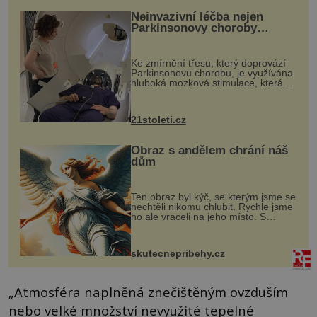
Neinvazivní léčba nejen
Parkinsonovy choroby
pomocí ultrazvukové
„helmy“
Ke zmírnění třesu, který doprovází
Parkinsonovu chorobu, je využívána
hluboká mozková stimulace, která
však vyžaduje vysoce invazivní
zákrok. Ultrazvuk zase není vhodný
k dostatečně přesnému zacílení ...
21stoleti.cz
Obraz s andělem chrání náš
dům
Ten obraz byl kýč, se kterým jsme se
nechtěli nikomu chlubit. Rychle jsme
ho ale vraceli na jeho místo. S
manželem Vaškem jsme si pořídili
chaloupku, takový domek na severu
Čech, kde jsme si naplánova...
skutecnepribehy.cz
„Atmosféra naplněná znečištěným ovzduším
nebo velké množství nevyužité tepelné