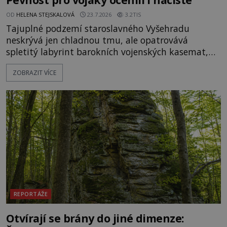
OD
HELENA STEJSKALOVÁ
23.7.2026
3.2TIS
Tajuplné podzemí staroslavného Vyšehradu
neskrývá jen chladnou tmu, ale opatrovává
spletitý labyrint barokních vojenských kasemat,
zapomenuté chrámy a vzácné národní poklady.
ZOBRAZIT VÍCE
Hluboko uvnitř mohutné skály nad řekou Vltavou
pulzuje skrytá historie, která se dodnes úspěšně
vyhýbá shonu moderní metropole. Místo, ke
kterému se vážou nejstarší české mýty, ve svých
temných útrobách střeží monumentální
REPORTÁŽE
Otvírají se brány do jiné dimenze: