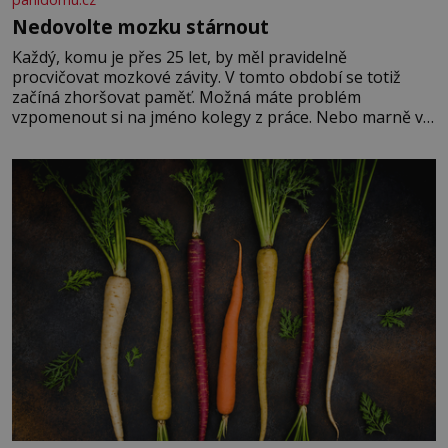
Nedovolte mozku stárnout
Každý, komu je přes 25 let, by měl pravidelně
procvičovat mozkové závity. V tomto období se totiž
začíná zhoršovat paměť. Možná máte problém
vzpomenout si na jméno kolegy z práce. Nebo marně v
paměti lovíte název knížky, kterou jste nedávno přečetli.
Je to opravdu tak, s věkem jako kdyby se paměť
rozhodla stávkovat. Cvičte