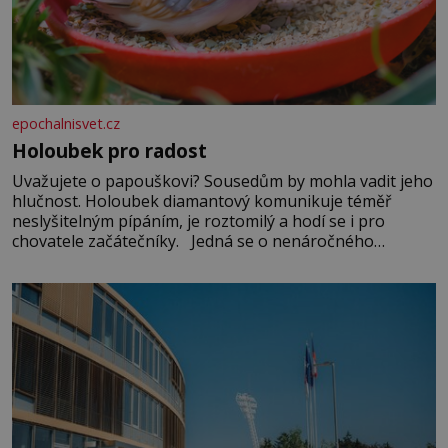
epochalnisvet.cz
Holoubek pro radost
Uvažujete o papouškovi? Sousedům by mohla vadit jeho
hlučnost. Holoubek diamantový komunikuje téměř
neslyšitelným pípáním, je roztomilý a hodí se i pro
chovatele začátečníky. Jedná se o nenáročného
klidného ptáčka, který většinu dne jen posedává. Hodně
času tráví na zemi, kde sbírá zbytky semínek Jeho
domovinou je prakticky celá Austrálie s výjimkou
pobřežní oblasti.