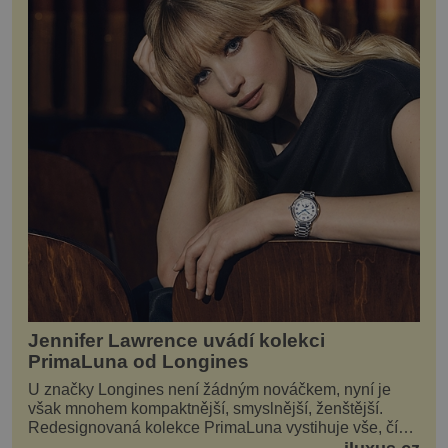
Jennifer Lawrence uvádí kolekci
PrimaLuna od Longines
U značky Longines není žádným nováčkem, nyní je
však mnohem kompaktnější, smyslnější, ženštější.
Redesignovaná kolekce PrimaLuna vystihuje vše, čím
je značka Longines dnes a čím byla i před sto dvacet...