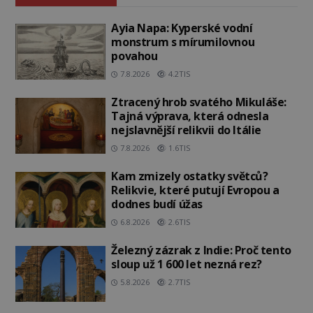
Ayia Napa: Kyperské vodní
monstrum s mírumilovnou
povahou
7.8.2026
4.2TIS
Ztracený hrob svatého Mikuláše:
Tajná výprava, která odnesla
nejslavnější relikvii do Itálie
7.8.2026
1.6TIS
Kam zmizely ostatky světců?
Relikvie, které putují Evropou a
dodnes budí úžas
6.8.2026
2.6TIS
Železný zázrak z Indie: Proč tento
sloup už 1 600 let nezná rez?
5.8.2026
2.7TIS