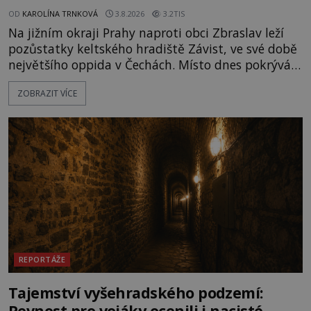
OD
KAROLÍNA TRNKOVÁ
3.8.2026
3.2TIS
Na jižním okraji Prahy naproti obci Zbraslav leží
pozůstatky keltského hradiště Závist, ve své době
největšího oppida v Čechách. Místo dnes pokrývá
les, zbytky po kdysi monumentálním hradišti jsou
ZOBRAZIT VÍCE
ale v terénu patrné stále. Co dalšího tu po Keltech
zůstalo? Prozkoumejte to spolu s ENIGMOU! Na
vrch Hr
REPORTÁŽE
Tajemství vyšehradského podzemí:
Pevnost pro vojáky ocenili i nacisté