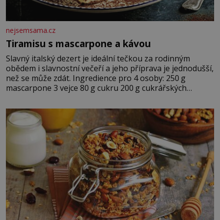
nejsemsama.cz
Tiramisu s mascarpone a kávou
Slavný italský dezert je ideální tečkou za rodinným
obědem i slavnostní večeří a jeho příprava je jednodušší,
než se může zdát. Ingredience pro 4 osoby: 250 g
mascarpone 3 vejce 80 g cukru 200 g cukrářských
piškotů 250 ml silné kávy 2 lžíce amaretta kakao na
posypání Postup: Oddělte žloutky od bílků. Žloutky
vyšlehejte s cukrem do světlé pěny a postupně do nich
vmíchejte mascarpone, aby vznikl hladký