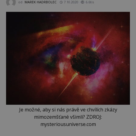
od
MAREK HADRBOLEC
7.10.2020
6.6tis
Je možné, aby si nás právě ve chvílích zkázy
mimozemšťané všimli? ZDROJ:
mysteriousuniverse.com