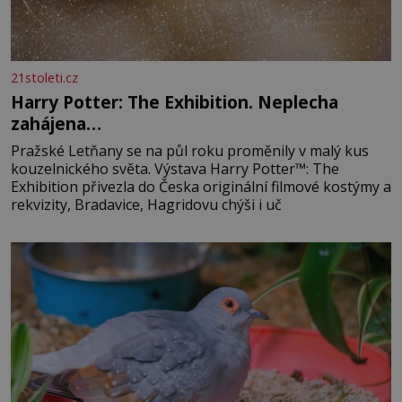
21stoleti.cz
Harry Potter: The Exhibition. Neplecha
zahájena…
Pražské Letňany se na půl roku proměnily v malý kus
kouzelnického světa. Výstava Harry Potter™: The
Exhibition přivezla do Česka originální filmové kostýmy a
rekvizity, Bradavice, Hagridovu chýši i uč