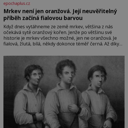
epochaplus.cz
Mrkev není jen oranžová. Její neuvěřitelný
příběh začíná fialovou barvou
Když dnes vytáhneme ze země mrkev, většina z nás
očekává sytě oranžový kořen. Jenže po většinu své
historie je mrkev všechno možné, jen ne oranžová. Je
fialová, žlutá, bílá, někdy dokonce téměř černá. Až díky
stovkám let pečlivého šlechtění se z ní stává zelenina,
bez které si českou zahradu ani nedokážeme představit.
Její příběh je