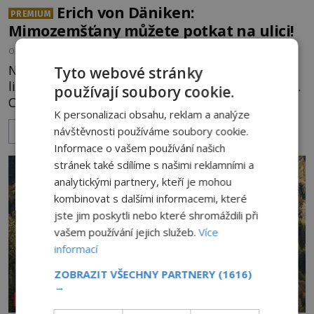
Erich von Däniken:
PREMIUM
Mimozemšťany můžete potkat na ulici!
OD
PETR KOUTSKÝ
18.7.2026
3.4TIS
Nejslavnějšího zastánce zásahů vesmířanů do
Tyto webové stránky
lidských dějin, asi není třeba dlouze představovat.
používají soubory cookie.
Co exkluzivně pro ENIGMU prozradil autor
K personalizaci obsahu, reklam a analýze
Vzpomínek na budoucnost, švýcarský badatel
návštěvnosti používáme soubory cookie.
ZOBRAZIT VÍCE
Erich von Däniken? Orbitální stanice Viking 1
Informace o vašem používání našich
přelétá na oběžné dráze nad rudou planetou. Když
stránek také sdílíme s našimi reklamními a
je umělá družice od povrchu Marsu vzdálena asi
analytickými partnery, kteří je mohou
1873 kilometrů, nachá
kombinovat s dalšími informacemi, které
jste jim poskytli nebo které shromáždili při
vašem používání jejich služeb.
Více
informací
ZOBRAZIT VŠECHNY PARTNERY
(1616)
→
REPORTÁŽE