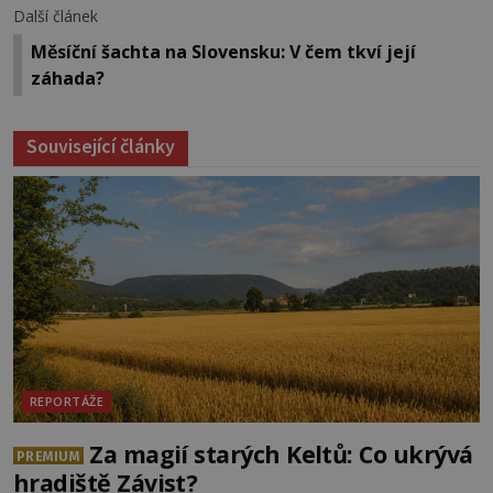
Další článek
Měsíční šachta na Slovensku: V čem tkví její
záhada?
Související články
REPORTÁŽE
Za magií starých Keltů: Co ukrývá
PREMIUM
hradiště Závist?