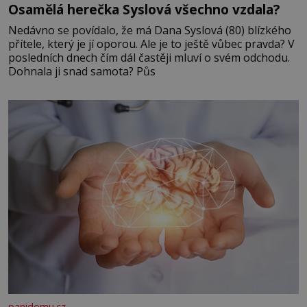
Osamělá herečka Syslová všechno vzdala?
Nedávno se povídalo, že má Dana Syslová (80) blízkého
přítele, který je jí oporou. Ale je to ještě vůbec pravda? V
posledních dnech čím dál častěji mluví o svém odchodu.
Dohnala ji snad samota? Půs
panidomu.cz