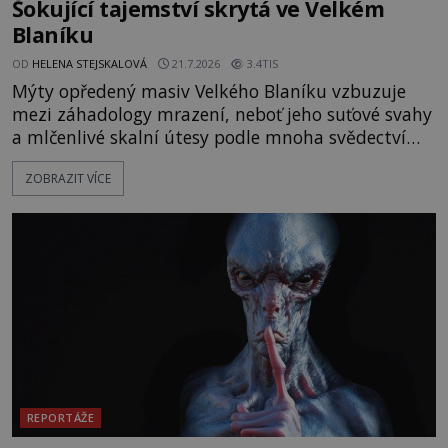
Šokující tajemství skrytá ve Velkém
Blaníku
OD
HELENA STEJSKALOVÁ
21.7.2026
3.4TIS
Mýty opředený masiv Velkého Blaníku vzbuzuje
mezi záhadology mrazení, neboť jeho suťové svahy
a mlčenlivé skalní útesy podle mnoha svědectví
fungují jako anomální zóny, kde selhává lidské
ZOBRAZIT VÍCE
vnímání času i prostoru. Geologické anomálie hory
nenechávají nikoho chladným a esoterici i
badatelé zde odkrývají indicie, které propojují
prastaré pohanské kulty, keltské svatyně a zprávy
o lidech, kteří v
REPORTÁŽE