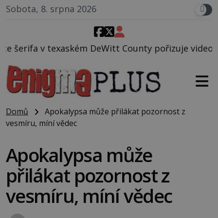
Sobota, 8. srpna 2026
eWitt County pořizuje video, na kterém před jeho vo
Domů
Apokalypsa může přilákat pozornost z
vesmíru, míní vědec
Apokalypsa může
přilákat pozornost z
vesmíru, míní vědec