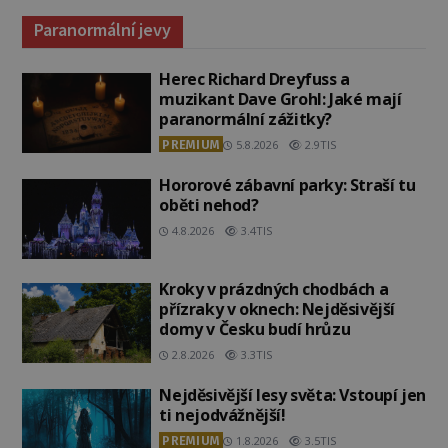
Paranormální jevy
Herec Richard Dreyfuss a
muzikant Dave Grohl: Jaké mají
paranormální zážitky?
PREMIUM
5.8.2026
2.9TIS
Hororové zábavní parky: Straší tu
oběti nehod?
4.8.2026
3.4TIS
Kroky v prázdných chodbách a
přízraky v oknech: Nejděsivější
domy v Česku budí hrůzu
2.8.2026
3.3TIS
Nejděsivější lesy světa: Vstoupí jen
ti nejodvážnější!
PREMIUM
1.8.2026
3.5TIS