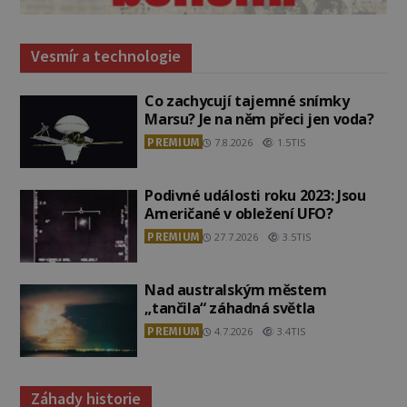
Vesmír a technologie
Co zachycují tajemné snímky
Marsu? Je na něm přeci jen voda?
PREMIUM
7.8.2026
1.5TIS
Podivné události roku 2023: Jsou
Američané v obležení UFO?
PREMIUM
27.7.2026
3.5TIS
Nad australským městem
„tančila“ záhadná světla
PREMIUM
4.7.2026
3.4TIS
Záhady historie