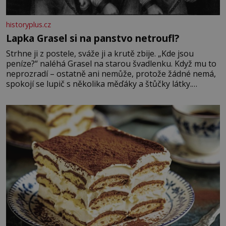
historyplus.cz
Lapka Grasel si na panstvo netroufl?
Strhne ji z postele, sváže ji a krutě zbije. „Kde jsou
peníze?“ naléhá Grasel na starou švadlenku. Když mu to
neprozradí – ostatně ani nemůže, protože žádné nemá,
spokojí se lupič s několika měďáky a štůčky látky.
Zraněná žena pár dní nato umírá. Je to muž nebývale
krutý. Jeho činy budí hrůzu ještě dlouho po jeho smrti