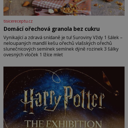
tisicereceptu.cz
Domácí ořechová granola bez cukru
Vynikající a zdravá snídaně je tu! Suroviny Vždy 1 šálek –
neloupaných mandlí kešu ořechů vlašských ořechů
slunečnicových semínek semínek dýně rozinek 3 šálky
ovesných vloček 1 lžíce mlet