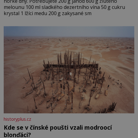
horké dny. Potřebujete 200 g jahod 600 g žlutého
melounu 100 ml sladkého dezertního vína 50 g cukru
krystal 1 lžíci medu 200 g zakysané sm
historyplus.cz
Kde se v čínské poušti vzali modroocí
blonďáci?