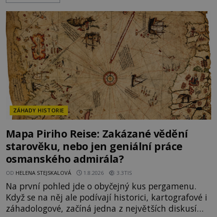
nepřítele přesvědčili, že uvnitř města je jídla stále
dost. Čas pracuje pro obléhatele. Ve městě ubývají
zásoby a každý den znamená další porci strádá
ZÁHADY HISTORIE
Mapa Piriho Reise: Zakázané vědění
starověku, nebo jen geniální práce
osmanského admirála?
OD
HELENA STEJSKALOVÁ
1.8.2026
3.3TIS
Na první pohled jde o obyčejný kus pergamenu.
Když se na něj ale podívají historici, kartografové i
záhadologové, začíná jedna z největších diskusí