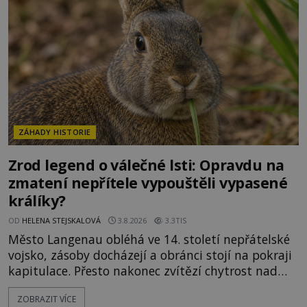
ztracených technologiích či tajemných
materiálech. Moderní metalurgie však ukazuje, že
skutečné vysvětlení je ješt
ZÁHADY HISTORIE
Zrod legend o válečné lsti: Opravdu na
zmatení nepřítele vypouštěli vypasené
králíky?
OD
HELENA STEJSKALOVÁ
3.8.2026
3.3TIS
Město Langenau obléhá ve 14. století nepřátelské
vojsko, zásoby docházejí a obránci stojí na pokraji
kapitulace. Přesto nakonec zvítězí chytrost nad
hrubou silou. Podle staré německé legendy vypustí
ZOBRAZIT VÍCE
obyvatelé za hradby dobře živeného králíka, aby