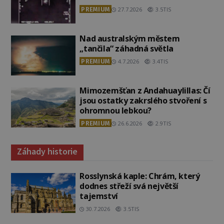
PREMIUM
27.7.2026
3.5TIS
Nad australským městem
„tančila“ záhadná světla
PREMIUM
4.7.2026
3.4TIS
Mimozemšťan z Andahuaylillas: Čí
jsou ostatky zakrslého stvoření s
ohromnou lebkou?
PREMIUM
26.6.2026
2.9TIS
Záhady historie
Rosslynská kaple: Chrám, který
dodnes střeží svá největší
tajemství
30.7.2026
3.5TIS