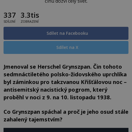
činu dozví celý svět.
337
3.3tis
SDÍLENÍ
ZOBRAZENÍ
Sdílet na Facebooku
Sdílet na X
Jmenoval se Herschel Grynszpan. Čin tohoto
sedmnáctiletého polsko-židovského uprchlíka
byl záminkou pro takzvanou Křišťálovou noc –
antisemitský nacistický pogrom, který
proběhl v noci z 9. na 10. listopadu 1938.
Co Grynszpan spáchal a proč je jeho osud stále
zahalený tajemstvím?