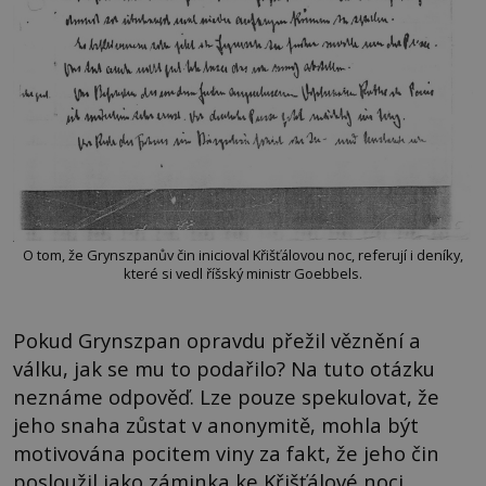
O tom, že Grynszpanův čin inicioval Křišťálovou noc, referují i deníky,
které si vedl říšský ministr Goebbels.
Pokud Grynszpan opravdu přežil věznění a
válku, jak se mu to podařilo? Na tuto otázku
neznáme odpověď. Lze pouze spekulovat, že
jeho snaha zůstat v anonymitě, mohla být
motivována pocitem viny za fakt, že jeho čin
posloužil jako záminka ke Křišťálové noci.