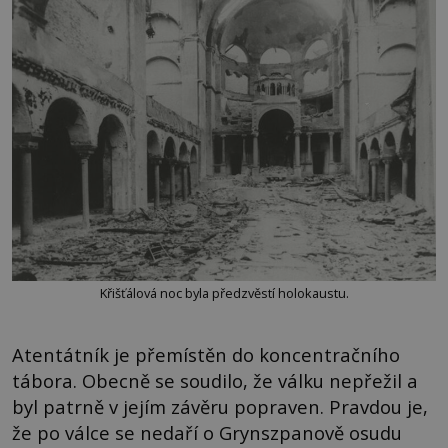
Křišťálová noc byla předzvěstí holokaustu.
Atentátník je přemístěn do koncentračního
tábora. Obecně se soudilo, že válku nepřežil a
byl patrně v jejím závěru popraven. Pravdou je,
že po válce se nedaří o Grynszpanově osudu