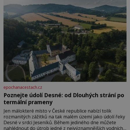
epochanacestach.cz
Poznejte údolí Desné: od Dlouhých strání po
termální prameny
Jen málokteré místo v České republice nabízí tolik
rozmanitých zážitků na tak malém území jako údolí řeky
Desné v srdci Jeseníků. Během jediného dne můžete
nahlédnout do útrob jedné z nejvýznamnějších vodních