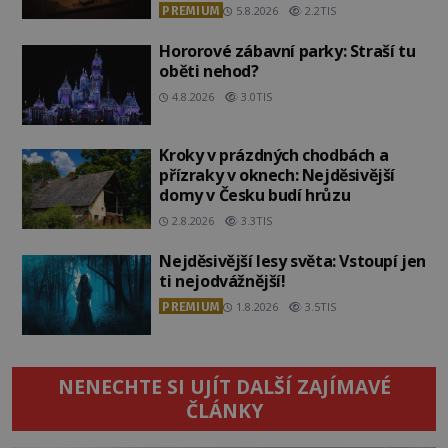
PREMIUM
5.8.2026
2.2TIS
Hororové zábavní parky: Straší tu
oběti nehod?
4.8.2026
3.0TIS
Kroky v prázdných chodbách a
přízraky v oknech: Nejděsivější
domy v Česku budí hrůzu
2.8.2026
3.3TIS
Nejděsivější lesy světa: Vstoupí jen
ti nejodvážnější!
PREMIUM
1.8.2026
3.5TIS
NENECHTE SI UJÍT DALŠÍ ZAJÍMAVÉ
ČLÁNKY