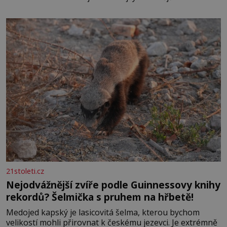
elektráren v Evropě, vydat se na horské hřebeny, projet
se na koloběžce a den zakončit poznáváním památek ve
Velkých Losinách nebo v termálním
21stoleti.cz
Nejodvážnější zvíře podle Guinnessovy knihy
rekordů? Šelmička s pruhem na hřbetě!
Medojed kapský je lasicovitá šelma, kterou bychom
velikostí mohli přirovnat k českému jezevci. Je extrémně