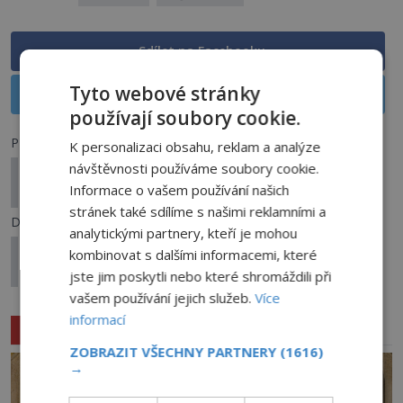
Sdílet na Facebooku
Tyto webové stránky
Sdílet na X
používají soubory cookie.
Předchozí článek
K personalizaci obsahu, reklam a analýze
návštěvnosti používáme soubory cookie.
Strašliví hejkalové: Proč není radno odpovídat na
Informace o vašem používání našich
jejich zavolání?
stránek také sdílíme s našimi reklamními a
Další článek
analytickými partnery, kteří je mohou
Tajemství Bílých písků: Zmizení a děsivá smrt
kombinovat s dalšími informacemi, které
vojáka Lovettea
jste jim poskytli nebo které shromáždili při
vašem používání jejich služeb.
Více
informací
Související články
ZOBRAZIT VŠECHNY PARTNERY
(1616)
→