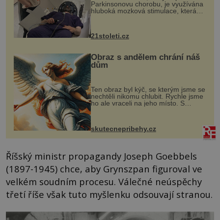
Parkinsonovu chorobu, je využívána
hluboká mozková stimulace, která
však vyžaduje vysoce invazivní
zákrok. Ultrazvuk zase není vhodný
k dostatečně přesnému zacílení ...
21stoleti.cz
Obraz s andělem chrání náš
dům
Ten obraz byl kýč, se kterým jsme se
nechtěli nikomu chlubit. Rychle jsme
ho ale vraceli na jeho místo. S
manželem Vaškem jsme si pořídili
chaloupku, takový domek na severu
Čech, kde jsme si naplánova...
skutecnepribehy.cz
Říšský ministr propagandy Joseph Goebbels
(1897-1945) chce, aby Grynszpan figuroval ve
velkém soudním procesu. Válečné neúspěchy
třetí říše však tuto myšlenku odsouvají stranou.