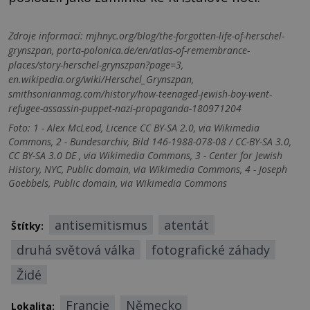
Zdroje informací:
mjhnyc.org/blog/the-forgotten-life-of-herschel-
grynszpan, porta-polonica.de/en/atlas-of-remembrance-
places/story-herschel-grynszpan?page=3,
en.wikipedia.org/wiki/Herschel_Grynszpan,
smithsonianmag.com/history/how-teenaged-jewish-boy-went-
refugee-assassin-puppet-nazi-propaganda-180971204
Foto: 1 - Alex McLeod, Licence CC BY-SA 2.0, via Wikimedia
Commons, 2 - Bundesarchiv, Bild 146-1988-078-08 / CC-BY-SA 3.0,
CC BY-SA 3.0 DE , via Wikimedia Commons, 3 - Center for Jewish
History, NYC, Public domain, via Wikimedia Commons, 4 - Joseph
Goebbels, Public domain, via Wikimedia Commons
antisemitismus
atentát
Štítky:
druhá světová válka
fotografické záhady
Židé
Francie
Německo
Lokalita: