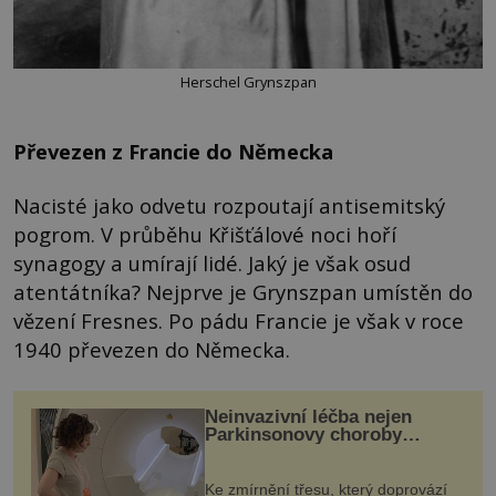
Herschel Grynszpan
Převezen z Francie do Německa
Nacisté jako odvetu rozpoutají antisemitský
pogrom. V průběhu Křišťálové noci hoří
synagogy a umírají lidé. Jaký je však osud
atentátníka? Nejprve je Grynszpan umístěn do
vězení Fresnes. Po pádu Francie je však v roce
1940 převezen do Německa.
Neinvazivní léčba nejen
Parkinsonovy choroby
pomocí ultrazvukové
„helmy“
Ke zmírnění třesu, který doprovází