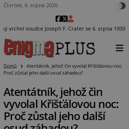
Čtvrtek, 6. srpna 2026
h F. Crater se 6. srpna 1930 navečeří ve své oblíbené
Domů
Atentátník, jehož čin vyvolal Křišťálovou noc:
Proč zůstal jeho další osud záhadou?
Atentátník, jehož čin
vyvolal Křišťálovou noc:
Proč zůstal jeho další
osud záhadou?