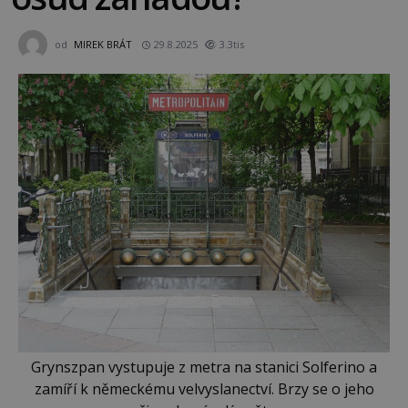
od
MIREK BRÁT
29.8.2025
3.3tis
Grynszpan vystupuje z metra na stanici Solferino a
zamíří k německému velvyslanectví. Brzy se o jeho