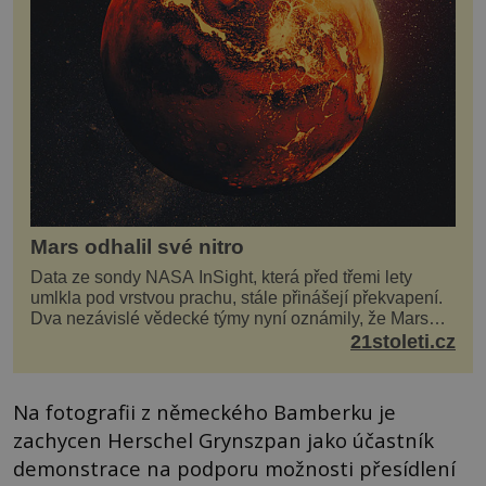
Mars odhalil své nitro
Data ze sondy NASA InSight, která před třemi lety
umlkla pod vrstvou prachu, stále přinášejí překvapení.
Dva nezávislé vědecké týmy nyní oznámily, že Mars
má nejen plášť plný trosek z dávných impaktů,...
21stoleti.cz
Na fotografii z německého Bamberku je
zachycen Herschel Grynszpan jako účastník
demonstrace na podporu možnosti přesídlení