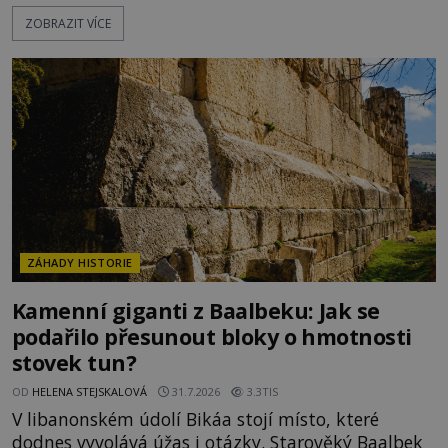
moderní historie. Osmanský admirál Piri Reis roku
ZOBRAZIT VÍCE
1513 kreslí mapu světa, která překvapuje
přesností pobřeží Afriky a Jižní Ameriky. Někteří v
ní vidí důkaz ztracené civilizace nebo dokonce
znalost Antarktidy dávno před jejím objevením.
Jiní tvrdí,
ZÁHADY HISTORIE
Kamenní giganti z Baalbeku: Jak se
podařilo přesunout bloky o hmotnosti
stovek tun?
OD
HELENA STEJSKALOVÁ
31.7.2026
3.3TIS
V libanonském údolí Bikáa stojí místo, které
dodnes vyvolává úžas i otázky. Starověký Baalbek