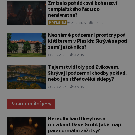
Zmizelo pohádkové bohatství
templářského řádu do
nenávratna?
PREMIUM
29.7.2026
3.3TIS
Neznámé podzemní prostory pod
klášterem v Plasích: Skrývá se pod
zemí ještě něco?
28.7.2026
3.2TIS
Tajemství štoly pod Zvíkovem.
Skrývají podzemní chodby poklad,
nebo jen středověké sklepy?
27.7.2026
3.3TIS
Paranormální jevy
Herec Richard Dreyfuss a
muzikant Dave Grohl: Jaké mají
paranormální zážitky?