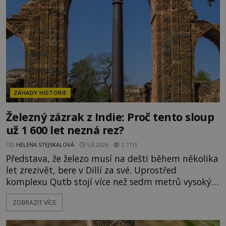
Evropě mají relikvie mimořádnou hodnotu. Nejsou
jen předmětem úcty
ZÁHADY HISTORIE
Železný zázrak z Indie: Proč tento sloup
už 1 600 let nezná rez?
OD
HELENA STEJSKALOVÁ
5.8.2026
2.1TIS
Představa, že železo musí na dešti během několika
let zrezivět, bere v Dillí za své. Uprostřed
komplexu Qutb stojí více než sedm metrů vysoký
železný sloup, který už přibližně 1 600 let odolává
ZOBRAZIT VÍCE
počasí s jen nepatrnými stopami koroze. Jeho
mimořádná trvanlivost dlouho živí legendy o