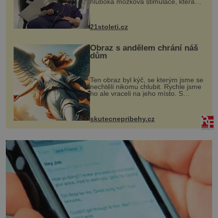
hluboká mozková stimulace, která
však vyžaduje vysoce invazivní
zákrok. Ultrazvuk zase není vhodný
k dostatečně přesnému zacílení ...
21stoleti.cz
Obraz s andělem chrání náš
dům
Ten obraz byl kýč, se kterým jsme se
nechtěli nikomu chlubit. Rychle jsme
ho ale vraceli na jeho místo. S
manželem Vaškem jsme si pořídili
chaloupku, takový domek na severu
Čech, kde jsme si naplánova...
skutecnepribehy.cz