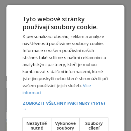
Železný zázrak z Indie: Proč tento
sloup už 1 600 let nezná rez?
Tyto webové stránky
5.8.2026
2.7TIS
používají soubory cookie.
K personalizaci obsahu, reklam a analýze
návštěvnosti používáme soubory cookie.
Paranormální jevy
Informace o vašem používání našich
stránek také sdílíme s našimi reklamními a
Herec Richard Dreyfuss a
analytickými partnery, kteří je mohou
muzikant Dave Grohl: Jaké mají
paranormální zážitky?
kombinovat s dalšími informacemi, které
jste jim poskytli nebo které shromáždili při
PREMIUM
5.8.2026
2.9TIS
vašem používání jejich služeb.
Více
Hororové zábavní parky: Straší tu
informací
oběti nehod?
ZOBRAZIT VŠECHNY PARTNERY
(1616)
4.8.2026
3.4TIS
→
Kroky v prázdných chodbách a
Nezbytně
Výkonové
Soubory
přízraky v oknech: Nejděsivější
nutné
soubory
cílení