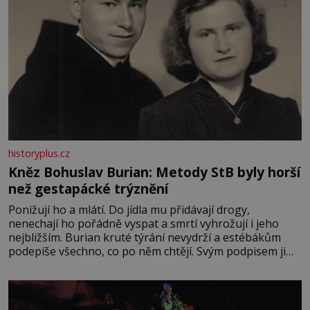
historyplus.cz
Kněz Bohuslav Burian: Metody StB byly horší
než gestapácké trýznění
Ponižují ho a mlátí. Do jídla mu přidávají drogy,
nenechají ho pořádně vyspat a smrtí vyhrožují i jeho
nejbližším. Burian kruté týrání nevydrží a estébákům
podepíše všechno, co po něm chtějí. Svým podpisem jim
potvrdí také to, že na něj během výslechů nikdo nevyvíjel
fyzický ani psychický nátlak. Syn brněnského řezníka
chce být knězem a