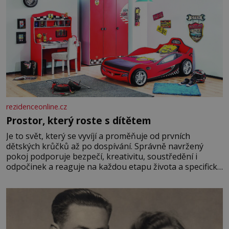
rezidenceonline.cz
Prostor, který roste s dítětem
Je to svět, který se vyvíjí a proměňuje od prvních
dětských krůčků až po dospívání. Správně navržený
pokoj podporuje bezpečí, kreativitu, soustředění i
odpočinek a reaguje na každou etapu života a specifické
potřeby dítěte. Pro nejmenší je klíčová jednoduchost,
měkkost a bezpečí, proto by pokoj miminka měl působit
především klidně a útulně. Předškolní věk je