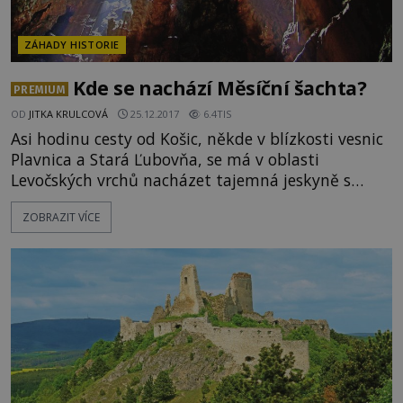
ZÁHADY HISTORIE
Kde se nachází Měsíční šachta?
PREMIUM
OD
JITKA KRULCOVÁ
25.12.2017
6.4TIS
Asi hodinu cesty od Košic, někde v blízkosti vesnic
Plavnica a Stará Ľubovňa, se má v oblasti
Levočských vrchů nacházet tajemná jeskyně s
takzvanou Měsíční šachtou. Často se jí říká přímo
ZOBRAZIT VÍCE
Měsíční jeskyně. Její existence však nikdy nebyla
oﬁciálně potvrzena. První zprávy o takzvané
Měsíční jeskyni se objevují již ve 40. letech
minulého století, za dob slovenského národního
odboje proti Němcům.