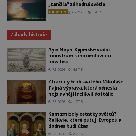
„tančila“ záhadná světla
PREMIUM
4.7.2026
3.4TIS
Záhady historie
Ayia Napa: Kyperské vodní
monstrum s mírumilovnou
povahou
7.8.2026
4.3TIS
Ztracený hrob svatého Mikuláše:
Tajná výprava, která odnesla
nejslavnější relikvii do Itálie
7.8.2026
1.7TIS
Kam zmizely ostatky světců?
Relikvie, které putují Evropou a
dodnes budí úžas
6.8.2026
2.7TIS