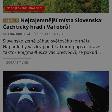
NEOBJASNĚNÉ UDÁLOSTI
Nejtajemnější místa Slovenska:
PREMIUM
Čachtický hrad i Val obrů!
OD
JITKA KRULCOVÁ
25.12.2017
3.7TIS
Slovensko země záhad světového formátu!
Napadlo by vás kraj pod Tatrami popsat právě
takto? EnigmaPlus.cz vás přesvědčí, že pokud
hledáte velká mystéria, na Slovensku jste
ZOBRAZIT VÍCE
rozhodně na tom správném místě. Za okny sice
právě tvrdou rukou vládne chladné počasí, ale
EnigmaPlus vás na svých stránkách vonících
tajemnem zve na velkolepý výlet plný záhad, které
vás rozehřejí. Navštívíme mystický hrad Č