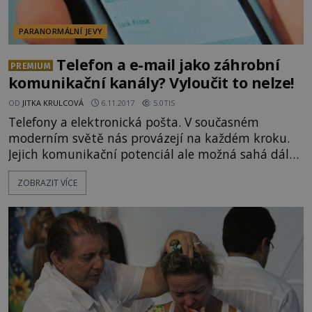
PARANORMÁLNÍ JEVY
Telefon a e-mail jako záhrobní
PREMIUM
komunikační kanály? Vyloučit to nelze!
OD
JITKA KRULCOVÁ
6.11.2017
5.0TIS
Telefony a elektronická pošta. V současném
moderním světě nás provázejí na každém kroku.
Jejich komunikační potenciál ale možná sahá dále,
než bychom očekávali. Co když vám jednou
ZOBRAZIT VÍCE
zazvoní telefon a na druhém konci bude někdo z
jiného světa? A jak se budete tvářit, když mezi
denní poštou najdete email, jehož odesílatel už
nějaký čas není mezi živými? Elektronika je často
spojována se záhrobím ja