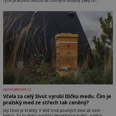
ryze pracovní cestou se zištnými úmysly. Jaký cíl
Casanova sledoval, když se například procházel uličkami
lotyšské Rigy? Casanova v Pobaltí kontaktoval tamní
zednářské lóže. Nebyl v této oblasti žádným nováčkem,
protože do zednářské
epochalnisvet.cz
Včela za celý život vyrobí lžičku medu. Čím je
pražský med ze střech tak ceněný?
Její život je krátký. V létě trvá pouhých šest až osm
týdnů. Za tu dobu navštíví desetitisíce květů, nalétá