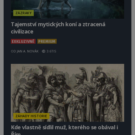
ZÁZRAKY
Tajemství mytických koní a ztracená
civilizace
EXKLUZIVNĚ
PREMIUM
OD
JAN A. NOVÁK
3.6TIS
ZÁHADY HISTORIE
Kde vlastně sídlil muž, kterého se obával i
Řím