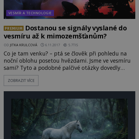
VESMÍR A TECHNOLOGIE
Dostanou se signály vyslané do
PREMIUM
vesmíru až k mimozemšťanům?
OD
JITKA KRULCOVÁ
6.11.2017
5.7TIS
Co je tam venku? – ptá se člověk při pohledu na
noční oblohu posetou hvězdami. Jsme ve vesmíru
sami? Tyto a podobné palčivé otázky dovedly
lidstvo až k posílání vzkazů a signálů do mrazivé
ZOBRAZIT VÍCE
prázdnoty vesmíru. Jaká poselství jsme my,
obyvatelé Země, vyslali neznámému adresátovi? A
mělo některé z nich smysl, nebo jsou všechny naše
pokusy ztraceny někde v hlubinách záhadného
kosmu? Snaha o prokázán