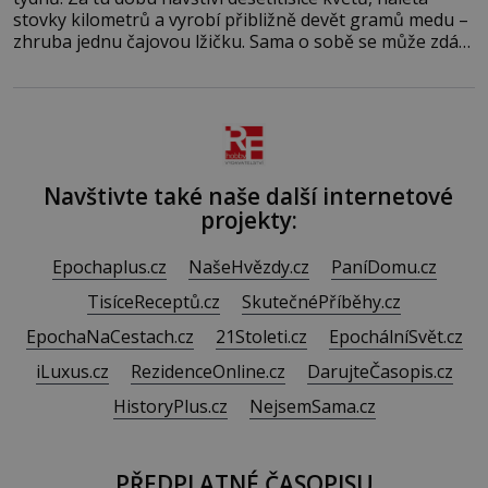
stovky kilometrů a vyrobí přibližně devět gramů medu –
zhruba jednu čajovou lžičku. Sama o sobě se může zdát
bezvýznamná. Teprve když se spojí s dalšími desítkami
tisíc příslušnic svého včelstva, vznikne jeden z
nejdokonalejších organismů
Navštivte také naše další internetové
projekty:
Epochaplus.cz
NašeHvězdy.cz
PaníDomu.cz
TisíceReceptů.cz
SkutečnéPříběhy.cz
EpochaNaCestach.cz
21Stoleti.cz
EpochálníSvět.cz
iLuxus.cz
RezidenceOnline.cz
DarujteČasopis.cz
HistoryPlus.cz
NejsemSama.cz
PŘEDPLATNÉ ČASOPISU