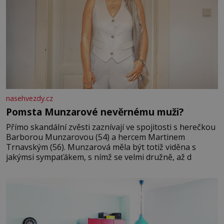
nasehvezdy.cz
Pomsta Munzarové nevěrnému muži?
Přímo skandální zvěsti zaznívají ve spojitosti s herečkou
Barborou Munzarovou (54) a hercem Martinem
Trnavským (56). Munzarová měla být totiž viděna s
jakýmsi sympaťákem, s nímž se velmi družně, až d