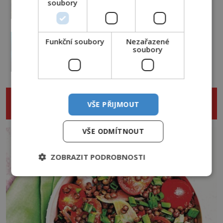
domy v Česku budí hrůzu
soubory
2.8.2026
3.3TIS
Nejděsivější lesy světa: Vstoupí jen
Funkční soubory
Nezařazené
ti nejodvážnější!
soubory
PREMIUM
1.8.2026
3.5TIS
NENECHTE SI UJÍT DALŠÍ ZAJÍMAVÉ
VŠE PŘIJMOUT
ČLÁNKY
VŠE ODMÍTNOUT
ZOBRAZIT PODROBNOSTI