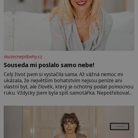
skutecnepribehy.cz
Souseda mi poslalo samo nebe!
Celý život jsem si vystačila sama. Až vážná nemoc mi
ukázala, že největším bohatstvím nejsou peníze ani
vlastní byt, ale člověk, který je ochotný podat pomocnou
ruku. Vždycky jsem byla spíš samotářka. Nepotřebovala
jsem kolem sebe partu kamarádek ani partnera. Stačily
mi knihy, práce a hlavně klid. Hned po studiích jsem
odešla z rodného města,