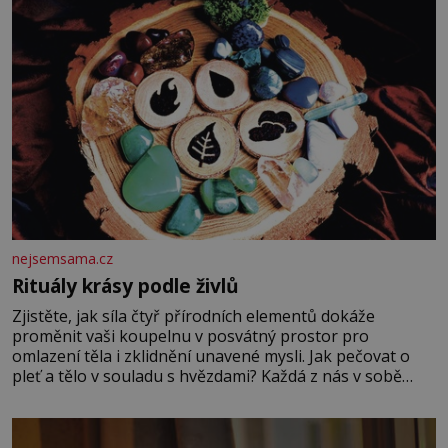
nejsemsama.cz
Rituály krásy podle živlů
Zjistěte, jak síla čtyř přírodních elementů dokáže
proměnit vaši koupelnu v posvátný prostor pro
omlazení těla i zklidnění unavené mysli. Jak pečovat o
pleť a tělo v souladu s hvězdami? Každá z nás v sobě
nese otisk vesmíru, který se projevuje nejen v naší
povaze, ale i v potřebách naší pokožky. Ohnivá znamení
Ženy narozené ve znamení Berana, Lva a Střelce v sobě