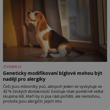
nesou žár, odvahu a neutuchající elán. Vaše
21stoleti.cz
Geneticky modifikovaní bíglové mohou být
nadějí pro alergiky
Češi jsou milovníky psů, alespoň jeden se vyskytuje ve
42 % českých domácností. Existuje však poměrně velká
skupina lidí, kteří by si psa rádi pořídili, ale nemohou,
protože jsou alergičtí. Jejich imu