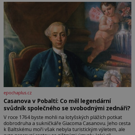
epochaplus.cz
Casanova v Pobaltí: Co měl legendární
svůdník společného se svobodnými zednáři?
V roce 1764 byste mohli na lotyšských plážích potkat
dobrodruha a sukničkáře Giacoma Casanovu. Jeho cesta
k Baltskému moři však nebyla turistickým výletem, ale