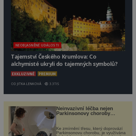
NEOBJASNĚNÉ UDÁLOSTI
Tajemství Českého Krumlova: Co
alchymisté ukryli do tajemných symbolů?
EXKLUZIVNĚ
PREMIUM
OD
JITKA LENKOVÁ
3.3TIS
Neinvazivní léčba nejen
Parkinsonovy choroby
pomocí ultrazvukové
„helmy“
Ke zmírnění třesu, který doprovází
Parkinsonovu chorobu, je využívána