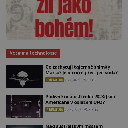
Vesmír a technologie
Co zachycují tajemné snímky
Marsu? Je na něm přeci jen voda?
PREMIUM
7.8.2026
1.6TIS
Podivné události roku 2023: Jsou
Američané v obležení UFO?
PREMIUM
27.7.2026
3.5TIS
Nad australským městem