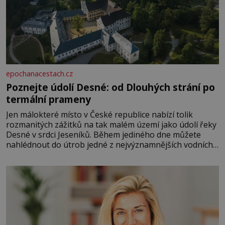
epochanacestach.cz
Poznejte údolí Desné: od Dlouhých strání po
termální prameny
Jen málokteré místo v České republice nabízí tolik
rozmanitých zážitků na tak malém území jako údolí řeky
Desné v srdci Jeseníků. Během jediného dne můžete
nahlédnout do útrob jedné z nejvýznamnějších vodních
elektráren v Evropě, vydat se na horské hřebeny, projet
se na koloběžce a den zakončit poznáváním památek ve
Velkých Losinách nebo v termálním