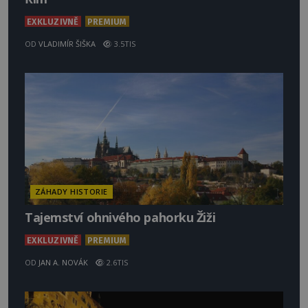
EXKLUZIVNĚ
PREMIUM
OD
VLADIMÍR ŠIŠKA
3.5TIS
ZÁHADY HISTORIE
Tajemství ohnivého pahorku Žiži
EXKLUZIVNĚ
PREMIUM
OD
JAN A. NOVÁK
2.6TIS