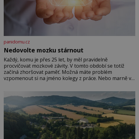
panidomu.cz
Nedovolte mozku stárnout
Každý, komu je přes 25 let, by měl pravidelně
procvičovat mozkové závity. V tomto období se totiž
začíná zhoršovat paměť. Možná máte problém
vzpomenout si na jméno kolegy z práce. Nebo marně v
paměti lovíte název knížky, kterou jste nedávno přečetli.
Je to opravdu tak, s věkem jako kdyby se paměť
rozhodla stávkovat. Cvičte