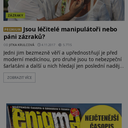
ZÁZRAKY
Jsou léčitelé manipulátoři nebo
PREMIUM
páni zázraků?
OD
JITKA KRULCOVÁ
4.11.2017
5.7TIS
Jedni jim bezmezně věří a upřednostňují je před
moderní medicínou, pro druhé jsou to nebezpeční
šarlatáni a další u nich hledají jen poslední naději.
Chodí mezi námi skutečně lidé, kteří mají
ZOBRAZIT VÍCE
nadpřirozené schopnosti a dokážou uzdravovat
nemocné? EnigmaPlus vám představí tři velké
světové léčitele, jejichž činy se vymykají chápání
vědy... Skeptici často tvrdí, že úspěšní léčitelé, kteří
nebyli n