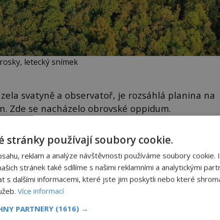
rosky, letecký snímek
zela svatyně a observatoř, je rozsáhlá planina na
ín. Zde se nacházelo obrovské oppidum.
 stránky používají soubory cookie.
NÍ
Utonuli říšští šlechtici v
latríně?
bsahu, reklam a analýze návštěvnosti používáme soubory cookie. 
Táhne mu na 20 let, ale už lze o
šich stránek také sdílíme s našimi reklamními a analytickými partn
ckém
něm říct, že je to ostřílený politik.
zcela
s dalšími informacemi, které jste jim poskytli nebo které shromá
Císař Fridrich Barbarossa proto
posílá svého syna a dědice
lužeb.
Více informací
ově
Jindřicha VI. do Erfurtu, aby se
ohou
historyplus.cz
stal prostředníkem při řešení
CHNY PARTNERY
(1616) →
sporu m...