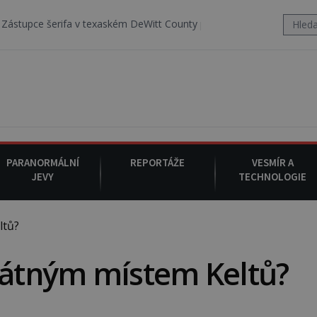
v texaském DeWitt County pořizuje video, na kterém před jeho vozem
PARANORMÁLNÍ
REPORTÁŽE
VESMÍR A
JEVY
TECHNOLOGIE
ltů?
svátným místem Keltů?