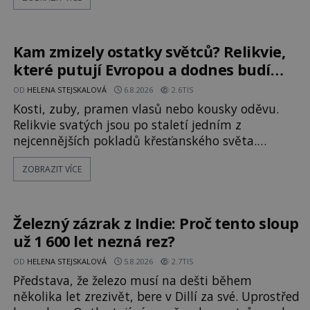
klidné místo se mění v dějiště podivné noční
výpravy. Skupina italských námořníků otevírá
hrob svatého Mikuláše a odváží jeho ostatky přes
moře do Bari. Je to zbožná záchrana před
Kam zmizely ostatky světců? Relikvie,
nebezpečím, nebo promyšlená krádež,
které putují Evropou a dodnes budí
úžas
OD
HELENA STEJSKALOVÁ
6.8.2026
2.6TIS
Kosti, zuby, pramen vlasů nebo kousky oděvu.
Relikvie svatých jsou po staletí jedním z
nejcennějších pokladů křesťanského světa.
Některé mají pečlivě doloženou historii, jiné
ZOBRAZIT VÍCE
provází záhady, krádeže i nečekané objevy. Jejich
osudy připomínají dobrodružné romány, přesto
se opírají o skutečné historické události. Ve
středověké Evropě mají relikvie mimořádnou
Železný zázrak z Indie: Proč tento sloup
hodnotu. Nejsou jen předmětem úcty
už 1 600 let nezná rez?
OD
HELENA STEJSKALOVÁ
5.8.2026
2.7TIS
Představa, že železo musí na dešti během
několika let zrezivět, bere v Dillí za své. Uprostřed