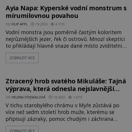
Ayia Napa: Kyperské vodní monstrum s
mírumilovnou povahou
OD
FILIP APPL
7.8.2026
4.1TIS
Vodní monstra jsou poměrně častým koloritem
nejrůznějších jezer, řek či ostrovů. Mnozí skeptici
to přikládají hlavně snaze dané místo zviditelnit
a přitáhnout k němu pozornost záhadám
ZOBRAZIT VÍCE
nakloněných turistů. Je to také případ
kyperského tvora jménem Ayia Napa? Nebo se
může za legendami o něm ukrývat nějaký
pravdivý základ? V blízkosti Mysu Greco, jak se
Ztracený hrob svatého Mikuláše: Tajná
přez
výprava, která odnesla nejslavnější
relikvii do Itálie
OD
HELENA STEJSKALOVÁ
7.8.2026
1.6TIS
V tichu starobylého chrámu v Myře zůstává po
více než sedm století hrob muže, kterému se
připisují zázraky, pomoc chudým i záchrana
námořníků v bouřích. Pak ale přichází rok 1087 a
ZOBRAZIT VÍCE