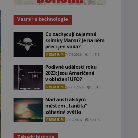
Vesmír a technologie
Co zachycují tajemné
snímky Marsu? Je na něm
přeci jen voda?
PREMIUM
7.8.2026
1.4TIS
Podivné události roku
2023: Jsou Američané
v obležení UFO?
PREMIUM
27.7.2026
3.5TIS
Nad australským
městem „tančila“
záhadná světla
PREMIUM
4.7.2026
3.4TIS
Záhady historie