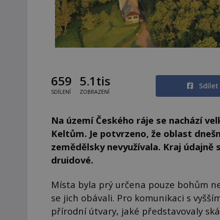
659
5.1tis
Sdíle
SDÍLENÍ
ZOBRAZENÍ
Na území Českého ráje se nachází velk
Keltům. Je potvrzeno, že oblast dnešn
zemědělsky nevyužívala. Kraj údajně 
druidové.
Místa byla prý určena pouze bohům neb
se jich obávali. Pro komunikaci s vyšším
přírodní útvary, jaké představovaly ská