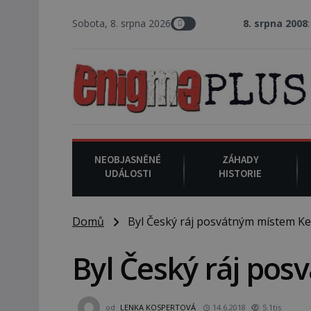
Sobota, 8. srpna 2026
8. srpna 2008
: Zástupce šerifa 
NEOBJASNĚNÉ
ZÁHADY
UDÁLOSTI
HISTORIE
Domů
Byl Český ráj posvátným místem Ke
Byl Český ráj po
od
LENKA KOSPERTOVÁ
14.6.2018
5.1tis