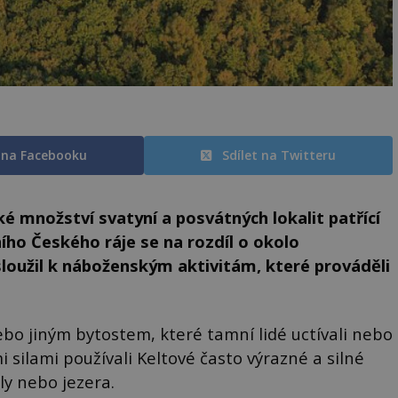
t na Facebooku
Sdílet na Twitteru
é množství svatyní a posvátných lokalit patřící
ího Českého ráje se na rozdíl o okolo
sloužil k náboženským aktivitám, které prováděli
o jiným bytostem, které tamní lidé uctívali nebo
i silami používali Keltové často výrazné a silné
ly nebo jezera.