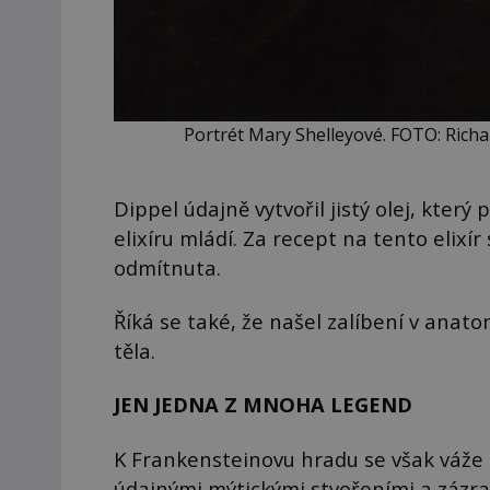
Portrét Mary Shelleyové. FOTO: Rich
Dippel údajně vytvořil jistý olej, kter
elixíru mládí. Za recept na tento elixír
odmítnuta.
Říká se také, že našel zalíbení v anat
těla.
JEN JEDNA Z MNOHA LEGEND
K Frankensteinovu hradu se však váže 
údajnými mýtickými stvořeními a zázra