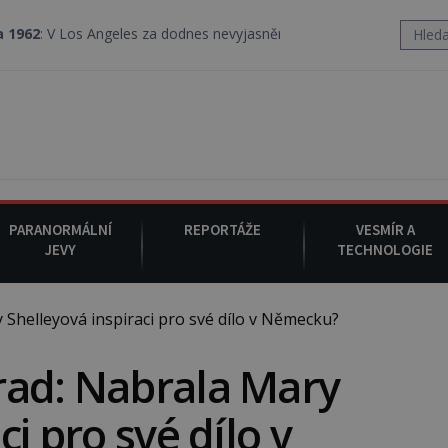
 Angeles za dodnes nevyjasněných okolností umírá herečka Marilyn
PARANORMÁLNÍ
REPORTÁŽE
VESMÍR A
JEVY
TECHNOLOGIE
helleyová inspiraci pro své dílo v Německu?
rad: Nabrala Mary
ci pro své dílo v