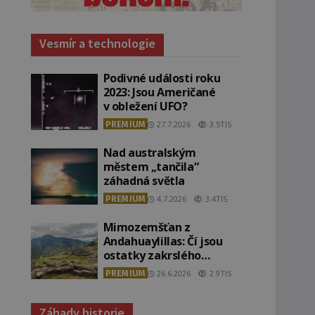
Vesmír a technologie
Podivné události roku
2023: Jsou Američané
v obležení UFO?
PREMIUM
27.7.2026
3.5TIS
Nad australským
městem „tančila“
záhadná světla
PREMIUM
4.7.2026
3.4TIS
Mimozemšťan z
Andahuaylillas: Čí jsou
ostatky zakrslého
stvoření s ohromnou
PREMIUM
26.6.2026
2.9TIS
lebkou?
Záhady historie