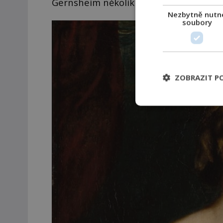
Gernsheim několikrát pobývala.
Nezbytně nutn
soubory
ZOBRAZIT P