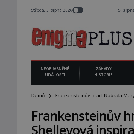
Středa, 5. srpna 2026
5. srpna 1962
: V Los
NEOBJASNĚNÉ
ZÁHADY
UDÁLOSTI
HISTORIE
Domů
Frankensteinův hrad: Nabrala Mary S
Frankensteinův h
Shelleyová inspira