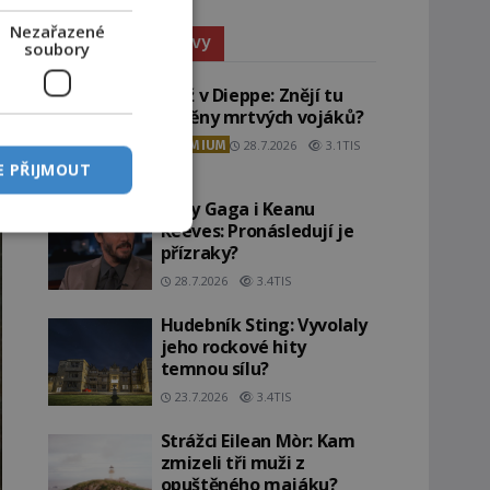
Nezařazené
Paranormální jevy
soubory
Pláž v Dieppe: Znějí tu
ozvěny mrtvých vojáků?
PREMIUM
28.7.2026
3.1TIS
E PŘIJMOUT
Lady Gaga i Keanu
Reeves: Pronásledují je
přízraky?
28.7.2026
3.4TIS
Hudebník Sting: Vyvolaly
jeho rockové hity
temnou sílu?
23.7.2026
3.4TIS
Strážci Eilean Mòr: Kam
zmizeli tři muži z
opuštěného majáku?