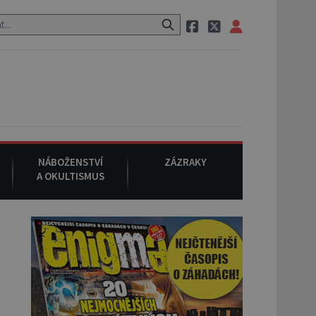
 Monroe.
5. srpna 1962
: V Los Angeles za dodnes nevyjasněných 
NÁBOŽENSTVÍ
ZÁZRAKY
A OKULTISMUS