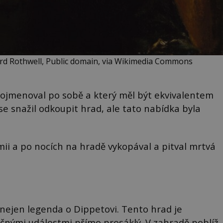
ard Rothwell, Public domain, via Wikimedia Commons
ý pojmenoval po sobě a který měl být ekvivalentem
 se snažil odkoupit hrad, ale tato nabídka byla
omii a po nocích na hradě vykopával a pitval mrtvá
nejen legenda o Dippetovi. Tento hrad je
čnými událostmi přímo prosáklý. V zahradě poblíž