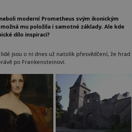
n neboli moderní Prometheus svým ikonickým
a možná mu položila i samotné základy. Ale kde
cké dílo inspiraci?
lidé jsou o ni dnes už natolik přesvědčení, že hrad
právě po Frankensteinovi.