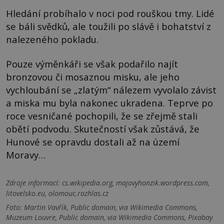
Hledání probíhalo v noci pod rouškou tmy. Lidé
se báli svědků, ale toužili po slávě i bohatství z
nalezeného pokladu.
Pouze výměnkáři se však podařilo najít
bronzovou či mosaznou misku, ale jeho
vychloubání se „zlatým“ nálezem vyvolalo závist
a miska mu byla nakonec ukradena. Teprve po
roce vesničané pochopili, že se zřejmě stali
obětí podvodu. Skutečností však zůstává, že
Hunové se opravdu dostali až na území
Moravy…
Zdroje informací:
cs.wikipedia.org, majovyhonzik.wordpress.com,
litovelsko.eu, olomouc.rozhlas.cz
Foto: Martin Vavřík, Public domain, via Wikimedia Commons,
Muzeum Louvre, Public domain, via Wikimedia Commons, Pixabay