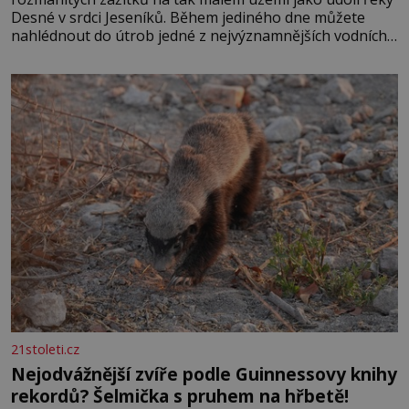
Desné v srdci Jeseníků. Během jediného dne můžete
nahlédnout do útrob jedné z nejvýznamnějších vodních
elektráren v Evropě, vydat se na horské hřebeny, projet
se na koloběžce a den zakončit poznáváním památek ve
Velkých Losinách nebo v termálním
21stoleti.cz
Nejodvážnější zvíře podle Guinnessovy knihy
rekordů? Šelmička s pruhem na hřbetě!