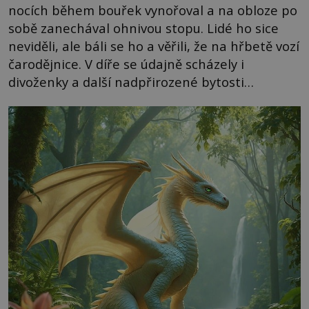
nocích během bouřek vynořoval a na obloze po
sobě zanechával ohnivou stopu. Lidé ho sice
neviděli, ale báli se ho a věřili, že na hřbetě vozí
čarodějnice. V díře se údajně scházely i
divoženky a další nadpřirozené bytosti…