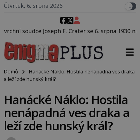
Čtvrtek, 6. srpna 2026
. Crater se 6. srpna 1930 navečeří ve své oblíbené res
Domů
Hanácké Náklo: Hostila nenápadná ves draka
a leží zde hunský král?
Hanácké Náklo: Hostila
nenápadná ves draka a
leží zde hunský král?