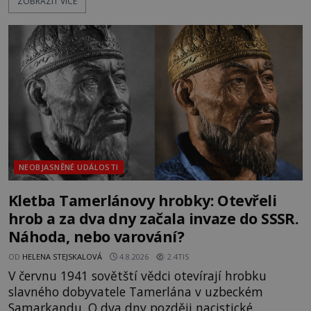
ZOBRAZIT VÍCE
nich se usídlí na jedné z věží slavného hradu
Trosky. Šlechtic Ota IV. z Bergova (1399–1452) patří
mezi vůdce protihusitského boje. Za manželku má
skutečně jistou
NEOBJASNĚNÉ UDÁLOSTI
Kletba Tamerlánovy hrobky: Otevřeli
hrob a za dva dny začala invaze do SSSR.
Náhoda, nebo varování?
OD
HELENA STEJSKALOVÁ
4.8.2026
2.4TIS
V červnu 1941 sovětští vědci otevírají hrobku
slavného dobyvatele Tamerlána v uzbeckém
Samarkandu. O dva dny později nacistické