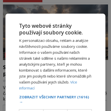
Tyto webové stránky
používají soubory cookie.
K personalizaci obsahu, reklam a analýze
návštěvnosti používáme soubory cookie.
Informace o vašem používání našich
NEOBJASNĚNÉ UDÁLOSTI
stránek také sdílíme s našimi reklamními a
analytickými partnery, kteří je mohou
Strašidelná pláž Dumas: Je černý písek
kombinovat s dalšími informacemi, které
podhoubím, ze kterého roste zlo?
jste jim poskytli nebo které shromáždili při
OD
MIREK BRÁT
6.8.2026
3.2TIS
vašem používání jejich služeb.
Více
V indickém svazovém státu Gudžarát se nachází
informací
část pobřeží, které má hodně temnou pověst. Jistě
ZOBRAZIT VŠECHNY PARTNERY
(1616)
k tomu přispívá i černý písek této pláže. Proč má
→
pláž takové netypické zbarvení? Nakolik jsou
ZOBRAZIT VÍCE
pravdivé historky, že zde došlo k nevysvětlitelným