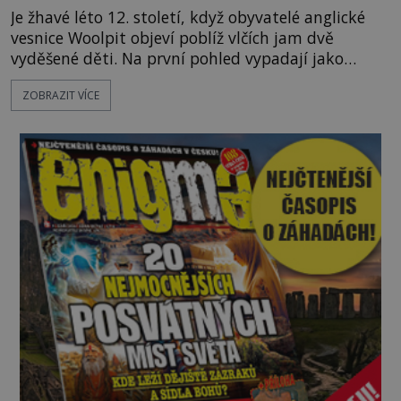
Je žhavé léto 12. století, když obyvatelé anglické
vesnice Woolpit objeví poblíž vlčích jam dvě
vyděšené děti. Na první pohled vypadají jako
každé jiné, až na jednu děsivou výjimku. Jejich
ZOBRAZIT VÍCE
kůže má nazelenalý odstín, mluví
nesrozumitelnou řečí a odmítají jakékoli jídlo
kromě syrových bobů. Příběh se rychle stává
jednou z největších záhad středověké Anglie a ani
po téměř devíti stech letech není