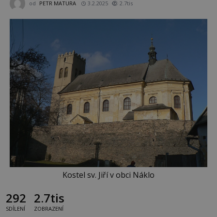
od
PETR MATURA
3.2.2025
2.7tis
Kostel sv. Jiří v obci Náklo
292
2.7tis
SDÍLENÍ
ZOBRAZENÍ