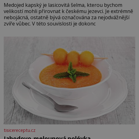
Medojed kapský je lasicovitá šelma, kterou bychom
velikostí mohli přirovnat k českému jezevci. Je extrémně
nebojácná, ostatně bývá označována za nejodvážnější
zvíře vůbec. V této souvislosti je dokonc
tisicereceptu.cz
Jahodovo-melounová polévka