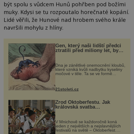
být spolu s vůdcem Hunů pohřben pod božími
muky. Kdysi se tu rozpoutalo horečnaté kopání.
Lidé věřili, že Hunové nad hrobem svého krále
navršili mohylu z hlíny.
Gen, který naši lidští předci
ztratili před miliony let, by
mohl pomoci s léčbou
„nemoci králů“
Dna je zánětlivé onemocnění kloubů,
které vzniká kvůli nadbytku kyseliny
močové v těle. Ta se ve formě
krystalků ukládá v blízkosti kloubů,
nejčastěji přitom postihuje palce na
nohou, a způsobuje bole...
21stoleti.cz
Zrod Oktoberfestu. Jak
královská svatba
odstartovala největší pivní
festival světa
V Mnichově se každoročně koná
jeden z největších a nejslavnějších
festivalů na světě – Oktoberfest.