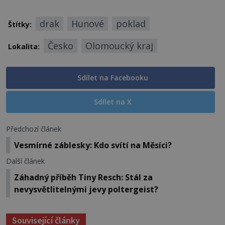
drak
Hunové
poklad
Štítky:
Česko
Olomoucký kraj
Lokalita:
Sdílet na Facebooku
Sdílet na X
Předchozí článek
Vesmírné záblesky: Kdo svítí na Měsíci?
Další článek
Záhadný příběh Tiny Resch: Stál za
nevysvětlitelnými jevy poltergeist?
Související články