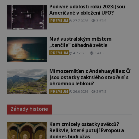
Podivné události roku 2023: Jsou
Američané v obležení UFO?
PREMIUM
27.7.2026
3.5TIS
Nad australským městem
„tančila“ záhadná světla
PREMIUM
4.7.2026
3.4TIS
Mimozemšťan z Andahuaylillas: Čí
jsou ostatky zakrslého stvoření s
ohromnou lebkou?
PREMIUM
26.6.2026
2.9TIS
Záhady historie
Kam zmizely ostatky světců?
Relikvie, které putují Evropou a
dodnes budí úžas