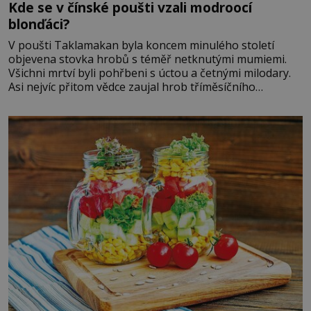
Kde se v čínské poušti vzali modroocí
blonďáci?
V poušti Taklamakan byla koncem minulého století
objevena stovka hrobů s téměř netknutými mumiemi.
Všichni mrtví byli pohřbeni s úctou a četnými milodary.
Asi nejvíc přitom vědce zaujal hrob tříměsíčního
chlapečka s modrou filcovou čapkou, z níž se draly
blonďaté vlásky. Fakt, že jsou těla dávných lidí nesmírně
dobře zachovalá, přičítají odborníci zdejším klimatickým
podmínkám. Sucho, prosolené písky a extrémně