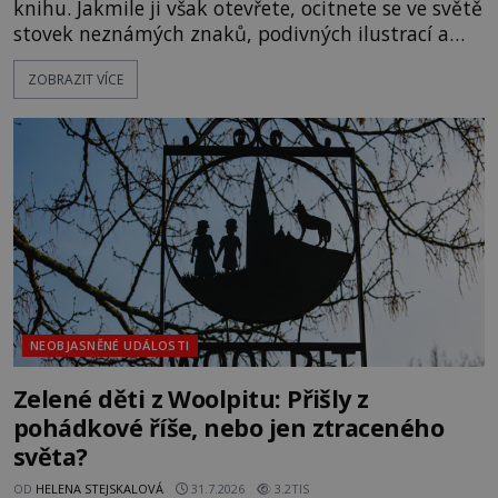
knihu. Jakmile ji však otevřete, ocitnete se ve světě
stovek neznámých znaků, podivných ilustrací a
textu, který už téměř dvě století vzdoruje všem
ZOBRAZIT VÍCE
pokusům o rozluštění. Rohoncský kodex patří mezi
největší záhady evropských dějin a dodnes nikdo s
jistotou neví, kdo jej napsal, kdy vznikl ani co
vlastně vypráví. Rohoncský kodex se poprvé
objevuje v roce
NEOBJASNĚNÉ UDÁLOSTI
Zelené děti z Woolpitu: Přišly z
pohádkové říše, nebo jen ztraceného
světa?
OD
HELENA STEJSKALOVÁ
31.7.2026
3.2TIS