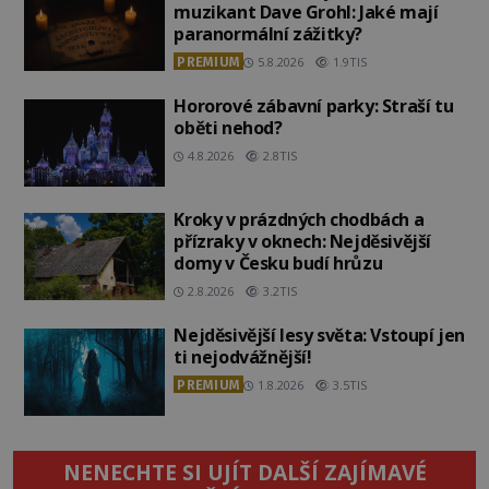
muzikant Dave Grohl: Jaké mají
paranormální zážitky?
PREMIUM
5.8.2026
1.9TIS
Hororové zábavní parky: Straší tu
oběti nehod?
4.8.2026
2.8TIS
Kroky v prázdných chodbách a
přízraky v oknech: Nejděsivější
domy v Česku budí hrůzu
2.8.2026
3.2TIS
Nejděsivější lesy světa: Vstoupí jen
ti nejodvážnější!
PREMIUM
1.8.2026
3.5TIS
NENECHTE SI UJÍT DALŠÍ ZAJÍMAVÉ