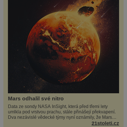
Mars odhalil své nitro
Data ze sondy NASA InSight, která před třemi lety
umlkla pod vrstvou prachu, stále přinášejí překvapení.
Dva nezávislé vědecké týmy nyní oznámily, že Mars
má nejen plášť plný trosek z dávných impaktů,...
21stoleti.cz