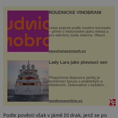
ROUDNICKÉ VINOBRANÍ
Letos poprvé podle nového konceptu
– přímo v historickém jádru města a
pro všechny zcela zdarma. Hlavní
program se odehraje na Karlově a
Husově náměstí. Návštěvníci se
mohou těšit na víno, burčák, pes...
epochanacestach.cz
Lady Lara jako plovoucí sen
Přepychová dispozice jachty je
kombinací luxusu s praktickým a
efektivním. Dokonalost v každém
detailu představuje značka Fendi
Casa, kterou byly vybaveny její
paluby. Monacký přístav nabízí
každoročn...
rezidenceonline.cz
Podle pověsti však v jámě žil drak, jenž se po