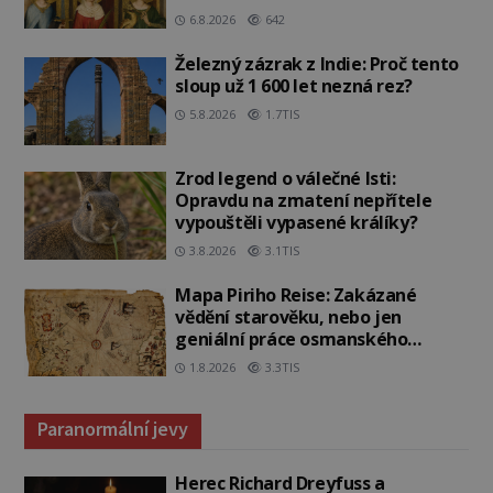
6.8.2026
642
Železný zázrak z Indie: Proč tento
sloup už 1 600 let nezná rez?
5.8.2026
1.7TIS
Zrod legend o válečné lsti:
Opravdu na zmatení nepřítele
vypouštěli vypasené králíky?
3.8.2026
3.1TIS
Mapa Piriho Reise: Zakázané
vědění starověku, nebo jen
geniální práce osmanského
admirála?
1.8.2026
3.3TIS
Paranormální jevy
Herec Richard Dreyfuss a