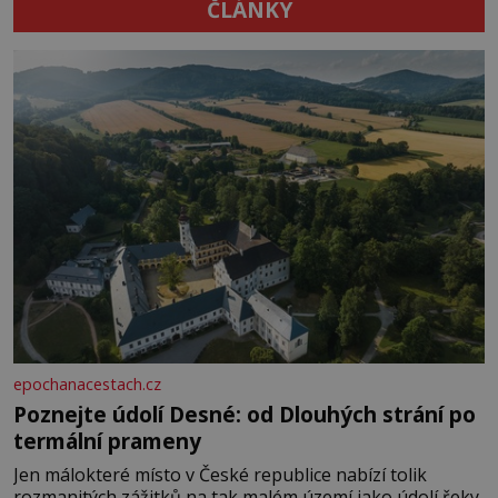
ČLÁNKY
epochanacestach.cz
Poznejte údolí Desné: od Dlouhých strání po
termální prameny
Jen málokteré místo v České republice nabízí tolik
rozmanitých zážitků na tak malém území jako údolí řeky