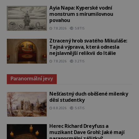
Ayia Napa: Kyperské vodní
monstrum s mírumilovnou
povahou
7.8.2026
5.8TIS
Ztracený hrob svatého Mikuláše:
Tajná výprava, která odnesla
nejslavnější relikvii do Itálie
7.8.2026
3.2TIS
Paranormální jevy
Nešťastný duch oběšené milenky
děsí studentky
8.8.2026
5.6TIS
Herec Richard Dreyfuss a
muzikant Dave Grohl: Jaké mají
paranormální zážitky?