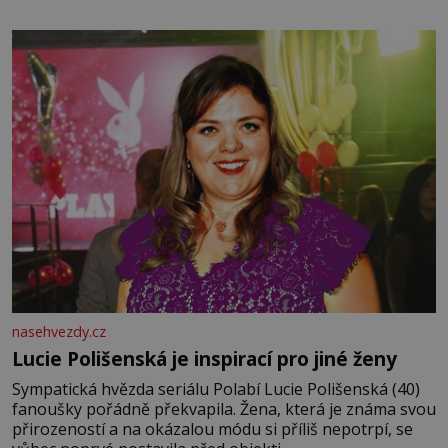
anglický dramatik William Shakespeare uvádí svou
Tragédii o Macbethovi. Napsal ji pro krále Jakuba I., jenž
v roce 1603 vystřídal
nasehvezdy.cz
Lucie Polišenská je inspirací pro jiné ženy
Sympatická hvězda seriálu Polabí Lucie Polišenská (40)
fanoušky pořádně překvapila. Žena, která je známa svou
přirozeností a na okázalou módu si příliš nepotrpí, se