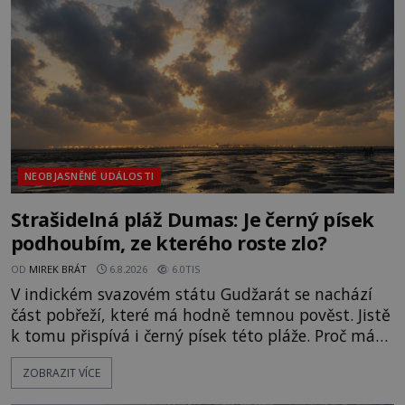
jen o nějaký optický klam, nebo se zde skutečně
právě vznáší mimozemská loď
NEOBJASNĚNÉ UDÁLOSTI
Strašidelná pláž Dumas: Je černý písek
podhoubím, ze kterého roste zlo?
OD
MIREK BRÁT
6.8.2026
6.0TIS
V indickém svazovém státu Gudžarát se nachází
část pobřeží, které má hodně temnou pověst. Jistě
k tomu přispívá i černý písek této pláže. Proč má
pláž takové netypické zbarvení? Nakolik jsou
ZOBRAZIT VÍCE
pravdivé historky, že zde došlo k nevysvětlitelným
zmizením turistů? Ti, kteří se nebojí, nás mohou