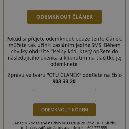
ODEMKNOUT ČLÁNEK
Pokud si přejete odemknout pouze tento článek,
můžete tak učinit zasláním jediné SMS. Během
chvilky obdržíte číselný kód, který opíšete do
následujícího okénka a kliknutím na tlačítko jej
odemknete.
Zprávu ve tvaru "CTU CLANEK" odešlete na číslo
903 33 20
.
ODEMKNOUT KÓDEM
Cena SMS odeslané na číslo 9033320 je 20 Kč vč. DPH. Službu
technicky zajišťuje Airtoy a.s. Infolinka: 602 777 555,