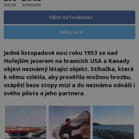
SDÍLENÍ
ZOBRAZENÍ
Sdílet na Facebooku
Sdílet na X
Jedné listopadové noci roku 1953 se nad
Hořejším jezerem na hranicích USA a Kanady
objeví neznámý létající objekt. Stíhačka, která
k němu vzlétla, aby prověřila možnou hrozbu,
vzápětí beze stopy mizí a do neznáma odnáší i
svého pilota a jeho partnera.