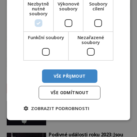
Nezbytně
Výkonové
Soubory
nutné
soubory
cílení
soubory
Funkční soubory
Nezařazené
soubory
VŠE PŘIJMOUT
Vesmír a technologie
VŠE ODMÍTNOUT
Co zachycují tajemné snímky
ZOBRAZIT PODROBNOSTI
Marsu? Je na něm přeci jen voda?
PREMIUM
7.8.2026
3.1TIS
Podivné události roku 2023: Jsou