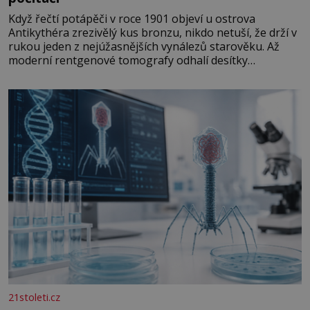
Když řečtí potápěči v roce 1901 objeví u ostrova
Antikythéra zrezivělý kus bronzu, nikdo netuší, že drží v
rukou jeden z nejúžasnějších vynálezů starověku. Až
moderní rentgenové tomografy odhalí desítky
ozubených kol ukrytých uvnitř. Mechanismus z
Antikythéry je dnes považován za nejstarší známý
analogový počítač na světě. Přesto ani po více než sto
letech výzkumu
21stoleti.cz