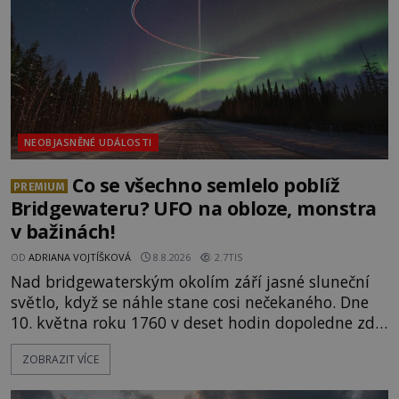
ids="171131,171132,1711
NEOBJASNĚNÉ UDÁLOSTI
Co se všechno semlelo poblíž
PREMIUM
Bridgewateru? UFO na obloze, monstra
v bažinách!
OD
ADRIANA VOJTÍŠKOVÁ
8.8.2026
2.7TIS
Nad bridgewaterským okolím září jasné sluneční
světlo, když se náhle stane cosi nečekaného. Dne
10. května roku 1760 v deset hodin dopoledne zde
dojde k vůbec prvnímu historicky doloženému
ZOBRAZIT VÍCE
přeletu UFO. Podle záznamů vyzařuje takové
světlo, že vypadá jako „koule hořícího ohně“. Jde