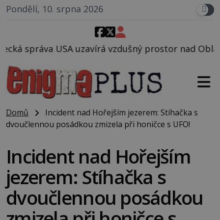
Pondělí, 10. srpna 2026
á vzdušný prostor nad Oblastí 51, mohlo to souviset
Domů
Incident nad Hořejším jezerem: Stíhačka s
dvoučlennou posádkou zmizela při honičce s UFO!
Incident nad Hořejším
jezerem: Stíhačka s
dvoučlennou posádkou
zmizela při honičce s