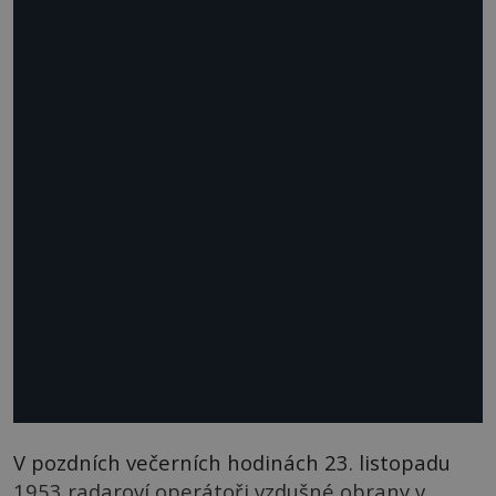
V pozdních večerních hodinách 23. listopadu
1953 radaroví operátoři vzdušné obrany v