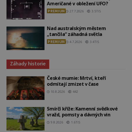
Američané v obležení UFO?
PREMIUM
27.7.2026
3.5TIS
Nad australským městem
„tančila“ záhadná světla
PREMIUM
4.7.2026
3.4TIS
Záhady historie
České mumie: Mrtví, kteří
odmítají zmizet v čase
10.8.2026
442
Smírčí kříže: Kamenní svědkové
vražd, pomsty a dávných vin
9.8.2026
1.6TIS