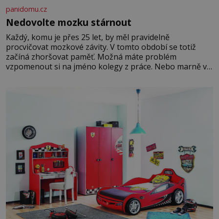
panidomu.cz
Nedovolte mozku stárnout
Každý, komu je přes 25 let, by měl pravidelně
procvičovat mozkové závity. V tomto období se totiž
začíná zhoršovat paměť. Možná máte problém
vzpomenout si na jméno kolegy z práce. Nebo marně v
paměti lovíte název knížky, kterou jste nedávno přečetli.
Je to opravdu tak, s věkem jako kdyby se paměť
rozhodla stávkovat. Cvičte