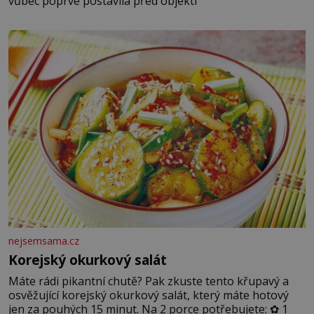
vůbec poprvé postavila před objekti
nejsemsama.cz
Korejský okurkový salát
Máte rádi pikantní chutě? Pak zkuste tento křupavý a
osvěžující korejský okurkový salát, který máte hotový
jen za pouhých 15 minut. Na 2 porce potřebujete: ✿ 1