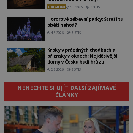
PREMIUM
5.8.2026
3.3TIS
Hororové zábavní parky: Straší tu
oběti nehod?
4.8.2026
3.5TIS
Kroky v prázdných chodbách a
přízraky v oknech: Nejděsivější
domy v Česku budí hrůzu
2.8.2026
3.3TIS
NENECHTE SI UJÍT DALŠÍ ZAJÍMAVÉ
ČLÁNKY