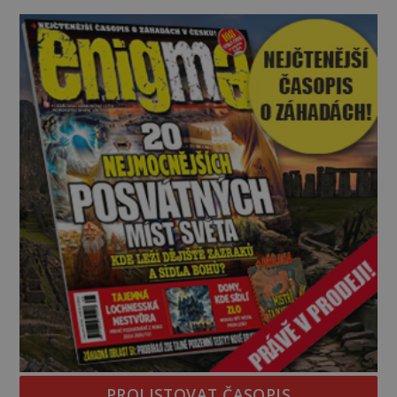
Trosky. Šlechtic Ota IV. z Bergova (1399–1452) patří
mezi vůdce protihusitského boje. Za manželku má
skutečně jistou
PROLISTOVAT ČASOPIS