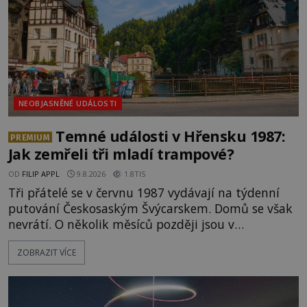
NEOBJASNĚNÉ UDÁLOSTI
Temné události v Hřensku 1987:
PREMIUM
Jak zemřeli tři mladí trampové?
OD
FILIP APPL
9.8.2026
1.8TIS
Tři přátelé se v červnu 1987 vydávají na týdenní
putování Českosaským Švýcarskem. Domů se však
nevrátí. O několik měsíců později jsou v
nepřístupných skalách u Hřenska nalezeny jejich
ZOBRAZIT VÍCE
kostry – a s nimi stopy, které se jen obtížně slučují
s nešťastnou náhodou. Zabil mladé trampy
přírodní živel, neznámý útočník, nebo někdo, koho
tehdejší režim nechtěl odhalit? [gallery