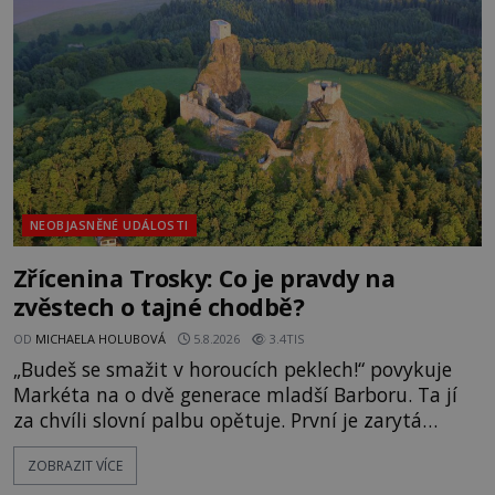
následovat. Vstupujeme na pláž Dumas ve městě
Surat. Gu
NEOBJASNĚNÉ UDÁLOSTI
Zřícenina Trosky: Co je pravdy na
zvěstech o tajné chodbě?
OD
MICHAELA HOLUBOVÁ
5.8.2026
3.4TIS
„Budeš se smažit v horoucích peklech!“ povykuje
Markéta na o dvě generace mladší Barboru. Ta jí
za chvíli slovní palbu opětuje. První je zarytá
katolička, druhá přesvědčená kališnice. A každá z
ZOBRAZIT VÍCE
nich se usídlí na jedné z věží slavného hradu