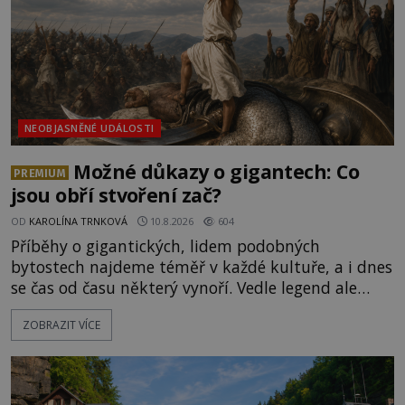
NEOBJASNĚNÉ UDÁLOSTI
Možné důkazy o gigantech: Co
PREMIUM
jsou obří stvoření zač?
OD
KAROLÍNA TRNKOVÁ
10.8.2026
604
Příběhy o gigantických, lidem podobných
bytostech najdeme téměř v každé kultuře, a i dnes
se čas od času některý vynoří. Vedle legend ale
existuje také mnoho artefaktů, staveb či dokonce
ZOBRAZIT VÍCE
očitých svědectví, které údajně dokazují, že obři
žili a dost možná stále žijí mezi námi.
Prozkoumejte je společně s ENIGMOU! [gallery
ids="169494,169495,169496,169498,169499,169500,