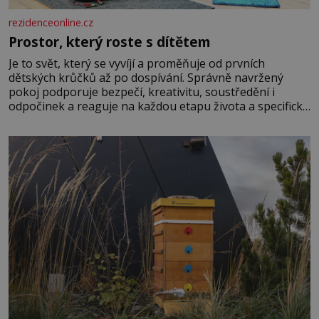
rezidenceonline.cz
Prostor, který roste s dítětem
Je to svět, který se vyvíjí a proměňuje od prvních
dětských krůčků až po dospívání. Správně navržený
pokoj podporuje bezpečí, kreativitu, soustředění i
odpočinek a reaguje na každou etapu života a specifické
potřeby dítěte. Pro nejmenší je klíčová jednoduchost,
měkkost a bezpečí, proto by pokoj miminka měl působit
především klidně a útulně. Předškolní věk je