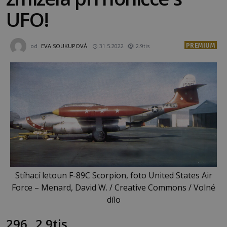
UFO!
PREMIUM
od
EVA SOUKUPOVÁ
31.5.2022
2.9tis
Stíhací letoun F-89C Scorpion, foto United States Air
Force – Menard, David W. / Creative Commons / Volné
dílo
296
2.9tis