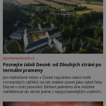
epochanacestach.cz
Poznejte údolí Desné: od Dlouhých strání po
termální prameny
Jen málokteré místo v České republice nabízí tolik
rozmanitých zážitků na tak malém území jako údolí řeky
Desné v srdci Jeseníků. Během jediného dne můžete
nahlédnout do útrob jedné z nejvýznamnějších vodních
elektráren v Evropě, vydat se na horské hřebeny, projet
se na koloběžce a den zakončit poznáváním památek ve
Velkých Losinách nebo v termálním