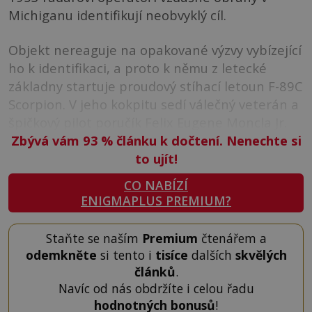
Michiganu identifikují neobvyklý cíl.
Objekt nereaguje na opakované výzvy vybízející
ho k identifikaci, a proto k němu z letecké
základny startuje proudový stíhací letoun F-89C
Scorpion. V jeho kokpitu sedí válečný veterán a
špičkový pilot poručík Felix Eugene Moncla Jr.
Zbývá vám 93
%
článku k dočtení. Nenechte si
to ujít!
CO NABÍZÍ
ENIGMAPLUS PREMIUM?
Staňte se naším
Premium
čtenářem a
odemkněte
si tento i
tisíce
dalších
skvělých
článků
.
Navíc od nás obdržíte i celou řadu
hodnotných bonusů
!