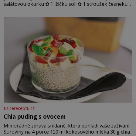
salátovou okurku ✿ 1 lžičku soli ✿ 1 stroužek česneku
✿ 1 lžíci sójové omáčky ✿ 1 lžíci rýžového octa ✿ 1 lžičku
sezamového oleje ✿ 1 lžičku chilli ✿ 1 lžičku cukru ✿ 1
jarní cibulku ✿ 1 lžíci sezamových semínek
tisicereceptu.cz
Chia puding s ovocem
Mimořádně zdravá snídaně, která pohladí vaše zažívání.
Suroviny na 4 porce 120 ml kokosového mléka 30 g chia