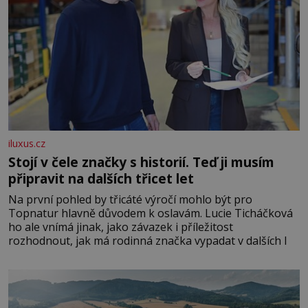
iluxus.cz
Stojí v čele značky s historií. Teď ji musím
připravit na dalších třicet let
Na první pohled by třicáté výročí mohlo být pro
Topnatur hlavně důvodem k oslavám. Lucie Ticháčková
ho ale vnímá jinak, jako závazek i příležitost
rozhodnout, jak má rodinná značka vypadat v dalších l