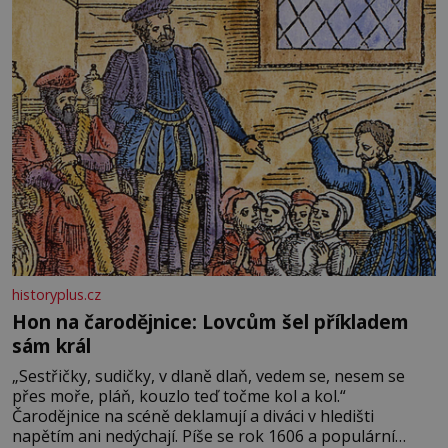
rytířích a létajících dracích.
historyplus.cz
Hon na čarodějnice: Lovcům šel příkladem
sám král
„Sestřičky, sudičky, v dlaně dlaň, vedem se, nesem se
přes moře, pláň, kouzlo teď točme kol a kol.“
Čarodějnice na scéně deklamují a diváci v hledišti
napětím ani nedýchají. Píše se rok 1606 a populární