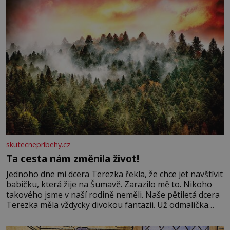
skutecnepribehy.cz
Ta cesta nám změnila život!
Jednoho dne mi dcera Terezka řekla, že chce jet navštívit
babičku, která žije na Šumavě. Zarazilo mě to. Nikoho
takového jsme v naší rodině neměli. Naše pětiletá dcera
Terezka měla vždycky divokou fantazii. Už odmalička
milovala svět pohádek. Každou chvilku mi říkala, že se jí
zdálo o jednorožcích, krásných princeznách, statečných