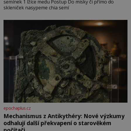
semínek 1 lžíce medu Postup Do misky či přímo do
skleniček nasypeme chia semí
epochaplus.cz
Mechanismus z Antikythéry: Nové výzkumy
odhalují další překvapení o starověkém
počítači