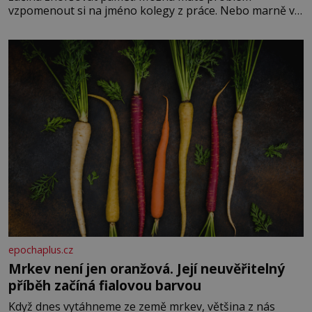
vzpomenout si na jméno kolegy z práce. Nebo marně v
paměti lovíte název knížky, kterou jste nedávno přečetli.
Je to opravdu tak, s věkem jako kdyby se paměť
rozhodla stávkovat. Cvičte
epochaplus.cz
Mrkev není jen oranžová. Její neuvěřitelný
příběh začíná fialovou barvou
Když dnes vytáhneme ze země mrkev, většina z nás