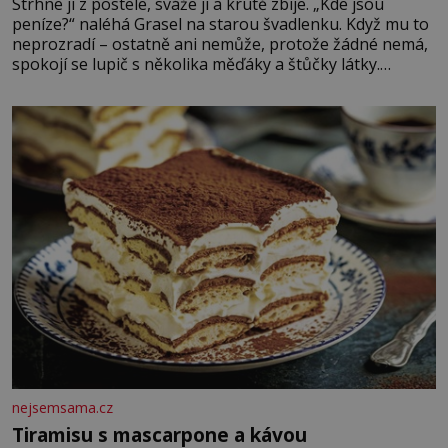
Strhne ji z postele, sváže ji a krutě zbije. „Kde jsou
peníze?“ naléhá Grasel na starou švadlenku. Když mu to
neprozradí – ostatně ani nemůže, protože žádné nemá,
spokojí se lupič s několika měďáky a štůčky látky.
Zraněná žena pár dní nato umírá. Je to muž nebývale
krutý. Jeho činy budí hrůzu ještě dlouho po jeho smrti
nejsemsama.cz
Tiramisu s mascarpone a kávou