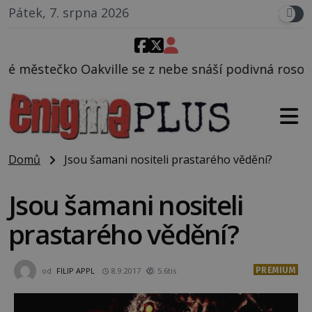
Pátek, 7. srpna 2026
se z nebe snáší podivná rosolovitá látka neznámého
Domů
Jsou šamani nositeli prastarého vědění?
Jsou šamani nositeli
prastarého vědění?
PREMIUM
od
FILIP APPL
8.9.2017
5.6tis