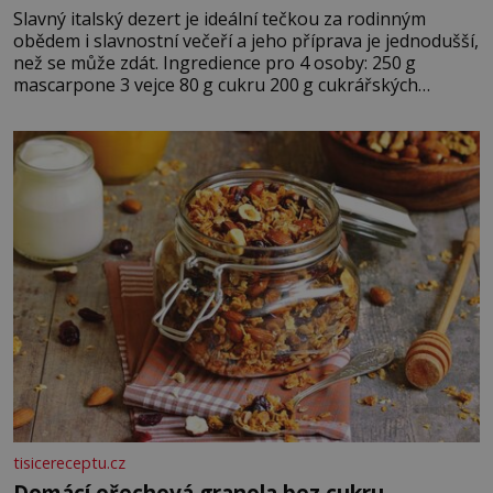
Slavný italský dezert je ideální tečkou za rodinným
obědem i slavnostní večeří a jeho příprava je jednodušší,
než se může zdát. Ingredience pro 4 osoby: 250 g
mascarpone 3 vejce 80 g cukru 200 g cukrářských
piškotů 250 ml silné kávy 2 lžíce amaretta kakao na
posypání Postup: Oddělte žloutky od bílků. Žloutky
vyšlehejte s cukrem do světlé pěny a postupně do nich
vmíchejte mascarpone, aby vznikl hladký
tisicereceptu.cz
Domácí ořechová granola bez cukru