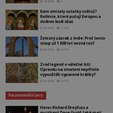
7.8.2026
1
Kam zmizely ostatky světců?
Relikvie, které putují Evropou a
dodnes budí úžas
6.8.2026
1.7TIS
Železný zázrak z Indie: Proč tento
sloup už 1 600 let nezná rez?
5.8.2026
2.2TIS
Zrod legend o válečné lsti:
Opravdu na zmatení nepřítele
vypouštěli vypasené králíky?
3.8.2026
3.3TIS
Paranormální jevy
Herec Richard Dreyfuss a
muzikant Dave Grohl: Jaké mají