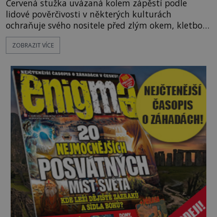
Červená stužka uvázaná kolem zápěstí podle
lidové pověrčivosti v některých kulturách
ochraňuje svého nositele před zlým okem, kletbou,
která může přivodit neštěstí či nemoc. S tímto
ZOBRAZIT VÍCE
nenápadným symbolem magické ochrany lze
občas spatřit i různé celebrity včetně Madonny
nebo Leonarda DiCapria. Na Blízkém východě a v
židovských komunitách po celém světě, je