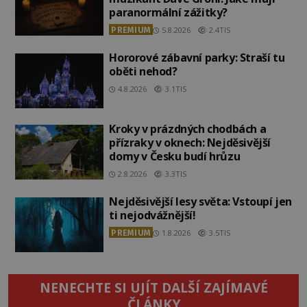
paranormální zážitky?
PREMIUM
5.8.2026
2.4TIS
Hororové zábavní parky: Straší tu
oběti nehod?
4.8.2026
3.1TIS
Kroky v prázdných chodbách a
přízraky v oknech: Nejděsivější
domy v Česku budí hrůzu
2.8.2026
3.3TIS
Nejděsivější lesy světa: Vstoupí jen
ti nejodvážnější!
PREMIUM
1.8.2026
3.5TIS
NENECHTE SI UJÍT DALŠÍ ZAJÍMAVÉ
ČLÁNKY