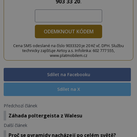
903 33 20
.
ODEMKNOUT KÓDEM
Cena SMS odeslané na číslo 9033320 je 20 Kč vč. DPH. Službu
technicky zajišťuje Airtoy a.s. Infolinka: 602 777 555,
www.platmobilem.cz
Sdílet na Facebooku
Sdílet na X
Předchozí článek
Záhada poltergeista z Walesu
Další článek
Proč se pyramidy nacházejí po celém světě?