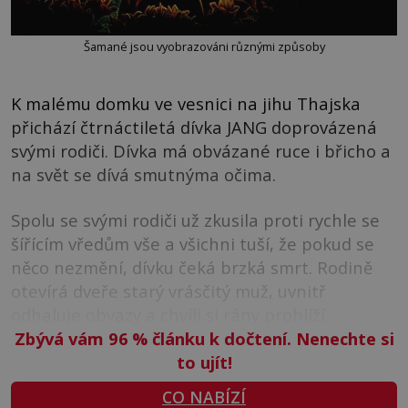
Šamané jsou vyobrazováni různými způsoby
K malému domku ve vesnici na jihu Thajska
přichází čtrnáctiletá dívka JANG doprovázená
svými rodiči. Dívka má obvázané ruce i břicho a
na svět se dívá smutnýma očima.
Spolu se svými rodiči už zkusila proti rychle se
šířícím vředům vše a všichni tuší, že pokud se
něco nezmění, dívku čeká brzká smrt. Rodině
otevírá dveře starý vrásčitý muž, uvnitř
odhaluje obvazy a chvíli si rány prohlíží.
Zbývá vám 96
%
článku k dočtení. Nenechte si
to ujít!
CO NABÍZÍ