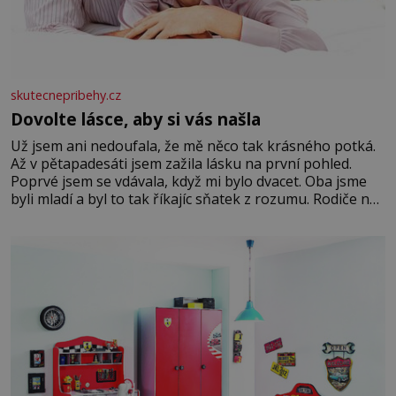
skutecnepribehy.cz
Dovolte lásce, aby si vás našla
Už jsem ani nedoufala, že mě něco tak krásného potká.
Až v pětapadesáti jsem zažila lásku na první pohled.
Poprvé jsem se vdávala, když mi bylo dvacet. Oba jsme
byli mladí a byl to tak říkajíc sňatek z rozumu. Rodiče nás
dali dohromady, Toník byl dobře zaopatřený mladý muž.
Manželství nám oběma moc nesvědčilo, brzy jsme zjistili,
že