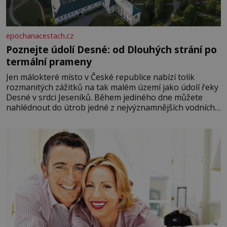
epochanacestach.cz
Poznejte údolí Desné: od Dlouhých strání po
termální prameny
Jen málokteré místo v České republice nabízí tolik
rozmanitých zážitků na tak malém území jako údolí řeky
Desné v srdci Jeseníků. Během jediného dne můžete
nahlédnout do útrob jedné z nejvýznamnějších vodních
elektráren v Evropě, vydat se na horské hřebeny, projet
se na koloběžce a den zakončit poznáváním památek ve
Velkých Losinách nebo v termálním