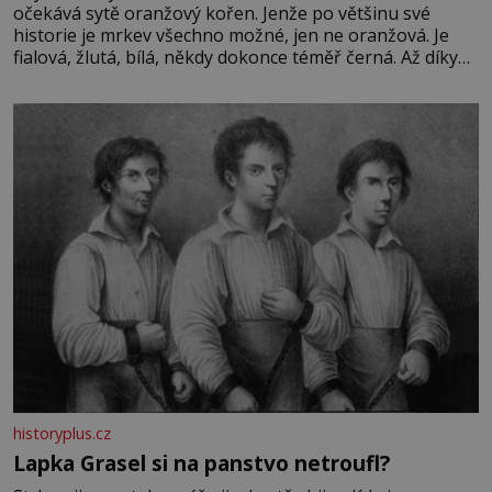
očekává sytě oranžový kořen. Jenže po většinu své
historie je mrkev všechno možné, jen ne oranžová. Je
fialová, žlutá, bílá, někdy dokonce téměř černá. Až díky
stovkám let pečlivého šlechtění se z ní stává zelenina,
bez které si českou zahradu ani nedokážeme představit.
Její příběh je
historyplus.cz
Lapka Grasel si na panstvo netroufl?