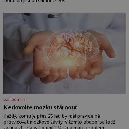
Dohnala ji snad samota? Půs
panidomu.cz
Nedovolte mozku stárnout
Každý, komu je přes 25 let, by měl pravidelně
procvičovat mozkové závity. V tomto období se totiž
začíná zhoršovat paměť. Možná máte problém