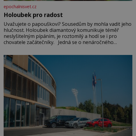
epochalnisvet.cz
Holoubek pro radost
Uvažujete o papouškovi? Sousedům by mohla vadit jeho
hlučnost. Holoubek diamantový komunikuje téměř
neslyšitelným pípáním, je roztomilý a hodí se i pro
chovatele začátečníky. Jedná se o nenáročného
klidného ptáčka, který většinu dne jen posedává. Hodně
času tráví na zemi, kde sbírá zbytky semínek Jeho
domovinou je prakticky celá Austrálie s výjimkou
pobřežní oblasti.