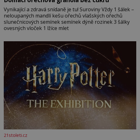
Vynikající a zdravá snídaně je tu! Suroviny Vždy 1 šálek –
neloupaných mandlí kešu ořechů vlašských ořechů
slunečnicových semínek semínek dýně rozinek 3 šálky
ovesných vloček 1 lžíce mlet
21stoleti.cz