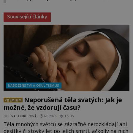
Související články
NÁBOŽENSTVÍ A OKULTISMUS
Neporušená těla svatých: Jak je
PREMIUM
možné, že vzdorují času?
OD
EVA SOUKUPOVÁ
6.8.2026
1.5TIS
Těla mnohých světců se zázračně nerozkládají ani
desítky či stovky let po jejich smrti, ačkoliv na nich