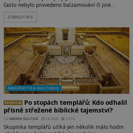
často nebylo provedeno balzamování či jiné
pokusy o konzervaci. Neporušené ostatky bývají
ZOBRAZIT VÍCE
považovány za důkaz svatosti zemřelých. Jaké
tajemné síly těla významných náboženských
osobností ochraňují? Na hřbitově u kláštera
Milosrdných
NÁBOŽENSTVÍ A OKULTISMUS
Po stopách templářů: Kdo odhalil
PREMIUM
přísně střežené biblické tajemství?
OD
ANDREA ŠULCOVÁ
2.8.2026
3.6TIS
Skupinka templářů utíká jen několik málo hodin