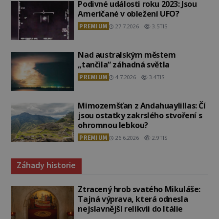
Podivné události roku 2023: Jsou
Američané v obležení UFO?
PREMIUM
27.7.2026
3.5TIS
Nad australským městem
„tančila“ záhadná světla
PREMIUM
4.7.2026
3.4TIS
Mimozemšťan z Andahuaylillas: Čí
jsou ostatky zakrslého stvoření s
ohromnou lebkou?
PREMIUM
26.6.2026
2.9TIS
Záhady historie
Ztracený hrob svatého Mikuláše:
Tajná výprava, která odnesla
nejslavnější relikvii do Itálie