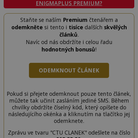
ENIGMAPLUS PREMIUM?
Staňte se naším
Premium
čtenářem a
odemkněte
si tento i
tisíce
dalších
skvělých
článků
.
Navíc od nás obdržíte i celou řadu
hodnotných bonusů
!
ODEMKNOUT ČLÁNEK
Pokud si přejete odemknout pouze tento článek,
můžete tak učinit zasláním jediné SMS. Během
chvilky obdržíte číselný kód, který opíšete do
následujícího okénka a kliknutím na tlačítko jej
odemknete.
Zprávu ve tvaru "CTU CLANEK" odešlete na číslo