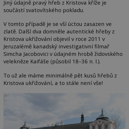
Jiný údajně pravý hřeb z Kristova kříže je
součástí svatovítského pokladu.
V tomto případě je se vší úctou zasazen ve
zlatě. Další dva domněle autentické hřeby z
Kristova ukřižování objevil v roce 2011 v
Jeruzalémě kanadský investigativní filmař
Simcha Jacobovici v údajném hrobě židovského
velekněze Kaifáše (působil 18–36 n. l.).
To už ale máme minimálně pět kusů hřebů z
Kristova ukřižování, a to stále není vše!