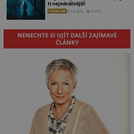
ti nejodvážnější!
PREMIUM
1.8.2026
3.5TIS
NENECHTE SI UJÍT DALŠÍ ZAJÍMAVÉ
ČLÁNKY