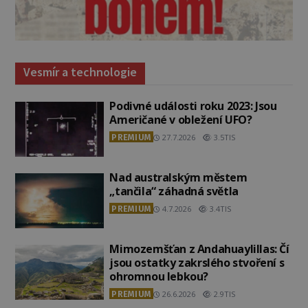
Vesmír a technologie
Podivné události roku 2023: Jsou
Američané v obležení UFO?
PREMIUM
27.7.2026
3.5TIS
Nad australským městem
„tančila“ záhadná světla
PREMIUM
4.7.2026
3.4TIS
Mimozemšťan z Andahuaylillas: Čí
jsou ostatky zakrslého stvoření s
ohromnou lebkou?
PREMIUM
26.6.2026
2.9TIS