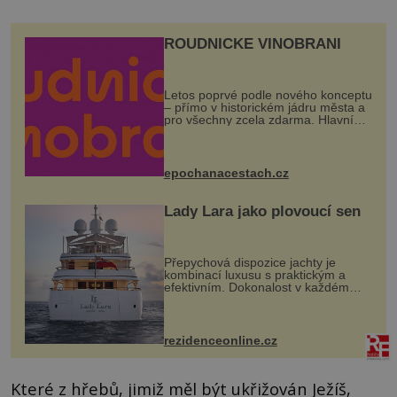
ROUDNICKÉ VINOBRANÍ
Letos poprvé podle nového konceptu
– přímo v historickém jádru města a
pro všechny zcela zdarma. Hlavní
program se odehraje na Karlově a
Husově náměstí. Návštěvníci se
mohou těšit na víno, burčák, pes...
epochanacestach.cz
Lady Lara jako plovoucí sen
Přepychová dispozice jachty je
kombinací luxusu s praktickým a
efektivním. Dokonalost v každém
detailu představuje značka Fendi
Casa, kterou byly vybaveny její
paluby. Monacký přístav nabízí
každoročn...
rezidenceonline.cz
Které z hřebů, jimiž měl být ukřižován Ježíš,