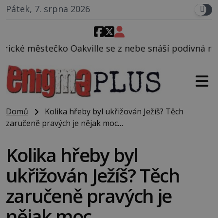
Pátek, 7. srpna 2026
le se z nebe snáší podivná rosolovitá látka neznám
Domů
Kolika hřeby byl ukřižován Ježíš? Těch
zaručeně pravých je nějak moc…
Kolika hřeby byl
ukřižován Ježíš? Těch
zaručeně pravých je
nějak moc…