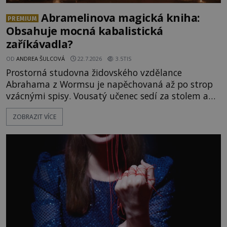
Abramelinova magická kniha:
PREMIUM
Obsahuje mocná kabalistická
zaříkávadla?
OD
ANDREA ŠULCOVÁ
22.7.2026
3.5TIS
Prostorná studovna židovského vzdělance
Abrahama z Wormsu je napěchovaná až po strop
vzácnými spisy. Vousatý učenec sedí za stolem a
před sebou má rozložený jeden z nejzáhadnějších
ZOBRAZIT VÍCE
magických textů. Jde o Abramelinův grimoár, který
sám sepsal. Skutečně do něj zaznamenal mocná
kouzla, jak si někteří myslí, nebo jde o pouhou
pověru? Už šest měsíců pobývá