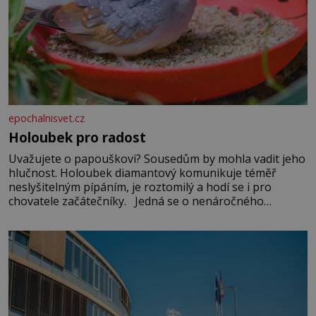
epochalnisvet.cz
Holoubek pro radost
Uvažujete o papouškovi? Sousedům by mohla vadit jeho
hlučnost. Holoubek diamantový komunikuje téměř
neslyšitelným pípáním, je roztomilý a hodí se i pro
chovatele začátečníky. Jedná se o nenáročného
klidného ptáčka, který většinu dne jen posedává. Hodně
času tráví na zemi, kde sbírá zbytky semínek Jeho
domovinou je prakticky celá Austrálie s výjimkou
pobřežní oblasti.