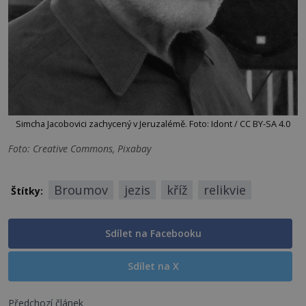
Simcha Jacobovici zachycený v Jeruzalémě. Foto: Idont / CC BY-SA 4.0
Foto: Creative Commons, Pixabay
Broumov
jezis
kříž
relikvie
Štítky:
Sdílet na Facebooku
Sdílet na X
Předchozí článek