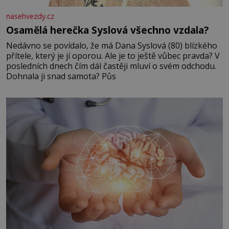
nasehvezdy.cz
Osamělá herečka Syslová všechno vzdala?
Nedávno se povídalo, že má Dana Syslová (80) blízkého
přítele, který je jí oporou. Ale je to ještě vůbec pravda? V
posledních dnech čím dál častěji mluví o svém odchodu.
Dohnala ji snad samota? Půs