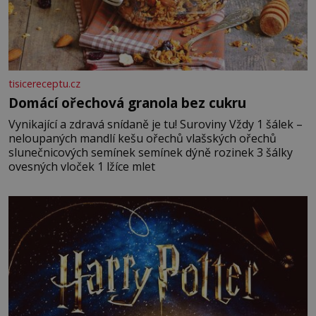
tisicereceptu.cz
Domácí ořechová granola bez cukru
Vynikající a zdravá snídaně je tu! Suroviny Vždy 1 šálek –
neloupaných mandlí kešu ořechů vlašských ořechů
slunečnicových semínek semínek dýně rozinek 3 šálky
ovesných vloček 1 lžíce mlet