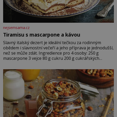
nejsemsama.cz
Tiramisu s mascarpone a kávou
Slavný italský dezert je ideální tečkou za rodinným
obědem i slavnostní večeří a jeho příprava je jednodušší,
než se může zdát. Ingredience pro 4 osoby: 250 g
mascarpone 3 vejce 80 g cukru 200 g cukrářských
piškotů 250 ml silné kávy 2 lžíce amaretta kakao na
posypání Postup: Oddělte žloutky od bílků. Žloutky
vyšlehejte s cukrem do světlé pěny a postupně do nich
vmíchejte mascarpone, aby vznikl hladký