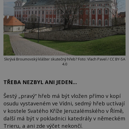
Skrývá Broumovský klášter skutečný hřeb? Foto: Vlach Pavel / CC BY-SA
4.0
TŘEBA NEZBYL ANI JEDEN…
Šestý „pravý“ hřeb má být vložen přímo v kopí
osudu vystaveném ve Vídni, sedmý hřeb uctívají
v kostele Svatého Kříže Jeruzalémského v Římě,
další má být v pokladnici katedrály v německém
Trieru, a ani zde výčet nekončí.