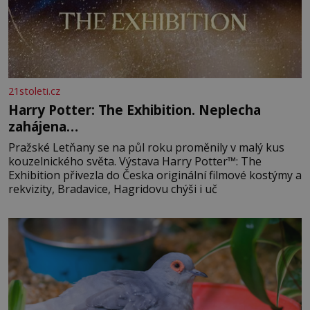
21stoleti.cz
Harry Potter: The Exhibition. Neplecha
zahájena…
Pražské Letňany se na půl roku proměnily v malý kus
kouzelnického světa. Výstava Harry Potter™: The
Exhibition přivezla do Česka originální filmové kostýmy a
rekvizity, Bradavice, Hagridovu chýši i uč