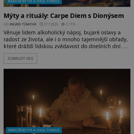
NÁBOŽENSTVÍ A OKULTISMUS
Mýty a rituály: Carpe Diem s Dionýsem
OD
INGRID TŮMOVÁ
27.7.2026
3.1TIS
Věnuje lidem alkoholický nápoj, bujaré oslavy a
radost ze života, ale i o mnoho tajemnější obřady,
které dráždí lidskou zvědavost do dnešních dní. Co
doopravdy představuje bůh, jemuž Římané říkají
ZOBRAZIT VÍCE
Bakchus? Mytologický příběh řeckého boha
Dionýsa není zrovna idylická pohádka. Bůh Zeus jej
zplodí se svou milenkou Semelou, což Diova žena
Héra nemůže nechat b
NÁBOŽENSTVÍ A OKULTISMUS