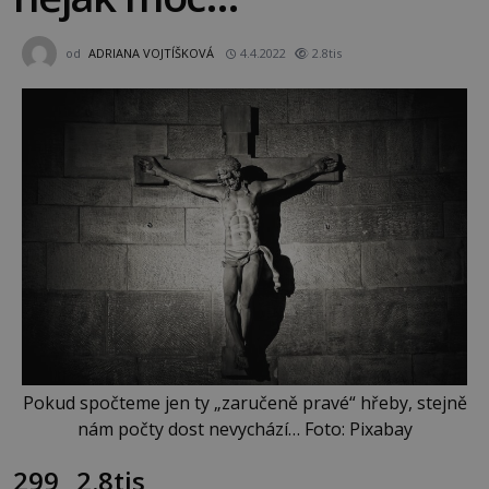
od
ADRIANA VOJTÍŠKOVÁ
4.4.2022
2.8tis
Pokud spočteme jen ty „zaručeně pravé“ hřeby, stejně
nám počty dost nevychází… Foto: Pixabay
299
2.8tis