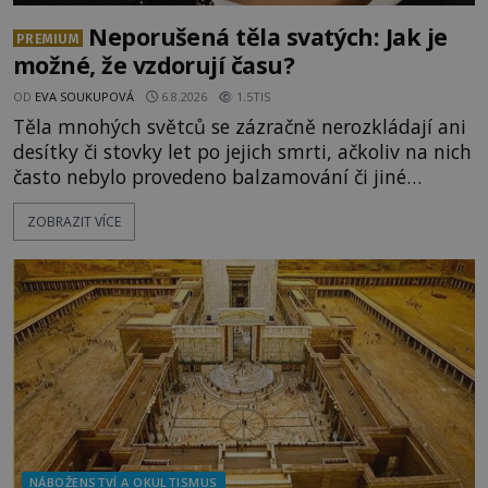
Neporušená těla svatých: Jak je
PREMIUM
možné, že vzdorují času?
OD
EVA SOUKUPOVÁ
6.8.2026
1.5TIS
Těla mnohých světců se zázračně nerozkládají ani
desítky či stovky let po jejich smrti, ačkoliv na nich
často nebylo provedeno balzamování či jiné
pokusy o konzervaci. Neporušené ostatky bývají
ZOBRAZIT VÍCE
považovány za důkaz svatosti zemřelých. Jaké
tajemné síly těla významných náboženských
osobností ochraňují? Na hřbitově u kláštera
Milosrdných
NÁBOŽENSTVÍ A OKULTISMUS