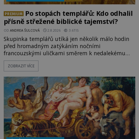
Po stopách templářů: Kdo odhalil
PREMIUM
přísně střežené biblické tajemství?
OD
ANDREA ŠULCOVÁ
2.8.2026
3.6TIS
Skupinka templářů utíká jen několik málo hodin
před hromadným zatýkáním nočními
francouzskými uličkami směrem k nedalekému
přístavu. Jeden z nich má přes ramena ranec s
ZOBRAZIT VÍCE
tajemným obsahem. Kapitán lodi už na ně čeká.
„Dejte to do podpalubí a připravte se. Za chvíli
vyplouváme,“ sdělí jim. „Kam máme namířeno,
kapitáne?“ zeptá se ho jeden z templářů. „Do Sk