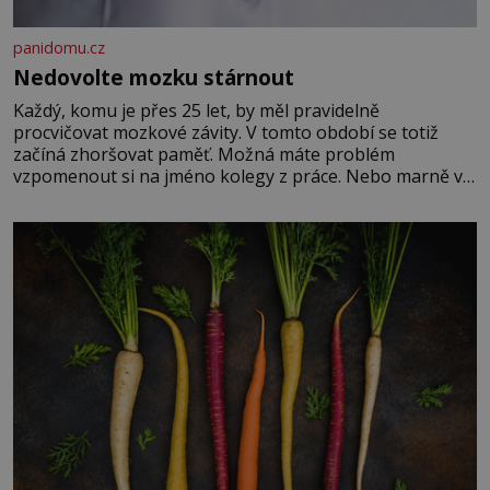
panidomu.cz
Nedovolte mozku stárnout
Každý, komu je přes 25 let, by měl pravidelně
procvičovat mozkové závity. V tomto období se totiž
začíná zhoršovat paměť. Možná máte problém
vzpomenout si na jméno kolegy z práce. Nebo marně v
paměti lovíte název knížky, kterou jste nedávno přečetli.
Je to opravdu tak, s věkem jako kdyby se paměť
rozhodla stávkovat. Cvičte