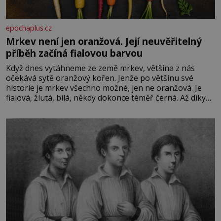
epochaplus.cz
Mrkev není jen oranžová. Její neuvěřitelný
příběh začíná fialovou barvou
Když dnes vytáhneme ze země mrkev, většina z nás
očekává sytě oranžový kořen. Jenže po většinu své
historie je mrkev všechno možné, jen ne oranžová. Je
fialová, žlutá, bílá, někdy dokonce téměř černá. Až díky
stovkám let pečlivého šlechtění se z ní stává zelenina,
bez které si českou zahradu ani nedokážeme představit.
Její příběh je