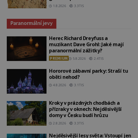
admirála?
1.8.2026
3.3TIS
Paranormální jevy
Herec Richard Dreyfuss a
muzikant Dave Grohl: Jaké mají
paranormální zážitky?
PREMIUM
5.8.2026
2.4TIS
Hororové zábavní parky: Straší tu
oběti nehod?
4.8.2026
3.1TIS
Kroky v prázdných chodbách a
přízraky v oknech: Nejděsivější
domy v Česku budí hrůzu
2.8.2026
3.3TIS
Nejděsivější lesy světa: Vstoupí jen