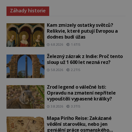
Záhady historie
Kam zmizely ostatky světců?
Relikvie, které putují Evropou a
dodnes budí úžas
6.8.2026
1.6TIS
Železný zázrak z Indie: Proč tento
sloup už 1 600 let nezná rez?
5.8.2026
2.2TIS
Zrod legend o válečné lsti:
Opravdu na zmatení nepřítele
vypouštěli vypasené králíky?
3.8.2026
3.3TIS
Mapa Piriho Reise: Zakázané
vědění starověku, nebo jen
geniální práce osmanského