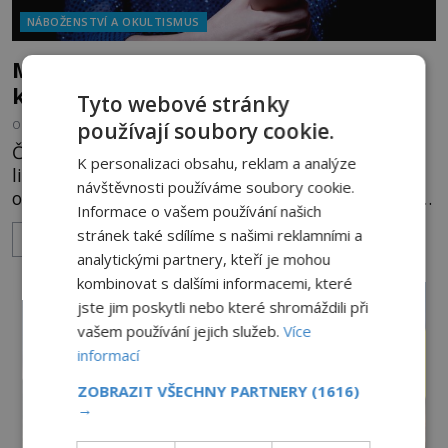
NÁBOŽENSTVÍ A OKULTISMUS
Magická ochrana proti zlému oku,
kterou si oblíbily i celebrity
Tyto webové stránky
používají soubory cookie.
OD
EVA SOUKUPOVÁ
20.7.2026
3.1TIS
Červená stužka uvázaná kolem zápěstí podle
K personalizaci obsahu, reklam a analýze
lidové pověrčivosti v některých kulturách
návštěvnosti používáme soubory cookie.
ochraňuje svého nositele před zlým okem, kletbou,
Informace o vašem používání našich
která může přivodit neštěstí či nemoc. S tímto
stránek také sdílíme s našimi reklamními a
ZOBRAZIT VÍCE
nenápadným symbolem magické ochrany lze
analytickými partnery, kteří je mohou
občas spatřit i různé celebrity včetně Madonny
kombinovat s dalšími informacemi, které
nebo Leonarda DiCapria. Na Blízkém východě a v
jste jim poskytli nebo které shromáždili při
židovských komunitách po celém světě, je
vašem používání jejich služeb.
Více
informací
ZOBRAZIT VŠECHNY PARTNERY
(1616)
→