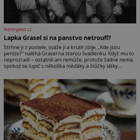
historyplus.cz
Lapka Grasel si na panstvo netroufl?
Strhne ji z postele, sváže ji a krutě zbije. „Kde jsou
peníze?“ naléhá Grasel na starou švadlenku. Když mu to
neprozradí – ostatně ani nemůže, protože žádné nemá,
spokojí se lupič s několika měďáky a štůčky látky.
Zraněná žena pár dní nato umírá. Je to muž nebývale
krutý. Jeho činy budí hrůzu ještě dlouho po jeho smrti