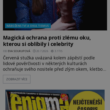
NÁBOŽENSTVÍ A OKULTISMUS
Magická ochrana proti zlému oku,
kterou si oblíbily i celebrity
OD
EVA SOUKUPOVÁ
20.7.2026
3.1TIS
Červená stužka uvázaná kolem zápěstí podle
lidové pověrčivosti v některých kulturách
ochraňuje svého nositele před zlým okem, kletbou,
která může přivodit neštěstí či nemoc. S tímto
ZOBRAZIT VÍCE
nenápadným symbolem magické ochrany lze
občas spatřit i různé celebrity včetně Madonny
nebo Leonarda DiCapria. Na Blízkém východě a v
židovských komunitách po celém světě, je