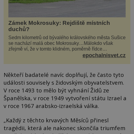
Zámek Mokrosuky: Rejdiště místních
duchů?
Sedm kilometrů od bývalého královského města Sušice
se nachází malá obec Mokrosuky…Málokdo však
zřejmě ví, že v tomto klidném, poměrně řídce
navštěvovaném koutu vesnické Šumavy se nachází
epochalnisvet.cz
několi...
Někteří badatelé navíc doplňují, že často tyto
události souvisely s židovským obyvatelstvem.
V roce 1493 to mělo být vyhnání Židů ze
Španělska, v roce 1949 vytvoření státu Izrael a
v roce 1967 arabsko-izraelská válka.
„Každý z těchto krvavých Měsíců přinesl
tragédii, která ale nakonec skončila triumfem