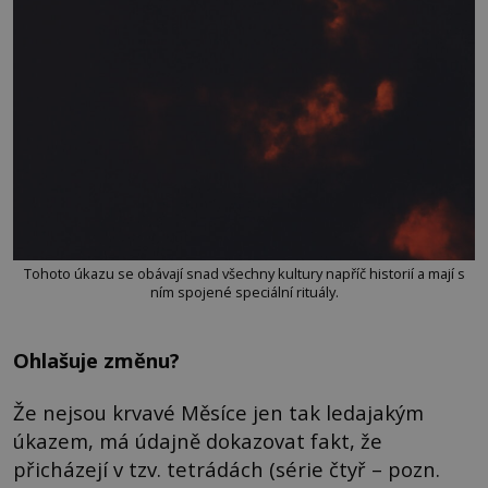
Tohoto úkazu se obávají snad všechny kultury napříč historií a mají s
ním spojené speciální rituály.
Ohlašuje změnu?
Že nejsou krvavé Měsíce jen tak ledajakým
úkazem, má údajně dokazovat fakt, že
přicházejí v tzv. tetrádách (série čtyř – pozn.