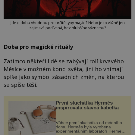
Jde o dobu vhodnou pro určité typy magie? Nebo je to vážně jen
zajímavá podívaná, bez hlubšího významu?
Doba pro magické rituály
Zatímco někteří lidé se zabývají rolí krvavého
Měsíce v možném konci světa, jiní ho vnímají
spíše jako symbol zásadních změn, na kterou
se spíše těší.
První sluchátka Hermés
inspirovala slavná kabelka
Vůbec první sluchátka od módního
domu Hermès byla vyrobena
experimentálním laboratoří Hermès