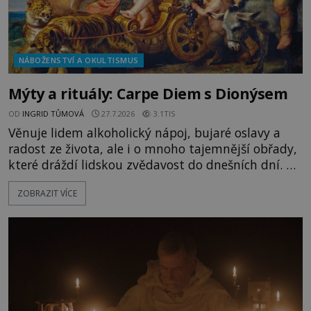
NÁBOŽENSTVÍ A OKULTISMUS
Mýty a rituály: Carpe Diem s Dionýsem
OD
INGRID TŮMOVÁ
27.7.2026
3.1TIS
Věnuje lidem alkoholický nápoj, bujaré oslavy a
radost ze života, ale i o mnoho tajemnější obřady,
které dráždí lidskou zvědavost do dnešních dní. Co
doopravdy představuje bůh, jemuž Římané říkají
ZOBRAZIT VÍCE
Bakchus? Mytologický příběh řeckého boha
Dionýsa není zrovna idylická pohádka. Bůh Zeus jej
zplodí se svou milenkou Semelou, což Diova žena
Héra nemůže nechat b