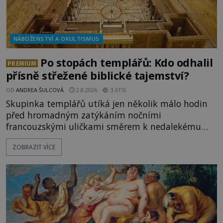
NÁBOŽENSTVÍ A OKULTISMUS
Po stopách templářů: Kdo odhalil
PREMIUM
přísně střežené biblické tajemství?
OD
ANDREA ŠULCOVÁ
2.8.2026
3.6TIS
Skupinka templářů utíká jen několik málo hodin
před hromadným zatýkáním nočními
francouzskými uličkami směrem k nedalekému
přístavu. Jeden z nich má přes ramena ranec s
ZOBRAZIT VÍCE
tajemným obsahem. Kapitán lodi už na ně čeká.
„Dejte to do podpalubí a připravte se. Za chvíli
vyplouváme,“ sdělí jim. „Kam máme namířeno,
kapitáne?“ zeptá se ho jeden z templářů. „Do Sk