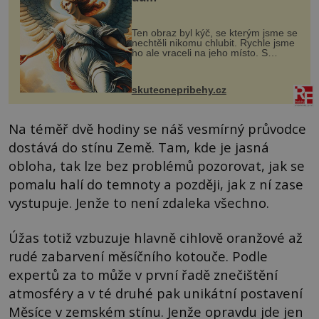
Ten obraz byl kýč, se kterým jsme se
nechtěli nikomu chlubit. Rychle jsme
ho ale vraceli na jeho místo. S
manželem Vaškem jsme si pořídili
chaloupku, takový domek na severu
Čech, kde jsme si naplánova...
skutecnepribehy.cz
Na téměř dvě hodiny se náš vesmírný průvodce
dostává do stínu Země. Tam, kde je jasná
obloha, tak lze bez problémů pozorovat, jak se
pomalu halí do temnoty a později, jak z ní zase
vystupuje. Jenže to není zdaleka všechno.
Úžas totiž vzbuzuje hlavně cihlově oranžové až
rudé zabarvení měsíčního kotouče. Podle
expertů za to může v první řadě znečištění
atmosféry a v té druhé pak unikátní postavení
Měsíce v zemském stínu. Jenže opravdu jde jen