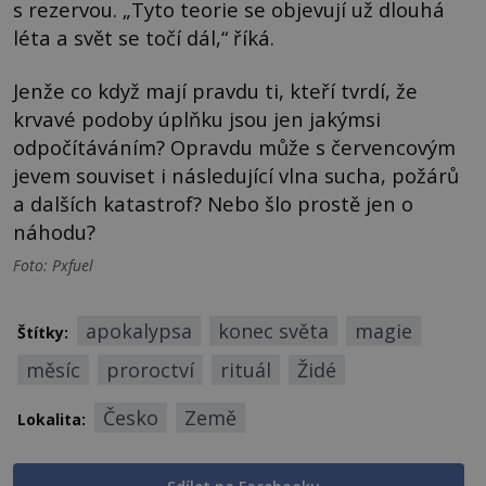
s rezervou. „Tyto teorie se objevují už dlouhá
léta a svět se točí dál,“ říká.
Jenže co když mají pravdu ti, kteří tvrdí, že
krvavé podoby úplňku jsou jen jakýmsi
odpočítáváním? Opravdu může s červencovým
jevem souviset i následující vlna sucha, požárů
a dalších katastrof? Nebo šlo prostě jen o
náhodu?
Foto: Pxfuel
apokalypsa
konec světa
magie
Štítky:
měsíc
proroctví
rituál
Židé
Česko
Země
Lokalita: