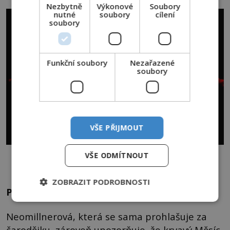
Nezbytně
Výkonové
Soubory
nutné
soubory
cílení
soubory
Funkční soubory
Nezařazené
soubory
VŠE PŘIJMOUT
Co všechno může barva měsíce ovlivnit? Působí na nás nějak, aniž o
VŠE ODMÍTNOUT
tom víme?
ZOBRAZIT PODROBNOSTI
Podporuje agresivitu
Neomillnerová, která se sama prohlašuje za
čarodějku, zároveň upozorňuje, že krvavý Měsíc