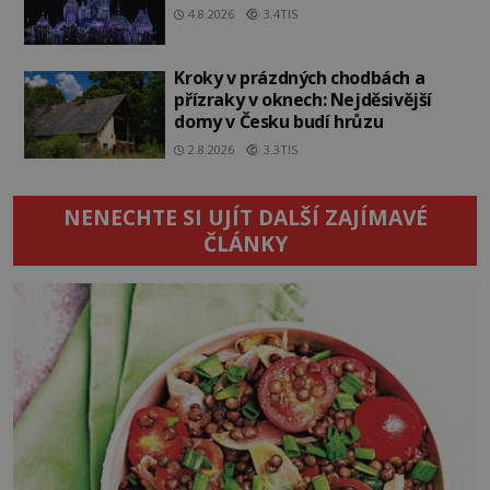
4.8.2026
3.4TIS
Kroky v prázdných chodbách a
přízraky v oknech: Nejděsivější
domy v Česku budí hrůzu
2.8.2026
3.3TIS
NENECHTE SI UJÍT DALŠÍ ZAJÍMAVÉ
ČLÁNKY