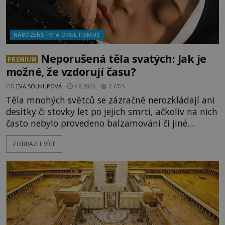
NÁBOŽENSTVÍ A OKULTISMUS
Neporušená těla svatých: Jak je
PREMIUM
možné, že vzdorují času?
OD
EVA SOUKUPOVÁ
6.8.2026
2.6TIS
Těla mnohých světců se zázračně nerozkládají ani
desítky či stovky let po jejich smrti, ačkoliv na nich
často nebylo provedeno balzamování či jiné
pokusy o konzervaci. Neporušené ostatky bývají
ZOBRAZIT VÍCE
považovány za důkaz svatosti zemřelých. Jaké
tajemné síly těla významných náboženských
osobností ochraňují? Na hřbitově u kláštera
Milosrdných