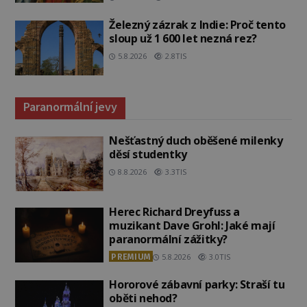
Železný zázrak z Indie: Proč tento
sloup už 1 600 let nezná rez?
5.8.2026
2.8TIS
Paranormální jevy
Nešťastný duch oběšené milenky
děsí studentky
8.8.2026
3.3TIS
Herec Richard Dreyfuss a
muzikant Dave Grohl: Jaké mají
paranormální zážitky?
PREMIUM
5.8.2026
3.0TIS
Hororové zábavní parky: Straší tu
oběti nehod?