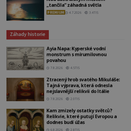
„tančila“ záhadná světla
PREMIUM
4.7.2026
3.4TIS
Záhady historie
Ayia Napa: Kyperské vodní
monstrum s mírumilovnou
povahou
7.8.2026
4.5TIS
Ztracený hrob svatého Mikuláše:
Tajná výprava, která odnesla
nejslavnější relikvii do Itálie
7.8.2026
2.0TIS
Kam zmizely ostatky světců?
Relikvie, které putují Evropou a
dodnes budí úžas
6.8.2026
2.8TIS