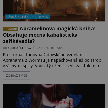
NÁBOŽENSTVÍ A OKULTISMUS
Abramelinova magická kniha:
PREMIUM
Obsahuje mocná kabalistická
zaříkávadla?
OD
ANDREA ŠULCOVÁ
22.7.2026
3.5TIS
Prostorná studovna židovského vzdělance
Abrahama z Wormsu je napěchovaná až po strop
vzácnými spisy. Vousatý učenec sedí za stolem a
před sebou má rozložený jeden z nejzáhadnějších
ZOBRAZIT VÍCE
magických textů. Jde o Abramelinův grimoár, který
sám sepsal. Skutečně do něj zaznamenal mocná
kouzla, jak si někteří myslí, nebo jde o pouhou
pověru? Už šest měsíců pobývá