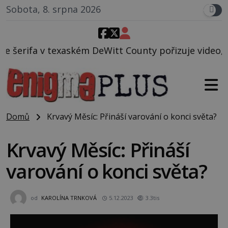
Sobota, 8. srpna 2026
m DeWitt County pořizuje video, na kterém před jeho
Domů
Krvavý Měsíc: Přináší varování o konci světa?
Krvavý Měsíc: Přináší
varování o konci světa?
od
KAROLÍNA TRNKOVÁ
5.12.2023
3.3tis