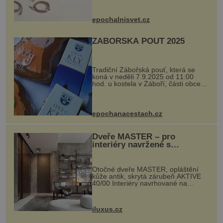
Ateliers Horizons. Elegantní gadget
si vyžádal dva roky vývoje a chlubí
se ručně šitou hovězí kůží a
epochalnisvet.cz
kovový...
ZÁBOŘSKÁ POUŤ 2025
Tradiční Zábořská pouť, která se
koná v neděli 7.9.2025 od 11:00
hod. u kostela v Záboří, části obce
Kly u Mělníka. V programu naleznete
komentovanou prohlídku kostela,
dobovou hudbu, řemesla, atrakce...
epochanacestach.cz
Dveře MASTER – pro
interiéry navržené s
rozumem i vášní!
Otočné dveře MASTER, opláštění
kůže antik, skrytá zárubeň AKTIVE
40/00 Interiéry navrhované na
zakázku často vyžadují atypické
rozměry nejen nábytku, ale i
otvorových prvků. Technické zázemí
iluxus.cz
dnes umož...