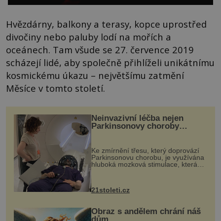
Hvězdárny, balkony a terasy, kopce uprostřed
divočiny nebo paluby lodí na mořích a
oceánech. Tam všude se 27. července 2019
scházejí lidé, aby společně přihlíželi unikátnímu
kosmickému úkazu – největšímu zatmění
Měsíce v tomto století.
Neinvazivní léčba nejen
Parkinsonovy choroby
pomocí ultrazvukové
„helmy“
Ke zmírnění třesu, který doprovází
Parkinsonovu chorobu, je využívána
hluboká mozková stimulace, která
však vyžaduje vysoce invazivní
zákrok. Ultrazvuk zase není vhodný
k dostatečně přesnému zacílení ...
21stoleti.cz
Obraz s andělem chrání náš
dům