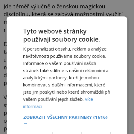
Jde téměř výlučně o ženskou magickou
disciplínu, která se zabývá možnostmi využití
měsíční energie k očišťujícím a léčivým
rituálům.
Tyto webové stránky
používají soubory cookie.
Dle české spisovatelky
Petry Neomillnerové
je
K personalizaci obsahu, reklam a analýze
taková energie temná a zemitá a má skutečně
návštěvnosti používáme soubory cookie.
určité transformační schopnosti. „Zatmění má
Informace o vašem používání našich
moc věci měnit, dát do pohybu děje, které
stránek také sdílíme s našimi reklamními a
dlouho vřou pod povrchem, než se naplno
analytickými partnery, kteří je mohou
projeví.
kombinovat s dalšími informacemi, které
jste jim poskytli nebo které shromáždili při
V meditacích při zatmění člověk snáz objeví
vašem používání jejich služeb.
Více
svou pravou tvář a je také snadněji schopen ji
informací
přijmout takovou, jaká je,“ vysvětluje s tím, že
ZOBRAZIT VŠECHNY PARTNERY
(1616)
očistné magické rituály je nejlepší provádět
→
před zatměním nebo bezprostředně po něm.