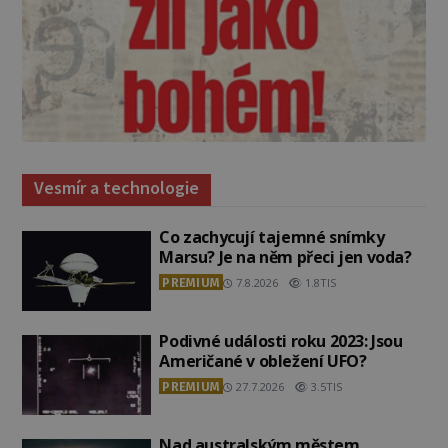
Vesmír a technologie
Co zachycují tajemné snímky
Marsu? Je na něm přeci jen voda?
PREMIUM
7.8.2026
1.8TIS
Podivné události roku 2023: Jsou
Američané v obležení UFO?
PREMIUM
27.7.2026
3.5TIS
Nad australským městem