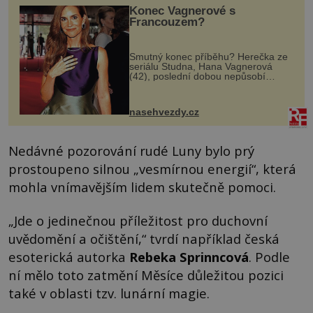
Konec Vagnerové s
Francouzem?
Smutný konec příběhu? Herečka ze
seriálu Studna, Hana Vagnerová
(42), poslední dobou nepůsobí
nejšťastněji. Ačkoli časy její anorexie
jsou už dávno pryč a opět se pyšnila
ženskými křivkami, najednou s...
nasehvezdy.cz
Nedávné pozorování rudé Luny bylo prý
prostoupeno silnou „vesmírnou energií“, která
mohla vnímavějším lidem skutečně pomoci.
„Jde o jedinečnou příležitost pro duchovní
uvědomění a očištění,“ tvrdí například česká
esoterická autorka
Rebeka Sprinncová
. Podle
ní mělo toto zatmění Měsíce důležitou pozici
také v oblasti tzv. lunární magie.