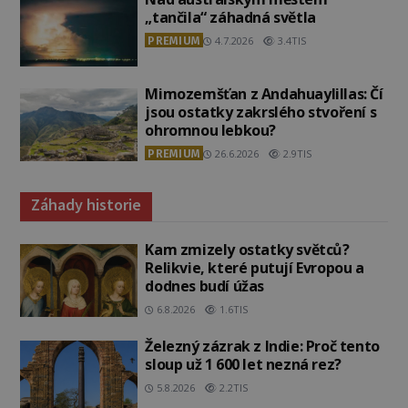
„tančila“ záhadná světla
PREMIUM
4.7.2026
3.4TIS
Mimozemšťan z Andahuaylillas: Čí
jsou ostatky zakrslého stvoření s
ohromnou lebkou?
PREMIUM
26.6.2026
2.9TIS
Záhady historie
Kam zmizely ostatky světců?
Relikvie, které putují Evropou a
dodnes budí úžas
6.8.2026
1.6TIS
Železný zázrak z Indie: Proč tento
sloup už 1 600 let nezná rez?
5.8.2026
2.2TIS