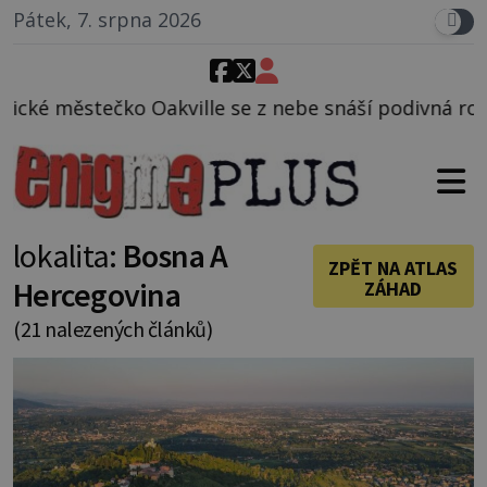
Pátek, 7. srpna 2026
 se z nebe snáší podivná rosolovitá látka neznáméh
lokalita:
Bosna A
ZPĚT NA ATLAS
Hercegovina
ZÁHAD
(21 nalezených článků)