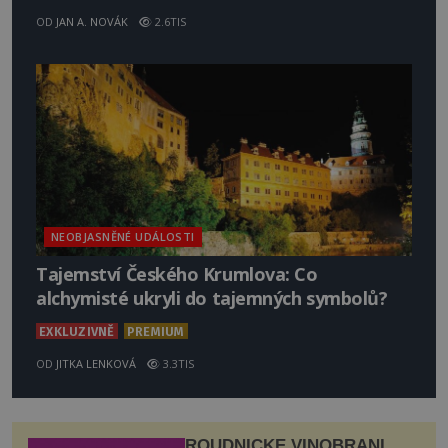
OD
JAN A. NOVÁK
2.6TIS
NEOBJASNĚNÉ UDÁLOSTI
Tajemství Českého Krumlova: Co
alchymisté ukryli do tajemných symbolů?
EXKLUZIVNĚ
PREMIUM
OD
JITKA LENKOVÁ
3.3TIS
ROUDNICKÉ VINOBRANÍ