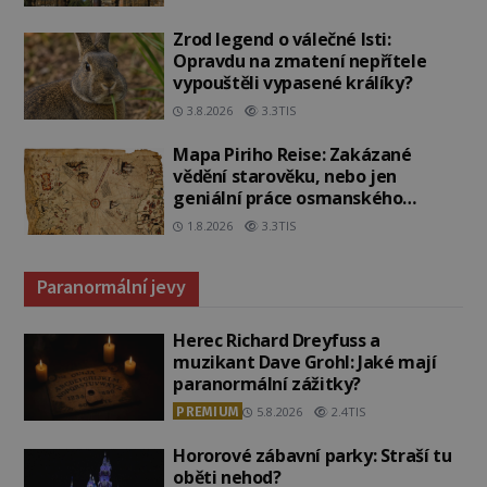
Zrod legend o válečné lsti:
Opravdu na zmatení nepřítele
vypouštěli vypasené králíky?
3.8.2026
3.3TIS
Mapa Piriho Reise: Zakázané
vědění starověku, nebo jen
geniální práce osmanského
admirála?
1.8.2026
3.3TIS
Paranormální jevy
Herec Richard Dreyfuss a
muzikant Dave Grohl: Jaké mají
paranormální zážitky?
PREMIUM
5.8.2026
2.4TIS
Hororové zábavní parky: Straší tu
oběti nehod?