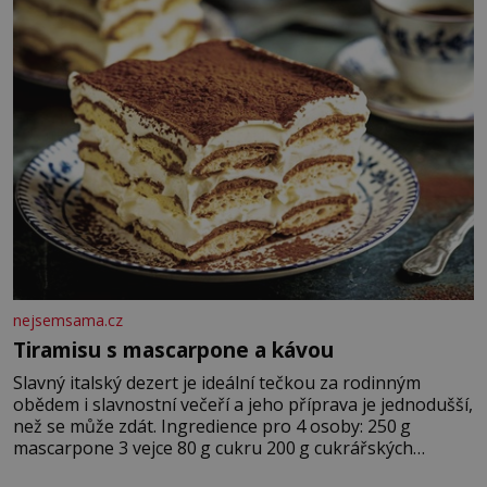
nejsemsama.cz
Tiramisu s mascarpone a kávou
Slavný italský dezert je ideální tečkou za rodinným
obědem i slavnostní večeří a jeho příprava je jednodušší,
než se může zdát. Ingredience pro 4 osoby: 250 g
mascarpone 3 vejce 80 g cukru 200 g cukrářských
piškotů 250 ml silné kávy 2 lžíce amaretta kakao na