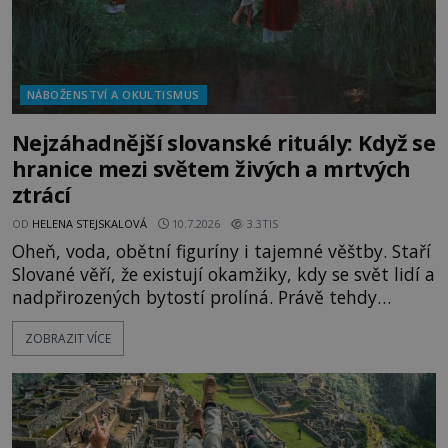
NÁBOŽENSTVÍ A OKULTISMUS
Nejzáhadnější slovanské rituály: Když se
hranice mezi světem živých a mrtvých
ztrácí
OD
HELENA STEJSKALOVÁ
10.7.2026
3.3TIS
Oheň, voda, obětní figuríny i tajemné věštby. Staří
Slované věří, že existují okamžiky, kdy se svět lidí a
nadpřirozených bytostí prolíná. Právě tehdy
vykonávají rituály, které mají přivolat úrodu,
ZOBRAZIT VÍCE
ochránit rodinu nebo navázat spojení s předky.
Jsou to jen dávné pověry, nebo v sobě tyto obřady
skutečně ukrývají sílu, kterou moderní člověk už
nedokáže pochopit? Krajinu zahaluje soumrak a
na návr