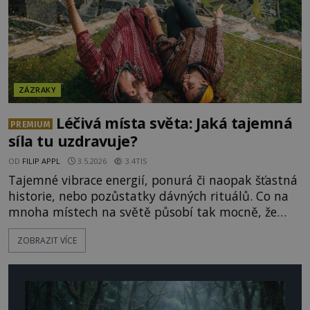
ZÁZRAKY
Léčivá místa světa: Jaká tajemná
PREMIUM
síla tu uzdravuje?
OD
FILIP APPL
3.5.2026
3.4TIS
Tajemné vibrace energií, ponurá či naopak šťastná
historie, nebo pozůstatky dávných rituálů. Co na
mnoha místech na světě působí tak mocně, že
dokáže uzdravit nejrůznější nemoci? A kam se za
ZOBRAZIT VÍCE
takovými silami vypravit?