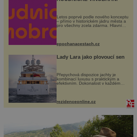
Letos poprvé podle nového konceptu
– přímo v historickém jádru města a
pro všechny zcela zdarma. Hlavní
program se odehraje na Karlově a
Husově náměstí. Návštěvníci se
mohou těšit na víno, burčák, pes...
epochanacestach.cz
Lady Lara jako plovoucí sen
Přepychová dispozice jachty je
kombinací luxusu s praktickým a
efektivním. Dokonalost v každém
detailu představuje značka Fendi
Casa, kterou byly vybaveny její
paluby. Monacký přístav nabízí
každoročn...
rezidenceonline.cz