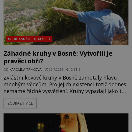
NEOBJASNĚNÉ UDÁLOSTI
Záhadné kruhy v Bosně: Vytvořili je
pravěcí obři?
OD
KAROLÍNA TRNKOVÁ
29.7.2025
2.8TIS
Zvláštní kovové kruhy v Bosně zamotaly hlavu
mnohým vědcům. Pro jejich existenci totiž dodnes
nemáme žádné vysvětlení. Kruhy vypadají jako ty,
které se používají k zakotvení lodí. Jenže ty
ZOBRAZIT VÍCE
bosenské se nacházejí vysoko v horách! A podle
některých jsou statisíce, možná miliony let staré.
Snad každá kultura má vlastní legendy o obrech,
kteří daný