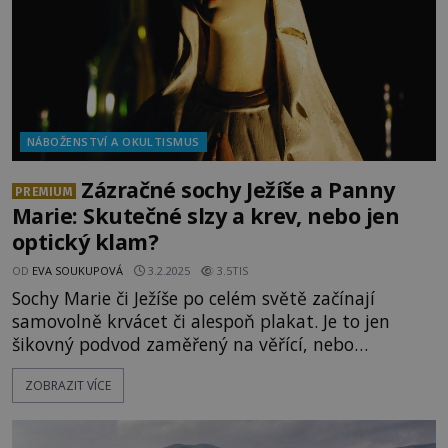
NÁBOŽENSTVÍ A OKULTISMUS
Zázračné sochy Ježíše a Panny
PREMIUM
Marie: Skutečné slzy a krev, nebo jen
optický klam?
OD
EVA SOUKUPOVÁ
3.2.2025
3.5TIS
Sochy Marie či Ježíše po celém světě začínají
samovolně krvácet či alespoň plakat. Je to jen
šikovný podvod zaměřený na věřící, nebo
opravdový zázrak? Je prokázáno, že v několika
ZOBRAZIT VÍCE
případech jde skutečně o lidské krevní tekutiny!
Odkud se ale berou? Jen máloco je spojováno
s údajnými zázraky tolik jako křesťanská víra. A