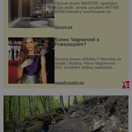
Otočné dveře MASTER, opláštění
kůže antik, skrytá zárubeň AKTIVE
40/00 Interiéry navrhované na
zakázku často vyžadují atypické
rozměry nejen nábytku, ale i
otvorových prvků. Technické zázemí
iluxus.cz
dnes umož...
Konec Vagnerové s
Francouzem?
Smutný konec příběhu? Herečka ze
seriálu Studna, Hana Vagnerová
(42), poslední dobou nepůsobí
nejšťastněji. Ačkoli časy její anorexie
jsou už dávno pryč a opět se pyšnila
ženskými křivkami, najednou s...
nasehvezdy.cz