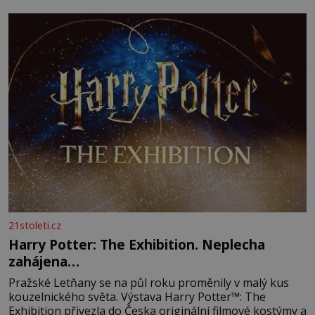
21stoleti.cz
Harry Potter: The Exhibition. Neplecha
zahájena…
Pražské Letňany se na půl roku proměnily v malý kus
kouzelnického světa. Výstava Harry Potter™: The
Exhibition přivezla do Česka originální filmové kostýmy a