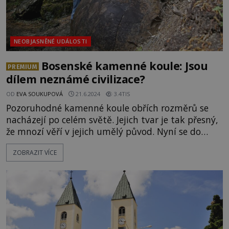
NEOBJASNĚNÉ UDÁLOSTI
Bosenské kamenné koule: Jsou
PREMIUM
dílem neznámé civilizace?
OD
EVA SOUKUPOVÁ
21.6.2024
3.4TIS
Pozoruhodné kamenné koule obřích rozměrů se
nacházejí po celém světě. Jejich tvar je tak přesný,
že mnozí věří v jejich umělý původ. Nyní se do
popředí dostávají kamenné koule z Bosny. Jejich
ZOBRAZIT VÍCE
nálezce věří, že je vytvořila dosud neznámá
vyspělá civilizace. Může být jeho hypotéza
pravdivá? Na pobřeží Jižního ostrova Novéh