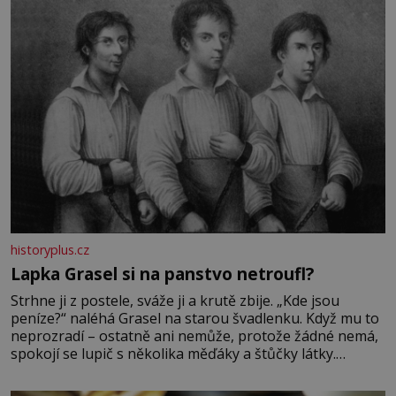
historyplus.cz
Lapka Grasel si na panstvo netroufl?
Strhne ji z postele, sváže ji a krutě zbije. „Kde jsou
peníze?“ naléhá Grasel na starou švadlenku. Když mu to
neprozradí – ostatně ani nemůže, protože žádné nemá,
spokojí se lupič s několika měďáky a štůčky látky.
Zraněná žena pár dní nato umírá. Je to muž nebývale
krutý. Jeho činy budí hrůzu ještě dlouho po jeho smrti