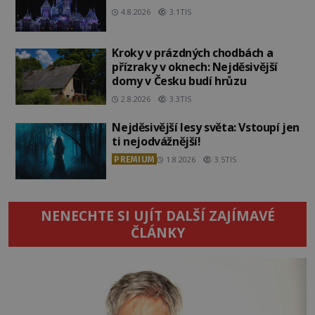
4.8.2026
3.1TIS
Kroky v prázdných chodbách a
přízraky v oknech: Nejděsivější
domy v Česku budí hrůzu
2.8.2026
3.3TIS
Nejděsivější lesy světa: Vstoupí jen
ti nejodvážnější!
PREMIUM
1.8.2026
3.5TIS
NENECHTE SI UJÍT DALŠÍ ZAJÍMAVÉ
ČLÁNKY