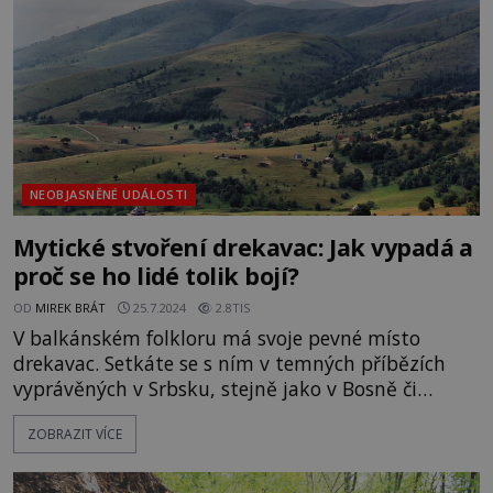
není to zřejmě náhoda, že vyobrazení dvou
nejdůležitějších postav
NEOBJASNĚNÉ UDÁLOSTI
Mytické stvoření drekavac: Jak vypadá a
proč se ho lidé tolik bojí?
OD
MIREK BRÁT
25.7.2024
2.8TIS
V balkánském folkloru má svoje pevné místo
drekavac. Setkáte se s ním v temných příbězích
vyprávěných v Srbsku, stejně jako v Bosně či
Kosovu. V některých oblastech je drekavac
ZOBRAZIT VÍCE
považován spíše za výchovného démona pro
strašení dětí, jinde se ho lidé stále velmi obávají.
Moderní popis drekavace upřednostňuje vzhled,