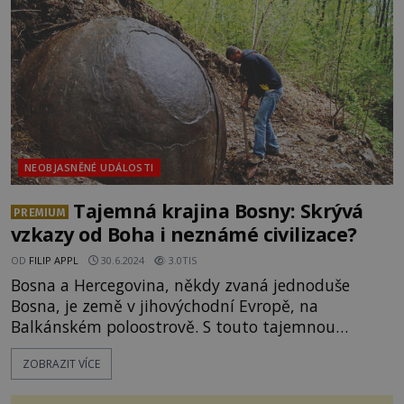
který se velmi podobá psovité šel
NEOBJASNĚNÉ UDÁLOSTI
Tajemná krajina Bosny: Skrývá
PREMIUM
vzkazy od Boha i neznámé civilizace?
OD
FILIP APPL
30.6.2024
3.0TIS
Bosna a Hercegovina, někdy zvaná jednoduše
Bosna, je země v jihovýchodní Evropě, na
Balkánském poloostrově. S touto tajemnou
krajinou je spjata celá řada záhad. Opravdu se zde
ZOBRAZIT VÍCE
opakovaně zjevuje Panna Marie? Nachází se tam
krvácející socha? A žili zde v dávné minulosti