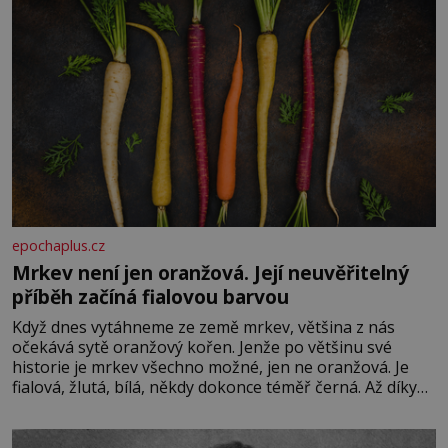
epochaplus.cz
Mrkev není jen oranžová. Její neuvěřitelný
příběh začíná fialovou barvou
Když dnes vytáhneme ze země mrkev, většina z nás
očekává sytě oranžový kořen. Jenže po většinu své
historie je mrkev všechno možné, jen ne oranžová. Je
fialová, žlutá, bílá, někdy dokonce téměř černá. Až díky
stovkám let pečlivého šlechtění se z ní stává zelenina,
bez které si českou zahradu ani nedokážeme představit.
Její příběh je