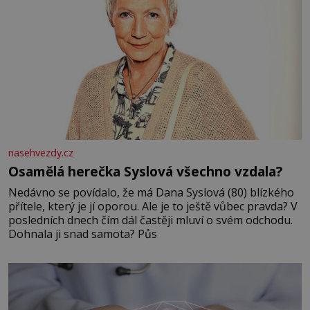
nasehvezdy.cz
Osamělá herečka Syslová všechno vzdala?
Nedávno se povídalo, že má Dana Syslová (80) blízkého
přítele, který je jí oporou. Ale je to ještě vůbec pravda? V
posledních dnech čím dál častěji mluví o svém odchodu.
Dohnala ji snad samota? Půs