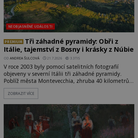
NEOBJASNĚNÉ UDÁLOSTI
Tři záhadné pyramidy: Obři z
PREMIUM
Itálie, tajemství z Bosny i krásky z Núbie
OD
ANDREA ŠULCOVÁ
21.7.2026
3.3TIS
V roce 2003 byly pomocí satelitních fotografií
objeveny v severní Itálii tři záhadné pyramidy.
Poblíž města Montevecchia, zhruba 40 kilometrů
severovýchodně od Milána, stojí kopie komplexu
ZOBRAZIT VÍCE
slavných egyptských pyramid v Gíze. Jejich téměř
pravidelný tvar, podobná orientace i uspořádání
okamžitě vzbudily pozornost archeologů i
záhadologů. Jsou tyto stavby