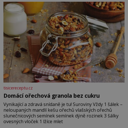
posypání Postup: Oddělte žloutky od bílků. Žloutky
vyšlehejte s cukrem do světlé pěny a postupně do nich
vmíchejte mascarpone, aby vznikl hladký
tisicereceptu.cz
Domácí ořechová granola bez cukru
Vynikající a zdravá snídaně je tu! Suroviny Vždy 1 šálek –
neloupaných mandlí kešu ořechů vlašských ořechů
slunečnicových semínek semínek dýně rozinek 3 šálky
ovesných vloček 1 lžíce mlet