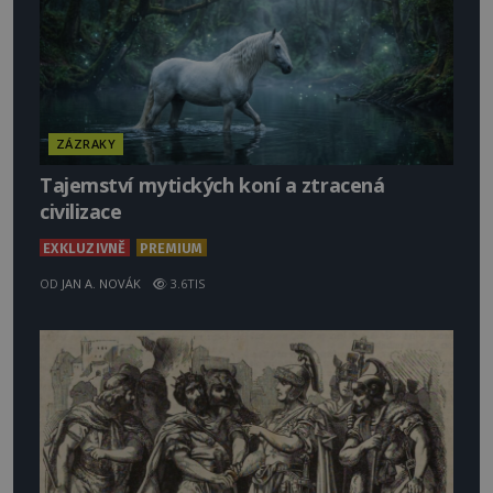
ZÁZRAKY
Tajemství mytických koní a ztracená
civilizace
EXKLUZIVNĚ
PREMIUM
OD
JAN A. NOVÁK
3.6TIS