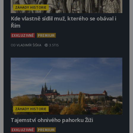
ZÁHADY HISTORIE
Kde vlastně sídlil muž, kterého se obával i
Řím
EXKLUZIVNĚ
PREMIUM
OD
VLADIMÍR ŠIŠKA
3.5TIS
ZÁHADY HISTORIE
Tajemství ohnivého pahorku Žiži
EXKLUZIVNĚ
PREMIUM