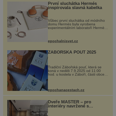
příslušníci neznámé a nesmírně vyspělé civilizace?
První sluchátka Hermés
Bosna je známá především svým mimořád
inspirovala slavná kabelka
Vůbec první sluchátka od módního
domu Hermès byla vyrobena
experimentálním laboratoří Hermès
Ateliers Horizons. Elegantní gadget
si vyžádal dva roky vývoje a chlubí
se ručně šitou hovězí kůží a
epochalnisvet.cz
kovový...
ZÁBOŘSKÁ POUŤ 2025
Tradiční Zábořská pouť, která se
koná v neděli 7.9.2025 od 11:00
hod. u kostela v Záboří, části obce
Kly u Mělníka. V programu naleznete
komentovanou prohlídku kostela,
dobovou hudbu, řemesla, atrakce...
epochanacestach.cz
Dveře MASTER – pro
interiéry navržené s
rozumem i vášní!