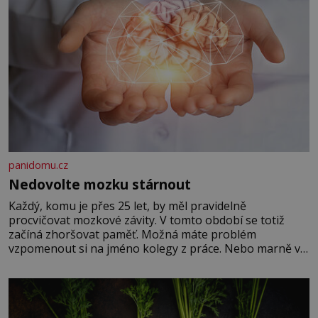
panidomu.cz
Nedovolte mozku stárnout
Každý, komu je přes 25 let, by měl pravidelně
procvičovat mozkové závity. V tomto období se totiž
začíná zhoršovat paměť. Možná máte problém
vzpomenout si na jméno kolegy z práce. Nebo marně v
paměti lovíte název knížky, kterou jste nedávno přečetli.
Je to opravdu tak, s věkem jako kdyby se paměť
rozhodla stávkovat. Cvičte