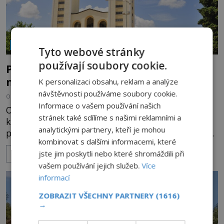
NÁBOŽENSTVÍ A OKULTISMUS
Tyto webové stránky
používají soubory cookie.
Posvátné městečko Medžugorie: Bdí
nad ním moc Boží?
K personalizaci obsahu, reklam a analýze
návštěvnosti používáme soubory cookie.
OD
KAROLÍNA TRNKOVÁ
12.2.2024
3.2TIS
Informace o vašem používání našich
O městečku Medžugorie s více jak 4000 obyvateli,
stránek také sdílíme s našimi reklamními a
které se nachází v Bosně a Hercegovině, se svět
analytickými partnery, kteří je mohou
poprvé dozví v roce 1981. Tehdy se zde má zjevit
kombinovat s dalšími informacemi, které
Panna Marie. Od té doby město navštíví desítky
jste jim poskytli nebo které shromáždili při
ZOBRAZIT VÍCE
milionů poutníků. A zázraky zde přibývají. Jako by
vašem používání jejich služeb.
Více
si toto město oblíbil samotný Bůh! K jakým
informací
tajemným jevům zde za tu dobu došlo? Když 24.
června 1981 vyst
ZOBRAZIT VŠECHNY PARTNERY
(1616)
→