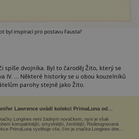
ot byl inspirací pro postavu Fausta?
 spíše dvojníka. Byl to čaroděj Žito, který se
va IV. … Některé historky se u obou kouzelníků
telům parohy stejně jako Žito.
nnifer Lawrence uvádí kolekci PrimaLuna od
ngines
načky Longines není žádným nováčkem, nyní je však
hem kompaktnější, smyslnější, ženštější. Redesignovaná
ekce PrimaLuna vystihuje vše, čím je značka Longines dnes
ím byla i před sto dvacet...