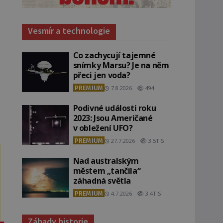
Vesmír a technologie
Co zachycují tajemné
snímky Marsu? Je na něm
přeci jen voda?
PREMIUM
7.8.2026
494
Podivné události roku
2023: Jsou Američané
v obležení UFO?
PREMIUM
27.7.2026
3.5TIS
Nad australským
městem „tančila“
záhadná světla
PREMIUM
4.7.2026
3.4TIS
Záhady historie