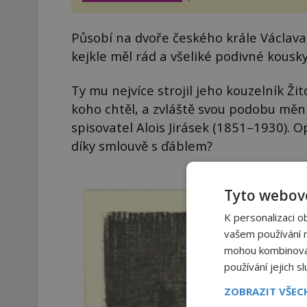
těšit na víno, burčák, pes...
Působí na dvoře českého krále Václava 
kejkle měl rád a všeliké podivné kousky
Ty mu nejvíce strojil jeho kouzelník Ži
koho chtěl, a zvláště svou podobu měnit
spisovatel Alois Jirásek (1851–1930). 
díky smlouvě s ďáblem?
Tyto webové
K personalizaci o
vašem používání na
mohou kombinovat 
používání jejich s
ZOBRAZIT VŠE