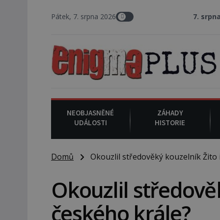
Pátek, 7. srpna 2026
7. srpna 1994
: Na amer
NEOBJASNĚNÉ
ZÁHADY
UDÁLOSTI
HISTORIE
Domů
Okouzlil středověký kouzelník Žito 
Okouzlil středověk
českého krále?