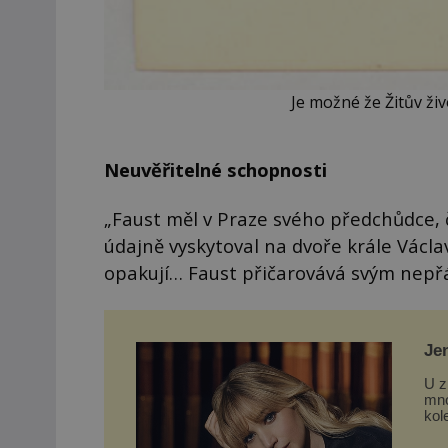
Je možné že Žitův živ
Neuvěřitelné schopnosti
„Faust měl v Praze svého předchůdce, či
údajně vyskytoval na dvoře krále Václa
opakují… Faust přičarovává svým nepřá
Je
Lo
U z
mno
kol
a č