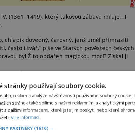
sporu m...
IV. (1361–1419), který takovou zábavu miluje. „I
.
to, chlapík dovedný, čarovný, jenž uměl přimraziti,
i, často i tvář,“ píše ve Starých pověstech českých
Opravdu byl Žito obdařen magickou mocí? Získal ji
 stránky používají soubory cookie.
bsahu, reklam a analýze návštěvnosti používáme soubory cookie. 
šich stránek také sdílíme s našimi reklamními a analytickými partn
s dalšími informacemi, které jste jim poskytli nebo které shromá
lužeb.
Více informací
CHNY PARTNERY
(1616) →