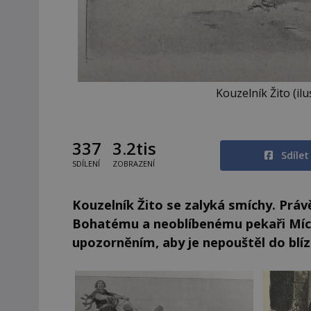
Kouzelník Žito (il
337
3.2tis
Sdíle
SDÍLENÍ
ZOBRAZENÍ
Kouzelník Žito se zalyká smíchy. Práv
Bohatému a neoblíbenému pekaři Mích
upozorněním, aby je nepouštěl do blí