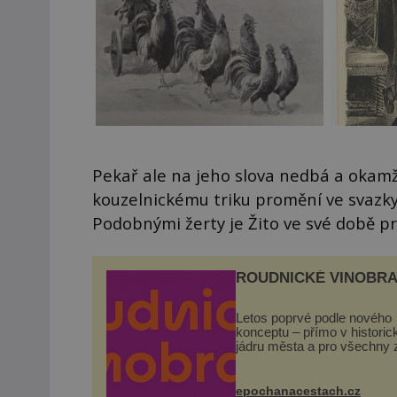
Pekař ale na jeho slova nedbá a okamž
kouzelnickému triku promění ve svazky
Podobnými žerty je Žito ve své době pr
ROUDNICKÉ VINOBRA
Letos poprvé podle nového
konceptu – přímo v histori
jádru města a pro všechny 
zdarma. Hlavní program se
odehraje na Karlově a Hus
náměstí. Návštěvníci se m
epochanacestach.cz