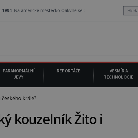
ické městečko Oakville se z nebe snáší podivná rosolovitá látka 
PARANORMÁLNÍ
REPORTÁŽE
VESMÍR A
JEVY
TECHNOLOGIE
i českého krále?
ý kouzelník Žito i