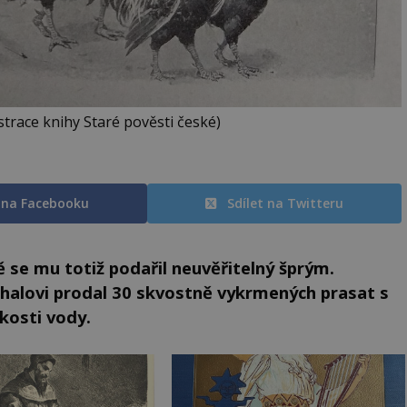
ustrace knihy Staré pověsti české)
t na Facebooku
Sdílet na Twitteru
ě se mu totiž podařil neuvěřitelný šprým.
alovi prodal 30 skvostně vykrmených prasat s
zkosti vody.