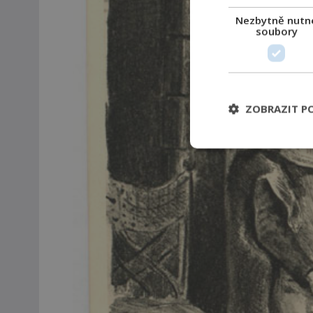
Nezbytně nutn
soubory
ZOBRAZIT P