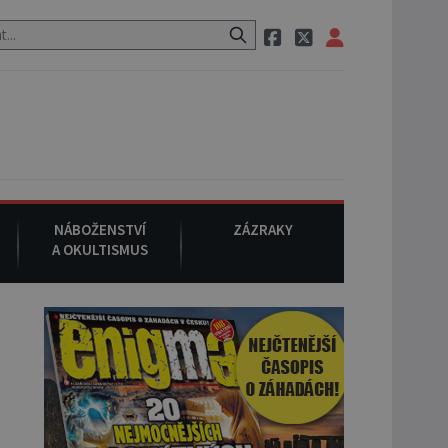
neznámého původu.
7. srpna 1994
: Na americké městečko Oakville
NÁBOŽENSTVÍ
ZÁZRAKY
A OKULTISMUS