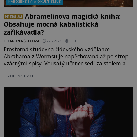
NÁBOŽENSTVÍ A OKULTISMUS
Abramelinova magická kniha:
PREMIUM
Obsahuje mocná kabalistická
zaříkávadla?
OD
ANDREA ŠULCOVÁ
22.7.2026
3.5TIS
Prostorná studovna židovského vzdělance
Abrahama z Wormsu je napěchovaná až po strop
vzácnými spisy. Vousatý učenec sedí za stolem a
před sebou má rozložený jeden z nejzáhadnějších
ZOBRAZIT VÍCE
magických textů. Jde o Abramelinův grimoár, který
sám sepsal. Skutečně do něj zaznamenal mocná
kouzla, jak si někteří myslí, nebo jde o pouhou
pověru? Už šest měsíců pobývá