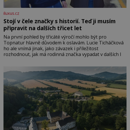
iluxus.cz
Stojí v čele značky s historií. Teď ji musím
připravit na dalších třicet let
Na první pohled by třicáté výročí mohlo být pro
Topnatur hlavně důvodem k oslavám. Lucie Ticháčková
ho ale vnímá jinak, jako závazek i příležitost
rozhodnout, jak má rodinná značka vypadat v dalších l