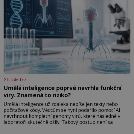
letech výzkumu
21stoleti.cz
Umělá inteligence poprvé navrhla funkční
viry. Znamená to riziko?
Umělá inteligence už zdaleka nepíše jen texty nebo
počítačové kódy. Vědcům se nyní podařilo pomocí AI
navrhnout kompletní genomy virů, které následně v
laboratoři skutečně ožily. Takový postup není sa