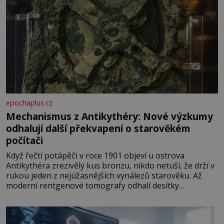
epochaplus.cz
Mechanismus z Antikythéry: Nové výzkumy
odhalují další překvapení o starověkém
počítači
Když řečtí potápěči v roce 1901 objeví u ostrova
Antikythéra zrezivělý kus bronzu, nikdo netuší, že drží v
rukou jeden z nejúžasnějších vynálezů starověku. Až
moderní rentgenové tomografy odhalí desítky
ozubených kol ukrytých uvnitř. Mechanismus z
Antikythéry je dnes považován za nejstarší známý
analogový počítač na světě. Přesto ani po více než sto