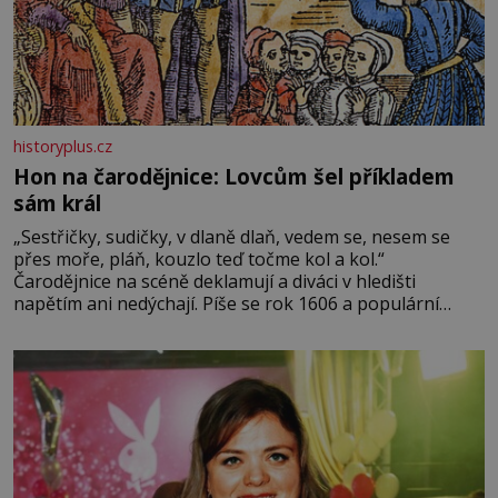
historyplus.cz
Hon na čarodějnice: Lovcům šel příkladem
sám král
„Sestřičky, sudičky, v dlaně dlaň, vedem se, nesem se
přes moře, pláň, kouzlo teď točme kol a kol.“
Čarodějnice na scéně deklamují a diváci v hledišti
napětím ani nedýchají. Píše se rok 1606 a populární
anglický dramatik William Shakespeare uvádí svou
Tragédii o Macbethovi. Napsal ji pro krále Jakuba I., jenž
v roce 1603 vystřídal