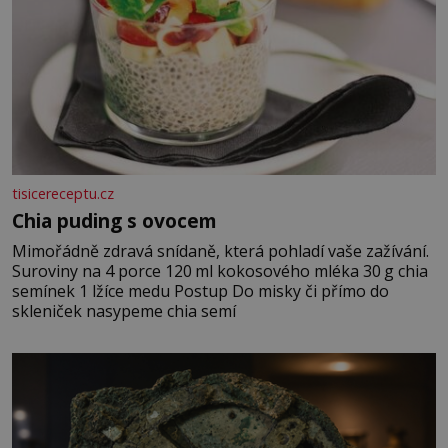
tisicereceptu.cz
Chia puding s ovocem
Mimořádně zdravá snídaně, která pohladí vaše zažívání.
Suroviny na 4 porce 120 ml kokosového mléka 30 g chia
semínek 1 lžíce medu Postup Do misky či přímo do
skleniček nasypeme chia semí