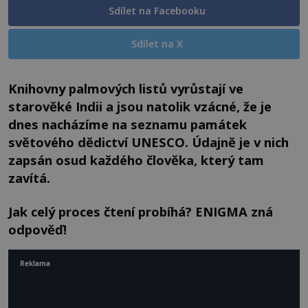
Sdílet na Facebooku
Sdílet na X
Knihovny palmových listů vyrůstají ve
starověké Indii a jsou natolik vzácné, že je
dnes nacházíme na seznamu památek
světového dědictví UNESCO. Údajně je v nich
zapsán osud každého člověka, který tam
zavítá.
Jak celý proces čtení probíhá? ENIGMA zná
odpověď!
Reklama