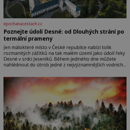
epochanacestach.cz
Poznejte údolí Desné: od Dlouhých strání po
termální prameny
Jen málokteré místo v České republice nabízí tolik
rozmanitých zážitků na tak malém území jako údolí řeky
Desné v srdci Jeseníků. Během jediného dne můžete
nahlédnout do útrob jedné z nejvýznamnějších vodních
elektráren v Evropě, vydat se na horské hřebeny, projet
se na koloběžce a den zakončit poznáváním památek ve
Velkých Losinách nebo v termálním