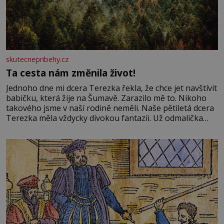
skutecnepribehy.cz
Ta cesta nám změnila život!
Jednoho dne mi dcera Terezka řekla, že chce jet navštívit
babičku, která žije na Šumavě. Zarazilo mě to. Nikoho
takového jsme v naší rodině neměli. Naše pětiletá dcera
Terezka měla vždycky divokou fantazii. Už odmalička
milovala svět pohádek. Každou chvilku mi říkala, že se jí
zdálo o jednorožcích, krásných princeznách, statečných
rytířích a létajících dracích.