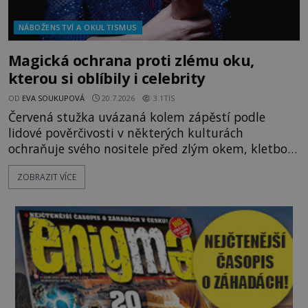
NÁBOŽENSTVÍ A OKULTISMUS
Magická ochrana proti zlému oku,
kterou si oblíbily i celebrity
OD
EVA SOUKUPOVÁ
20.7.2026
3.1TIS
Červená stužka uvázaná kolem zápěstí podle
lidové pověrčivosti v některých kulturách
ochraňuje svého nositele před zlým okem, kletbou,
která může přivodit neštěstí či nemoc. S tímto
ZOBRAZIT VÍCE
nenápadným symbolem magické ochrany lze
občas spatřit i různé celebrity včetně Madonny
nebo Leonarda DiCapria. Na Blízkém východě a v
židovských komunitách po celém světě, je