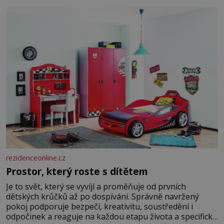
Je to opravdu tak, s věkem jako kdyby se paměť
rozhodla stávkovat. Cvičte
rezidenceonline.cz
Prostor, který roste s dítětem
Je to svět, který se vyvíjí a proměňuje od prvních
dětských krůčků až po dospívání. Správně navržený
pokoj podporuje bezpečí, kreativitu, soustředění i
odpočinek a reaguje na každou etapu života a specifické