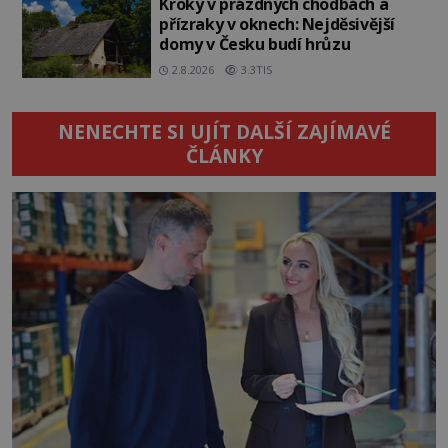
Kroky v prázdných chodbách a
přízraky v oknech: Nejděsivější
domy v Česku budí hrůzu
2.8.2026
3.3TIS
NENECHTE SI UJÍT DALŠÍ ZAJÍMAVÉ
ČLÁNKY