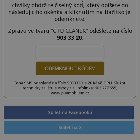
chvilky obdržíte číselný kód, který opíšete do
následujícího okénka a kliknutím na tlačítko jej
odemknete.
Zprávu ve tvaru "CTU CLANEK" odešlete na číslo
903 33 20
.
ODEMKNOUT KÓDEM
Cena SMS odeslané na číslo 9033320 je 20 Kč vč. DPH. Službu
technicky zajišťuje Airtoy a.s. Infolinka: 602 777 555,
www.platmobilem.cz
Sdílet na Facebooku
Sdílet na X