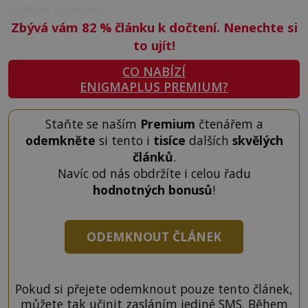
velkým písmem.
Zbývá vám 82
%
článku k dočtení. Nenechte si
to ujít!
CO NABÍZÍ
ENIGMAPLUS PREMIUM?
Staňte se naším
Premium
čtenářem a
odemkněte
si tento i
tisíce
dalších
skvělých
článků
.
Navíc od nás obdržíte i celou řadu
hodnotných bonusů
!
ODEMKNOUT ČLÁNEK
Pokud si přejete odemknout pouze tento článek,
můžete tak učinit zasláním jediné SMS. Během