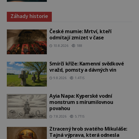
Záhady historie
České mumie: Mrtví, kteří
odmítají zmizet v čase
10.8.2026
188
Smírčí kříže: Kamenní svědkové
vražd, pomsty a dávných vin
9.8.2026
1.4TIS
Ayia Napa: Kyperské vodní
monstrum s mírumilovnou
povahou
7.8.2026
5.7TIS
Ztracený hrob svatého Mikuláše:
Tajná výprava, která odnesla