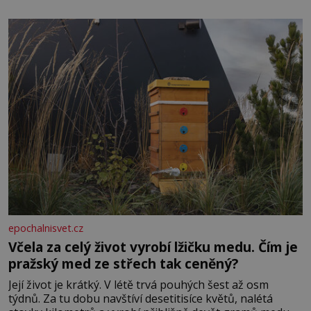
potřeby dítěte. Pro nejmenší je klíčová jednoduchost,
měkkost a bezpečí, proto by pokoj miminka měl působit
především klidně a útulně. Předškolní věk je
epochalnisvet.cz
Včela za celý život vyrobí lžičku medu. Čím je
pražský med ze střech tak ceněný?
Její život je krátký. V létě trvá pouhých šest až osm
týdnů. Za tu dobu navštíví desetitisíce květů, nalétá