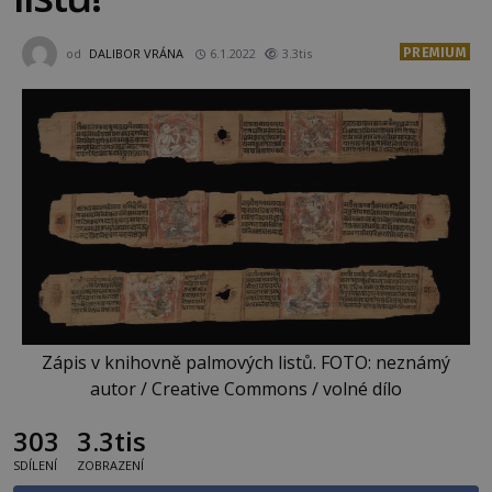
PREMIUM
od
DALIBOR VRÁNA
6.1.2022
3.3tis
Zápis v knihovně palmových listů. FOTO: neznámý
autor / Creative Commons / volné dílo
303
3.3tis
SDÍLENÍ
ZOBRAZENÍ