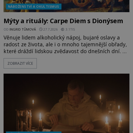
NÁBOŽENSTVÍ A OKULTISMUS
Mýty a rituály: Carpe Diem s Dionýsem
OD
INGRID TŮMOVÁ
27.7.2026
3.1TIS
Věnuje lidem alkoholický nápoj, bujaré oslavy a
radost ze života, ale i o mnoho tajemnější obřady,
které dráždí lidskou zvědavost do dnešních dní. Co
doopravdy představuje bůh, jemuž Římané říkají
ZOBRAZIT VÍCE
Bakchus? Mytologický příběh řeckého boha
Dionýsa není zrovna idylická pohádka. Bůh Zeus jej
zplodí se svou milenkou Semelou, což Diova žena
Héra nemůže nechat b