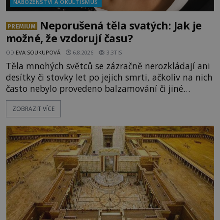
NÁBOŽENSTVÍ A OKULTISMUS
Neporušená těla svatých: Jak je
PREMIUM
možné, že vzdorují času?
OD
EVA SOUKUPOVÁ
6.8.2026
3.3TIS
Těla mnohých světců se zázračně nerozkládají ani
desítky či stovky let po jejich smrti, ačkoliv na nich
často nebylo provedeno balzamování či jiné
pokusy o konzervaci. Neporušené ostatky bývají
ZOBRAZIT VÍCE
považovány za důkaz svatosti zemřelých. Jaké
tajemné síly těla významných náboženských
osobností ochraňují? Na hřbitově u kláštera
Milosrdných