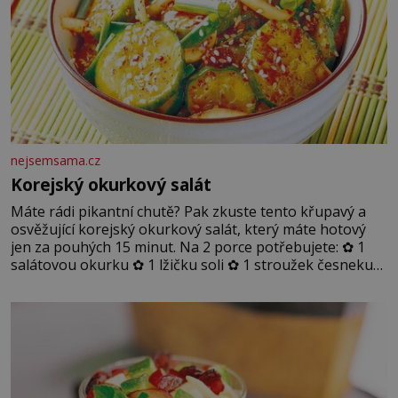
nejsemsama.cz
Korejský okurkový salát
Máte rádi pikantní chutě? Pak zkuste tento křupavý a
osvěžující korejský okurkový salát, který máte hotový
jen za pouhých 15 minut. Na 2 porce potřebujete: ✿ 1
salátovou okurku ✿ 1 lžičku soli ✿ 1 stroužek česneku
✿ 1 lžíci sójové omáčky ✿ 1 lžíci rýžového octa ✿ 1 lžičku
sezamového oleje ✿ 1 lžičku chilli ✿ 1 lžičku cukru ✿ 1
jarní cibulku ✿ 1 lžíci sezamových semínek