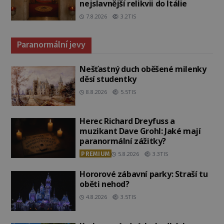
nejslavnější relikvii do Itálie
7.8.2026
3.2TIS
Paranormální jevy
Nešťastný duch oběšené milenky
děsí studentky
8.8.2026
5.5TIS
Herec Richard Dreyfuss a
muzikant Dave Grohl: Jaké mají
paranormální zážitky?
PREMIUM
5.8.2026
3.3TIS
Hororové zábavní parky: Straší tu
oběti nehod?
4.8.2026
3.5TIS