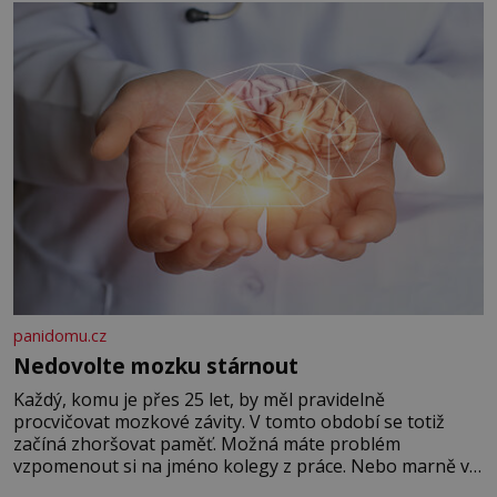
panidomu.cz
Nedovolte mozku stárnout
Každý, komu je přes 25 let, by měl pravidelně
procvičovat mozkové závity. V tomto období se totiž
začíná zhoršovat paměť. Možná máte problém
vzpomenout si na jméno kolegy z práce. Nebo marně v
paměti lovíte název knížky, kterou jste nedávno přečetli.