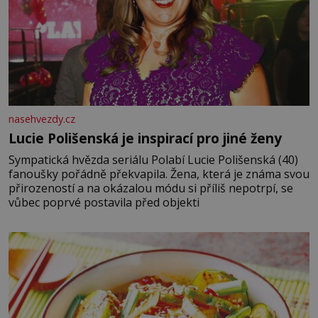
nasehvezdy.cz
Lucie Polišenská je inspirací pro jiné ženy
Sympatická hvězda seriálu Polabí Lucie Polišenská (40)
fanoušky pořádně překvapila. Žena, která je známa svou
přirozeností a na okázalou módu si příliš nepotrpí, se
vůbec poprvé postavila před objekti