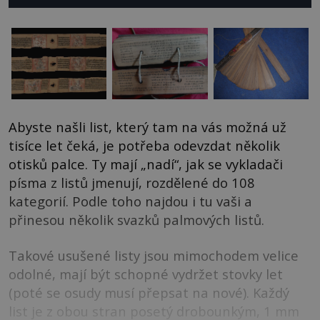
Abyste našli list, který tam na vás možná už
tisíce let čeká, je potřeba odevzdat několik
otisků palce. Ty mají „nadí“, jak se vykladači
písma z listů jmenují, rozdělené do 108
kategorií. Podle toho najdou i tu vaši a
přinesou několik svazků palmových listů.
Takové usušené listy jsou mimochodem velice
odolné, mají být schopné vydržet stovky let
(poté se osudy musí přepsat na nové). Každý
list je z obou stran posetý drobounkým, 1 mm