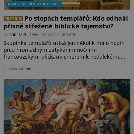
NÁBOŽENSTVÍ A OKULTISMUS
Po stopách templářů: Kdo odhalil
PREMIUM
přísně střežené biblické tajemství?
OD
ANDREA ŠULCOVÁ
2.8.2026
3.6TIS
Skupinka templářů utíká jen několik málo hodin
před hromadným zatýkáním nočními
francouzskými uličkami směrem k nedalekému
přístavu. Jeden z nich má přes ramena ranec s
ZOBRAZIT VÍCE
tajemným obsahem. Kapitán lodi už na ně čeká.
„Dejte to do podpalubí a připravte se. Za chvíli
vyplouváme,“ sdělí jim. „Kam máme namířeno,
kapitáne?“ zeptá se ho jeden z templářů. „Do Sk