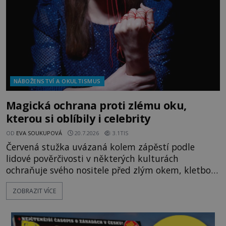
NÁBOŽENSTVÍ A OKULTISMUS
Magická ochrana proti zlému oku,
kterou si oblíbily i celebrity
OD
EVA SOUKUPOVÁ
20.7.2026
3.1TIS
Červená stužka uvázaná kolem zápěstí podle
lidové pověrčivosti v některých kulturách
ochraňuje svého nositele před zlým okem, kletbou,
která může přivodit neštěstí či nemoc. S tímto
ZOBRAZIT VÍCE
nenápadným symbolem magické ochrany lze
občas spatřit i různé celebrity včetně Madonny
nebo Leonarda DiCapria. Na Blízkém východě a v