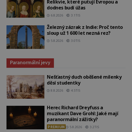
Relikvie, které putují Evropou a
dodnes budí úžas
6.8.2026
3.1TIS
Železný zázrak z Indie: Proč tento
sloup už 1 600 let nezná rez?
5.8.2026
3.0TIS
Paranormální jevy
Nešťastný duch oběšené milenky
děsí studentky
8.8.2026
4.5TIS
Herec Richard Dreyfuss a
muzikant Dave Grohl: Jaké mají
paranormální zážitky?
PREMIUM
5.8.2026
3.2TIS