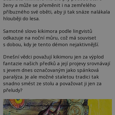
ženy a může se přeměnit i na zemřelého
příbuzného své oběti, aby ji tak snáze nalákala
hlouběji do lesa.
Samotné slovo kikimora podle lingvistů
odkazuje na noční můru, což má souviset
s dobou, kdy je tento démon nejaktivnější.
Dnešní vědci považují kikimoru jen za výplod
fantazie našich předků a její projevy srovnávají
s jevem dnes označovaným jako spánková
paralýza. Je ale možné staletou tradici tak
snadno smést ze stolu a považovat ji jen za
přeludy?