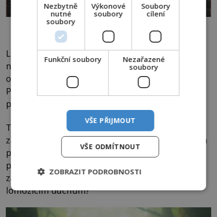
Nezbytně
Výkonové
Soubory
nutné
soubory
cílení
soubory
Pokud se v domě usídlila Kikimora, bylo velmi těžké dostat jí pryč.
Lidé například měli noční můry o tom, že jim
Funkční soubory
Nezařazené
někdo sedí na hrudníku a škrtí je. Kikimora
soubory
o sobě prý dávala vědět i rozbíjením věcí.
Předměty měly samy létat vzduchem nebo
padat z polic na zem.
VŠE PŘIJMOUT
Tento projev působení démona zaujal
záhadology, kteří v něm vidí paralely s řáděním
VŠE ODMÍTNOUT
poltergeistů v dnešní době. Popisovali naši
předci už před mnoha stovkami let stejné
ZOBRAZIT PODROBNOSTI
záhadné události, které dnes připisujeme
lomozícím duchům?