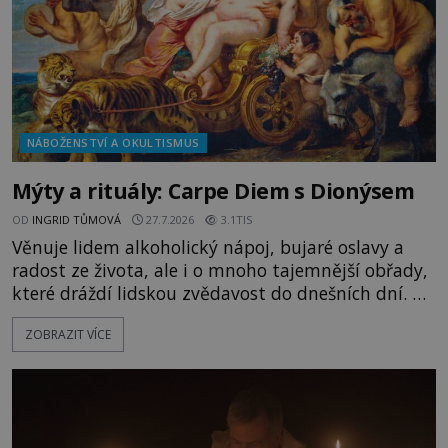
NÁBOŽENSTVÍ A OKULTISMUS
Mýty a rituály: Carpe Diem s Dionýsem
OD
INGRID TŮMOVÁ
27.7.2026
3.1TIS
Věnuje lidem alkoholický nápoj, bujaré oslavy a
radost ze života, ale i o mnoho tajemnější obřady,
které dráždí lidskou zvědavost do dnešních dní. Co
doopravdy představuje bůh, jemuž Římané říkají
ZOBRAZIT VÍCE
Bakchus? Mytologický příběh řeckého boha
Dionýsa není zrovna idylická pohádka. Bůh Zeus jej
zplodí se svou milenkou Semelou, což Diova žena
Héra nemůže nechat b