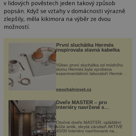
v lidových pověstech jeden takový způsob
popsán. Když se vztahy v domácnosti výrazně
zlepšily, měla kikimora na výběr ze dvou
možností.
První sluchátka Hermés
inspirovala slavná kabelka
Vůbec první sluchátka od módního
domu Hermès byla vyrobena
experimentálním laboratoří Hermès
Ateliers Horizons. Elegantní gadget
si vyžádal dva roky vývoje a chlubí
se ručně šitou hovězí kůží a
epochalnisvet.cz
kovový...
Dveře MASTER – pro
interiéry navržené s
rozumem i vášní!
Otočné dveře MASTER, opláštění
kůže antik, skrytá zárubeň AKTIVE
40/00 Interiéry navrhované na
zakázku často vyžadují atypické