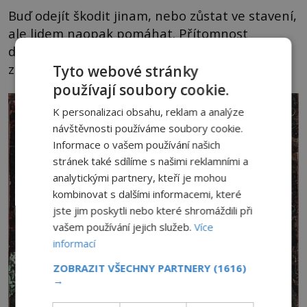
Buď odejít škodit jinam, nebo zůstat ve stavení,
ale lidem naopak pomáhat. Přítomnost
démona v domě se měla projevovat různými
způsoby.
Tyto webové stránky
používají soubory cookie.
K personalizaci obsahu, reklam a analýze
návštěvnosti používáme soubory cookie.
Informace o vašem používání našich
stránek také sdílíme s našimi reklamními a
analytickými partnery, kteří je mohou
kombinovat s dalšími informacemi, které
jste jim poskytli nebo které shromáždili při
vašem používání jejich služeb.
Více
informací
ZOBRAZIT VŠECHNY PARTNERY
(1616)
→