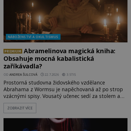
NÁBOŽENSTVÍ A OKULTISMUS
Abramelinova magická kniha:
PREMIUM
Obsahuje mocná kabalistická
zaříkávadla?
OD
ANDREA ŠULCOVÁ
22.7.2026
3.5TIS
Prostorná studovna židovského vzdělance
Abrahama z Wormsu je napěchovaná až po strop
vzácnými spisy. Vousatý učenec sedí za stolem a
před sebou má rozložený jeden z nejzáhadnějších
ZOBRAZIT VÍCE
magických textů. Jde o Abramelinův grimoár, který
sám sepsal. Skutečně do něj zaznamenal mocná
kouzla, jak si někteří myslí, nebo jde o pouhou
pověru? Už šest měsíců pobývá