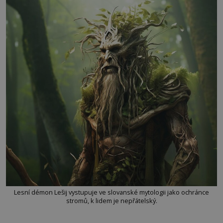
Lesní démon Lešij vystupuje ve slovanské mytologii jako ochránce
stromů, k lidem je nepřátelský.