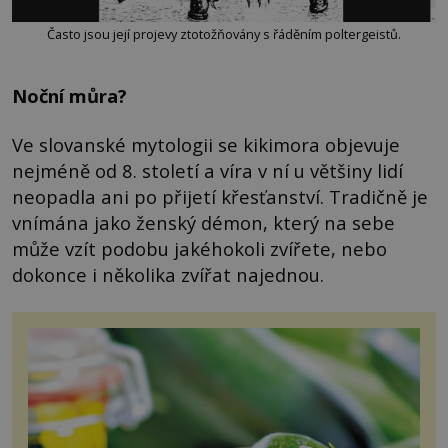
Často jsou její projevy ztotožňovány s řáděním poltergeistů.
Noční můra?
Ve slovanské mytologii se kikimora objevuje
nejméně od 8. století a víra v ní u většiny lidí
neopadla ani po přijetí křesťanství. Tradičně je
vnímána jako ženský démon, který na sebe
může vzít podobu jakéhokoli zvířete, nebo
dokonce i několika zvířat najednou.