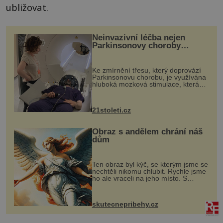
ubližovat.
Neinvazivní léčba nejen
Parkinsonovy choroby
pomocí ultrazvukové
„helmy“
Ke zmírnění třesu, který doprovází
Parkinsonovu chorobu, je využívána
hluboká mozková stimulace, která
však vyžaduje vysoce invazivní
zákrok. Ultrazvuk zase není vhodný
k dostatečně přesnému zacílení ...
21stoleti.cz
Obraz s andělem chrání náš
dům
Ten obraz byl kýč, se kterým jsme se
nechtěli nikomu chlubit. Rychle jsme
ho ale vraceli na jeho místo. S
manželem Vaškem jsme si pořídili
chaloupku, takový domek na severu
Čech, kde jsme si naplánova...
skutecnepribehy.cz