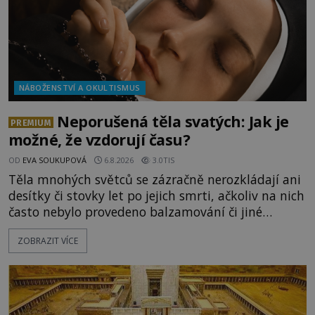
NÁBOŽENSTVÍ A OKULTISMUS
Neporušená těla svatých: Jak je
PREMIUM
možné, že vzdorují času?
OD
EVA SOUKUPOVÁ
6.8.2026
3.0TIS
Těla mnohých světců se zázračně nerozkládají ani
desítky či stovky let po jejich smrti, ačkoliv na nich
často nebylo provedeno balzamování či jiné
pokusy o konzervaci. Neporušené ostatky bývají
ZOBRAZIT VÍCE
považovány za důkaz svatosti zemřelých. Jaké
tajemné síly těla významných náboženských
osobností ochraňují? Na hřbitově u kláštera
Milosrdných