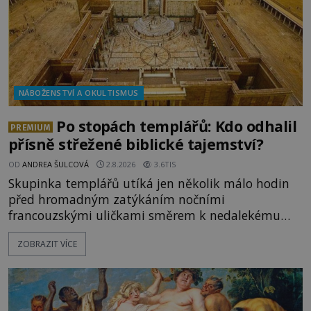
NÁBOŽENSTVÍ A OKULTISMUS
Po stopách templářů: Kdo odhalil
PREMIUM
přísně střežené biblické tajemství?
OD
ANDREA ŠULCOVÁ
2.8.2026
3.6TIS
Skupinka templářů utíká jen několik málo hodin
před hromadným zatýkáním nočními
francouzskými uličkami směrem k nedalekému
přístavu. Jeden z nich má přes ramena ranec s
ZOBRAZIT VÍCE
tajemným obsahem. Kapitán lodi už na ně čeká.
„Dejte to do podpalubí a připravte se. Za chvíli
vyplouváme,“ sdělí jim. „Kam máme namířeno,
kapitáne?“ zeptá se ho jeden z templářů. „Do Sk