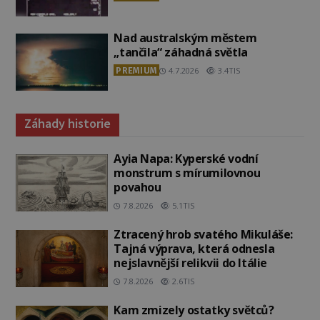
Nad australským městem
„tančila“ záhadná světla
PREMIUM
4.7.2026
3.4TIS
Záhady historie
Ayia Napa: Kyperské vodní
monstrum s mírumilovnou
povahou
7.8.2026
5.1TIS
Ztracený hrob svatého Mikuláše:
Tajná výprava, která odnesla
nejslavnější relikvii do Itálie
7.8.2026
2.6TIS
Kam zmizely ostatky světců?