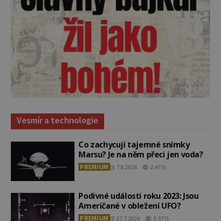
Vesmír a technologie
Co zachycují tajemné snímky
Marsu? Je na něm přeci jen voda?
PREMIUM
7.8.2026
2.4TIS
Podivné události roku 2023: Jsou
Američané v obležení UFO?
PREMIUM
27.7.2026
3.5TIS