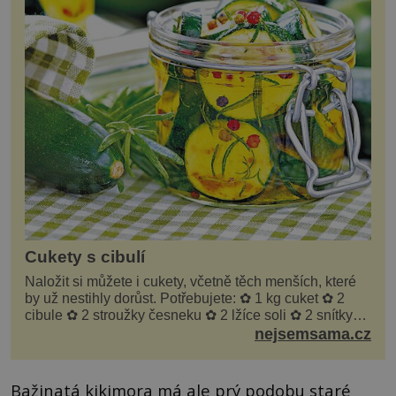
Cukety s cibulí
Naložit si můžete i cukety, včetně těch menších, které
by už nestihly dorůst. Potřebujete: ✿ 1 kg cuket ✿ 2
cibule ✿ 2 stroužky česneku ✿ 2 lžíce soli ✿ 2 snítky
kopru ✿ hrst petrželky Nálev: ✿ 400 m...
nejsemsama.cz
Bažinatá kikimora má ale prý podobu staré