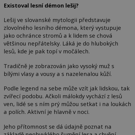
Existoval lesní démon lešij?
Lešij ve slovanské mytologii představuje
zlovolného lesního démona, který vystupuje
jako ochránce stromů a k lidem se chová
většinou nepřátelsky. Láká je do hlubokých
lesů, kde je pak topí v močálech.
Tradičně je zobrazován jako vysoký muž s
bílými vlasy a vousy a s nazelenalou kůží.
Podle legend na sebe může vzít jak lidskou, tak
zvířecí podobu. Ačkoli málokdy vychází z lesů
ven, lidé se s ním prý můžou setkat i na loukách
a polích. Aktivní je hlavně v noci.
Jeho přítomnost se dá údajně poznat na
základě neobvyklého šumění lesa a chvění