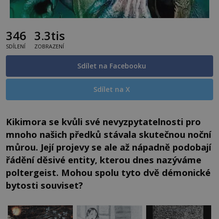
346
3.3tis
SDÍLENÍ
ZOBRAZENÍ
Sdílet na Facebooku
Sdílet na X
Kikimora se kvůli své nevyzpytatelnosti pro
mnoho našich předků stávala skutečnou noční
můrou. Její projevy se ale až nápadně podobají
řádění děsivé entity, kterou dnes nazýváme
poltergeist. Mohou spolu tyto dvě démonické
bytosti souviset?