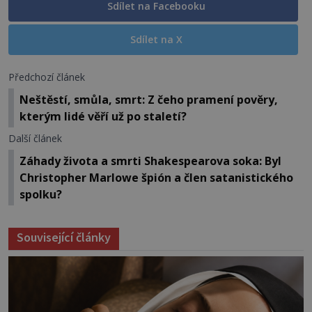
Sdílet na Facebooku
Sdílet na X
Předchozí článek
Neštěstí, smůla, smrt: Z čeho pramení pověry,
kterým lidé věří už po staletí?
Další článek
Záhady života a smrti Shakespearova soka: Byl
Christopher Marlowe špión a člen satanistického
spolku?
Související články