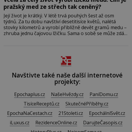
pražský med ze střech tak ceněný?
Její život je krátký. V létě trvá pouhých šest až osm
týdnů. Za tu dobu navštíví desetitisíce květů, nalétá
stovky kilometrů a vyrobí přibližně devět gramů medu –
zhruba jednu čajovou lžičku. Sama o sobě se může zdát
bezvýznamná. Teprve když se spojí s dalšími desítkami
tisíc příslušnic svého včelstva, vznikne jeden z
nejdokonalejších organismů
Navštivte také naše další internetové
projekty:
Epochaplus.cz
NašeHvězdy.cz
PaníDomu.cz
TisíceReceptů.cz
SkutečnéPříběhy.cz
EpochaNaCestach.cz
21Stoleti.cz
EpochálníSvět.cz
iLuxus.cz
RezidenceOnline.cz
DarujteČasopis.cz
HistoryPlus.cz
NejsemSama.cz