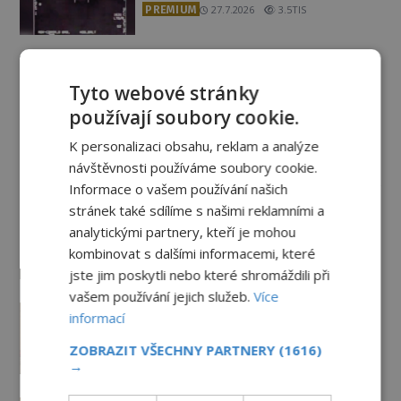
PREMIUM
27.7.2026
3.5TIS
Nad australským městem
„tančila“ záhadná světla
Tyto webové stránky
PREMIUM
4.7.2026
3.4TIS
používají soubory cookie.
K personalizaci obsahu, reklam a analýze
Záhady historie
návštěvnosti používáme soubory cookie.
Informace o vašem používání našich
stránek také sdílíme s našimi reklamními a
Ayia Napa: Kyperské vodní
monstrum s mírumilovnou
analytickými partnery, kteří je mohou
povahou
kombinovat s dalšími informacemi, které
7.8.2026
4.7TIS
jste jim poskytli nebo které shromáždili při
vašem používání jejich služeb.
Více
Ztracený hrob svatého Mikuláše:
informací
Tajná výprava, která odnesla
nejslavnější relikvii do Itálie
ZOBRAZIT VŠECHNY PARTNERY
(1616)
→
7.8.2026
2.1TIS