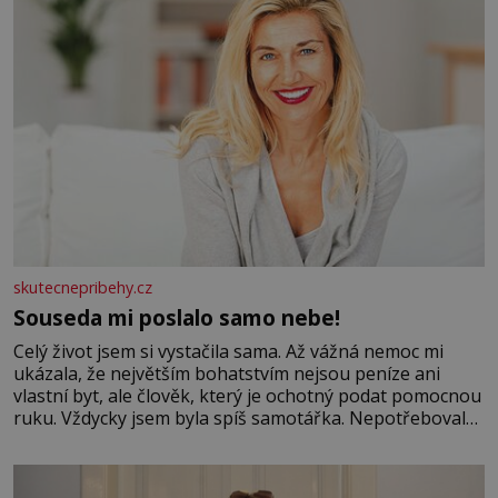
skutecnepribehy.cz
Souseda mi poslalo samo nebe!
Celý život jsem si vystačila sama. Až vážná nemoc mi
ukázala, že největším bohatstvím nejsou peníze ani
vlastní byt, ale člověk, který je ochotný podat pomocnou
ruku. Vždycky jsem byla spíš samotářka. Nepotřebovala
jsem kolem sebe partu kamarádek ani partnera. Stačily
mi knihy, práce a hlavně klid. Hned po studiích jsem
odešla z rodného města,