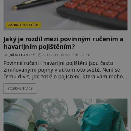
ZÁHADY HISTORIE
Jaký je rozdíl mezi povinným ručením a
havarijním pojištěním?
OD
JIŘÍ NECHANICKÝ
27.12.2019
KOMERČNÍ SDĚLENÍ
Povinné ručení i havarijní pojištění jsou často
zmiňovanými pojmy v auto-moto světě. Není se
čemu divit, jde totiž o pojištění, která vám mohou
zachránit spoustu peněz. Rozhodně by se však
ZOBRAZIT VÍCE
nevyplatilo tato dvě pojištění zaměnit. Každé totiž
slouží zpravidla k něčemu jinému. Jaký je mezi
nimi rozdíl, a které z nich se opravdu vyplatí
uzavřít? Nejprve splňte zákonnou povinnost
Povinné ru