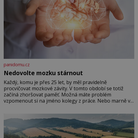
panidomu.cz
Nedovolte mozku stárnout
Každý, komu je přes 25 let, by měl pravidelně
procvičovat mozkové závity. V tomto období se totiž
začíná zhoršovat paměť. Možná máte problém
vzpomenout si na jméno kolegy z práce. Nebo marně v
paměti lovíte název knížky, kterou jste nedávno přečetli.
Je to opravdu tak, s věkem jako kdyby se paměť
rozhodla stávkovat. Cvičte