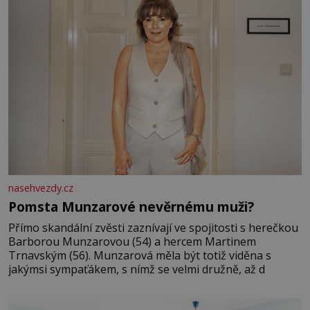
nasehvezdy.cz
Pomsta Munzarové nevěrnému muži?
Přímo skandální zvěsti zaznívají ve spojitosti s herečkou
Barborou Munzarovou (54) a hercem Martinem
Trnavským (56). Munzarová měla být totiž viděna s
jakýmsi sympaťákem, s nímž se velmi družně, až d