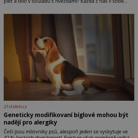
pleť a tělo v souladu s hvězdami? Každá z nás v sobě
nese otisk vesmíru, který se projevuje nejen v naší
povaze, ale i v potřebách naší pokožky. Ohnivá znamení
Ženy narozené ve znamení Berana, Lva a Střelce v sobě
nesou žár, odvahu a neutuchající elán. Vaše
21stoleti.cz
Geneticky modifikovaní bíglové mohou být
nadějí pro alergiky
Češi jsou milovníky psů, alespoň jeden se vyskytuje ve
42 % českých domácností. Existuje však poměrně velká