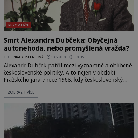
REPORTÁŽE
Smrt Alexandra Dubčeka: Obyčejná
autonehoda, nebo promyšlená vražda?
OD
LENKA KOSPERTOVÁ
13.5.2018
5.8TIS
Alexandr Dubček patřil mezi významné a oblíbené
československé politiky. A to nejen v období
Pražského jara v roce 1968, kdy československý
národ zažíval uvolněnou politickou atmosféru.
ZOBRAZIT VÍCE
Prvního zářijového dne roku 1992 dostal u
Humpolce na dálnici D1 řidič luxusního BMW
v dešti smyk. Nezvládl řízení a proletěl svodidly.
V autě přitom seděl i Alexandr Dubček. Ten během
incidentu vyletěl z auta a