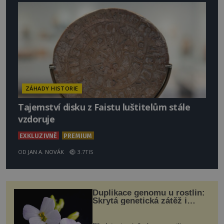
ZÁHADY HISTORIE
Tajemství disku z Faistu luštitelům stále
vzdoruje
EXKLUZIVNĚ
PREMIUM
OD
JAN A. NOVÁK
3.7TIS
Duplikace genomu u rostlin:
Skrytá genetická zátěž i
evoluční výhoda