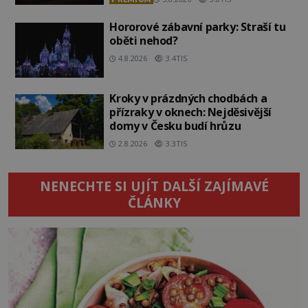
Hororové zábavní parky: Straší tu
oběti nehod?
4.8.2026
3.4TIS
Kroky v prázdných chodbách a
přízraky v oknech: Nejděsivější
domy v Česku budí hrůzu
2.8.2026
3.3TIS
NENECHTE SI UJÍT DALŠÍ ZAJÍMAVÉ
ČLÁNKY