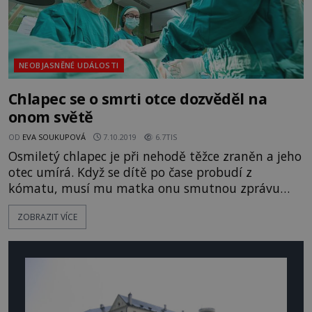
NEOBJASNĚNÉ UDÁLOSTI
Chlapec se o smrti otce dozvěděl na
onom světě
OD
EVA SOUKUPOVÁ
7.10.2019
6.7TIS
Osmiletý chlapec je při nehodě těžce zraněn a jeho
otec umírá. Když se dítě po čase probudí z
kómatu, musí mu matka onu smutnou zprávu
oznámit. Jenže chlapec tvrdí, že to není žádná
ZOBRAZIT VÍCE
novinky. O smrti otce se dozvěděl, když ho potkal
na onom světě! Landon a jeho otec Je nedělní ráno
19. října 1997 a osmiletý Landon Kemp s