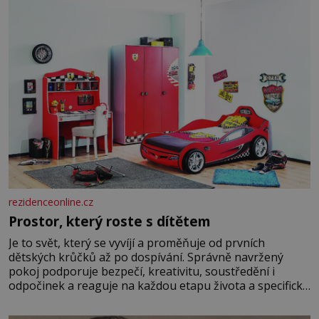
rezidenceonline.cz
Prostor, který roste s dítětem
Je to svět, který se vyvíjí a proměňuje od prvních
dětských krůčků až po dospívání. Správně navržený
pokoj podporuje bezpečí, kreativitu, soustředění i
odpočinek a reaguje na každou etapu života a specifické
potřeby dítěte. Pro nejmenší je klíčová jednoduchost,
měkkost a bezpečí, proto by pokoj miminka měl působit