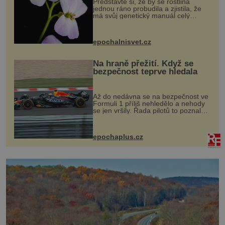
Představte si, že by se rostlina
jednou ráno probudila a zjistila, že
má svůj genetický manuál celý
dvakrát. Přesně to se občas v
přírodě stane – a podle nového
výzkumu to může být pro druhy
epochalnisvet.cz
vstupenka...
Na hraně přežití. Když se
bezpečnost teprve hledala
Až do nedávna se na bezpečnost ve
Formuli 1 příliš nehledělo a nehody
se jen vršily. Řada pilotů to poznala
na vlastní kůži, často s trvalými
následky nebo bohužel i ztrátou
života. Dnes nepochopiteln...
epochaplus.cz