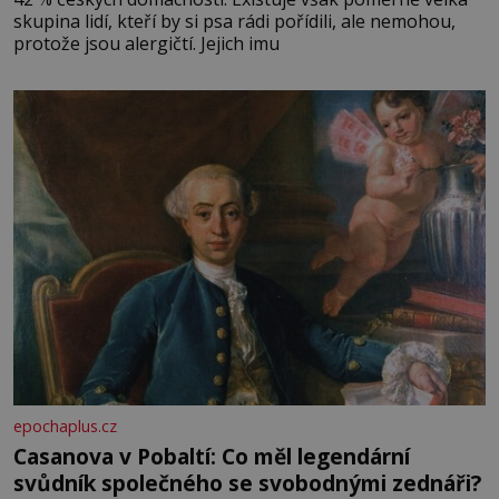
skupina lidí, kteří by si psa rádi pořídili, ale nemohou,
protože jsou alergičtí. Jejich imu
epochaplus.cz
Casanova v Pobaltí: Co měl legendární
svůdník společného se svobodnými zednáři?