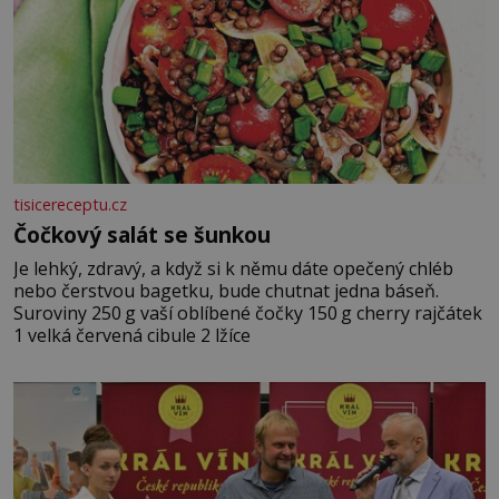
tisicereceptu.cz
Čočkový salát se šunkou
Je lehký, zdravý, a když si k němu dáte opečený chléb
nebo čerstvou bagetku, bude chutnat jedna báseň.
Suroviny 250 g vaší oblíbené čočky 150 g cherry rajčátek
1 velká červená cibule 2 lžíce