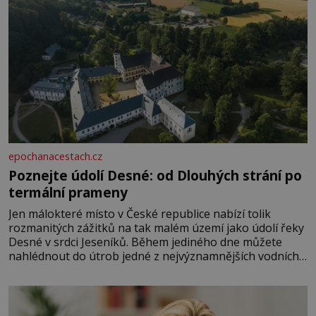
epochanacestach.cz
Poznejte údolí Desné: od Dlouhých strání po
termální prameny
Jen málokteré místo v České republice nabízí tolik
rozmanitých zážitků na tak malém území jako údolí řeky
Desné v srdci Jeseníků. Během jediného dne můžete
nahlédnout do útrob jedné z nejvýznamnějších vodních
elektráren v Evropě, vydat se na horské hřebeny, projet
se na koloběžce a den zakončit poznáváním památek ve
Velkých Losinách nebo v termálním