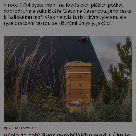
V roce 1764 byste mohli na lotyšských plážích potkat
dobrodruha a sukničkáře Giacoma Casanovu. Jeho cesta
k Baltskému moři však nebyla turistickým výletem, ale
ryze pracovní cestou se zištnými úmysly. Jaký cíl
Casanova sledoval, když se například procházel uličkami
lotyšské Rigy? Casanova v Pobaltí kontaktoval tamní
zednářské lóže. Nebyl v této oblasti žádným nováčkem,
protože do zednářské
epochalnisvet.cz
Včela za celý život vyrobí lžičku medu. Čím je