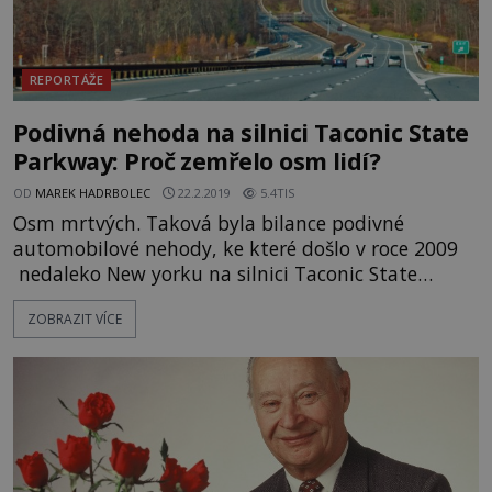
REPORTÁŽE
Podivná nehoda na silnici Taconic State
Parkway: Proč zemřelo osm lidí?
OD
MAREK HADRBOLEC
22.2.2019
5.4TIS
Osm mrtvých. Taková byla bilance podivné
automobilové nehody, ke které došlo v roce 2009
nedaleko New yorku na silnici Taconic State
Parkway. Nehodu způsobila žena, která vezla v
ZOBRAZIT VÍCE
autě svou dceru a tři neteře. Na silnici se jejich
auto vydalo do protisměru, kde došlo k čelní
srážce s protijedoucím SUV. Nehodu nepřežil žádný
z jejích účastníků. Případ byl nejprve považován za
další tragickou neh