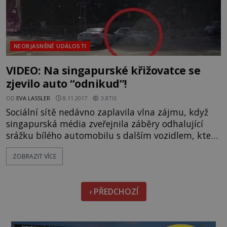
NEOBJASNĚNÉ UDÁLOSTI
VIDEO: Na singapurské křižovatce se
zjevilo auto “odnikud”!
OD
EVA LASSLER
8.11.2017
3.8TIS
Sociální sítě nedávno zaplavila vlna zájmu, když
singapurská média zveřejnila záběry odhalující
srážku bílého automobilu s dalším vozidlem, které
se zjevilo prakticky odnikud. Jev v angličtině jako
ZOBRAZIT VÍCE
známý "ghost car" není ničím neobvyklým. Na
celém internetu kolují stovky videí ukazující
obdobné události a v hlavách sledujících podněcují
‹ PŘEDCHOZÍ
představivost i hrůzu. Jedním z možných
vysvětlení tohoto f