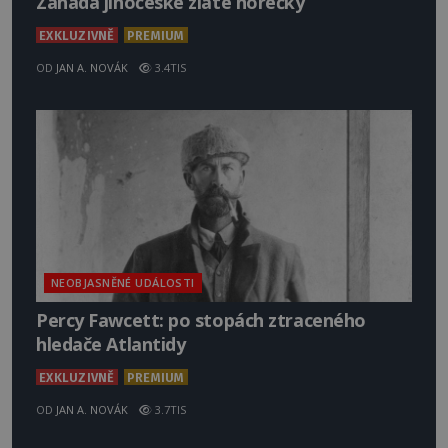
Záhada jihočeské zlaté horečky
EXKLUZIVNĚ
PREMIUM
OD
JAN A. NOVÁK
3.4TIS
NEOBJASNĚNÉ UDÁLOSTI
Percy Fawcett: po stopách ztraceného
hledače Atlantidy
EXKLUZIVNĚ
PREMIUM
OD
JAN A. NOVÁK
3.7TIS