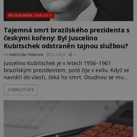
NEOBJASNĚNÉ UDÁLOSTI
Tajemná smrt brazilského prezidenta s
českými kořeny: Byl Juscelino
Kubitschek odstraněn tajnou službou?
OD
KAROLÍNA TRNKOVÁ
22.2.2023
1
Juscelino Kubitschek je v letech 1956–1961
brazilským prezidentem, poté žije v exilu. Když se
navrátí do vlasti, čeká ho smrt. Osudnou se mu
stane dopravní nehoda. Podle oficiální verze šlo o
ZOBRAZIT VÍCE
náhodu. Objevují se však spekulace, že byl
odstraněn na pokyn z vyšších míst. Z oficiálních
míst. Je 22. srpna 1976. Prominentní vůz bývalého
bra