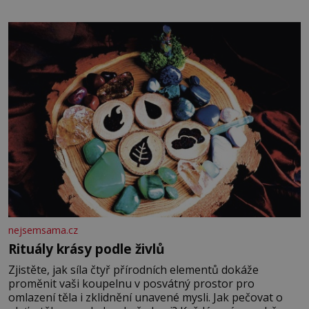
potvrdí také to, že na něj během výslechů nikdo nevyvíjel
fyzický ani psychický nátlak. Syn brněnského řezníka
chce být knězem a
nejsemsama.cz
Rituály krásy podle živlů
Zjistěte, jak síla čtyř přírodních elementů dokáže
proměnit vaši koupelnu v posvátný prostor pro
omlazení těla i zklidnění unavené mysli. Jak pečovat o