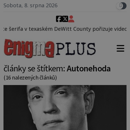
Sobota, 8. srpna 2026
Witt County pořizuje video, na kterém před jeho voz
články se štítkem:
Autonehoda
(16 nalezených článků)