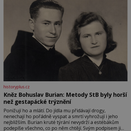
především klidně a útulně. Předškolní věk je
historyplus.cz
Kněz Bohuslav Burian: Metody StB byly horší
než gestapácké trýznění
Ponižují ho a mlátí. Do jídla mu přidávají drogy,
nenechají ho pořádně vyspat a smrtí vyhrožují i jeho
nejbližším. Burian kruté týrání nevydrží a estébákům
podepíše všechno, co po něm chtějí. Svým podpisem jim