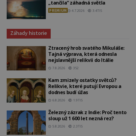
„tančila“ záhadná světla
PREMIUM
4.7.2026
3.4TIS
Záhady historie
Ztracený hrob svatého Mikuláše:
Tajná výprava, která odnesla
nejslavnější relikvii do Itálie
7.8.2026
352
Kam zmizely ostatky světců?
Relikvie, které putují Evropou a
dodnes budí úžas
6.8.2026
1.9TIS
Železný zázrak z Indie: Proč tento
sloup už 1 600 let nezná rez?
5.8.2026
2.3TIS