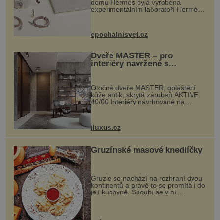
domu Hermès byla vyrobena
experimentálním laboratoří Hermès
Ateliers Horizons. Elegantní gadget
si vyžádal dva roky vývoje a chlubí
se ručně šitou hovězí kůží a
epochalnisvet.cz
kovový...
Dveře MASTER – pro
interiéry navržené s
rozumem i vášní!
Otočné dveře MASTER, opláštění
kůže antik, skrytá zárubeň AKTIVE
40/00 Interiéry navrhované na
zakázku často vyžadují atypické
rozměry nejen nábytku, ale i
otvorových prvků. Technické zázemí
iluxus.cz
dnes umož...
Gruzínské masové knedlíčky
Gruzie se nachází na rozhraní dvou
kontinentů a právě to se promítá i do
její kuchyně. Snoubí se v ní
evropské a asijské chutě a díky tomu
vznikají rozmanité a chuťově bohaté
pokrmy, které rozhodně st...