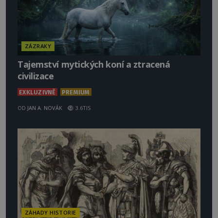
ZÁZRAKY
Tajemství mytických koní a ztracená
civilizace
EXKLUZIVNĚ
PREMIUM
OD
JAN A. NOVÁK
3.6TIS
ZÁHADY HISTORIE