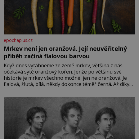
epochaplus.cz
Mrkev není jen oranžová. Její neuvěřitelný
příběh začíná fialovou barvou
Když dnes vytáhneme ze země mrkev, většina z nás
očekává sytě oranžový kořen. Jenže po většinu své
historie je mrkev všechno možné, jen ne oranžová. Je
fialová, žlutá, bílá, někdy dokonce téměř černá. Až díky
stovkám let pečlivého šlechtění se z ní stává zelenina,
bez které si českou zahradu ani nedokážeme představit.
Její příběh je