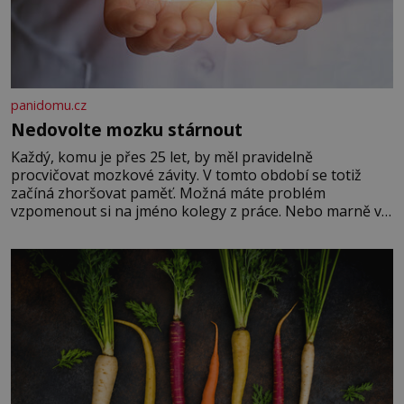
panidomu.cz
Nedovolte mozku stárnout
Každý, komu je přes 25 let, by měl pravidelně
procvičovat mozkové závity. V tomto období se totiž
začíná zhoršovat paměť. Možná máte problém
vzpomenout si na jméno kolegy z práce. Nebo marně v
paměti lovíte název knížky, kterou jste nedávno přečetli.
Je to opravdu tak, s věkem jako kdyby se paměť
rozhodla stávkovat. Cvičte