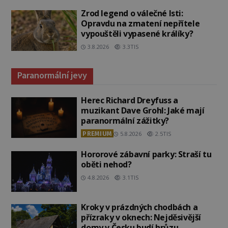
Zrod legend o válečné lsti:
Opravdu na zmatení nepřítele
vypouštěli vypasené králíky?
3.8.2026
3.3TIS
Paranormální jevy
Herec Richard Dreyfuss a
muzikant Dave Grohl: Jaké mají
paranormální zážitky?
PREMIUM
5.8.2026
2.5TIS
Hororové zábavní parky: Straší tu
oběti nehod?
4.8.2026
3.1TIS
Kroky v prázdných chodbách a
přízraky v oknech: Nejděsivější
domy v Česku budí hrůzu