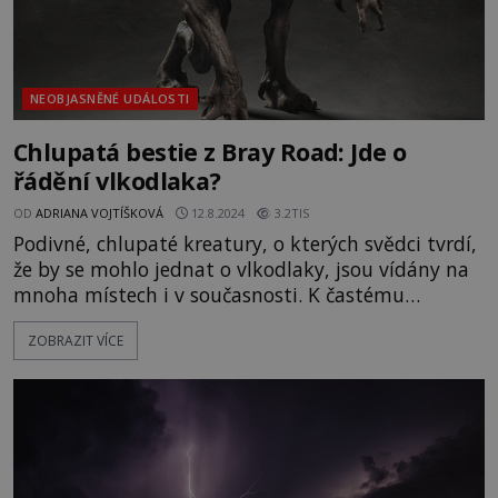
NEOBJASNĚNÉ UDÁLOSTI
Chlupatá bestie z Bray Road: Jde o
řádění vlkodlaka?
OD
ADRIANA VOJTÍŠKOVÁ
12.8.2024
3.2TIS
Podivné, chlupaté kreatury, o kterých svědci tvrdí,
že by se mohlo jednat o vlkodlaky, jsou vídány na
mnoha místech i v současnosti. K častému
pozorování takového tvora např. dochází v
ZOBRAZIT VÍCE
americkém státě Wisconsin u silnice Bray Road.
Jedno z prvních setkání se prý odehraje v roce
1936. Tehdy zde má projíždět Mark Schackelman.
Kousek od silnice náh