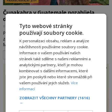
PARANORMÁLNÍ JEVY
Čupakabra v Guatemale pozabíjela
desítky kusů hospodářských zvířat!
Tyto webové stránky
OD
EVA SOUKUPOVÁ
14.3.2024
3.5TIS
používají soubory cookie.
Po útoku neznámého dravce v Guatemale
zahynulo nejméně 75 kusů drůbeže a prasat.
K personalizaci obsahu, reklam a analýze
Mrtvá zvířata údajně s prokousnutým krkem
návštěvnosti používáme soubory cookie.
a vysátou krví nacházeli farmáři na svých dvorcích
Informace o vašem používání našich
ZOBRAZIT VÍCE
v asi 40kilometrovém okruhu. I když není jasné, co
stránek také sdílíme s našimi reklamními a
přesně je usmrtilo, mnozí místní se obávají, že jde
analytickými partnery, kteří je mohou
o následky řádění čupakabry! Farmáři ve
kombinovat s dalšími informacemi, které
středoamerické Guatemale se během
jste jim poskytli nebo které shromáždili při
vašem používání jejich služeb.
Více
informací
ZOBRAZIT VŠECHNY PARTNERY
(1616)
→