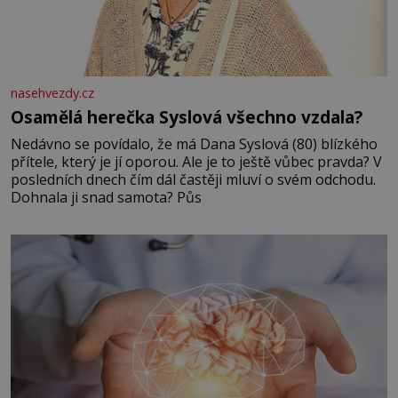
nasehvezdy.cz
Osamělá herečka Syslová všechno vzdala?
Nedávno se povídalo, že má Dana Syslová (80) blízkého
přítele, který je jí oporou. Ale je to ještě vůbec pravda? V
posledních dnech čím dál častěji mluví o svém odchodu.
Dohnala ji snad samota? Půs