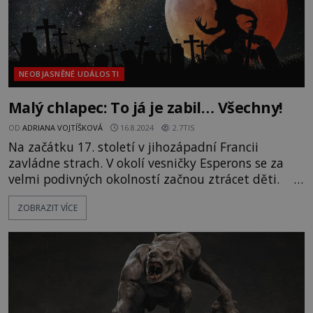
NEOBJASNĚNÉ UDÁLOSTI
Malý chlapec: To já je zabil… Všechny!
OD
ADRIANA VOJTÍŠKOVÁ
16.8.2024
2.7TIS
Na začátku 17. století v jihozápadní Francii
zavládne strach. V okolí vesničky Esperons se za
velmi podivných okolností začnou ztrácet děti.
Přestože obyvatelé vsi své malé ratolesti hlídají,
ZOBRAZIT VÍCE
děti mizí beze stop dál. „Nechápu to. Byli jsme
kousek od lesa. Měla jsem svého syna neustále na
očích. Pak jsem se na chvíli zapovídala s kamar