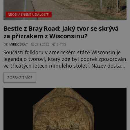
NEOBJASNĚNÉ UDÁLOSTI
Bestie z Bray Road: Jaký tvor se skrývá
za přízrakem z Wisconsinu?
OD
MIREK BRÁT
28.1.2025
3.4TIS
Součástí folkloru v americkém státě Wisconsin je
legenda o tvorovi, který zde byl poprvé zpozorován
ve třicátých letech minulého století. Název dostal
podle svého obvyklého „revíru“ – venkovské
ZOBRAZIT VÍCE
farmářské silnice v okolí města Elkhorn. Co vlastně
o Bestii z Bray Road víme? Záhadné zvíře se stalo
námětem i několika knih a dokumentárních filmů.
Téma s