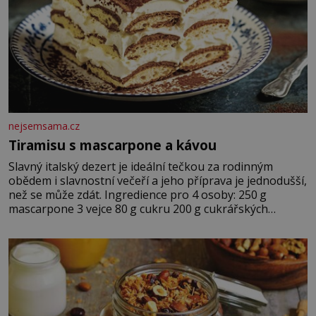
nejsemsama.cz
Tiramisu s mascarpone a kávou
Slavný italský dezert je ideální tečkou za rodinným
obědem i slavnostní večeří a jeho příprava je jednodušší,
než se může zdát. Ingredience pro 4 osoby: 250 g
mascarpone 3 vejce 80 g cukru 200 g cukrářských
piškotů 250 ml silné kávy 2 lžíce amaretta kakao na
posypání Postup: Oddělte žloutky od bílků. Žloutky
vyšlehejte s cukrem do světlé pěny a postupně do nich
vmíchejte mascarpone, aby vznikl hladký