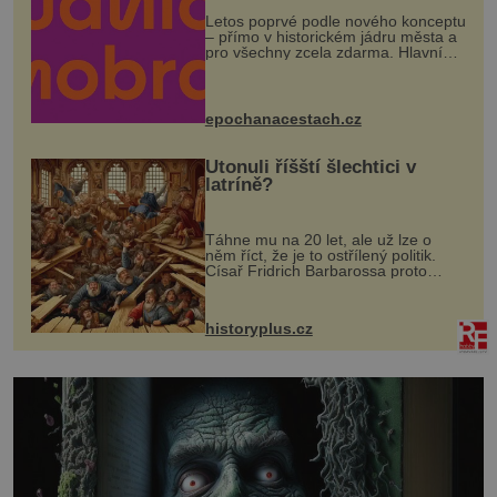
Letos poprvé podle nového konceptu
– přímo v historickém jádru města a
pro všechny zcela zdarma. Hlavní
program se odehraje na Karlově a
Husově náměstí. Návštěvníci se
mohou těšit na víno, burčák, pes...
epochanacestach.cz
Utonuli říšští šlechtici v
latríně?
Táhne mu na 20 let, ale už lze o
něm říct, že je to ostřílený politik.
Císař Fridrich Barbarossa proto
posílá svého syna a dědice Jindřicha
VI. do Erfurtu, aby se stal
prostředníkem při řešení sporu m...
historyplus.cz