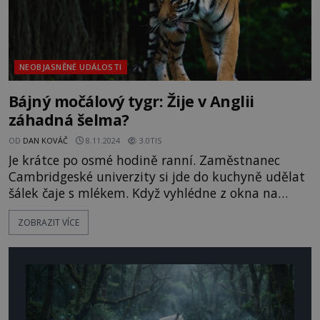
NEOBJASNĚNÉ UDÁLOSTI
Bájný močálový tygr: Žije v Anglii
záhadná šelma?
OD
DAN KOVÁČ
8.11.2024
3.0TIS
Je krátce po osmé hodině ranní. Zaměstnanec
Cambridgeské univerzity si jde do kuchyně udělat
šálek čaje s mlékem. Když vyhlédne z okna na
zahradu, nestačí se divit. „Co to proboha je?“
ZOBRAZIT VÍCE
hlesne překvapeně. Ráno 11. dubna 2020 se mu
totiž po pažitu prohání prazvláštní tvor. Mohlo jít
o šelmu, jíž na ostrovech říkají Fen Tiger? V
dubnu 202