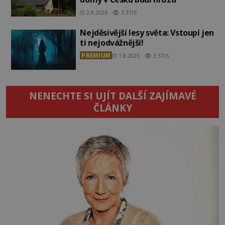
2.8.2026
3.3TIS
Nejděsivější lesy světa: Vstoupí jen
ti nejodvážnější!
PREMIUM
1.8.2026
3.5TIS
NENECHTE SI UJÍT DALŠÍ ZAJÍMAVÉ
ČLÁNKY