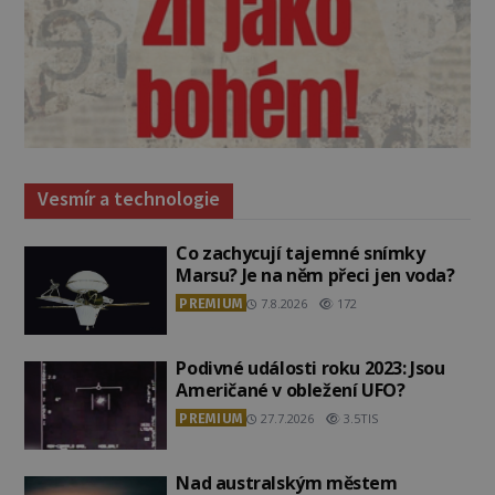
Vesmír a technologie
Co zachycují tajemné snímky
Marsu? Je na něm přeci jen voda?
PREMIUM
7.8.2026
172
Podivné události roku 2023: Jsou
Američané v obležení UFO?
PREMIUM
27.7.2026
3.5TIS
Nad australským městem