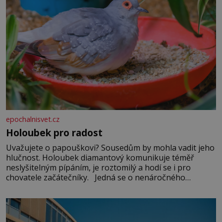
epochalnisvet.cz
Holoubek pro radost
Uvažujete o papouškovi? Sousedům by mohla vadit jeho
hlučnost. Holoubek diamantový komunikuje téměř
neslyšitelným pípáním, je roztomilý a hodí se i pro
chovatele začátečníky. Jedná se o nenáročného
klidného ptáčka, který většinu dne jen posedává. Hodně
času tráví na zemi, kde sbírá zbytky semínek Jeho
domovinou je prakticky celá Austrálie s výjimkou
pobřežní oblasti.