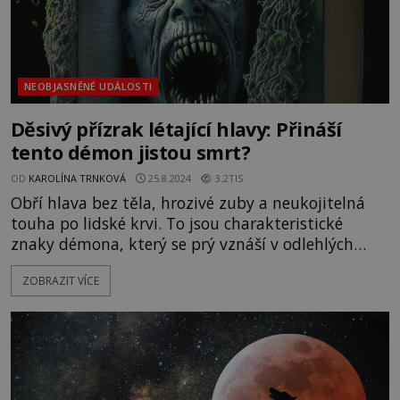
NEOBJASNĚNÉ UDÁLOSTI
Děsivý přízrak létající hlavy: Přináší
tento démon jistou smrt?
OD
KAROLÍNA TRNKOVÁ
25.8.2024
3.2TIS
Obří hlava bez těla, hrozivé zuby a neukojitelná
touha po lidské krvi. To jsou charakteristické
znaky démona, který se prý vznáší v odlehlých
končinách celého světa. Domorodce z pralesů
ZOBRAZIT VÍCE
pouhá myšlenka na něj děsí víc než všechny dravé
šelmy dohromady. Setkání s ním totiž značí jistou
smrt. A co víc, tajemné zjevení se podle všeho
nevyhýbá ani Česku... [gallery size="full"
ids="144298,144297,144