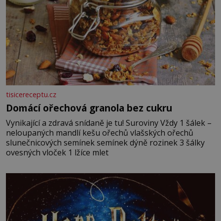
tisicereceptu.cz
Domácí ořechová granola bez cukru
Vynikající a zdravá snídaně je tu! Suroviny Vždy 1 šálek –
neloupaných mandlí kešu ořechů vlašských ořechů
slunečnicových semínek semínek dýně rozinek 3 šálky
ovesných vloček 1 lžíce mlet