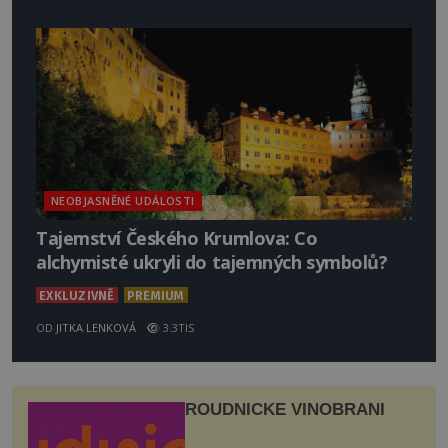
NEOBJASNĚNÉ UDÁLOSTI
Tajemství Českého Krumlova: Co
alchymisté ukryli do tajemných symbolů?
EXKLUZIVNĚ
PREMIUM
OD
JITKA LENKOVÁ
3.3TIS
ROUDNICKÉ VINOBRANÍ