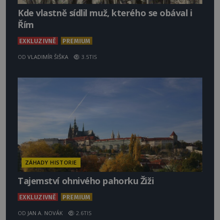
Kde vlastně sídlil muž, kterého se obával i
Řím
EXKLUZIVNĚ
PREMIUM
OD
VLADIMÍR ŠIŠKA
3.5TIS
ZÁHADY HISTORIE
Tajemství ohnivého pahorku Žiži
EXKLUZIVNĚ
PREMIUM
OD
JAN A. NOVÁK
2.6TIS