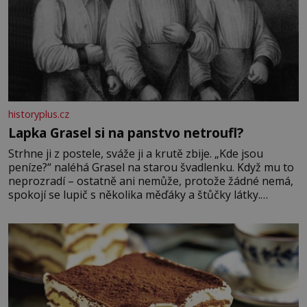
historyplus.cz
Lapka Grasel si na panstvo netroufl?
Strhne ji z postele, sváže ji a krutě zbije. „Kde jsou
peníze?“ naléhá Grasel na starou švadlenku. Když mu to
neprozradí – ostatně ani nemůže, protože žádné nemá,
spokojí se lupič s několika měďáky a štůčky látky.
Zraněná žena pár dní nato umírá. Je to muž nebývale
krutý. Jeho činy budí hrůzu ještě dlouho po jeho smrti