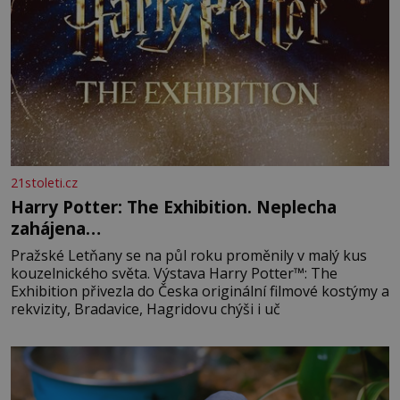
21stoleti.cz
Harry Potter: The Exhibition. Neplecha
zahájena…
Pražské Letňany se na půl roku proměnily v malý kus
kouzelnického světa. Výstava Harry Potter™: The
Exhibition přivezla do Česka originální filmové kostýmy a
rekvizity, Bradavice, Hagridovu chýši i uč