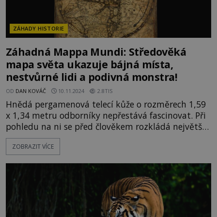
ZÁHADY HISTORIE
Záhadná Mappa Mundi: Středověká
mapa světa ukazuje bájná místa,
nestvůrné lidi a podivná monstra!
OD
DAN KOVÁČ
10.11.2024
2.8TIS
Hnědá pergamenová telecí kůže o rozměrech 1,59
x 1,34 metru odborníky nepřestává fascinovat. Při
pohledu na ni se před člověkem rozkládá největší
dochovaná středověká mapa světa. Zachycuje 420
ZOBRAZIT VÍCE
měst, 33 rostlin a zvířat, 32 lidských i nelidských
bytostí, 15 biblických příběhů, 5 scén z antické
mytologie. Vznikla před rokem 1300 a dohromady
představuje dějiny, zeměpis, ale prý také osud
lidstva,