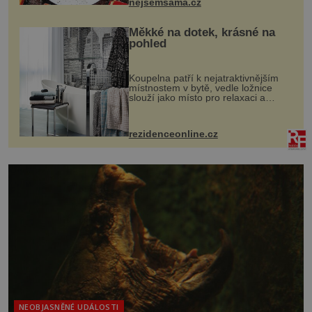
nejsemsama.cz
Měkké na dotek, krásné na
pohled
Koupelna patří k nejatraktivnějším
místnostem v bytě, vedle ložnice
slouží jako místo pro relaxaci a
odpočinek. Koupelnový textil –
ručníky, osušky a koberečky –
mohou jako mávnutím kouzelného
rezidenceonline.cz
proutku...
NEOBJASNĚNÉ UDÁLOSTI