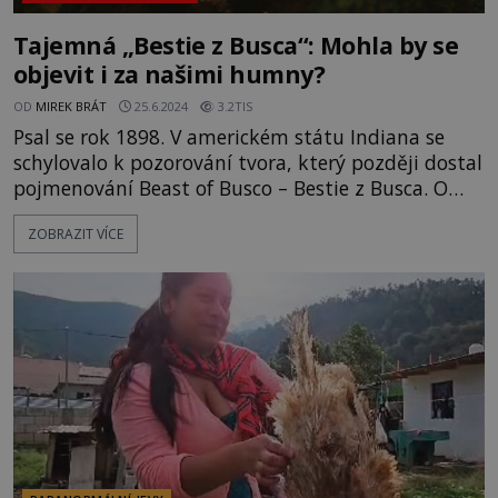
Tajemná „Bestie z Busca“: Mohla by se
objevit i za našimi humny?
OD
MIREK BRÁT
25.6.2024
3.2TIS
Psal se rok 1898. V americkém státu Indiana se
schylovalo k pozorování tvora, který později dostal
pojmenování Beast of Busco – Bestie z Busca. O
jaké zvíře se mohlo jednat? Máme se ho bát i v
ZOBRAZIT VÍCE
České republice? V inkriminovaný rok 1898 tvrdil
farmář Oscar Fulk, že u jezera poblíž města
Churubusco spatřil obří želvu děsivého vzhledu.
Připomínala net