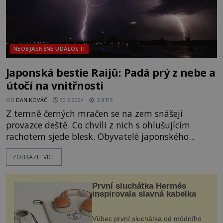
NEOBJASNĚNÉ UDÁLOSTI
Japonská bestie Raijū: Padá prý z nebe a
útočí na vnitřnosti
OD
DAN KOVÁČ
30.6.2024
2.8TIS
Z temně černých mračen se na zem snášejí
provazce deště. Co chvíli z nich s ohlušujícím
rachotem sjede blesk. Obyvatelé japonského
ostrova Honšú jsou nebývale ostražití. Nejen kvůli
ZOBRAZIT VÍCE
bouřce, ale i kvůli děsivé šelmě zvané Raijū. Ta
totiž prý na zemský povrch sestupuje z nebes
právě v takovýto nečas. A co hůř, útočí na lidi.
První sluchátka Hermés
Okolo st
inspirovala slavná kabelka
Vůbec první sluchátka od módního