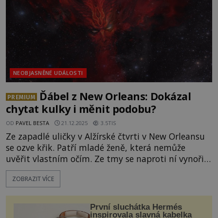
NEOBJASNĚNÉ UDÁLOSTI
Ďábel z New Orleans: Dokázal
PREMIUM
chytat kulky i měnit podobu?
OD
PAVEL BESTA
21.12.2025
3.5TIS
Ze zapadlé uličky v Alžírské čtvrti v New Orleansu
se ozve křik. Patří mladé ženě, která nemůže
uvěřit vlastním očím. Ze tmy se naproti ní vynořilo
stvoření s planoucíma očima a rohy na hlavě.
ZOBRAZIT VÍCE
Naštěstí jí rychle přispěchá na pomoc policista. Je
pravda, že po bytosti několikrát vystřelí, té se ale
vůbec nic nestane? Obyvatele New Orleans svírá
První sluchátka Hermés
strach, zejména
inspirovala slavná kabelka