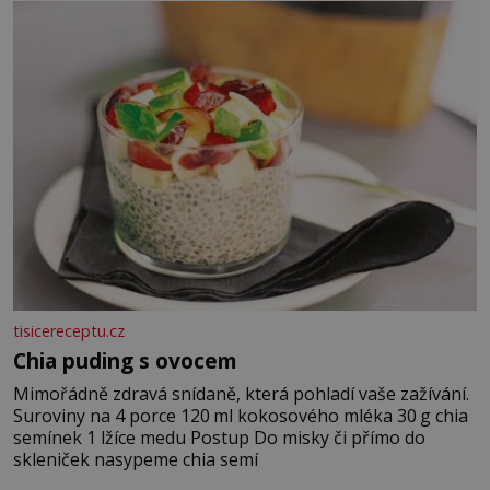
jarní cibulku ✿ 1 lžíci sezamových semínek
tisicereceptu.cz
Chia puding s ovocem
Mimořádně zdravá snídaně, která pohladí vaše zažívání.
Suroviny na 4 porce 120 ml kokosového mléka 30 g chia
semínek 1 lžíce medu Postup Do misky či přímo do
skleniček nasypeme chia semí