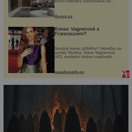
40/00 Interiéry navrhované na
zakázku často vyžadují atypické
rozměry nejen nábytku, ale i
otvorových prvků. Technické zázemí
iluxus.cz
dnes umož...
Konec Vagnerové s
Francouzem?
Smutný konec příběhu? Herečka ze
seriálu Studna, Hana Vagnerová
(42), poslední dobou nepůsobí
nejšťastněji. Ačkoli časy její anorexie
jsou už dávno pryč a opět se pyšnila
ženskými křivkami, najednou s...
nasehvezdy.cz