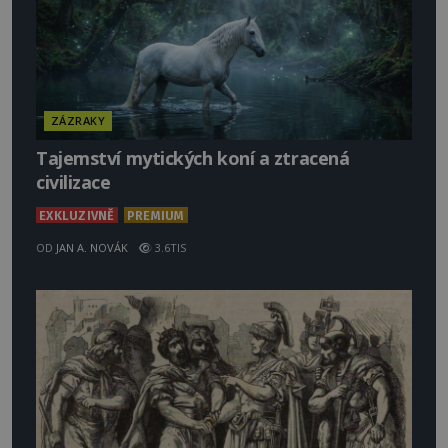
ZÁZRAKY
Tajemství mytických koní a ztracená
civilizace
EXKLUZIVNĚ
PREMIUM
OD
JAN A. NOVÁK
3.6TIS