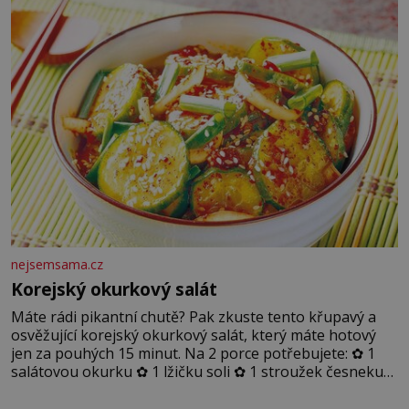
nejsemsama.cz
Korejský okurkový salát
Máte rádi pikantní chutě? Pak zkuste tento křupavý a
osvěžující korejský okurkový salát, který máte hotový
jen za pouhých 15 minut. Na 2 porce potřebujete: ✿ 1
salátovou okurku ✿ 1 lžičku soli ✿ 1 stroužek česneku
✿ 1 lžíci sójové omáčky ✿ 1 lžíci rýžového octa ✿ 1 lžičku
sezamového oleje ✿ 1 lžičku chilli ✿ 1 lžičku cukru ✿ 1