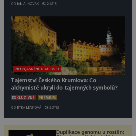
OD
JAN A. NOVÁK
2.6TIS
NEOBJASNĚNÉ UDÁLOSTI
Tajemství Českého Krumlova: Co
alchymisté ukryli do tajemných symbolů?
EXKLUZIVNĚ
PREMIUM
OD
JITKA LENKOVÁ
3.3TIS
Duplikace genomu u rostlin: