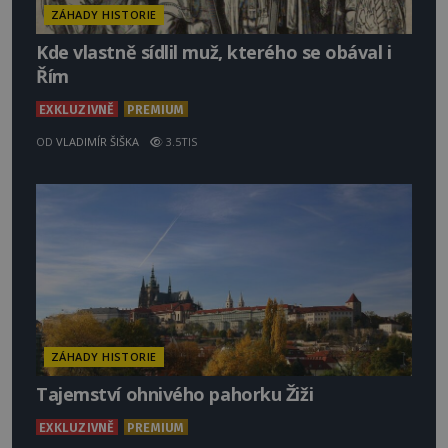
ZÁHADY HISTORIE
Kde vlastně sídlil muž, kterého se obával i
Řím
EXKLUZIVNĚ
PREMIUM
OD
VLADIMÍR ŠIŠKA
3.5TIS
ZÁHADY HISTORIE
Tajemství ohnivého pahorku Žiži
EXKLUZIVNĚ
PREMIUM