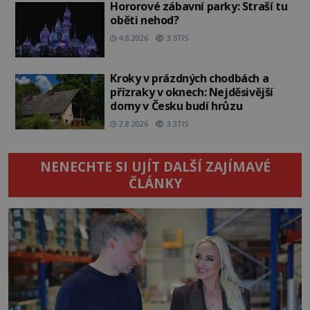
Hororové zábavní parky: Straší tu
oběti nehod?
4.8.2026
3.5TIS
Kroky v prázdných chodbách a
přízraky v oknech: Nejděsivější
domy v Česku budí hrůzu
2.8.2026
3.3TIS
NENECHTE SI UJÍT DALŠÍ ZAJÍMAVÉ
ČLÁNKY