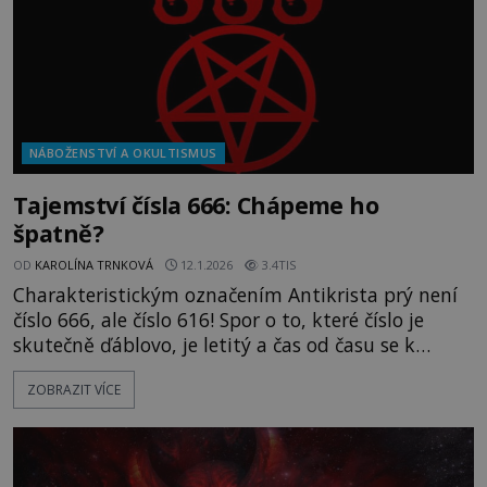
NÁBOŽENSTVÍ A OKULTISMUS
Tajemství čísla 666: Chápeme ho
špatně?
OD
KAROLÍNA TRNKOVÁ
12.1.2026
3.4TIS
Charakteristickým označením Antikrista prý není
číslo 666, ale číslo 616! Spor o to, které číslo je
skutečně ďáblovo, je letitý a čas od času se k
němu někde objeví nové údajné důkazy pro tu či
ZOBRAZIT VÍCE
onu stranu. Klasičtí zastánci ďábelských tří šestek
odkazují k této pasáži z Bible, konkrétně z knihy
Zjevení: „A nutí všechny, malé i veliké, boha