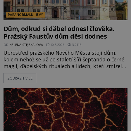
PARANORMÁLNÍ JEVY
Dům, odkud si ďábel odnesl člověka.
Pražský Faustův dům děsí dodnes
OD
HELENA STEJSKALOVÁ
10.5.2026
3.2TIS
Uprostřed pražského Nového Města stojí dům,
kolem něhož se už po staletí šíří šeptanda o černé
magii, ďábelských rituálech a lidech, kteří zmizeli
beze stopy. Stačí projít kolem po setmění a člověk
ZOBRAZIT VÍCE
má pocit, že se okna dívají zpátky. Faustův dům
patří k nejděsivějším místům Prahy a legenda o
něm žije dodnes. Večer padá na dlažbu Karlova
náměstí a barokní fasáda domu se pomalu noří do
stínu. Tur