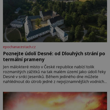
epochanacestach.cz
Poznejte údolí Desné: od Dlouhých strání po
termální prameny
Jen málokteré místo v České republice nabízí tolik
rozmanitých zážitků na tak malém území jako údolí řeky
Desné v srdci Jeseníků. Během jediného dne můžete
nahlédnout do útrob jedné z nejvýznamnějších vodních
elektráren v Evropě, vydat se na horské hřebeny, projet
se na koloběžce a den zakončit poznáváním památek ve
Velkých Losinách nebo v termálním