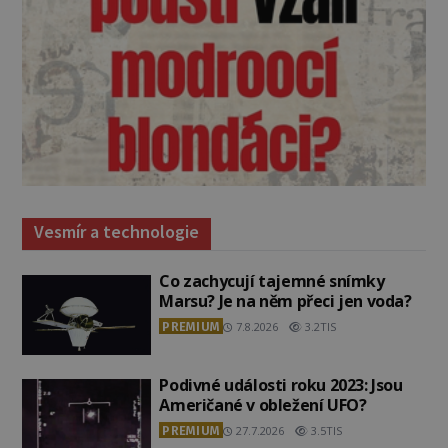
Vesmír a technologie
Co zachycují tajemné snímky
Marsu? Je na něm přeci jen voda?
PREMIUM
7.8.2026
3.2TIS
Podivné události roku 2023: Jsou
Američané v obležení UFO?
PREMIUM
27.7.2026
3.5TIS