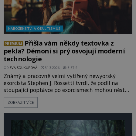
NÁBOŽENSTVÍ A OKULTISMUS
Přišla vám někdy textovka z
PREMIUM
pekla? Démoni si prý osvojují moderní
technologie
OD
EVA SOUKUPOVÁ
31.3.2026
3.5TIS
Známý a pracovně velmi vytížený newyorský
exorcista Stephen J. Rossetti tvrdí, že podíl na
stoupající poptávce po exorcismech mohou nést
moderní technologie, které se démoni naučili
ZOBRAZIT VÍCE
ovládat. Se svou obětí prý mohou komunikovat i
prostřednictvím mobilního telefonu. Jedné ženě,
která byla jako dítě svým otcem zasvěcena ďáblu,
prý posílali textovky. Životop