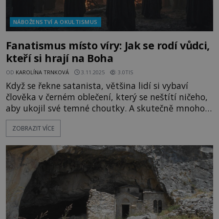
NÁBOŽENSTVÍ A OKULTISMUS
Fanatismus místo víry: Jak se rodí vůdci,
kteří si hrají na Boha
OD
KAROLÍNA TRNKOVÁ
3.11.2025
3.0TIS
Když se řekne satanista, většina lidí si vybaví
člověka v černém oblečení, který se neštítí ničeho,
aby ukojil své temné choutky. A skutečně mnoho
příznivců Satana páchalo vraždy, zneužívalo děti či
ZOBRAZIT VÍCE
týralo zvířata. Někteří se také pomocí černé magie
pokusili seslat na své bližní kletbu. Často říkají, že
takové chování jim našeptal sám ďábel! Opravdu
se vyznavači satanismu dostali do kontaktu s n