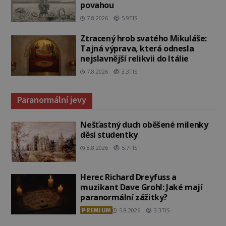
povahou
7.8.2026
5.9TIS
Ztracený hrob svatého Mikuláše:
Tajná výprava, která odnesla
nejslavnější relikvii do Itálie
7.8.2026
3.3TIS
Paranormální jevy
Nešťastný duch oběšené milenky
děsí studentky
8.8.2026
5.7TIS
Herec Richard Dreyfuss a
muzikant Dave Grohl: Jaké mají
paranormální zážitky?
PREMIUM
5.8.2026
3.3TIS