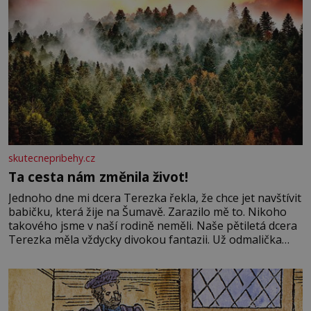
skutecnepribehy.cz
Ta cesta nám změnila život!
Jednoho dne mi dcera Terezka řekla, že chce jet navštívit
babičku, která žije na Šumavě. Zarazilo mě to. Nikoho
takového jsme v naší rodině neměli. Naše pětiletá dcera
Terezka měla vždycky divokou fantazii. Už odmalička
milovala svět pohádek. Každou chvilku mi říkala, že se jí
zdálo o jednorožcích, krásných princeznách, statečných
rytířích a létajících dracích.