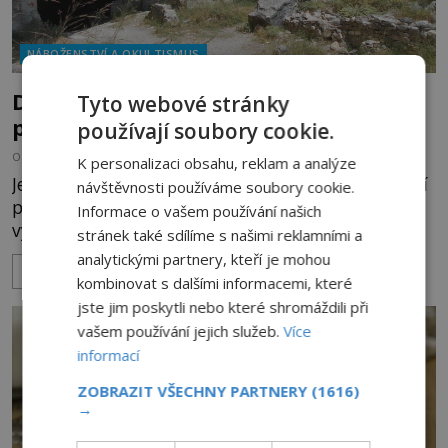
NÁBOŽENSTVÍ A OKULTISMUS
Davelisova jeskyně: Obývají zdejší
Tyto webové stránky
prostory duše zemřelých?
používají soubory cookie.
OD
KAROLÍNA TRNKOVÁ
1.11.2025
3.2TIS
K personalizaci obsahu, reklam a analýze
Jen málokteré místo na Zemi oplývá tak negativní
návštěvnosti používáme soubory cookie.
pověstí jako Davelisova jeskyně v Řecku. „Příběhy
Informace o vašem používání našich
vyprávějí o tajemných zvucích a světlech,
stránek také sdílíme s našimi reklamními a
nepřirozených změnách teploty, přízracích a
analytickými partnery, kteří je mohou
ZOBRAZIT VÍCE
podivných bytostech. I dnes prý toto místo
kombinovat s dalšími informacemi, které
produkuje nějaký zvláštní druh magické energie,
jste jim poskytli nebo které shromáždili při
která vyvolává paranormální aktivity,“
vašem používání jejich služeb.
Více
poznamenává britský archeolog Brian Haughton
informací
(*1964). Může být na těchto zvěstech n
ZOBRAZIT VŠECHNY PARTNERY
(1616)
→