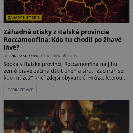
ZÁHADY HISTORIE
Záhadné otisky z italské provincie
Roccamonfina: Kdo tu chodil po žhavé
lávě?
OD
ANDREA ŠULCOVÁ
28.4.2026
3.4TIS
Sopka v italské provincii Roccamonfina na jihu
země právě začíná dštít oheň a síru. „Zachraň se,
kdo můžeš!“ křičí zdejší obyvatelé. Hrůza, kterou
sopka rozpoutá, se nedá slovy popsat. Když je
ZOBRAZIT VÍCE
peklo konečně u konce, všichni se z toho snaží
vzpamatovat. Jen jedna skupinka lidí se tváří zcela
nevzrušeně. Jak je možné, že s nimi hrůzné
události nic nedělají