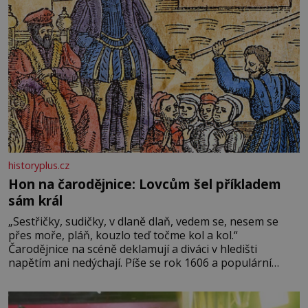
historyplus.cz
Hon na čarodějnice: Lovcům šel příkladem
sám král
„Sestřičky, sudičky, v dlaně dlaň, vedem se, nesem se
přes moře, pláň, kouzlo teď točme kol a kol.“
Čarodějnice na scéně deklamují a diváci v hledišti
napětím ani nedýchají. Píše se rok 1606 a populární
anglický dramatik William Shakespeare uvádí svou
Tragédii o Macbethovi. Napsal ji pro krále Jakuba I., jenž
v roce 1603 vystřídal