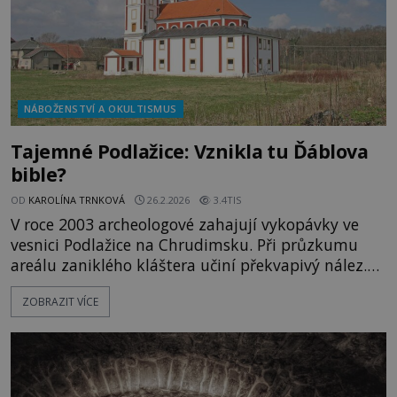
NÁBOŽENSTVÍ A OKULTISMUS
Tajemné Podlažice: Vznikla tu Ďáblova
bible?
OD
KAROLÍNA TRNKOVÁ
26.2.2026
3.4TIS
V roce 2003 archeologové zahajují vykopávky ve
vesnici Podlažice na Chrudimsku. Při průzkumu
areálu zaniklého kláštera učiní překvapivý nález.
Přímo na církevní půdě objeví desítky hrobů.
ZOBRAZIT VÍCE
Nalezené ostatky patří ženám i dětem. Dva dětské
hroby se nachází přímo v rajském dvoře, kam
směli jenom řeholníci. Jak to vysvětlit? Roku 2003
zkoumají arch