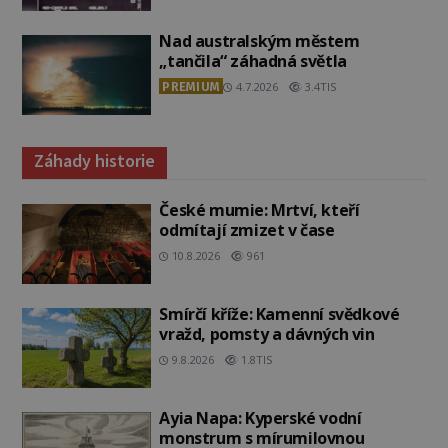
Nad australským městem
„tančila“ záhadná světla
PREMIUM
4.7.2026
3.4TIS
Záhady historie
České mumie: Mrtví, kteří
odmítají zmizet v čase
10.8.2026
961
Smírčí kříže: Kamenní svědkové
vražd, pomsty a dávných vin
9.8.2026
1.8TIS
Ayia Napa: Kyperské vodní
monstrum s mírumilovnou