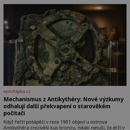
epochaplus.cz
Mechanismus z Antikythéry: Nové výzkumy
odhalují další překvapení o starověkém
počítači
Když řečtí potápěči v roce 1901 objeví u ostrova
Antikythéra zrezivělý kus bronzu, nikdo netuší, že drží v