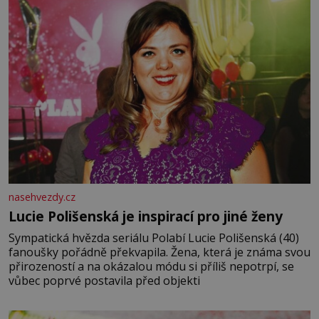
nasehvezdy.cz
Lucie Polišenská je inspirací pro jiné ženy
Sympatická hvězda seriálu Polabí Lucie Polišenská (40)
fanoušky pořádně překvapila. Žena, která je známa svou
přirozeností a na okázalou módu si příliš nepotrpí, se
vůbec poprvé postavila před objekti