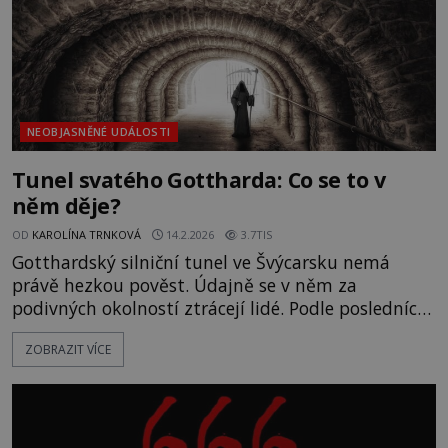
NEOBJASNĚNÉ UDÁLOSTI
Tunel svatého Gottharda: Co se to v
něm děje?
OD
KAROLÍNA TRNKOVÁ
14.2.2026
3.7TIS
Gotthardský silniční tunel ve Švýcarsku nemá
právě hezkou pověst. Údajně se v něm za
podivných okolností ztrácejí lidé. Podle posledních
informací přitom anomální jevy v tunelu
ZOBRAZIT VÍCE
neustávají, ale naopak nabírají na stále větší
intenzitě! Pokud si někdy uděláte výlet do
Švýcarska, tomuto místu se rozhodně vyhněte.
Silniční tunel sv. Gottharda je t