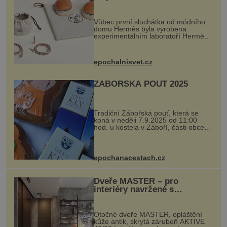
Vůbec první sluchátka od módního
domu Hermès byla vyrobena
experimentálním laboratoří Hermès
Ateliers Horizons. Elegantní gadget
si vyžádal dva roky vývoje a chlubí
se ručně šitou hovězí kůží a
epochalnisvet.cz
kovový...
ZÁBOŘSKÁ POUŤ 2025
Tradiční Zábořská pouť, která se
koná v neděli 7.9.2025 od 11:00
hod. u kostela v Záboří, části obce
Kly u Mělníka. V programu naleznete
komentovanou prohlídku kostela,
dobovou hudbu, řemesla, atrakce...
epochanacestach.cz
Dveře MASTER – pro
interiéry navržené s
rozumem i vášní!
Otočné dveře MASTER, opláštění
kůže antik, skrytá zárubeň AKTIVE