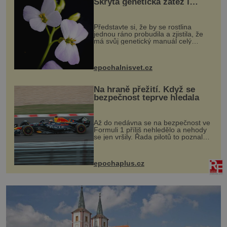
Skrytá genetická zátěž i
evoluční výhoda
Představte si, že by se rostlina
jednou ráno probudila a zjistila, že
má svůj genetický manuál celý
dvakrát. Přesně to se občas v
přírodě stane – a podle nového
výzkumu to může být pro druhy
epochalnisvet.cz
vstupenka...
Na hraně přežití. Když se
bezpečnost teprve hledala
Až do nedávna se na bezpečnost ve
Formuli 1 příliš nehledělo a nehody
se jen vršily. Řada pilotů to poznala
na vlastní kůži, často s trvalými
následky nebo bohužel i ztrátou
života. Dnes nepochopiteln...
epochaplus.cz