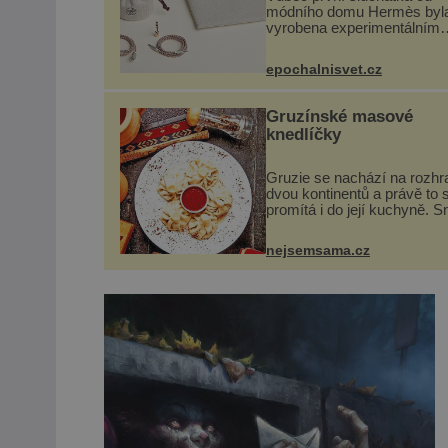
módního domu Hermès byl
vyrobena experimentálním
laboratoří Hermès Ateliers
Horizons. Elegantní gadget 
epochalnisvet.cz
vyžádal dva roky vývoje a c
se ručně šitou hovězí kůží 
kovový...
Gruzínské masové
knedlíčky
Gruzie se nachází na rozhr
dvou kontinentů a právě to 
promítá i do její kuchyně. S
se v ní evropské a asijské 
a díky tomu vznikají rozman
nejsemsama.cz
chuťově bohaté pokrmy, kte
rozhodně st...