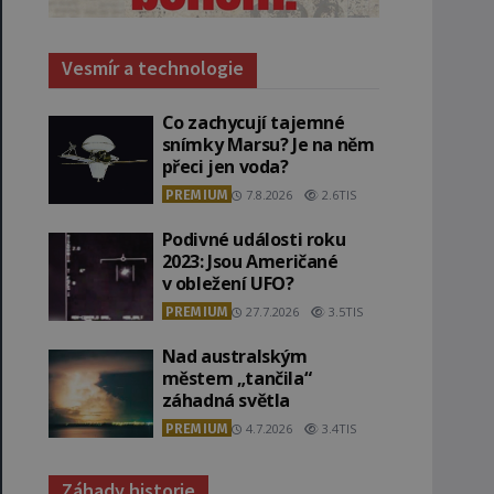
Vesmír a technologie
Co zachycují tajemné
snímky Marsu? Je na něm
přeci jen voda?
PREMIUM
7.8.2026
2.6TIS
Podivné události roku
2023: Jsou Američané
v obležení UFO?
PREMIUM
27.7.2026
3.5TIS
Nad australským
městem „tančila“
záhadná světla
PREMIUM
4.7.2026
3.4TIS
Záhady historie