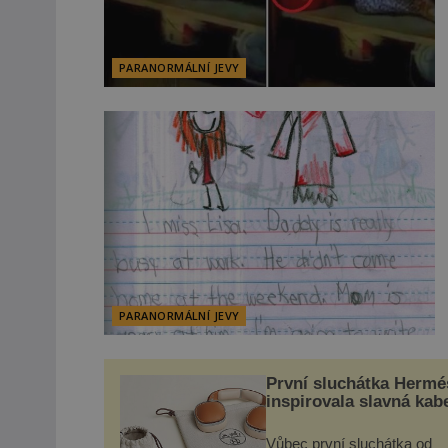
PARANORMÁLNÍ JEVY
PARANORMÁLNÍ JEVY
První sluchátka Hermé
inspirovala slavná kab
Vůbec první sluchátka od