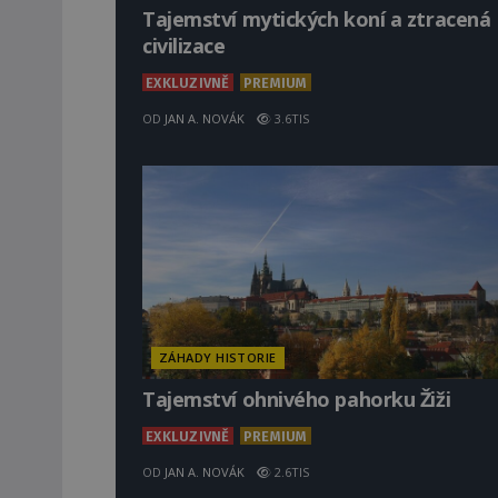
Tajemství mytických koní a ztracená
civilizace
EXKLUZIVNĚ
PREMIUM
OD
JAN A. NOVÁK
3.6TIS
ZÁHADY HISTORIE
Tajemství ohnivého pahorku Žiži
EXKLUZIVNĚ
PREMIUM
OD
JAN A. NOVÁK
2.6TIS