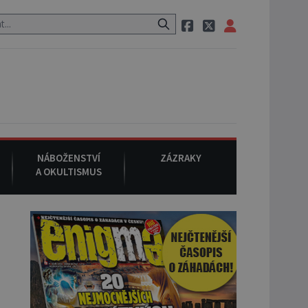
m, při němž umírá i těhotná herečka Sharon Tate.
9. srpna 1969
NÁBOŽENSTVÍ
ZÁZRAKY
A OKULTISMUS