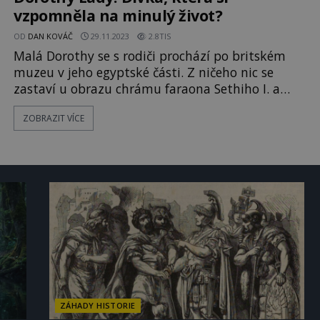
vzpomněla na minulý život?
OD
DAN KOVÁČ
29.11.2023
2.8TIS
Malá Dorothy se s rodiči prochází po britském
muzeu v jeho egyptské části. Z ničeho nic se
zastaví u obrazu chrámu faraona Sethiho I. a
začne volat: „Tady je můj domov!“ Diví se také, že
ZOBRAZIT VÍCE
na fotografii nejsou stromy a zahrady, které si
prý pamatuje. Chrám dle jejích rodičů však nikdy
předtím neviděla. Kdo byla Dorothy Eady?
Opravdu si vzpomněla na minulý život? [gallery
ids="134311
ZÁHADY HISTORIE