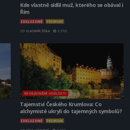
Kde vlastně sídlil muž, kterého se obával i
Řím
EXKLUZIVNĚ
PREMIUM
OD
VLADIMÍR ŠIŠKA
3.5TIS
NEOBJASNĚNÉ UDÁLOSTI
Tajemství Českého Krumlova: Co
alchymisté ukryli do tajemných symbolů?
EXKLUZIVNĚ
PREMIUM