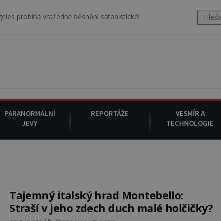
vražedné běsnění satanistického gangu vedeného Charlesem Mansone
PARANORMÁLNÍ
REPORTÁŽE
VESMÍR A
JEVY
TECHNOLOGIE
Tajemný italský hrad Montebello:
Straší v jeho zdech duch malé holčičky?