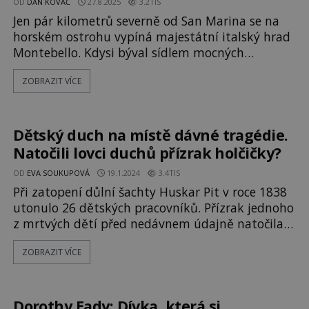
OD
DAN KOVÁČ
27.8.2025
3.2TIS
Jen pár kilometrů severně od San Marina se na
horském ostrohu vypíná majestátní italský hrad
Montebello. Kdysi býval sídlem mocných
šlechtických rodů, které z něj ovládaly celé širé
ZOBRAZIT VÍCE
okolí. Ve 14. století tu však došlo k tragické
události, která prý odstartovala podivnou
paranormální aktivitu… Hrad Montebello
nacházející se v provincii Rimini byl postaven
Dětský duch na místě dávné tragédie.
Natočili lovci duchů přízrak holčičky?
OD
EVA SOUKUPOVÁ
19.1.2024
3.4TIS
Při zatopení důlní šachty Huskar Pit v roce 1838
utonulo 26 dětských pracovníků. Přízrak jednoho
z mrtvých dětí před nedávnem údajně natočila
dvojice vyšetřovatelů paranormálních jevů, kteří
ZOBRAZIT VÍCE
se vydali místo prozkoumat. Dokládá jejich video,
že se v místě tragické události stále zdržují
duchové obětí? Oblast Jižního Yorkshiru ve Velké
Británi
Dorothy Eady: Dívka, která si