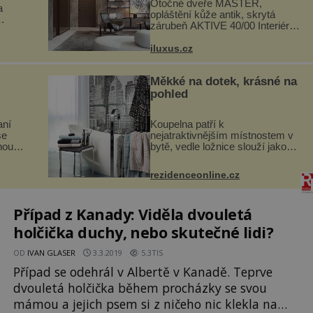
Otočné dveře MASTER,
a
opláštění kůže antik, skrytá
zárubeň AKTIVE 40/00 Interiéry
navrhované na zakázku často
si
vyžadují atypické rozměry nejen
iluxus.cz
hlubí
nábytku, ale i otvorových prvků.
a
Technické zázemí dnes umož...
Měkké na dotek, krásné na
pohled
aní
Koupelna patří k
se
nejatraktivnějším místnostem v
noubí
bytě, vedle ložnice slouží jako
chutě
místo pro relaxaci a odpočinek.
ité a
Koupelnový textil – ručníky,
rezidenceonline.cz
ré
osušky a koberečky – mohou
jako mávnutím kouzelného
proutku...
Případ z Kanady: Viděla dvouletá
holčička duchy, nebo skutečné lidi?
OD
IVAN GLASER
3.3.2019
5.3TIS
Případ se odehrál v Albertě v Kanadě. Teprve
dvouletá holčička během procházky se svou
mámou a jejich psem si z ničeho nic klekla na