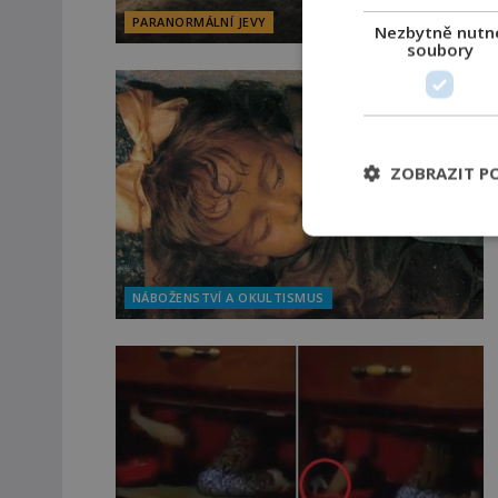
PARANORMÁLNÍ JEVY
Nezbytně nutn
soubory
ZOBRAZIT P
NÁBOŽENSTVÍ A OKULTISMUS