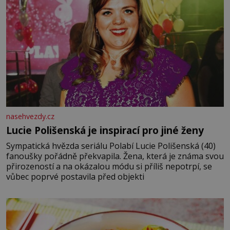
nasehvezdy.cz
Lucie Polišenská je inspirací pro jiné ženy
Sympatická hvězda seriálu Polabí Lucie Polišenská (40)
fanoušky pořádně překvapila. Žena, která je známa svou
přirozeností a na okázalou módu si příliš nepotrpí, se
vůbec poprvé postavila před objekti