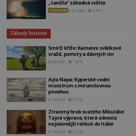
„tančila“ záhadná světla
PREMIUM
4.7.2026
3.4TIS
Záhady historie
Smírčí kříže: Kamenní svědkové
vražd, pomsty a dávných vin
9.8.2026
1.3TIS
Ayia Napa: Kyperské vodní
monstrum s mírumilovnou
povahou
7.8.2026
5.7TIS
Ztracený hrob svatého Mikuláše:
Tajná výprava, která odnesla
nejslavnější relikvii do Itálie
7.8.2026
3.2TIS