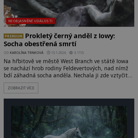
NEOBJASNĚNÉ UDÁLOSTI
Prokletý černý anděl z Iowy:
PREMIUM
Socha obestřená smrtí
OD
KAROLÍNA TRNKOVÁ
15.1.2026
3.1TIS
Na hřbitově ve městě West Branch ve státě Iowa
se nachází hrob rodiny Feldevertových, nad nímž
bdí záhadná socha anděla. Nechala ji zde vztyčit
Tereza Doležalová Feldvertová (†1924) jako součást
ZOBRAZIT VÍCE
rodinného hrobky. S místem se pojí řada
tajemných legend – podle nich má být prokleté
kvůli údajným hříchům Feldvertové. Dokáže tato
socha skutečně zabíjet? [gallery size="full"
ids="163881,163880,16387