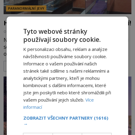
PARANORMÁLNÍ JEVY
Hřbitovní záhada: Vesnici děsí živí mrtví!
Tyto webové stránky
OD
KAROLÍNA TRNKOVÁ
23.7.2024
2.6TIS
používají soubory cookie.
Na vesnickém hřbitově v San Bernardu v Kolumbii
se už několik desítek let pohřbení nebožtíci sami
K personalizaci obsahu, reklam a analýze
od sebe mumifikují. Vědci si přitom marně lámou
návštěvnosti používáme soubory cookie.
hlavu, co se to děje. Činí tak jeden nebožtík po
Informace o vašem používání našich
ZOBRAZIT VÍCE
druhém. Co se odehrává v zázračné zemi plné
stránek také sdílíme s našimi reklamními a
zachovalých zemřelých? Prostorem vesnického
analytickými partnery, kteří je mohou
hřbitova v kolumbijském San Bernardu, ležícím asi
kombinovat s dalšími informacemi, které
100 km jižně
jste jim poskytli nebo které shromáždili při
vašem používání jejich služeb.
Více
informací
ZOBRAZIT VŠECHNY PARTNERY
(1616)
→