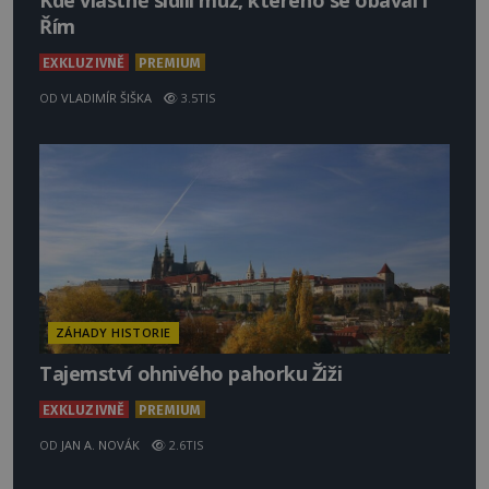
Kde vlastně sídlil muž, kterého se obával i
Řím
EXKLUZIVNĚ
PREMIUM
OD
VLADIMÍR ŠIŠKA
3.5TIS
ZÁHADY HISTORIE
Tajemství ohnivého pahorku Žiži
EXKLUZIVNĚ
PREMIUM
OD
JAN A. NOVÁK
2.6TIS