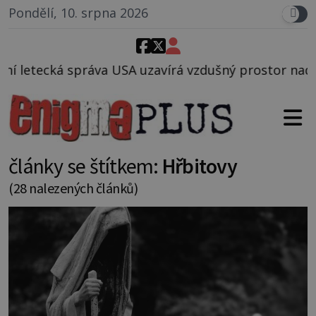
Pondělí, 10. srpna 2026
avírá vzdušný prostor nad Oblastí 51, mohlo to souv
články se štítkem:
Hřbitovy
(28 nalezených článků)