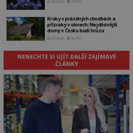
4.8.2026
3.5TIS
Kroky v prázdných chodbách a
přízraky v oknech: Nejděsivější
domy v Česku budí hrůzu
2.8.2026
3.3TIS
NENECHTE SI UJÍT DALŠÍ ZAJÍMAVÉ
ČLÁNKY