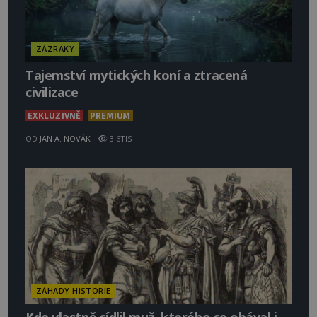
ZÁZRAKY
Tajemství mytických koní a ztracená
civilizace
EXKLUZIVNĚ
PREMIUM
OD
JAN A. NOVÁK
3.6TIS
ZÁHADY HISTORIE