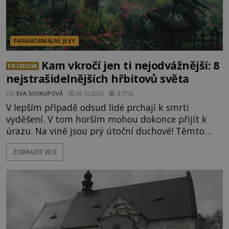
PARANORMÁLNÍ JEVY
Kam vkročí jen ti nejodvážnější: 8
PREMIUM
nejstrašidelnějších hřbitovů světa
OD
EVA SOUKUPOVÁ
26.10.2025
3.7TIS
V lepším případě odsud lidé prchají k smrti
vyděšení. V tom horším mohou dokonce přijít k
úrazu. Na vině jsou prý útoční duchové! Těmto
nejděsivějším hřbitovům je lepší se vyhnout...
ZOBRAZIT VÍCE
Odpočívá zde tajemná stopařka? HŘBITOV
NANEBEVZETÍ: PŘÍZRAČNÁ STOPAŘKA MIZÍ Z AUT
Chicago, USA Právě zde se odehrává a stále
opakuje svě