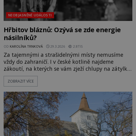
NEOBJASNĚNÉ UDÁLOSTI
Hřbitov bláznů: Ozývá se zde energie
násilníků?
OD
KAROLÍNA TRNKOVÁ
29.3.2026
2.8TIS
Za tajemnými a strašidelnými místy nemusíme
vždy do zahraničí. I v české kotlině najdeme
zákoutí, na kterých se vám zježí chlupy na zátylku.
Patří mezi ně bezpochyby i řada historických
ZOBRAZIT VÍCE
hřbitovů. Příběhy, které se za nimi mnohdy
ukrývají, jsou smutné, poučné i strašidelné. A
nejinak je tomu také v případě hřbitova v
pražských Bohnických... Kolem p