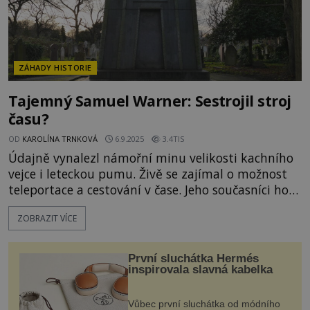
ZÁHADY HISTORIE
Tajemný Samuel Warner: Sestrojil stroj
času?
OD
KAROLÍNA TRNKOVÁ
6.9.2025
3.4TIS
Údajně vynalezl námořní minu velikosti kachního
vejce i leteckou pumu. Živě se zajímal o možnost
teleportace a cestování v čase. Jeho současníci ho
však vesměs považovali za šarlatána a nakonec
ZOBRAZIT VÍCE
prý zemřel v naprosté chudobě. Tak oficiálně
skončil podivínský viktoriánský vynálezce Samuel
Alfred Warner (1793–1853). Jeho smrt stejně jako
První sluchátka Hermés
jeho výtvory však obestírá tajemství. Někteří věří,
inspirovala slavná kabelka
že byl za
Vůbec první sluchátka od módního