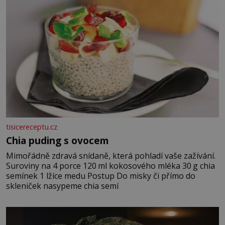
tisicereceptu.cz
Chia puding s ovocem
Mimořádně zdravá snídaně, která pohladí vaše zažívání.
Suroviny na 4 porce 120 ml kokosového mléka 30 g chia
semínek 1 lžíce medu Postup Do misky či přímo do
skleniček nasypeme chia semí