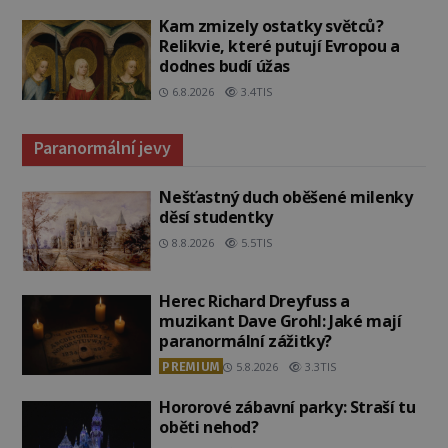
Kam zmizely ostatky světců?
Relikvie, které putují Evropou a
dodnes budí úžas
6.8.2026
3.4TIS
Paranormální jevy
Nešťastný duch oběšené milenky
děsí studentky
8.8.2026
5.5TIS
Herec Richard Dreyfuss a
muzikant Dave Grohl: Jaké mají
paranormální zážitky?
PREMIUM
5.8.2026
3.3TIS
Hororové zábavní parky: Straší tu
oběti nehod?