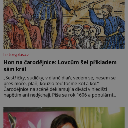
historyplus.cz
Hon na čarodějnice: Lovcům šel příkladem
sám král
„Sestřičky, sudičky, v dlaně dlaň, vedem se, nesem se
přes moře, pláň, kouzlo teď točme kol a kol.“
Čarodějnice na scéně deklamují a diváci v hledišti
napětím ani nedýchají. Píše se rok 1606 a populární
anglický dramatik William Shakespeare uvádí svou
Tragédii o Macbethovi. Napsal ji pro krále Jakuba I., jenž
v roce 1603 vystřídal