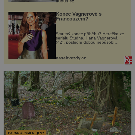
iluxus.cz
dnes umož...
Konec Vagnerové s
Francouzem?
Smutný konec příběhu? Herečka ze
seriálu Studna, Hana Vagnerová
(42), poslední dobou nepůsobí
nejšťastněji. Ačkoli časy její anorexie
jsou už dávno pryč a opět se pyšnila
ženskými křivkami, najednou s...
nasehvezdy.cz
PARANORMÁLNÍ JEVY