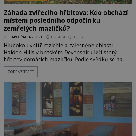
Záhada zvířecího hřbitova: Kdo obchází
místem posledního odpočinku
zemřelých mazlíčků?
OD
KAROLÍNA TRNKOVÁ
1.12.2024
3.1TIS
Hluboko uvnitř rozlehlé a zalesněné oblasti
Haldon Hills v britském Devonshiru leží starý
hřbitov domácích mazlíčků. Podle svědků se na
něm zjevují duchové dávno mrtvých zvířat. Ale
ZOBRAZIT VÍCE
také jej obchází cosi mnohem zlověstnějšího. Zdá
se, že jakési groteskní a naprosto odporné stvoření
vyhrabává staré hroby a požírá pohřbená zvířata!
V roce