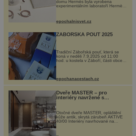
domu Hermès byla vyrobena
experimentálním laboratoří Hermès
Ateliers Horizons. Elegantní gadget
si vyžádal dva roky vývoje a chlubí
se ručně šitou hovězí kůží a
epochalnisvet.cz
kovový...
ZÁBOŘSKÁ POUŤ 2025
Tradiční Zábořská pouť, která se
koná v neděli 7.9.2025 od 11:00
hod. u kostela v Záboří, části obce
Kly u Mělníka. V programu naleznete
komentovanou prohlídku kostela,
dobovou hudbu, řemesla, atrakce...
epochanacestach.cz
Dveře MASTER – pro
interiéry navržené s
rozumem i vášní!
Otočné dveře MASTER, opláštění
kůže antik, skrytá zárubeň AKTIVE
40/00 Interiéry navrhované na
zakázku často vyžadují atypické
rozměry nejen nábytku, ale i
otvorových prvků. Technické zázemí