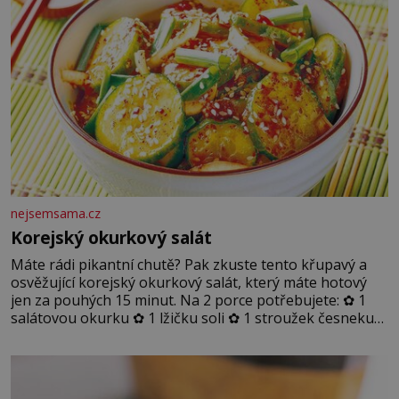
nejsemsama.cz
Korejský okurkový salát
Máte rádi pikantní chutě? Pak zkuste tento křupavý a
osvěžující korejský okurkový salát, který máte hotový
jen za pouhých 15 minut. Na 2 porce potřebujete: ✿ 1
salátovou okurku ✿ 1 lžičku soli ✿ 1 stroužek česneku
✿ 1 lžíci sójové omáčky ✿ 1 lžíci rýžového octa ✿ 1 lžičku
sezamového oleje ✿ 1 lžičku chilli ✿ 1 lžičku cukru ✿ 1
jarní cibulku ✿ 1 lžíci sezamových semínek