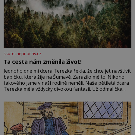
skutecnepribehy.cz
Ta cesta nám změnila život!
Jednoho dne mi dcera Terezka řekla, že chce jet navštívit
babičku, která žije na Šumavě. Zarazilo mě to. Nikoho
takového jsme v naší rodině neměli. Naše pětiletá dcera
Terezka měla vždycky divokou fantazii. Už odmalička
milovala svět pohádek. Každou chvilku mi říkala, že se jí
zdálo o jednorožcích, krásných princeznách, statečných
rytířích a létajících dracích.