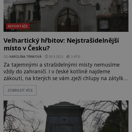
REPORTÁŽE
Velhartický hřbitov: Nejstrašidelnější
místo v Česku?
OD
KAROLÍNA TRNKOVÁ
30.9.2025
3.4TIS
Za tajemnými a strašidelnými místy nemusíme
vždy do zahraničí. I v české kotlině najdeme
zákoutí, na kterých se vám zježí chlupy na zátylku.
Patří mezi ně bezpochyby i řada historických
ZOBRAZIT VÍCE
hřbitovů. Příběhy, které se za nimi mnohdy
ukrývají, jsou smutné, poučné i strašidelné. A
nejinak je tomu i s Velhartickým hřbitovem... Je
brzké ráno a vesnice v