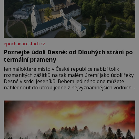
epochanacestach.cz
Poznejte údolí Desné: od Dlouhých strání po
termální prameny
Jen málokteré místo v České republice nabízí tolik
rozmanitých zážitků na tak malém území jako údolí řeky
Desné v srdci Jeseníků. Během jediného dne můžete
nahlédnout do útrob jedné z nejvýznamnějších vodních
elektráren v Evropě, vydat se na horské hřebeny, projet
se na koloběžce a den zakončit poznáváním památek ve
Velkých Losinách nebo v termálním