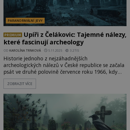
PARANORMÁLNÍ JEVY
Upíři z Čelákovic: Tajemné nálezy,
PREMIUM
které fascinují archeology
OD
KAROLÍNA TRNKOVÁ
5.11.2025
3.2TIS
Historie jednoho z nejzáhadnějších
archeologických nálezů v České republice se začala
psát ve druhé polovině července roku 1966, kdy
byla v oblasti zvané Mrchovláčka ve východní části
ZOBRAZIT VÍCE
Čelákovic nalezena lidská kostra. Místní lékař
konstatoval, že jde o pozůstatky uložené do země
před dobou delší, než by zajímalo bezpečnostní
orgány. Následně se práce ujali archeologové, kteří
odkryli řadu hrobů s