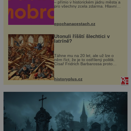
– přímo v historickém jádru města a
pro všechny zcela zdarma. Hlavní
program se odehraje na Karlově a
Husově náměstí. Návštěvníci se
mohou těšit na víno, burčák, pes...
epochanacestach.cz
Utonuli říšští šlechtici v
latríně?
Táhne mu na 20 let, ale už lze o
něm říct, že je to ostřílený politik.
Císař Fridrich Barbarossa proto
posílá svého syna a dědice Jindřicha
VI. do Erfurtu, aby se stal
prostředníkem při řešení sporu m...
historyplus.cz