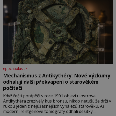
epochaplus.cz
Mechanismus z Antikythéry: Nové výzkumy
odhalují další překvapení o starověkém
počítači
Když řečtí potápěči v roce 1901 objeví u ostrova
Antikythéra zrezivělý kus bronzu, nikdo netuší, že drží v
rukou jeden z nejúžasnějších vynálezů starověku. Až
moderní rentgenové tomografy odhalí desítky