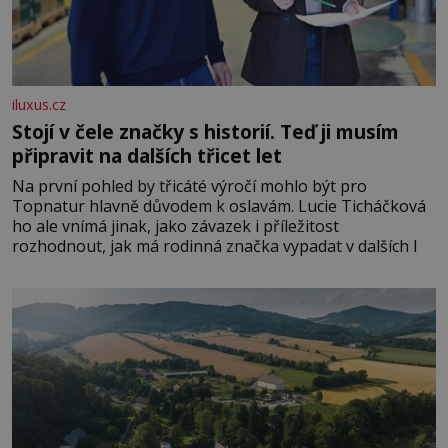
iluxus.cz
Stojí v čele značky s historií. Teď ji musím
připravit na dalších třicet let
Na první pohled by třicáté výročí mohlo být pro
Topnatur hlavně důvodem k oslavám. Lucie Ticháčková
ho ale vnímá jinak, jako závazek i příležitost
rozhodnout, jak má rodinná značka vypadat v dalších l