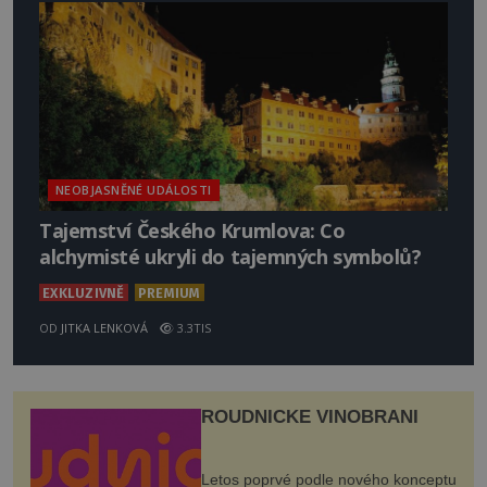
NEOBJASNĚNÉ UDÁLOSTI
Tajemství Českého Krumlova: Co
alchymisté ukryli do tajemných symbolů?
EXKLUZIVNĚ
PREMIUM
OD
JITKA LENKOVÁ
3.3TIS
ROUDNICKÉ VINOBRANÍ
Letos poprvé podle nového konceptu