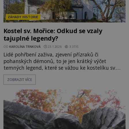
ZÁHADY HISTORIE
Kostel sv. Mořice: Odkud se vzaly
tajuplné legendy?
OD
KAROLÍNA TRNKOVÁ
23.1.2026
3.3TIS
Lidé pohřbení zaživa, zjevení přízraků či
pohanských démonů, to je jen krátký výčet
temných legend, které se vážou ke kostelíku sv.
Mořice a nedalekému hřbitovu na vrchu Mouřenec.
ZOBRAZIT VÍCE
Záhadologové jsou přesvědčeni, že se zdejšími
nadpřirozenými silami si není radno zahrávat.
Šumavské pověsti jsou často velmi neveselé.
Výjimkou není ani sbírka lege