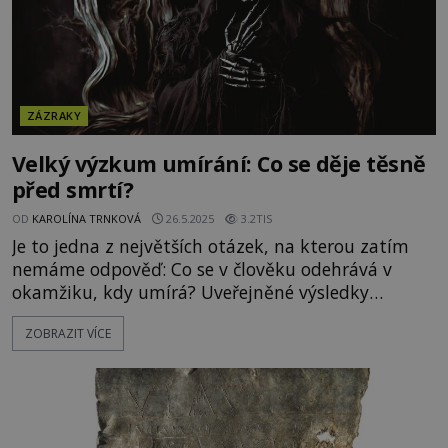
ZÁZRAKY
Velký výzkum umírání: Co se děje těsně
před smrtí?
OD
KAROLÍNA TRNKOVÁ
26.5.2025
3.2TIS
Je to jedna z největších otázek, na kterou zatím
nemáme odpověď: Co se v člověku odehrává v
okamžiku, kdy umírá? Uveřejněné výsledky
výzkumu klinické smrti, který zahrnoval celých
ZOBRAZIT VÍCE
14 000 případů, nasvědčují tomu, že po smrti není
úplný konec... Co vidí umírající těsně před smrtí a
existuje něco i potom? Alespoň některé z těchto
otázek otevírá bádá