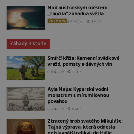
Nad australským městem
„tančila“ záhadná světla
PREMIUM
4.7.2026
3.4TIS
Záhady historie
Smírčí kříže: Kamenní svědkové
vražd, pomsty a dávných vin
9.8.2026
1.1TIS
Ayia Napa: Kyperské vodní
monstrum s mírumilovnou
povahou
7.8.2026
5.6TIS
Ztracený hrob svatého Mikuláše:
Tajná výprava, která odnesla
nejslavnější relikvii do Itálie