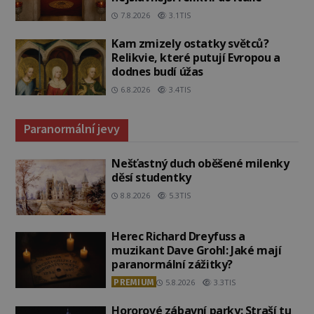
7.8.2026
3.1TIS
Kam zmizely ostatky světců?
Relikvie, které putují Evropou a
dodnes budí úžas
6.8.2026
3.4TIS
Paranormální jevy
Nešťastný duch oběšené milenky
děsí studentky
8.8.2026
5.3TIS
Herec Richard Dreyfuss a
muzikant Dave Grohl: Jaké mají
paranormální zážitky?
PREMIUM
5.8.2026
3.3TIS
Hororové zábavní parky: Straší tu