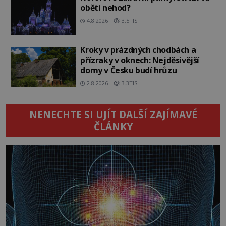
oběti nehod?
4.8.2026
3.5TIS
Kroky v prázdných chodbách a
přízraky v oknech: Nejděsivější
domy v Česku budí hrůzu
2.8.2026
3.3TIS
NENECHTE SI UJÍT DALŠÍ ZAJÍMAVÉ
ČLÁNKY