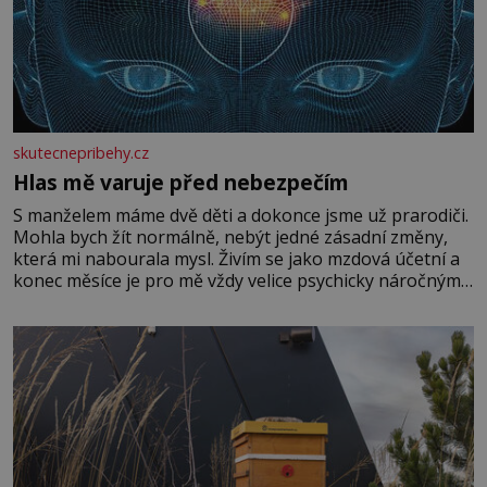
skutecnepribehy.cz
Hlas mě varuje před nebezpečím
S manželem máme dvě děti a dokonce jsme už prarodiči.
Mohla bych žít normálně, nebýt jedné zásadní změny,
která mi nabourala mysl. Živím se jako mzdová účetní a
konec měsíce je pro mě vždy velice psychicky náročným
obdobím. Od té chvíle, co máme vnoučata, mi dcera čím
dál častěji volá o pomoc, co se hlídání týče. Dalo by se