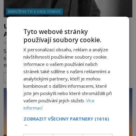
NÁBOŽENSTVÍ A OKULTISMUS
Umělci pod vlivem nadpřirozených sil:
Tyto webové stránky
Arthur Conan Doyle
používají soubory cookie.
OD
KAROLÍNA TRNKOVÁ
20.5.2024
3.2TIS
K personalizaci obsahu, reklam a analýze
Spiritistické seance, rituály a komunikace
návštěvnosti používáme soubory cookie.
s neznámými entitami. Okultní a esoterická učení
Informace o vašem používání našich
nemusí být vždy jen výhradou prakticky
stránek také sdílíme s našimi reklamními a
neznámých podivínů. Mnohdy je za své přijímaly i
ZOBRAZIT VÍCE
slavné umělecké osobnosti, což dokládají třeba
analytickými partnery, kteří je mohou
díla britského spisovatele Arthura Conana Doyle.
kombinovat s dalšími informacemi, které
V dějinách Británie najdeme jen málo autorů tak
jste jim poskytli nebo které shromáždili při
zapálených do spiritismu
vašem používání jejich služeb.
Více
informací
ZOBRAZIT VŠECHNY PARTNERY
(1616)
→