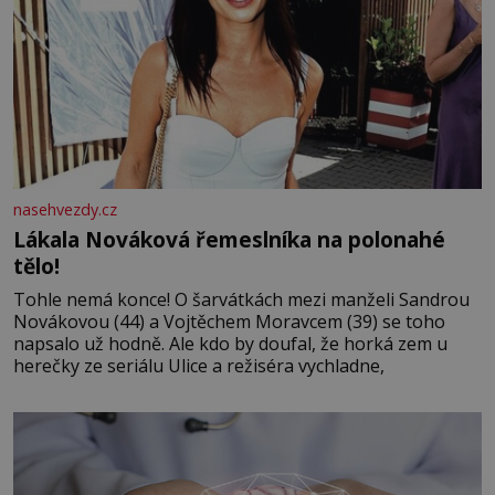
nasehvezdy.cz
Lákala Nováková řemeslníka na polonahé
tělo!
Tohle nemá konce! O šarvátkách mezi manželi Sandrou
Novákovou (44) a Vojtěchem Moravcem (39) se toho
napsalo už hodně. Ale kdo by doufal, že horká zem u
herečky ze seriálu Ulice a režiséra vychladne,