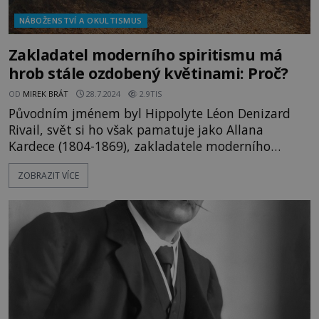
NÁBOŽENSTVÍ A OKULTISMUS
Zakladatel moderního spiritismu má
hrob stále ozdobený květinami: Proč?
OD
MIREK BRÁT
28.7.2024
2.9TIS
Původním jménem byl Hippolyte Léon Denizard
Rivail, svět si ho však pamatuje jako Allana
Kardece (1804-1869), zakladatele moderního
spiritismu. Jeho hrob v Paříži je stále ozdobený
ZOBRAZIT VÍCE
květinami. Proč je tam lidé nosí? Allan Kardec
začal používat svůj pseudonym jako reakci na
spiritistickou seanci. V ní se dozvěděl, že byl
v době římsko-galských válek