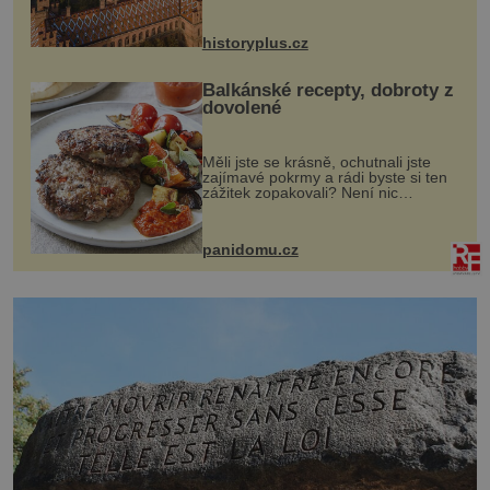
český architekt Josef Hlávka. Ten si
na něm dal mimořádně záležet. Jeho
stavební plány by při ...
historyplus.cz
Balkánské recepty, dobroty z
dovolené
Měli jste se krásně, ochutnali jste
zajímavé pokrmy a rádi byste si ten
zážitek zopakovali? Není nic
snazšího. Pljeskavica (10 porcí)
Možná jste ji ochutnali na dovolené v
bývalé Jugoslávii, lze ji vi...
panidomu.cz