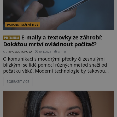
PARANORMÁLNÍ JEVY
E-maily a textovky ze záhrobí:
PREMIUM
Dokážou mrtví ovládnout počítač?
OD
EVA SOUKUPOVÁ
30.1.2026
3.4TIS
O komunikaci s moudrými předky či zesnulými
blízkými se lidé pomocí různých metod snaží od
počátku věků. Moderní technologie by takovou
komunikaci mohla usnadnit. Zdá se totiž, že si
ZOBRAZIT VÍCE
duchové začali osvojovat práci s telefony a
výpočetní technikou. Nepochopitelné události se
nevyhýbají ani slavným a bohatým. O tom se na
vlastní kůži před několika lety pře