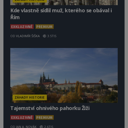
Kde vlastně sídlil muž, kterého se obával i
Řím
EXKLUZIVNĚ
PREMIUM
OD
VLADIMÍR ŠIŠKA
3.5TIS
ZÁHADY HISTORIE
Tajemství ohnivého pahorku Žiži
EXKLUZIVNĚ
PREMIUM
OD
JAN A. NOVÁK
2.6TIS