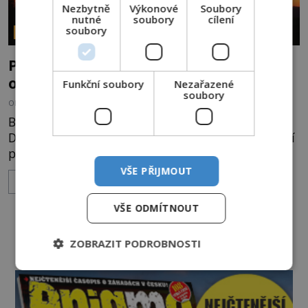
Nezbytně
Výkonové
Soubory
nutné
soubory
cílení
soubory
PARANORMÁLNÍ JEVY
Překonala otcovská pýcha hranice
onoho světa?
Funkční soubory
Nezařazené
soubory
OD
ADRIANA VOJTÍŠKOVÁ
29.4.2024
2.5TIS
Britská televizní a divadelní herečka Maureen
Diane Lipman (*1946) si prohlíží svůj mobil. Objeví
přitom zprávu od svého muže Jacka Rosenthala
(1931–2004): „Náš chlapec si vede dobře.“ Výraz v
VŠE PŘIJMOUT
ZOBRAZIT VÍCE
jejím obličeji svědčí o pořádném šoku. Co je na
krátké textové zprávě od manžela tak
VŠE ODMÍTNOUT
překvapující? K pochopení celého příhody je nutné
DALŠÍ ČLÁNKY ›
zdůrazni
ZOBRAZIT PODROBNOSTI