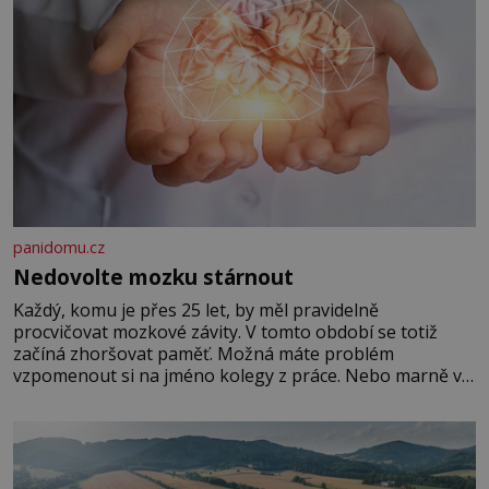
panidomu.cz
Nedovolte mozku stárnout
Každý, komu je přes 25 let, by měl pravidelně
procvičovat mozkové závity. V tomto období se totiž
začíná zhoršovat paměť. Možná máte problém
vzpomenout si na jméno kolegy z práce. Nebo marně v
paměti lovíte název knížky, kterou jste nedávno přečetli.
Je to opravdu tak, s věkem jako kdyby se paměť
rozhodla stávkovat. Cvičte