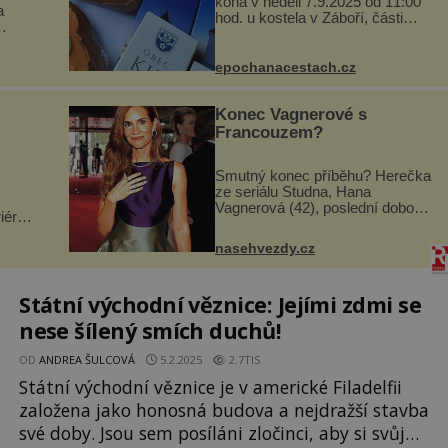
koná v neděli 7.9.2025 od 11:00
a
hod. u kostela v Záboří, části
obce Kly u Mělníka. V programu
naleznete komentovanou
si
prohlídku kostela, dobovou
epochanacestach.cz
hlubí
hudbu, řemesla, atrakce...
a
Konec Vagnerové s
Francouzem?
Smutný konec příběhu? Herečka
ze seriálu Studna, Hana
Vagnerová (42), poslední dobou
iéry
nepůsobí nejšťastněji. Ačkoli
sto
časy její anorexie jsou už dávno
nejen
nasehvezdy.cz
pryč a opět se pyšnila ženskými
vků.
křivkami, najednou s...
ž...
Státní východní věznice: Jejími zdmi se
nese šílený smích duchů!
OD
ANDREA ŠULCOVÁ
5.2.2025
2.7TIS
Státní východní věznice je v americké Filadelfii
založena jako honosná budova a nejdražší stavba
své doby. Jsou sem posíláni zločinci, aby si svůj