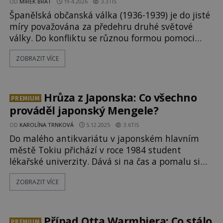
OD
MIREK BRÁT
19.4.2026
3.3TIS
Španělská občanská válka (1936-1939) je do jisté
míry považována za předehru druhé světové
války. Do konfliktu se různou formou pomoci
znepřáteleným stranám zapojila i řada dalších
ZOBRAZIT VÍCE
zemí. Povstaleckým silám pomáhaly nacistické
Německo a fašistická Itálie. Republikánské vládě
poskytl významnou podporu například Sovětský
svaz. Méně známou skute
Hrůza z Japonska: Co všechno
PREMIUM
prováděl japonský Mengele?
OD
KAROLÍNA TRNKOVÁ
5.12.2025
3.6TIS
Do malého antikvariátu v japonském hlavním
městě Tokiu přichází v roce 1984 student
lékařské univerzity. Dává si na čas a pomalu si
prohlíží jeden regál za druhým. Snaží se najít
ZOBRAZIT VÍCE
nějaké zajímavé publikace, které by mohl využít
při studiu. V jednu chvíli ho zaujme zvláštní,
staře vypadající sešit. Zamyšleně ho vytáhne z
police a začne jím listovat. Jeho výraz se rychle
Případ Otta Warmbiera: Co stálo
PREMIUM