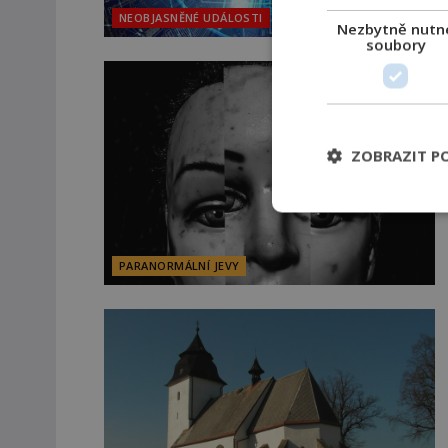
NEOBJASNĚNÉ UDÁLOSTI
Nezbytně nutn
soubory
ZOBRAZIT P
PARANORMÁLNÍ JEVY