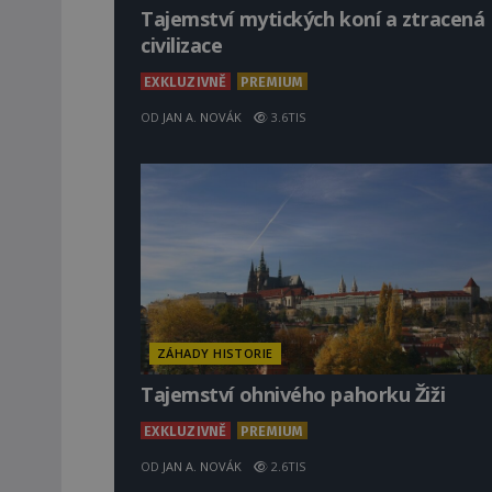
Tajemství mytických koní a ztracená
civilizace
EXKLUZIVNĚ
PREMIUM
OD
JAN A. NOVÁK
3.6TIS
ZÁHADY HISTORIE
Tajemství ohnivého pahorku Žiži
EXKLUZIVNĚ
PREMIUM
OD
JAN A. NOVÁK
2.6TIS