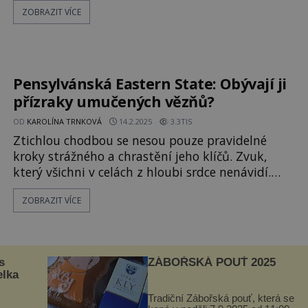
ZOBRAZIT VÍCE
předvánočním čase roku 1949 probíhá v malé
havlíčkobrodské obci Číhošť mše svatá. Vede ji
oblíbený farář Josef Toufar (1902–1950). Během
jeho kázání se za ním údajně několikrát zahý
Pensylvánská Eastern State: Obývají ji
přízraky umučených vězňů?
OD
KAROLÍNA TRNKOVÁ
14.2.2025
3.3TIS
Ztichlou chodbou se nesou pouze pravidelné
kroky strážného a chrastění jeho klíčů. Zvuk,
který všichni v celách z hloubi srdce nenávidí.
Obchůzka přiděleného bloku probíhá jako
ZOBRAZIT VÍCE
obvykle a dozorce neočekává žádné problémy.
Náhle se ale zastaví a překvapeně sahák obušku
u pasu. Z cely, kam před časem umístili známého
mafiánského bosse za nepovolené držení zbraní,
s
ZÁBOŘSKÁ POUŤ 2025
se ozývají zděšené výkřiky! [gallery
elka
Tradiční Zábořská pouť, která se