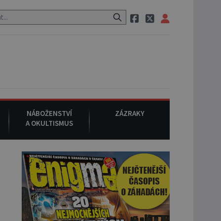
 neznámého původu.
7. srpna 1994
: Na americké městečko Oakvill
NÁBOŽENSTVÍ
ZÁZRAKY
A OKULTISMUS