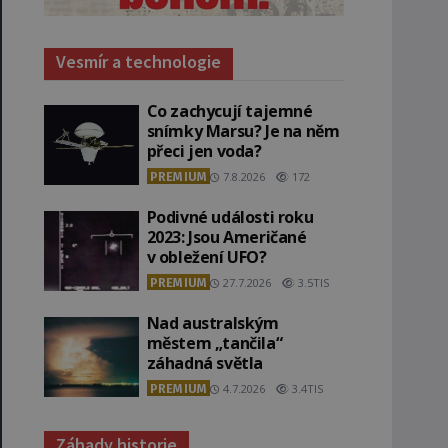
Vesmír a technologie
Co zachycují tajemné
snímky Marsu? Je na něm
přeci jen voda?
PREMIUM
7.8.2026
172
Podivné události roku
2023: Jsou Američané
v obležení UFO?
PREMIUM
27.7.2026
3.5TIS
Nad australským
městem „tančila“
záhadná světla
PREMIUM
4.7.2026
3.4TIS
Záhady historie