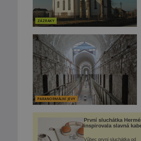
ZÁZRAKY
PARANORMÁLNÍ JEVY
První sluchátka Hermé
inspirovala slavná kab
Vůbec první sluchátka od