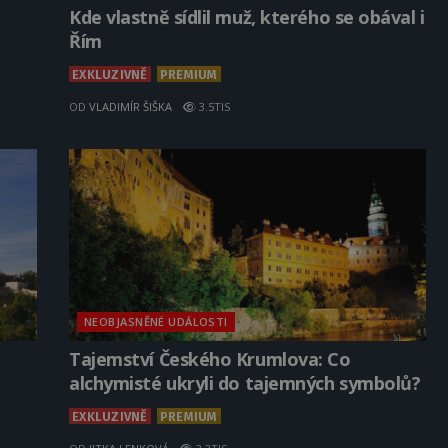
Kde vlastně sídlil muž, kterého se obával i
Řím
EXKLUZIVNĚ
PREMIUM
OD
VLADIMÍR ŠIŠKA
3.5TIS
NEOBJASNĚNÉ UDÁLOSTI
Tajemství Českého Krumlova: Co
alchymisté ukryli do tajemných symbolů?
EXKLUZIVNĚ
PREMIUM