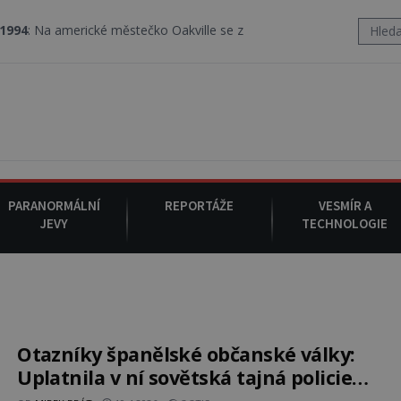
rické městečko Oakville se z nebe snáší podivná rosolovitá látka
PARANORMÁLNÍ
REPORTÁŽE
VESMÍR A
JEVY
TECHNOLOGIE
Otazníky španělské občanské války:
Uplatnila v ní sovětská tajná policie
metodu únosů a vražd?