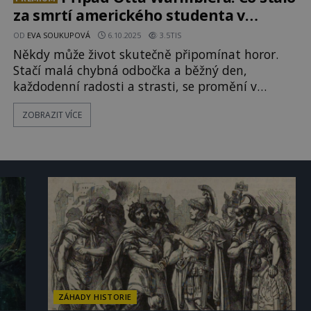
změní z klidu do naprostého
za smrtí amerického studenta v
Severní Koreji?
OD
EVA SOUKUPOVÁ
6.10.2025
3.5TIS
Někdy může život skutečně připomínat horor.
Stačí malá chybná odbočka a běžný den,
každodenní radosti a strasti, se promění v
maraton nevýslovného utrpení. Své by o tom
ZOBRAZIT VÍCE
mohl vyprávět jeden americký student. Jak ho
klukovina dovedla až na práh pekla. Jenže
nemůže. Je totiž mrtvý, a my už zřejmě nikdy
nezjistíme, jak to celé bylo doopravdy… &n
ZÁHADY HISTORIE