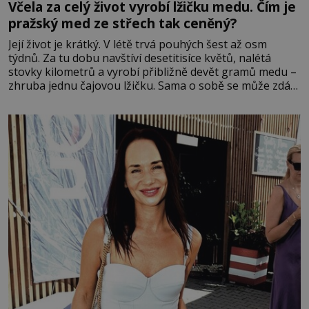
Včela za celý život vyrobí lžičku medu. Čím je
pražský med ze střech tak ceněný?
Její život je krátký. V létě trvá pouhých šest až osm
týdnů. Za tu dobu navštíví desetitisíce květů, nalétá
stovky kilometrů a vyrobí přibližně devět gramů medu –
zhruba jednu čajovou lžičku. Sama o sobě se může zdát
bezvýznamná. Teprve když se spojí s dalšími desítkami
tisíc příslušnic svého včelstva, vznikne jeden z
nejdokonalejších organismů