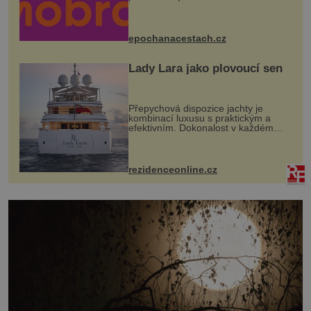
program se odehraje na Karlově a
Husově náměstí. Návštěvníci se
mohou těšit na víno, burčák, pes...
epochanacestach.cz
Lady Lara jako plovoucí sen
Přepychová dispozice jachty je
kombinací luxusu s praktickým a
efektivním. Dokonalost v každém
detailu představuje značka Fendi
Casa, kterou byly vybaveny její
paluby. Monacký přístav nabízí
každoročn...
rezidenceonline.cz