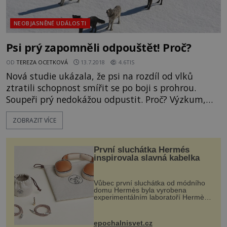
NEOBJASNĚNÉ UDÁLOSTI
Psi prý zapomněli odpouštět! Proč?
OD
TEREZA OCETKOVÁ
13.7.2018
4.6TIS
Nová studie ukázala, že psi na rozdíl od vlků
ztratili schopnost smířit se po boji s prohrou.
Soupeři prý nedokážou odpustit. Proč? Výzkum,
který vedli vědci výzkumného ústavu na vídeňské
ZOBRAZIT VÍCE
univerzitě, zahrnoval pečlivé sledování chování
čtyř vlků a psů. Všechna zvířata dodržovala určitá
pravidla potřebná k přežití. Ale jedno z nich u psů
První sluchátka Hermés
úplně chybělo. Vlci mezi sebou několikrát bojovali
inspirovala slavná kabelka
a bezpr
Vůbec první sluchátka od módního
domu Hermès byla vyrobena
experimentálním laboratoří Hermès
Ateliers Horizons. Elegantní gadget
si vyžádal dva roky vývoje a chlubí
se ručně šitou hovězí kůží a
epochalnisvet.cz
kovový...