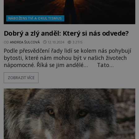
NÁBOŽENSTVÍ A OKULTISMUS
Dobrý a zlý anděl: Který si nás odvede?
OD
ANDREA ŠULCOVÁ
12.10.2024
3.2TIS
Podle přesvědčení řady lidí se kolem nás pohybují
bytosti, které nám mohou být v našich životech
nápomocné. Říká se jim andělé… Tato
nadpřirozená duchovní stvoření nám údajně
ZOBRAZIT VÍCE
mohou dodávat sílu, pomáhat při důležitých
rozhodnutích nebo nás chránit od všeho zlého.
Jejich opakem jsou padlí andělé, kterým se někdy
říká démoni. Ti nás