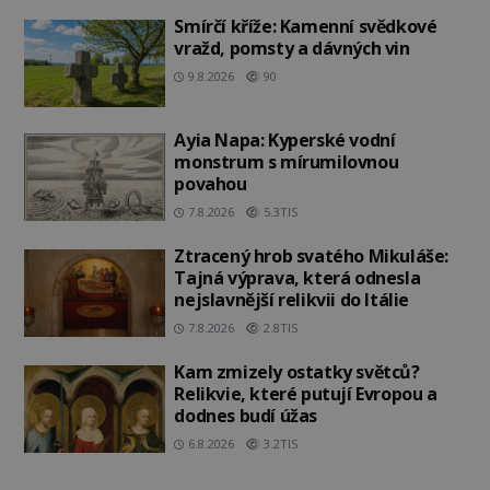
Smírčí kříže: Kamenní svědkové
vražd, pomsty a dávných vin
9.8.2026
90
Ayia Napa: Kyperské vodní
monstrum s mírumilovnou
povahou
7.8.2026
5.3TIS
Ztracený hrob svatého Mikuláše:
Tajná výprava, která odnesla
nejslavnější relikvii do Itálie
7.8.2026
2.8TIS
Kam zmizely ostatky světců?
Relikvie, které putují Evropou a
dodnes budí úžas
6.8.2026
3.2TIS