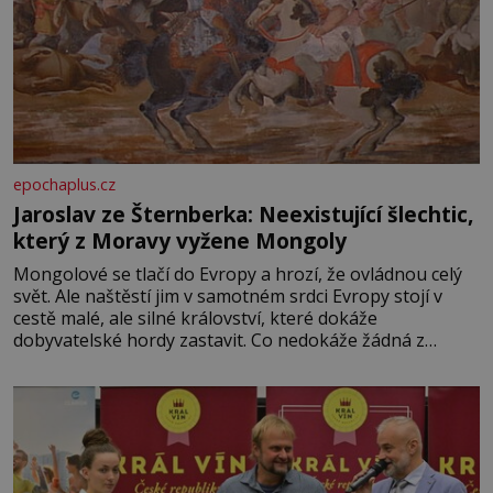
epochaplus.cz
Jaroslav ze Šternberka: Neexistující šlechtic,
který z Moravy vyžene Mongoly
Mongolové se tlačí do Evropy a hrozí, že ovládnou celý
svět. Ale naštěstí jim v samotném srdci Evropy stojí v
cestě malé, ale silné království, které dokáže
dobyvatelské hordy zastavit. Co nedokáže žádná z
asijských říší, co nedokážou Němci – to dokáže český
král. Nebo že by ne? Mongolové od roku 1223 postupují
podél Kaspického a Azovského moře,