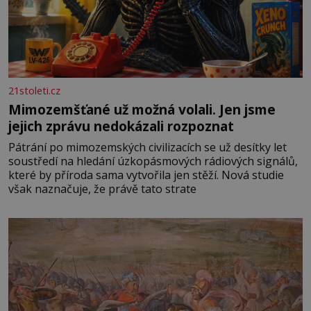
21stoleti.cz
Mimozemšťané už možná volali. Jen jsme
jejich zprávu nedokázali rozpoznat
Pátrání po mimozemských civilizacích se už desítky let
soustředí na hledání úzkopásmových rádiových signálů,
které by příroda sama vytvořila jen stěží. Nová studie
však naznačuje, že právě tato strate