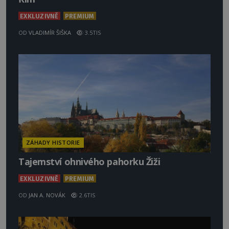
EXKLUZIVNĚ
PREMIUM
OD
VLADIMÍR ŠIŠKA
3.5TIS
ZÁHADY HISTORIE
Tajemství ohnivého pahorku Žiži
EXKLUZIVNĚ
PREMIUM
OD
JAN A. NOVÁK
2.6TIS