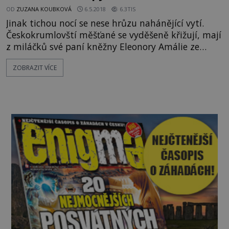
OD
ZUZANA KOUBKOVÁ
6.5.2018
6.3TIS
Jinak tichou nocí se nese hrůzu nahánějící vytí.
Českokrumlovští měšťané se vyděšeně křižují, mají
z miláčků své paní kněžny Eleonory Amálie ze
Schwarzenbergu strach. Šlechtična je totiž nejen
ZOBRAZIT VÍCE
vášnivou lovkyní, ale také milovnicí vlků. Oblíbila
si je i proto, že patřila mezi upíry? PILA VLČÍ
MLÉKO? Vlci jsou zvířata, která Eleonora Amálie
(1682 - 1741) nikdy nestřílí. Několik jich ostatně
chová