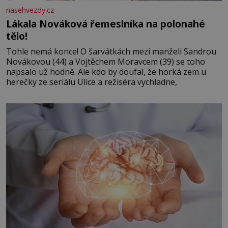
nasehvezdy.cz
Lákala Nováková řemeslníka na polonahé
tělo!
Tohle nemá konce! O šarvátkách mezi manželi Sandrou
Novákovou (44) a Vojtěchem Moravcem (39) se toho
napsalo už hodně. Ale kdo by doufal, že horká zem u
herečky ze seriálu Ulice a režiséra vychladne,