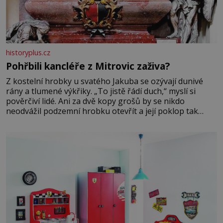
historyplus.cz
Pohřbili kancléře z Mitrovic zaživa?
Z kostelní hrobky u svatého Jakuba se ozývají dunivé
rány a tlumené výkřiky. „To jistě řádí duch,“ myslí si
pověrčiví lidé. Ani za dvě kopy grošů by se nikdo
neodvážil podzemní hrobku otevřít a její poklop tak
raději jen skrápí svěcenou vodou. Za několik dní divné
burácení skutečně ustane. Když o mnoho let později
hrobku