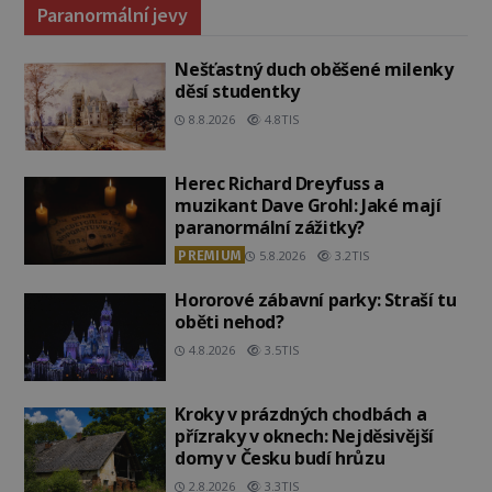
Paranormální jevy
Nešťastný duch oběšené milenky
děsí studentky
8.8.2026
4.8TIS
Herec Richard Dreyfuss a
muzikant Dave Grohl: Jaké mají
paranormální zážitky?
PREMIUM
5.8.2026
3.2TIS
Hororové zábavní parky: Straší tu
oběti nehod?
4.8.2026
3.5TIS
Kroky v prázdných chodbách a
přízraky v oknech: Nejděsivější
domy v Česku budí hrůzu
2.8.2026
3.3TIS