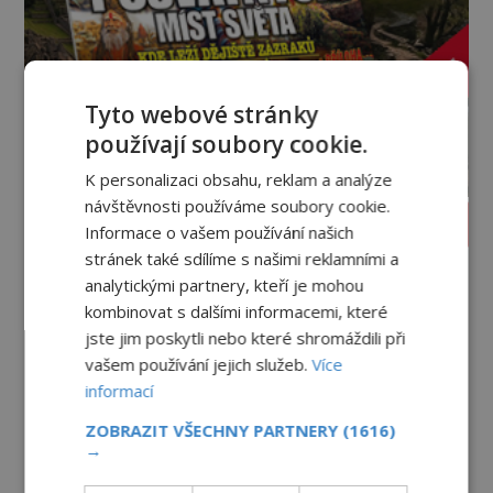
Tyto webové stránky
používají soubory cookie.
K personalizaci obsahu, reklam a analýze
návštěvnosti používáme soubory cookie.
PROLISTOVAT ČASOPIS
Informace o vašem používání našich
stránek také sdílíme s našimi reklamními a
analytickými partnery, kteří je mohou
kombinovat s dalšími informacemi, které
jste jim poskytli nebo které shromáždili při
vašem používání jejich služeb.
Více
informací
ZOBRAZIT VŠECHNY PARTNERY
(1616)
→