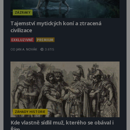
ZÁZRAKY
Tajemství mytických koní a ztracená
civilizace
EXKLUZIVNĚ
PREMIUM
OD
JAN A. NOVÁK
3.6TIS
ZÁHADY HISTORIE
Kde vlastně sídlil muž, kterého se obával i
Řím