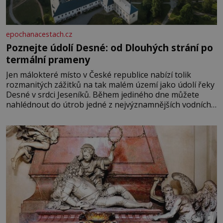
epochanacestach.cz
Poznejte údolí Desné: od Dlouhých strání po
termální prameny
Jen málokteré místo v České republice nabízí tolik
rozmanitých zážitků na tak malém území jako údolí řeky
Desné v srdci Jeseníků. Během jediného dne můžete
nahlédnout do útrob jedné z nejvýznamnějších vodních
elektráren v Evropě, vydat se na horské hřebeny, projet
se na koloběžce a den zakončit poznáváním památek ve
Velkých Losinách nebo v termálním