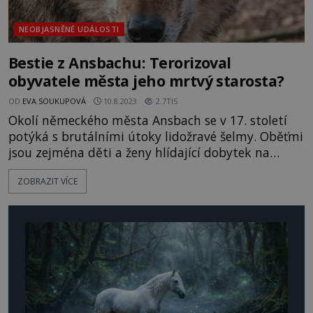
NEOBJASNĚNÉ UDÁLOSTI
Bestie z Ansbachu: Terorizoval
obyvatele města jeho mrtvý starosta?
OD
EVA SOUKUPOVÁ
10.8.2023
2.7TIS
Okolí německého města Ansbach se v 17. století
potýká s brutálními útoky lidožravé šelmy. Oběťmi
jsou zejména děti a ženy hlídající dobytek na
tamních pastvinách. Měšťané brzy dospějí k
ZOBRAZIT VÍCE
závěru, že útočníkem je mrtvý starosta, který se
po smrti proměnil ve vlkodlaka. Útoky vlků
samotářů jsou velkou vzácností, neboť vlci žijí
téměř výhradně ve smečkách. A j