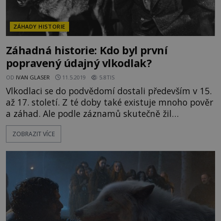
ZÁHADY HISTORIE
Záhadná historie: Kdo byl první
popravený údajný vlkodlak?
OD
IVAN GLASER
11.5.2019
5.8TIS
Vlkodlaci se do podvědomí dostali především v 15.
až 17. století. Z té doby také existuje mnoho pověr
a záhad. Ale podle záznamů skutečně žil
v Německu Peter Stubbe, který byl usvědčen a
ZOBRAZIT VÍCE
popraven. Jaké zločiny skutečně spáchal? Německo
se k Peterovi staví za dvou pohledů. Zatímco jedni
celou záležitost vidí jakoykonstruovanou kauzu,
jiní jsou přesvědčeni o jeho vině Stubbe měl mít
podle záznamů