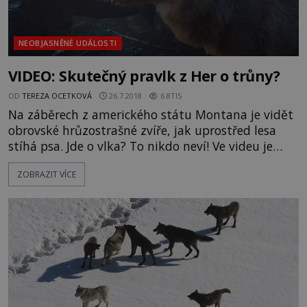
NEOBJASNĚNÉ UDÁLOSTI
VIDEO: Skutečný pravlk z Her o trůny?
OD
TEREZA OCETKOVÁ
26.7.2018
6.8TIS
Na záběrech z amerického státu Montana je vidět
obrovské hrůzostrašné zvíře, jak uprostřed lesa
stíhá psa. Jde o vlka? To nikdo neví! Ve videu je
slyšet pes štěkající na něco mezi stromy. Majitel
ZOBRAZIT VÍCE
jej sleduje a během několika vteřin se stane něco
nečekaného. Ze země se zvedne velká černá
obluda, kterou muž připodobnil k vlkovi. Kolem
videa se sjednotila velká skupina lidí přesvědčená
o tom, že p