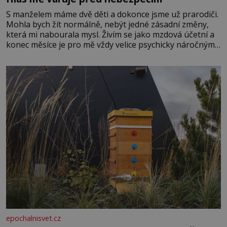
S manželem máme dvě děti a dokonce jsme už prarodiči.
Mohla bych žít normálně, nebýt jedné zásadní změny,
která mi nabourala mysl. Živím se jako mzdová účetní a
konec měsíce je pro mě vždy velice psychicky náročným
obdobím. Od té chvíle, co máme vnoučata, mi dcera čím
dál častěji volá o pomoc, co se hlídání týče. Dalo by se
epochalnisvet.cz