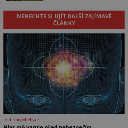
NENECHTE SI UJÍT DALŠÍ ZAJÍMAVÉ
ČLÁNKY
skutecnepribehy.cz
Hlas mě varuje před nebezpečím