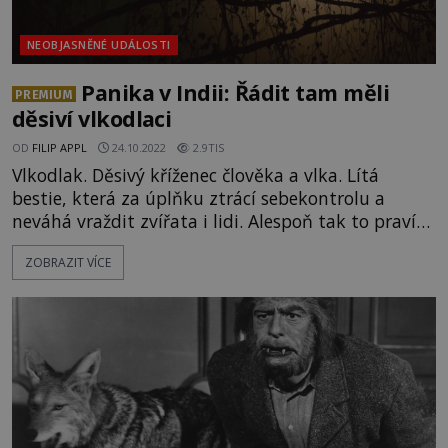
NEOBJASNĚNÉ UDÁLOSTI
Panika v Indii: Řádit tam měli
PREMIUM
děsiví vlkodlaci
OD
FILIP APPL
24.10.2022
2.9TIS
Vlkodlak. Děsivý kříženec člověka a vlka. Lítá
bestie, která za úplňku ztrácí sebekontrolu a
neváhá vraždit zvířata i lidi. Alespoň tak to praví
mnohé legendy z celého světa. Vlkodlaci nejsou
ZOBRAZIT VÍCE
neznámí ani v Indii, kde měli řádit především v 90.
letech. Ačkoliv vlky a vlkodlaky si lidé u nás spojují
hlavně s evropským prostorem, jde o fenomén,
který není ci