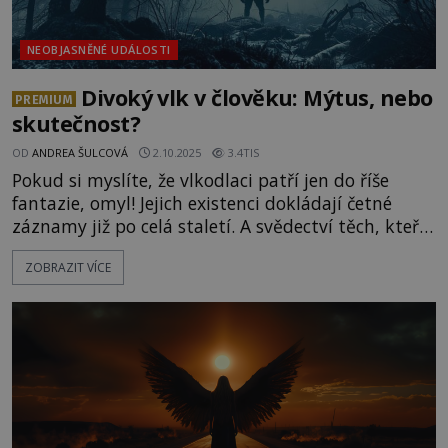
NEOBJASNĚNÉ UDÁLOSTI
Divoký vlk v člověku: Mýtus, nebo
PREMIUM
skutečnost?
OD
ANDREA ŠULCOVÁ
2.10.2025
3.4TIS
Pokud si myslíte, že vlkodlaci patří jen do říše
fantazie, omyl! Jejich existenci dokládají četné
záznamy již po celá staletí. A svědectví těch, kteří
tvory s hlavou vlka a lidským tělem viděli na
ZOBRAZIT VÍCE
vlastní oči, se množí dodnes! Že by se člověk
skutečně dokázal měnit v krvelačnou bestii?
Těhotná žena jdoucí po lesní pěšině u německé
vesnice Bedbur