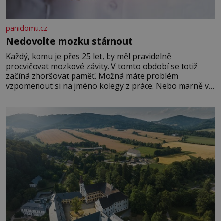
panidomu.cz
Nedovolte mozku stárnout
Každý, komu je přes 25 let, by měl pravidelně
procvičovat mozkové závity. V tomto období se totiž
začíná zhoršovat paměť. Možná máte problém
vzpomenout si na jméno kolegy z práce. Nebo marně v
paměti lovíte název knížky, kterou jste nedávno přečetli.
Je to opravdu tak, s věkem jako kdyby se paměť
rozhodla stávkovat. Cvičte