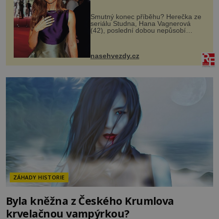
Smutný konec příběhu? Herečka ze
seriálu Studna, Hana Vagnerová
(42), poslední dobou nepůsobí
nejšťastněji. Ačkoli časy její anorexie
jsou už dávno pryč a opět se pyšnila
ženskými křivkami, najednou s...
nasehvezdy.cz
ZÁHADY HISTORIE
Byla kněžna z Českého Krumlova
krvelačnou vampýrkou?