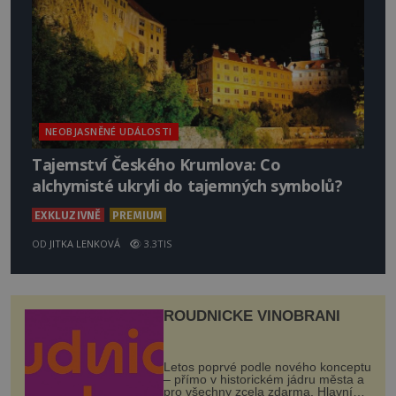
NEOBJASNĚNÉ UDÁLOSTI
Tajemství Českého Krumlova: Co
alchymisté ukryli do tajemných symbolů?
EXKLUZIVNĚ
PREMIUM
OD
JITKA LENKOVÁ
3.3TIS
ROUDNICKÉ VINOBRANÍ
Letos poprvé podle nového konceptu
– přímo v historickém jádru města a
pro všechny zcela zdarma. Hlavní