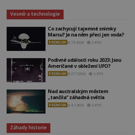
Vesmír a technologie
Co zachycují tajemné snímky
Marsu? Je na něm přeci jen voda?
PREMIUM
7.8.2026
2.6TIS
Podivné události roku 2023: Jsou
Američané v obležení UFO?
PREMIUM
27.7.2026
3.5TIS
Nad australským městem
„tančila“ záhadná světla
PREMIUM
4.7.2026
3.4TIS
Záhady historie