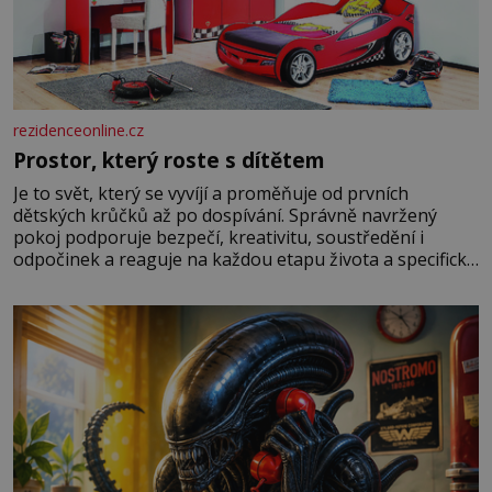
rezidenceonline.cz
Prostor, který roste s dítětem
Je to svět, který se vyvíjí a proměňuje od prvních
dětských krůčků až po dospívání. Správně navržený
pokoj podporuje bezpečí, kreativitu, soustředění i
odpočinek a reaguje na každou etapu života a specifické
potřeby dítěte. Pro nejmenší je klíčová jednoduchost,
měkkost a bezpečí, proto by pokoj miminka měl působit
především klidně a útulně. Předškolní věk je