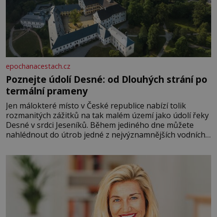
epochanacestach.cz
Poznejte údolí Desné: od Dlouhých strání po
termální prameny
Jen málokteré místo v České republice nabízí tolik
rozmanitých zážitků na tak malém území jako údolí řeky
Desné v srdci Jeseníků. Během jediného dne můžete
nahlédnout do útrob jedné z nejvýznamnějších vodních
elektráren v Evropě, vydat se na horské hřebeny, projet
se na koloběžce a den zakončit poznáváním památek ve
Velkých Losinách nebo v termálním