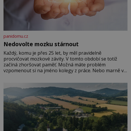
panidomu.cz
Nedovolte mozku stárnout
Každý, komu je přes 25 let, by měl pravidelně
procvičovat mozkové závity. V tomto období se totiž
začíná zhoršovat paměť. Možná máte problém
vzpomenout si na jméno kolegy z práce. Nebo marně v
paměti lovíte název knížky, kterou jste nedávno přečetli.
Je to opravdu tak, s věkem jako kdyby se paměť
rozhodla stávkovat. Cvičte