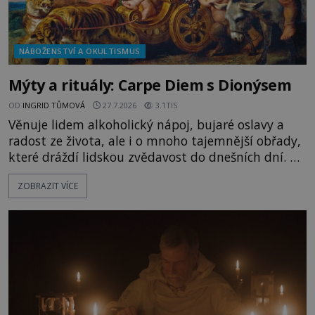
NÁBOŽENSTVÍ A OKULTISMUS
Mýty a rituály: Carpe Diem s Dionýsem
OD
INGRID TŮMOVÁ
27.7.2026
3.1TIS
Věnuje lidem alkoholický nápoj, bujaré oslavy a
radost ze života, ale i o mnoho tajemnější obřady,
které dráždí lidskou zvědavost do dnešních dní. Co
doopravdy představuje bůh, jemuž Římané říkají
ZOBRAZIT VÍCE
Bakchus? Mytologický příběh řeckého boha
Dionýsa není zrovna idylická pohádka. Bůh Zeus jej
zplodí se svou milenkou Semelou, což Diova žena
Héra nemůže nechat b