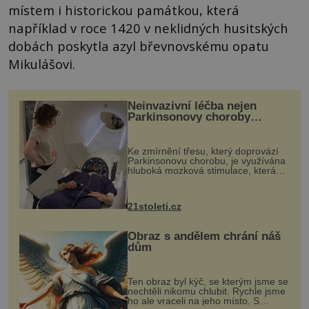
místem i historickou památkou, která
například v roce 1420 v neklidných husitských
dobách poskytla azyl břevnovskému opatu
Mikulášovi.
Neinvazivní léčba nejen
Parkinsonovy choroby
pomocí ultrazvukové
„helmy“
Ke zmírnění třesu, který doprovází
Parkinsonovu chorobu, je využívána
hluboká mozková stimulace, která
však vyžaduje vysoce invazivní
zákrok. Ultrazvuk zase není vhodný
k dostatečně přesnému zacílení ...
21stoleti.cz
Obraz s andělem chrání náš
dům
Ten obraz byl kýč, se kterým jsme se
nechtěli nikomu chlubit. Rychle jsme
ho ale vraceli na jeho místo. S