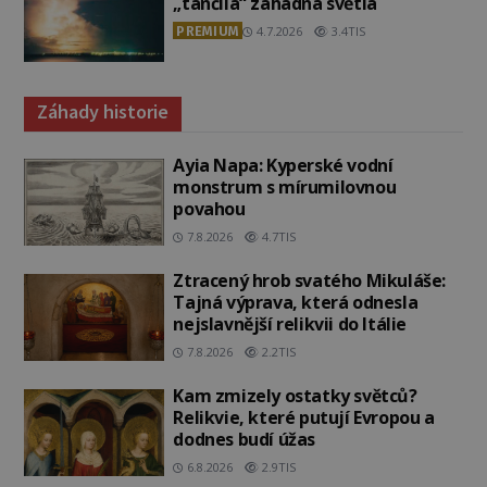
„tančila“ záhadná světla
PREMIUM
4.7.2026
3.4TIS
Záhady historie
Ayia Napa: Kyperské vodní
monstrum s mírumilovnou
povahou
7.8.2026
4.7TIS
Ztracený hrob svatého Mikuláše:
Tajná výprava, která odnesla
nejslavnější relikvii do Itálie
7.8.2026
2.2TIS
Kam zmizely ostatky světců?
Relikvie, které putují Evropou a
dodnes budí úžas
6.8.2026
2.9TIS