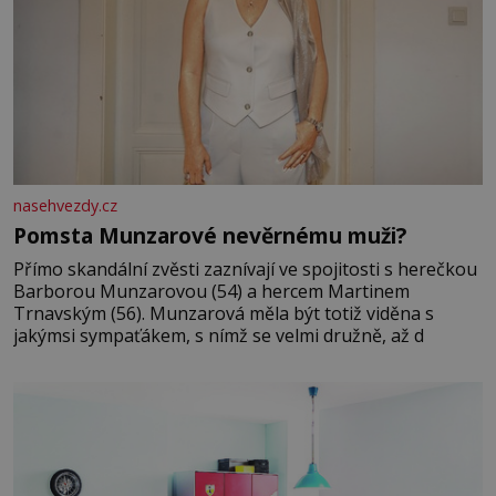
nasehvezdy.cz
Pomsta Munzarové nevěrnému muži?
Přímo skandální zvěsti zaznívají ve spojitosti s herečkou
Barborou Munzarovou (54) a hercem Martinem
Trnavským (56). Munzarová měla být totiž viděna s
jakýmsi sympaťákem, s nímž se velmi družně, až d