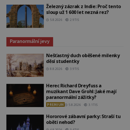
Železný zázrak z Indie: Proč tento
sloup už 1 600 let nezná rez?
5.8.2026
2.9TIS
Paranormální jevy
Nešťastný duch oběšené milenky
děsí studentky
8.8.2026
3.9TIS
Herec Richard Dreyfuss a
muzikant Dave Grohl: Jaké mají
paranormální zážitky?
PREMIUM
5.8.2026
3.1TIS
Hororové zábavní parky: Straší tu
oběti nehod?
4.8.2026
3.4TIS