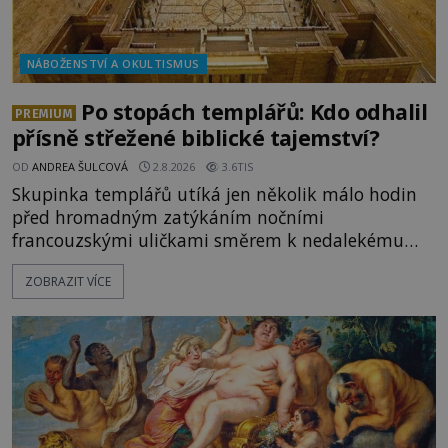
NÁBOŽENSTVÍ A OKULTISMUS
Po stopách templářů: Kdo odhalil
PREMIUM
přísně střežené biblické tajemství?
OD
ANDREA ŠULCOVÁ
2.8.2026
3.6TIS
Skupinka templářů utíká jen několik málo hodin
před hromadným zatýkáním nočními
francouzskými uličkami směrem k nedalekému
přístavu. Jeden z nich má přes ramena ranec s
ZOBRAZIT VÍCE
tajemným obsahem. Kapitán lodi už na ně čeká.
„Dejte to do podpalubí a připravte se. Za chvíli
vyplouváme,“ sdělí jim. „Kam máme namířeno,
kapitáne?“ zeptá se ho jeden z templářů. „Do Sk