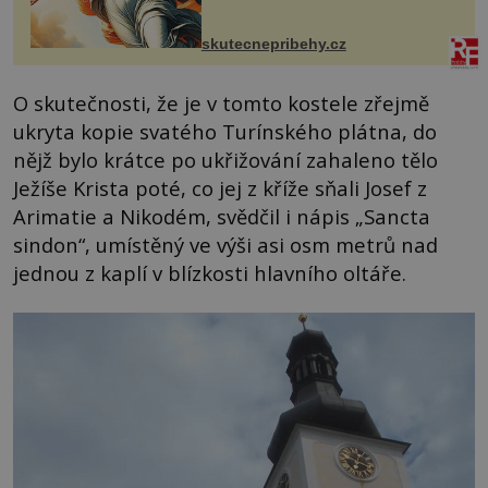
manželem Vaškem jsme si pořídili
chaloupku, takový domek na severu
Čech, kde jsme si naplánova...
skutecnepribehy.cz
O skutečnosti, že je v tomto kostele zřejmě
ukryta kopie svatého Turínského plátna, do
nějž bylo krátce po ukřižování zahaleno tělo
Ježíše Krista poté, co jej z kříže sňali Josef z
Arimatie a Nikodém, svědčil i nápis „Sancta
sindon“, umístěný ve výši asi osm metrů nad
jednou z kaplí v blízkosti hlavního oltáře.