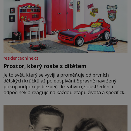
rezidenceonline.cz
Prostor, který roste s dítětem
Je to svět, který se vyvíjí a proměňuje od prvních
dětských krůčků až po dospívání. Správně navržený
pokoj podporuje bezpečí, kreativitu, soustředění i
odpočinek a reaguje na každou etapu života a specifické
potřeby dítěte. Pro nejmenší je klíčová jednoduchost,
měkkost a bezpečí, proto by pokoj miminka měl působit
především klidně a útulně. Předškolní věk je