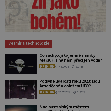
Vesmír a technologie
Co zachycují tajemné snímky
Marsu? Je na něm přeci jen voda?
PREMIUM
7.8.2026
2.0TIS
Podivné události roku 2023: Jsou
Američané v obležení UFO?
PREMIUM
27.7.2026
3.5TIS
Nad australským městem