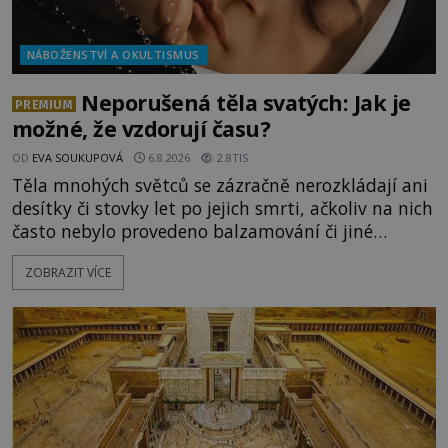
NÁBOŽENSTVÍ A OKULTISMUS
Neporušená těla svatých: Jak je
PREMIUM
možné, že vzdorují času?
OD
EVA SOUKUPOVÁ
6.8.2026
2.8TIS
Těla mnohých světců se zázračně nerozkládají ani
desítky či stovky let po jejich smrti, ačkoliv na nich
často nebylo provedeno balzamování či jiné
pokusy o konzervaci. Neporušené ostatky bývají
ZOBRAZIT VÍCE
považovány za důkaz svatosti zemřelých. Jaké
tajemné síly těla významných náboženských
osobností ochraňují? Na hřbitově u kláštera
Milosrdných