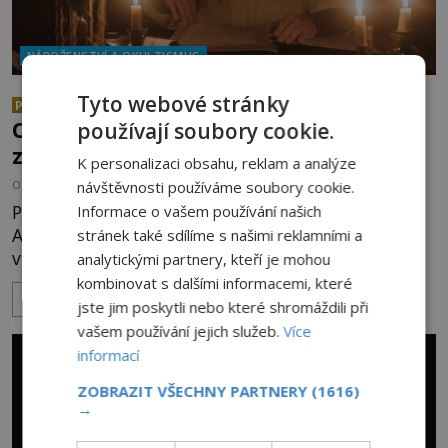
NÁBOŽENSTVÍ A OKULTISMUS
Abramelinova magická kniha:
Tyto webové stránky
PREMIUM
Obsahuje mocná kabalistická
používají soubory cookie.
zaříkávadla?
K personalizaci obsahu, reklam a analýze
návštěvnosti používáme soubory cookie.
OD
ANDREA ŠULCOVÁ
22.7.2026
3.5TIS
Prostorná studovna židovského vzdělance
Informace o vašem používání našich
Abrahama z Wormsu je napěchovaná až po strop
stránek také sdílíme s našimi reklamními a
vzácnými spisy. Vousatý učenec sedí za stolem a
analytickými partnery, kteří je mohou
před sebou má rozložený jeden z nejzáhadnějších
kombinovat s dalšími informacemi, které
ZOBRAZIT VÍCE
magických textů. Jde o Abramelinův grimoár, který
jste jim poskytli nebo které shromáždili při
sám sepsal. Skutečně do něj zaznamenal mocná
vašem používání jejich služeb.
Více
kouzla, jak si někteří myslí, nebo jde o pouhou
informací
pověru? Už šest měsíců pobývá
ZOBRAZIT VŠECHNY PARTNERY
(1616)
→