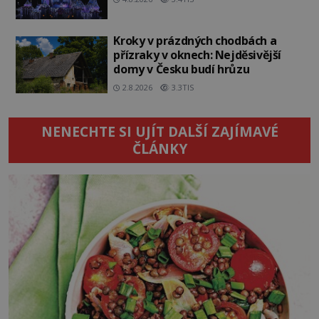
Kroky v prázdných chodbách a
přízraky v oknech: Nejděsivější
domy v Česku budí hrůzu
2.8.2026
3.3TIS
NENECHTE SI UJÍT DALŠÍ ZAJÍMAVÉ
ČLÁNKY