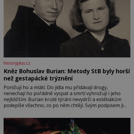
historyplus.cz
Kněz Bohuslav Burian: Metody StB byly horší
než gestapácké trýznění
Ponižují ho a mlátí. Do jídla mu přidávají drogy,
nenechají ho pořádně vyspat a smrtí vyhrožují i jeho
nejbližším. Burian kruté týrání nevydrží a estébákům
podepíše všechno, co po něm chtějí. Svým podpisem jim
potvrdí také to, že na něj během výslechů nikdo nevyvíjel
fyzický ani psychický nátlak. Syn brněnského řezníka
chce být knězem a