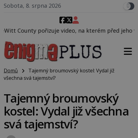
Sobota, 8. srpna 2026
ideo, na kterém před jeho vozem po cestě utíká zvlá
Domů
Tajemný broumovský kostel: Vydal již
všechna svá tajemství?
Tajemný broumovský
kostel: Vydal již všechna
svá tajemství?