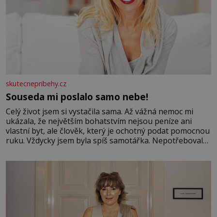
skutecnepribehy.cz
Souseda mi poslalo samo nebe!
Celý život jsem si vystačila sama. Až vážná nemoc mi
ukázala, že největším bohatstvím nejsou peníze ani
vlastní byt, ale člověk, který je ochotný podat pomocnou
ruku. Vždycky jsem byla spíš samotářka. Nepotřebovala
jsem kolem sebe partu kamarádek ani partnera. Stačily
mi knihy, práce a hlavně klid. Hned po studiích jsem
odešla z rodného města,