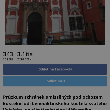
343
3.1tis
SDÍLENÍ
ZOBRAZENÍ
Sdílet na Facebooku
Sdílet na X
Průzkum schránek umístěných pod ochozem
kostelní lodi benediktinského kostela svatého
Vojtěcha, součásti místního klášterního