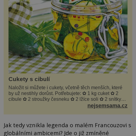
Cukety s cibulí
Naložit si můžete i cukety, včetně těch menších, které
by už nestihly dorůst. Potřebujete: ✿ 1 kg cuket ✿ 2
cibule ✿ 2 stroužky česneku ✿ 2 lžíce soli ✿ 2 snítky
kopru ✿ hrst petrželky Nálev: ✿ 400 m...
nejsemsama.cz
Jak tedy vznikla legenda o malém Francouzovi s
globálními ambicemi? Jde o již zmíněné