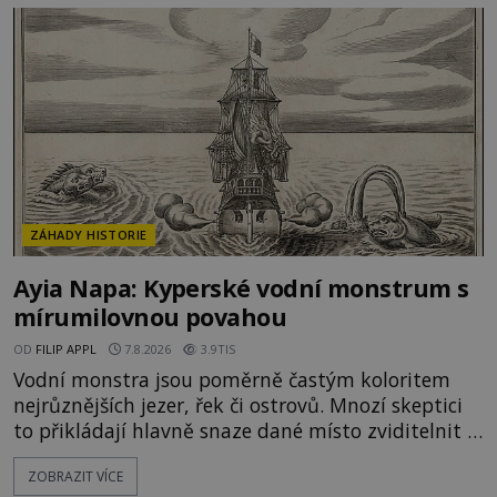
ZÁHADY HISTORIE
Ayia Napa: Kyperské vodní monstrum s
mírumilovnou povahou
OD
FILIP APPL
7.8.2026
3.9TIS
Vodní monstra jsou poměrně častým koloritem
nejrůznějších jezer, řek či ostrovů. Mnozí skeptici
to přikládají hlavně snaze dané místo zviditelnit a
přitáhnout k němu pozornost záhadám
ZOBRAZIT VÍCE
nakloněných turistů. Je to také případ kyperského