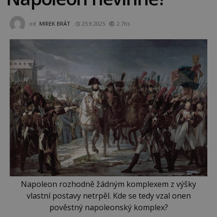
od
MIREK BRÁT
25.9.2025
2.7tis
Napoleon rozhodně žádným komplexem z výšky
vlastní postavy netrpěl. Kde se tedy vzal onen
pověstný napoleonský komplex?