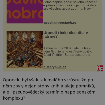
Letos poprvé podle nového konceptu
– přímo v historickém jádru města a
pro všechny zcela zdarma. Hlavní
program se odehraje na Karlově a
Husově náměstí. Návštěvníci se
mohou těšit na víno, burčák, pes...
epochanacestach.cz
Utonuli říšští šlechtici v
latríně?
Táhne mu na 20 let, ale už lze o
něm říct, že je to ostřílený politik.
Císař Fridrich Barbarossa proto
posílá svého syna a dědice Jindřicha
VI. do Erfurtu, aby se stal
prostředníkem při řešení sporu m...
historyplus.cz
Opravdu byl však tak malého vzrůstu, že po
něm zbyly nejen stohy knih a aleje pomníků,
ale i pseudovědecký termín o napoleonském
komplexu?