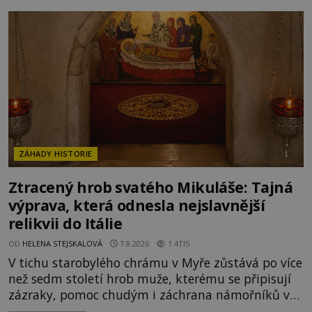
tvora jménem Ayia Napa? Nebo se může za
legendami o něm ukrývat nějaký pravdivý základ?
V blízkosti Mysu Greco, jak se přez
ZÁHADY HISTORIE
Ztracený hrob svatého Mikuláše: Tajná
výprava, která odnesla nejslavnější
relikvii do Itálie
OD
HELENA STEJSKALOVÁ
7.8.2026
1.4TIS
V tichu starobylého chrámu v Myře zůstává po více
než sedm století hrob muže, kterému se připisují
zázraky, pomoc chudým i záchrana námořníků v
bouřích. Pak ale přichází rok 1087 a klidné místo