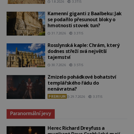
1.8.2026
3.3TIS
Kamenní giganti z Baalbeku: Jak
se podařilo přesunout bloky o
hmotnosti stovek tun?
31.7.2026
3.3TIS
Rosslynská kaple: Chrám, který
dodnes střeží svá největší
tajemství
30.7.2026
3.5TIS
Zmizelo pohádkové bohatství
templářského řádu do
nenávratna?
PREMIUM
29.7.2026
3.3TIS
Paranormální jevy
Herec Richard Dreyfuss a