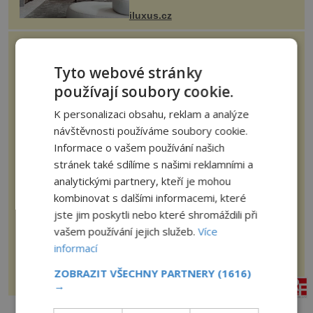
otvorových prvků. Technické zázemí
iluxus.cz
dnes umož...
Konec Vagnerové s
Francouzem?
Tyto webové stránky
používají soubory cookie.
Smutný konec příběhu? Herečka ze
seriálu Studna, Hana Vagnerová
K personalizaci obsahu, reklam a analýze
(42), poslední dobou nepůsobí
nejšťastněji. Ačkoli časy její anorexie
návštěvnosti používáme soubory cookie.
jsou už dávno pryč a opět se pyšnila
ženskými křivkami, najednou s...
Informace o vašem používání našich
nasehvezdy.cz
stránek také sdílíme s našimi reklamními a
Jak jsem opustila svoje tělo
analytickými partnery, kteří je mohou
kombinovat s dalšími informacemi, které
jste jim poskytli nebo které shromáždili při
U známých na chalupě jsme na půdě
vašem používání jejich služeb.
Více
našli staré bylinky po babičce.
Zvědavost mi nedala a připravila
informací
jsem si z nich lektvar… Zimní pobyt
na chalupě se pro mě vlastní vinou
změnil v děsivý zážitek, na kt...
ZOBRAZIT VŠECHNY PARTNERY
(1616)
skutecnepribehy.cz
→