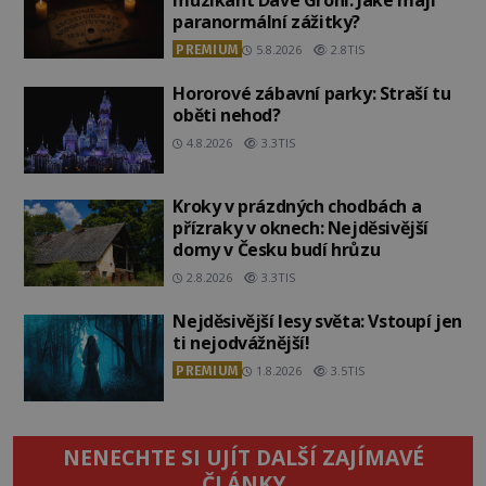
muzikant Dave Grohl: Jaké mají
paranormální zážitky?
PREMIUM
5.8.2026
2.8TIS
Hororové zábavní parky: Straší tu
oběti nehod?
4.8.2026
3.3TIS
Kroky v prázdných chodbách a
přízraky v oknech: Nejděsivější
domy v Česku budí hrůzu
2.8.2026
3.3TIS
Nejděsivější lesy světa: Vstoupí jen
ti nejodvážnější!
PREMIUM
1.8.2026
3.5TIS
NENECHTE SI UJÍT DALŠÍ ZAJÍMAVÉ
ČLÁNKY