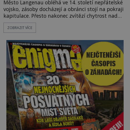
Město Langenau obléhá ve 14. století nepřátelské
vojsko, zásoby docházejí a obránci stojí na pokraji
kapitulace. Přesto nakonec zvítězí chytrost nad
hrubou silou. Podle staré německé legendy vypustí
ZOBRAZIT VÍCE
obyvatelé za hradby dobře živeného králíka, aby
nepřítele přesvědčili, že uvnitř města je jídla stále
dost. Čas pracuje pro obléhatele. Ve městě ubývají
zásoby a každý den znamená další porci strádá