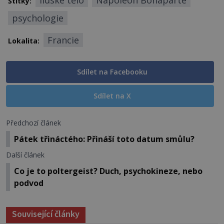
lidské tělo
Napoleon Bonaparte
Štítky:
psychologie
Francie
Lokalita:
Sdílet na Facebooku
Sdílet na X
Předchozí článek
Pátek třináctého: Přináší toto datum smůlu?
Další článek
Co je to poltergeist? Duch, psychokineze, nebo
podvod
Související články