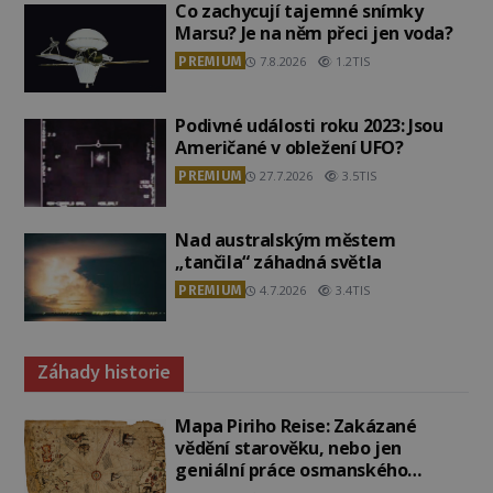
Co zachycují tajemné snímky
Marsu? Je na něm přeci jen voda?
PREMIUM
7.8.2026
1.2TIS
Podivné události roku 2023: Jsou
Američané v obležení UFO?
PREMIUM
27.7.2026
3.5TIS
Nad australským městem
„tančila“ záhadná světla
PREMIUM
4.7.2026
3.4TIS
Záhady historie
Mapa Piriho Reise: Zakázané
vědění starověku, nebo jen
geniální práce osmanského
admirála?