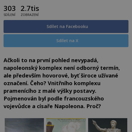
303
2.7tis
SDÍLENÍ
ZOBRAZENÍ
Sdílet na Facebooku
Sdílet na X
Ačkoli to na první pohled nevypadá,
napoleonský komplex není odborný termín,
ale především hovorové, byť široce užívané
označení. Čeho? Vnitřního komplexu
pramenícího z malé výšky postavy.
Pojmenován byl podle francouzského
vojevůdce a císaře Napoleona. Proč?