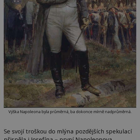
Výška Napoleona byla průměrná, ba dokonce mírně nadprůměrná.
Se svojí troškou do mlýna pozdějších spekulací
přispěla i Josefína – první Napoleonova