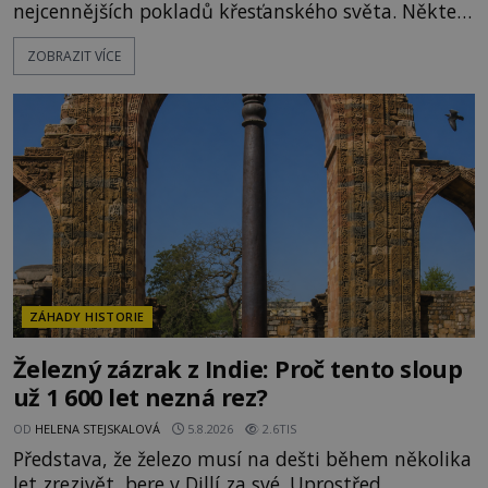
nejcennějších pokladů křesťanského světa. Některé
mají pečlivě doloženou historii, jiné provází
ZOBRAZIT VÍCE
záhady, krádeže i nečekané objevy. Jejich osudy
připomínají dobrodružné romány, přesto se opírají
o skutečné historické události. Ve středověké
Evropě mají relikvie mimořádnou hodnotu. Nejsou
jen předmětem úcty
ZÁHADY HISTORIE
Železný zázrak z Indie: Proč tento sloup
už 1 600 let nezná rez?
OD
HELENA STEJSKALOVÁ
5.8.2026
2.6TIS
Představa, že železo musí na dešti během několika
let zrezivět, bere v Dillí za své. Uprostřed