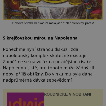
Dobová britská karikatura měla jasno: Napoleon byl prcek!
S krejčovskou mírou na Napoleona
Ponechme nyní stranou diskuzi, zda
napoleonský komplex skutečně existuje.
Zaměřme se na vojáka a pozdějšího císaře
Napoleona. Jistě, pro tohoto muže žádný cíl
nebyl příliš obtížný. Do vínku mu byla dána
nadprůměrná dávka sebevědomí.
ROUDNICKÉ VINOBRANÍ