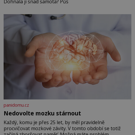
Dohnala ji snad samota? Půs
panidomu.cz
Nedovolte mozku stárnout
Každý, komu je přes 25 let, by měl pravidelně
procvičovat mozkové závity. V tomto období se totiž
začíná zhoršovat paměť. Možná máte problém