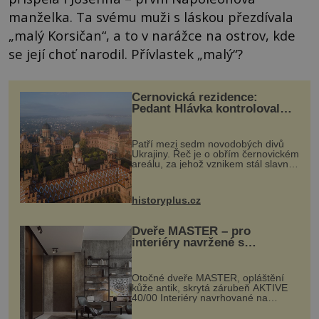
manželka. Ta svému muži s láskou přezdívala
„malý Korsičan“, a to v narážce na ostrov, kde
se její choť narodil. Přívlastek „malý“?
Černovická rezidence:
Pedant Hlávka kontroloval
každou cihlu
Patří mezi sedm novodobých divů
Ukrajiny. Řeč je o obřím černovickém
areálu, za jehož vznikem stál slavný
český architekt Josef Hlávka. Ten si
na něm dal mimořádně záležet. Jeho
stavební plány by při ...
historyplus.cz
Dveře MASTER – pro
interiéry navržené s
rozumem i vášní!
Otočné dveře MASTER, opláštění
kůže antik, skrytá zárubeň AKTIVE
40/00 Interiéry navrhované na
zakázku často vyžadují atypické
rozměry nejen nábytku, ale i