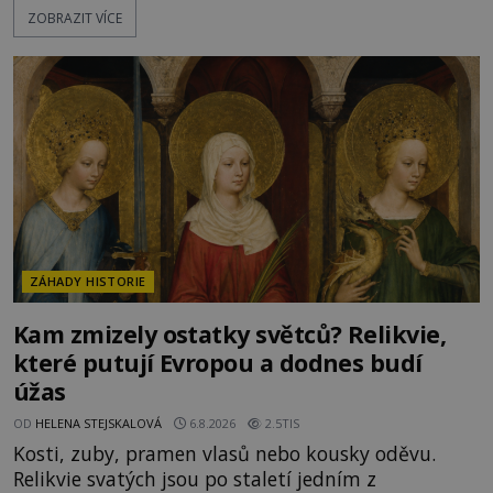
ZOBRAZIT VÍCE
se mění v dějiště podivné noční výpravy. Skupina
italských námořníků otevírá hrob svatého
Mikuláše a odváží jeho ostatky přes moře do Bari.
Je to zbožná záchrana před nebezpečím, nebo
promyšlená krádež,
ZÁHADY HISTORIE
Kam zmizely ostatky světců? Relikvie,
které putují Evropou a dodnes budí
úžas
OD
HELENA STEJSKALOVÁ
6.8.2026
2.5TIS
Kosti, zuby, pramen vlasů nebo kousky oděvu.
Relikvie svatých jsou po staletí jedním z