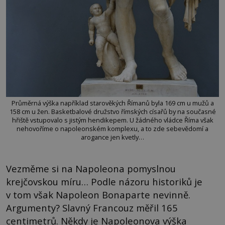
Průměrná výška například starověkých Římanů byla 169 cm u mužů a
158 cm u žen. Basketbalové družstvo římských císařů by na současné
hřiště vstupovalo s jistým hendikepem. U žádného vládce Říma však
nehovoříme o napoleonském komplexu, a to zde sebevědomí a
arogance jen kvetly…
Vezměme si na Napoleona pomyslnou
krejčovskou míru… Podle názoru historiků je
v tom však Napoleon Bonaparte nevinně.
Argumenty? Slavný Francouz měřil 165
centimetrů. Někdy je Napoleonova výška