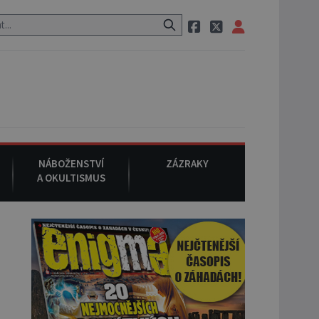
eznámého původu.
7. srpna 1994
: Na americké městečko Oakville 
NÁBOŽENSTVÍ
ZÁZRAKY
A OKULTISMUS