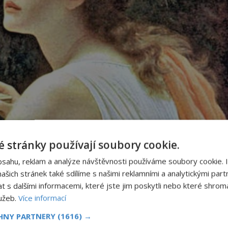
 stránky používají soubory cookie.
bsahu, reklam a analýze návštěvnosti používáme soubory cookie. 
šich stránek také sdílíme s našimi reklamními a analytickými partn
s dalšími informacemi, které jste jim poskytli nebo které shromá
lužeb.
Více informací
CHNY PARTNERY
(1616) →
nitř skříňky? A existuje vůbec?