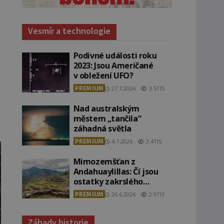
Vesmír a technologie
Podivné události roku
2023: Jsou Američané
v obležení UFO?
PREMIUM
27.7.2026
3.5TIS
Nad australským
městem „tančila“
záhadná světla
PREMIUM
4.7.2026
3.4TIS
Mimozemšťan z
Andahuaylillas: Čí jsou
ostatky zakrslého
stvoření s ohromnou
PREMIUM
26.6.2026
2.9TIS
lebkou?
Záhady historie