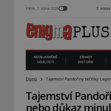
Pátek, 7. srpna 2026
7. srpna 1994
: Na amer
NEOBJASNĚNÉ
ZÁHADY
UDÁLOSTI
HISTORIE
Domů
Tajemství Pandořiny skříňky: Legen
Tajemství Pandoři
nebo důkaz minul