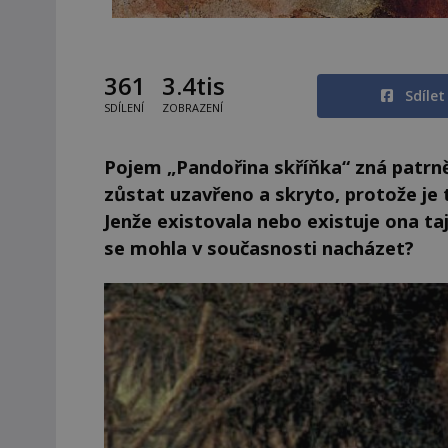
361
3.4tis
Sdíle
SDÍLENÍ
ZOBRAZENÍ
Pojem „Pandořina skříňka“ zná patrně
zůstat uzavřeno a skryto, protože je 
Jenže existovala nebo existuje ona t
se mohla v současnosti nacházet?