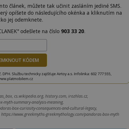
to článek, můžete tak učinit zasláním jediné SMS.
terý opíšete do následujícího okénka a kliknutím na
tko jej odemknete.
CLANEK" odešlete na číslo
903 33 20
.
EMKNOUT KÓDEM
DPH. Službu technicky zajišťuje Airtoy a.s. Infolinka: 602 777 555,
ww.platmobilem.cz
s_box, cs.wikipedia.org, history.com, irozhlas.cz,
box-myth-summary-analysis-meaning,
doras-box-curiosity-consequences-and-cultural-legacy,
k, https://www.greekmyths-greekmythology.com/pandoras-box-myth