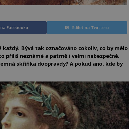
t na Facebooku
Sdílet na Twitteru
 každý. Bývá tak označováno cokoliv, co by mělo
to příliš neznámé a patrně i velmi nebezpečné.
ajemná skříňka doopravdy? A pokud ano, kde by