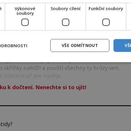
é
Výkonové
Soubory cílení
Funkční soubory
soubory
rása a líbeznost. Ale také nejrůznější bědy, choroby
 ukládají řečtí bohové do skříňky, kterou dostává
ODROBNOSTI
VŠE ODMÍTNOUT
VŠ
 těchto nepříjemných věcí a jsou přesvědčeni, že
 vypustí všechny ty zlé dary do lidského světa. A
 skříňky nahlíží a pouští všechny ty hrůzy ven.
ce zůstane už jen naděje.
ku k dočtení. Nenechte si to ujít!
tidy?