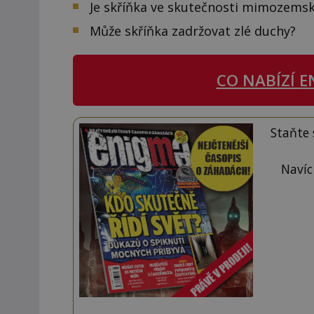
Je skříňka ve skutečnosti mimozems
Může skříňka zadržovat zlé duchy?
CO NABÍZÍ
E
Staňte
Navíc