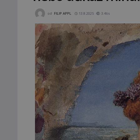
od
FILIP APPL
13.8.2025
3.4tis