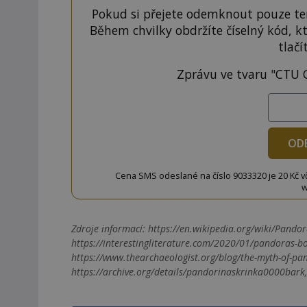
Pokud si přejete odemknout pouze ten
Během chvilky obdržíte číselný kód, k
tlačí
Zprávu ve tvaru "CTU 
OD
Cena SMS odeslané na číslo 9033320 je 20 Kč vč. 
w
Zdroje informací:
https://en.wikipedia.org/wiki/Pandora
https://interestingliterature.com/2020/01/pandoras-
https://www.thearchaeologist.org/blog/the-myth-of-pan
https://archive.org/details/pandorinaskrinka0000bar