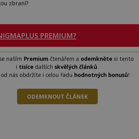
kou zbraní?
NIGMAPLUS PREMIUM?
 se naším
Premium
čtenářem a
odemkněte
si tento
i
tisíce
dalších
skvělých článků
.
 od nás obdržíte i celou řadu
hodnotných bonusů
!
ODEMKNOUT ČLÁNEK