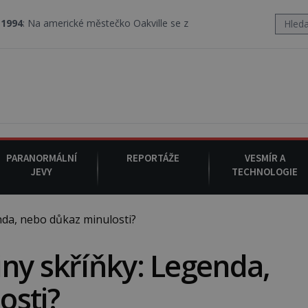
ické městečko Oakville se z nebe snáší podivná rosolovitá látka n
PARANORMÁLNÍ
REPORTÁŽE
VESMÍR A
JEVY
TECHNOLOGIE
da, nebo důkaz minulosti?
ny skříňky: Legenda,
osti?