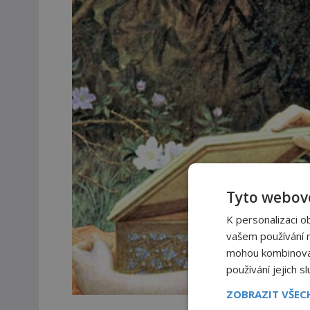
Tyto webové
K personalizaci o
vašem používání na
mohou kombinovat 
používání jejich s
ZOBRAZIT VŠE
Co se ukrývá uv