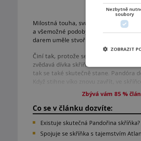
Nezbytně nutn
soubory
Milostná touha, svůdnost, lest a lež, k
a všemožné podoby utrpení. To všechno
darem uměle stvořená žena Pandóra.
ZOBRAZIT P
Činí tak, protože se sami chtějí zbavit
zvědavá dívka skříňku nakonec otevře a
tak se také skutečně stane. Pandóra do
Když stihne víko znovu zavřít, ve skříň
Zbývá vám 85
%
člán
Co se v článku dozvíte:
Existuje skutečná Pandořina skříňka?
Spojuje se skříňka s tajemstvím Atlan