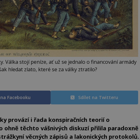
y. Válka stojí peníze, ať už se jednalo o financování armády
ak hledat zlato, které se za války ztratilo?
t na Facebooku
Sdílet na Twitteru
ky provází i řada konspiračních teorií o
o ohně těchto vášnivých diskuzí přilila paradoxně
 strážkyní věcných zápisů a lakonických protokolů.