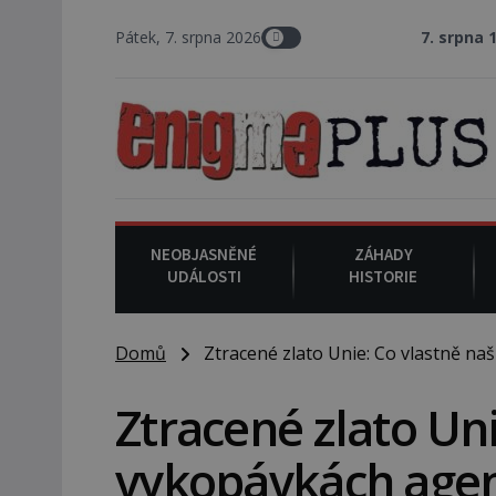
Pátek, 7. srpna 2026
7. srpna 1994
: Na amer
NEOBJASNĚNÉ
ZÁHADY
UDÁLOSTI
HISTORIE
Domů
Ztracené zlato Unie: Co vlastně našl
Ztracené zlato Uni
vykopávkách agent