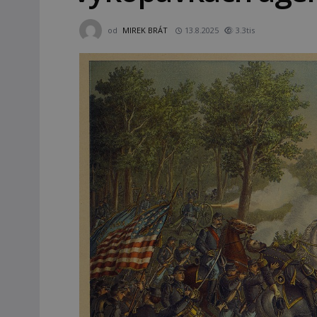
od
MIREK BRÁT
13.8.2025
3.3tis