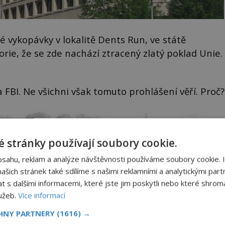
é vykopávky v lokalitě Dents Run, ve státě
orie, že se zde nachází ztracený zlatý poklad Unie.
va FBI. Ne všichni však tomuto prohlášení věří. Proč?
 stránky používají soubory cookie.
bsahu, reklam a analýze návštěvnosti používáme soubory cookie. 
šich stránek také sdílíme s našimi reklamními a analytickými partn
s dalšími informacemi, které jste jim poskytli nebo které shromá
lužeb.
Více informací
CHNY PARTNERY
(1616) →