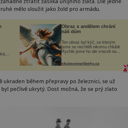
záhadně ztratit zásilka unijního zlata. Dle jedné
druhé mělo sloužit jako žold pro armádu.
n
Obraz s andělem chrání
náš dům
Ten obraz byl kýč, se kterým
jsme se nechtěli nikomu chlubit.
Rychle jsme ho ale vraceli na
oká
jeho místo. S manželem Vaškem
však
jsme si pořídili chaloupku, takový
skutecnepribehy.cz
domek na severu Čech, kde
í
jsme si naplánova...
nému
ně ukraden během přepravy po železnici, se už
 byl pečlivě ukrytý. Dost možná, že se prý zlato