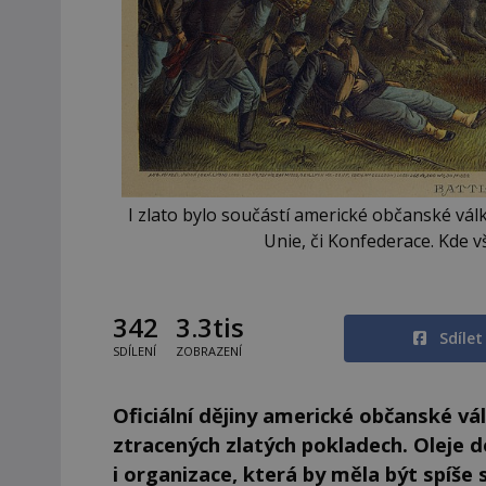
I zlato bylo součástí americké občanské válk
Unie, či Konfederace. Kde vš
342
3.3tis
Sdíle
SDÍLENÍ
ZOBRAZENÍ
Oficiální dějiny americké občanské vál
ztracených zlatých pokladech. Oleje d
i organizace, která by měla být spíše