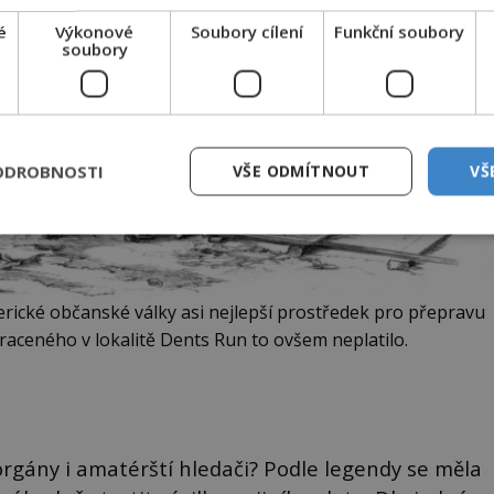
é
Výkonové
Soubory cílení
Funkční soubory
soubory
ODROBNOSTI
VŠE ODMÍTNOUT
VŠ
rické občanské války asi nejlepší prostředek pro přepravu
traceného v lokalitě Dents Run to ovšem neplatilo.
 orgány i amatérští hledači? Podle legendy se měla