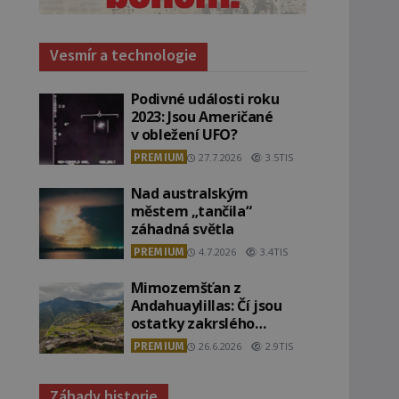
Vesmír a technologie
Podivné události roku
2023: Jsou Američané
v obležení UFO?
PREMIUM
27.7.2026
3.5TIS
Nad australským
městem „tančila“
záhadná světla
PREMIUM
4.7.2026
3.4TIS
Mimozemšťan z
Andahuaylillas: Čí jsou
ostatky zakrslého
stvoření s ohromnou
PREMIUM
26.6.2026
2.9TIS
lebkou?
Záhady historie