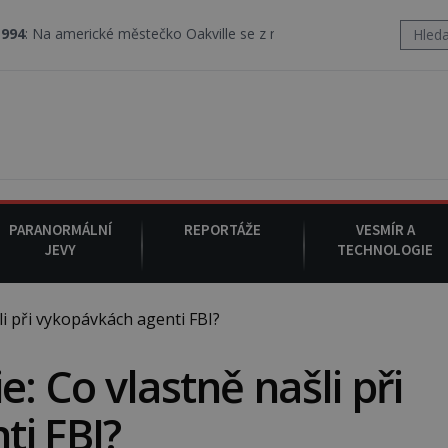
ické městečko Oakville se z nebe snáší podivná rosolovitá látka 
PARANORMÁLNÍ
REPORTÁŽE
VESMÍR A
JEVY
TECHNOLOGIE
i při vykopávkách agenti FBI?
e: Co vlastně našli při
i FBI?