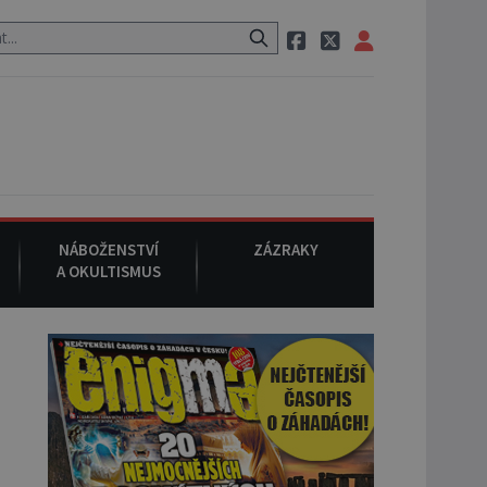
neznámého původu.
7. srpna 1994
: Na americké městečko Oakville 
NÁBOŽENSTVÍ
ZÁZRAKY
A OKULTISMUS