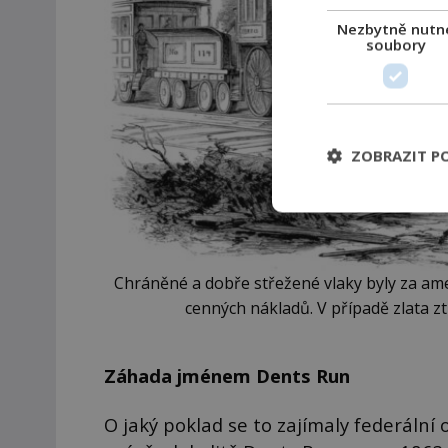
Nezbytně nutn
soubory
ZOBRAZIT P
Chráněné a dobře střežené vlaky byly za ame
cenných nákladů. V případě zlata z
Záhada jménem Dents Run
O jaký poklad se to zajímaly federální