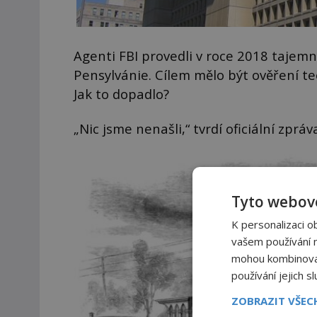
Agenti FBI provedli v roce 2018 tajemn
Pensylvánie. Cílem mělo být ověření te
Jak to dopadlo?
„Nic jsme nenašli,“ tvrdí oficiální zprá
Tyto webové
K personalizaci o
vašem používání na
mohou kombinovat 
používání jejich s
ZOBRAZIT VŠE