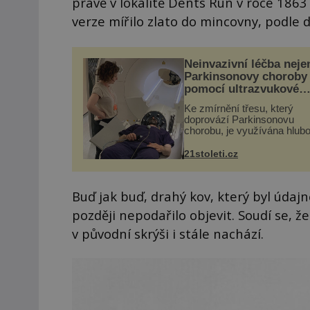
právě v lokalitě Dents Run v roce 1863 
verze mířilo zlato do mincovny, podle 
Neinvazivní léčba neje
Parkinsonovy choroby
pomocí ultrazvukové
„helmy“
Ke zmírnění třesu, který
doprovází Parkinsonovu
chorobu, je využívána hlub
mozková stimulace, která 
vyžaduje vysoce invazivní
21stoleti.cz
zákrok. Ultrazvuk zase nen
vhodný k dostatečně přes
zacílení ...
Buď jak buď, drahý kov, který byl údaj
později nepodařilo objevit. Soudí se, že
v původní skrýši i stále nachází.