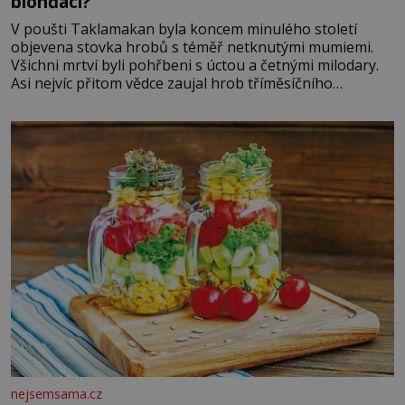
blonďáci?
V poušti Taklamakan byla koncem minulého století
objevena stovka hrobů s téměř netknutými mumiemi.
Všichni mrtví byli pohřbeni s úctou a četnými milodary.
Asi nejvíc přitom vědce zaujal hrob tříměsíčního
chlapečka s modrou filcovou čapkou, z níž se draly
blonďaté vlásky. Fakt, že jsou těla dávných lidí nesmírně
dobře zachovalá, přičítají odborníci zdejším klimatickým
podmínkám. Sucho, prosolené písky a extrémně
nejsemsama.cz