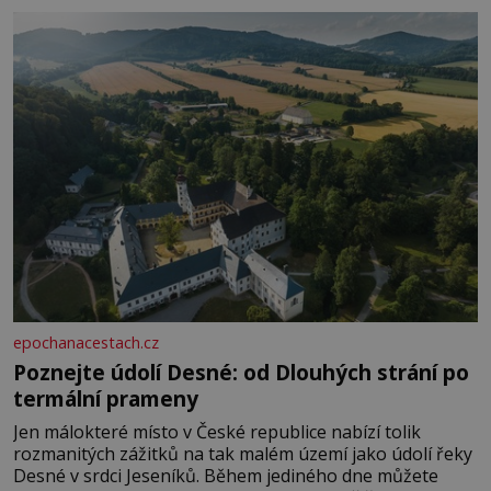
epochanacestach.cz
Poznejte údolí Desné: od Dlouhých strání po
termální prameny
Jen málokteré místo v České republice nabízí tolik
rozmanitých zážitků na tak malém území jako údolí řeky
Desné v srdci Jeseníků. Během jediného dne můžete