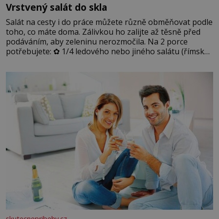
Vrstvený salát do skla
Salát na cesty i do práce můžete různě obměňovat podle
toho, co máte doma. Zálivkou ho zalijte až těsně před
podáváním, aby zeleninu nerozmočila. Na 2 porce
potřebujete: ✿ 1/4 ledového nebo jiného salátu (římský
salát, polníček…) ✿ 1 malá konzerva kukuřice ✿ ½
okurky ✿ 2 rajčata Zálivka: ✿ 4 lžíce olivového oleje ✿ 1
lžíci citronové šťávy ✿ ½ stroužku
skutecnepribehy.cz