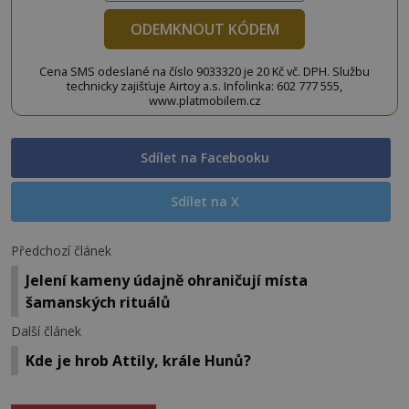
ODEMKNOUT KÓDEM
Cena SMS odeslané na číslo 9033320 je 20 Kč vč. DPH. Službu
technicky zajišťuje Airtoy a.s. Infolinka: 602 777 555,
www.platmobilem.cz
Sdílet na Facebooku
Sdílet na X
Předchozí článek
Jelení kameny údajně ohraničují místa
šamanských rituálů
Další článek
Kde je hrob Attily, krále Hunů?