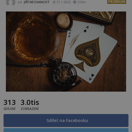
PREMIUM
od
JIŘÍ NECHANICKÝ
31.1.2022
3.0tis
313
3.0tis
SDÍLENÍ
ZOBRAZENÍ
Sdílet na Facebooku