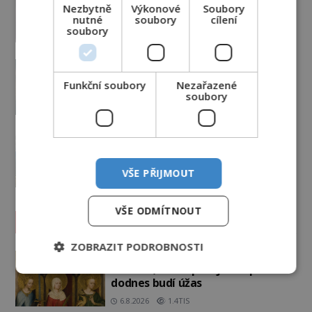
Američané v obležení UFO?
Nezbytně
Výkonové
Soubory
nutné
soubory
cílení
PREMIUM
27.7.2026
3.5TIS
soubory
Nad australským městem
„tančila“ záhadná světla
Funkční soubory
Nezařazené
soubory
PREMIUM
4.7.2026
3.4TIS
Mimozemšťan z Andahuaylillas: Čí
jsou ostatky zakrslého stvoření s
ohromnou lebkou?
VŠE PŘIJMOUT
PREMIUM
26.6.2026
2.9TIS
VŠE ODMÍTNOUT
Záhady historie
ZOBRAZIT PODROBNOSTI
Kam zmizely ostatky světců?
Relikvie, které putují Evropou a
dodnes budí úžas
6.8.2026
1.4TIS