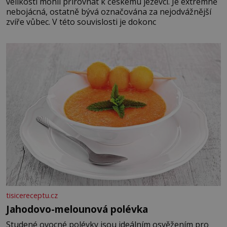
velikostí mohli přirovnat k českému jezevci. Je extrémně
nebojácná, ostatně bývá označována za nejodvážnější
zvíře vůbec. V této souvislosti je dokonc
tisicereceptu.cz
Jahodovo-melounová polévka
Studené ovocné polévky jsou ideálním osvěžením pro