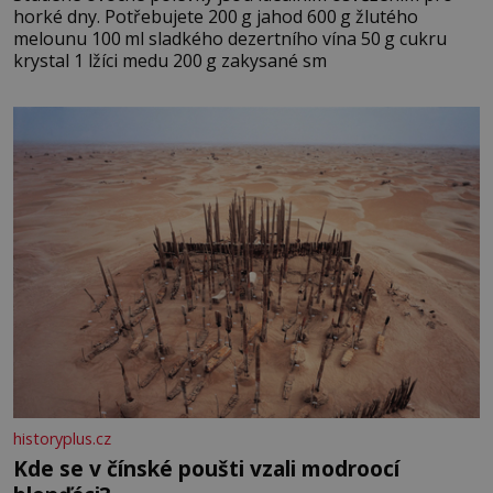
horké dny. Potřebujete 200 g jahod 600 g žlutého
melounu 100 ml sladkého dezertního vína 50 g cukru
krystal 1 lžíci medu 200 g zakysané sm
historyplus.cz
Kde se v čínské poušti vzali modroocí