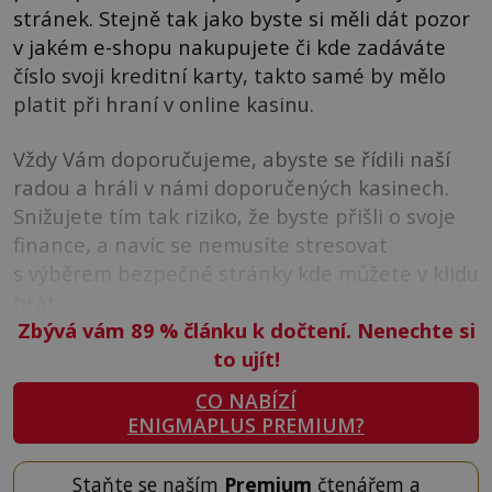
stránek. Stejně tak jako byste si měli dát pozor
v jakém e-shopu nakupujete či kde zadáváte
číslo svoji kreditní karty, takto samé by mělo
platit při hraní v online kasinu.
Vždy Vám doporučujeme, abyste se řídili naší
radou a hráli v námi doporučených kasinech.
Snižujete tím tak riziko, že byste přišli o svoje
finance, a navíc se nemusíte stresovat
s výběrem bezpečné stránky kde můžete v klidu
hrát.
Zbývá vám 89
%
článku k dočtení. Nenechte si
to ujít!
CO NABÍZÍ
ENIGMAPLUS PREMIUM?
Staňte se naším
Premium
čtenářem a