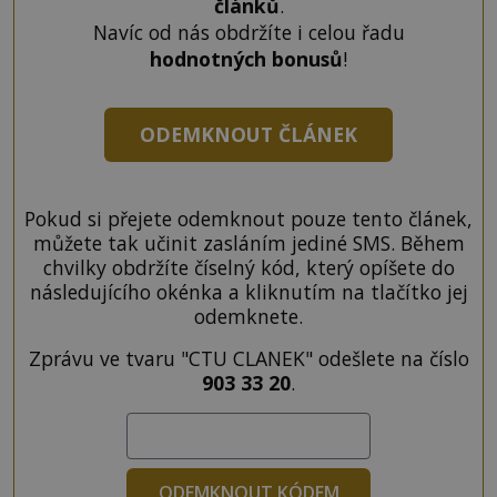
článků
.
Navíc od nás obdržíte i celou řadu
hodnotných bonusů
!
ODEMKNOUT ČLÁNEK
Pokud si přejete odemknout pouze tento článek,
můžete tak učinit zasláním jediné SMS. Během
chvilky obdržíte číselný kód, který opíšete do
následujícího okénka a kliknutím na tlačítko jej
odemknete.
Zprávu ve tvaru "CTU CLANEK" odešlete na číslo
903 33 20
.
ODEMKNOUT KÓDEM