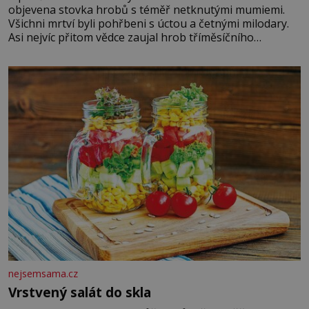
objevena stovka hrobů s téměř netknutými mumiemi.
Všichni mrtví byli pohřbeni s úctou a četnými milodary.
Asi nejvíc přitom vědce zaujal hrob tříměsíčního
chlapečka s modrou filcovou čapkou, z níž se draly
blonďaté vlásky. Fakt, že jsou těla dávných lidí nesmírně
dobře zachovalá, přičítají odborníci zdejším klimatickým
podmínkám. Sucho, prosolené písky a extrémně
nejsemsama.cz
Vrstvený salát do skla