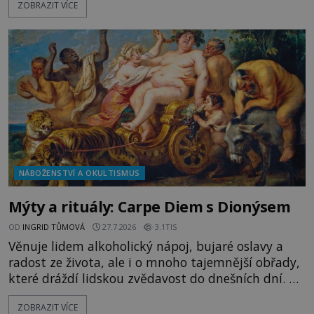
ZOBRAZIT VÍCE
tajemným obsahem. Kapitán lodi už na ně čeká.
„Dejte to do podpalubí a připravte se. Za chvíli
vyplouváme,“ sdělí jim. „Kam máme namířeno,
kapitáne?“ zeptá se ho jeden z templářů. „Do Sk
NÁBOŽENSTVÍ A OKULTISMUS
Mýty a rituály: Carpe Diem s Dionýsem
OD
INGRID TŮMOVÁ
27.7.2026
3.1TIS
Věnuje lidem alkoholický nápoj, bujaré oslavy a
radost ze života, ale i o mnoho tajemnější obřady,
které dráždí lidskou zvědavost do dnešních dní. Co
doopravdy představuje bůh, jemuž Římané říkají
ZOBRAZIT VÍCE
Bakchus? Mytologický příběh řeckého boha