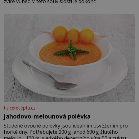
zvíře vůbec. V této souvislosti je dokonc
tisicereceptu.cz
Jahodovo-melounová polévka
Studené ovocné polévky jsou ideálním osvěžením pro
horké dny. Potřebujete 200 g jahod 600 g žlutého
melounu 100 ml sladkého dezertního vína 50 g cukru