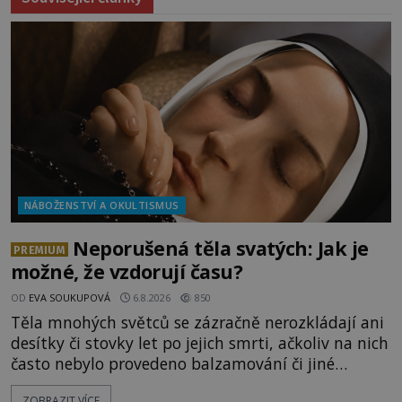
NÁBOŽENSTVÍ A OKULTISMUS
Neporušená těla svatých: Jak je
PREMIUM
možné, že vzdorují času?
OD
EVA SOUKUPOVÁ
6.8.2026
850
Těla mnohých světců se zázračně nerozkládají ani
desítky či stovky let po jejich smrti, ačkoliv na nich
často nebylo provedeno balzamování či jiné
pokusy o konzervaci. Neporušené ostatky bývají
ZOBRAZIT VÍCE