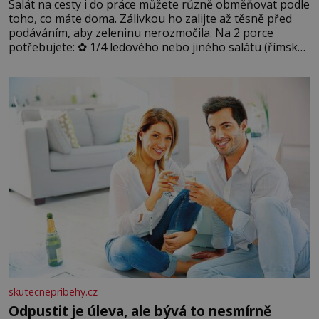
Salát na cesty i do práce můžete různě obměňovat podle
toho, co máte doma. Zálivkou ho zalijte až těsně před
podáváním, aby zeleninu nerozmočila. Na 2 porce
potřebujete: ✿ 1/4 ledového nebo jiného salátu (římský
salát, polníček…) ✿ 1 malá konzerva kukuřice ✿ ½
okurky ✿ 2 rajčata Zálivka: ✿ 4 lžíce olivového oleje ✿ 1
lžíci citronové šťávy ✿ ½ stroužku
skutecnepribehy.cz
Odpustit je úleva, ale bývá to nesmírně