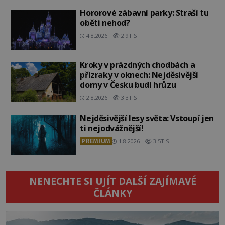
Hororové zábavní parky: Straší tu
oběti nehod?
4.8.2026
2.9TIS
Kroky v prázdných chodbách a
přízraky v oknech: Nejděsivější
domy v Česku budí hrůzu
2.8.2026
3.3TIS
Nejděsivější lesy světa: Vstoupí jen
ti nejodvážnější!
PREMIUM
1.8.2026
3.5TIS
NENECHTE SI UJÍT DALŠÍ ZAJÍMAVÉ
ČLÁNKY