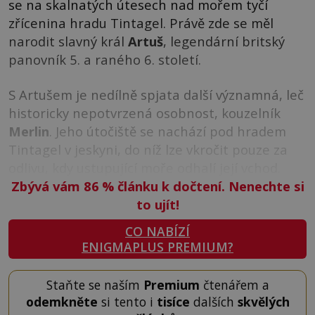
se na skalnatých útesech nad mořem tyčí
zřícenina hradu Tintagel. Právě zde se měl
narodit slavný král
Artuš
, legendární britský
panovník 5. a raného 6. století.
S Artušem je nedílně spjata další významná, leč
historicky nepotvrzená osobnost, kouzelník
Merlin
. Jeho útočiště se nachází pod hradem
Tintagel v jeskyni, do níž lze vkročit pouze za
odlivu, kdy ustupující moře odhalí její vchod.
Zbývá vám 86
%
článku k dočtení. Nenechte si
to ujít!
CO NABÍZÍ
ENIGMAPLUS PREMIUM?
Staňte se naším
Premium
čtenářem a
odemkněte
si tento i
tisíce
dalších
skvělých