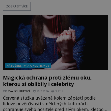
před sebou má rozložený jeden z nejzáhadnějších
ZOBRAZIT VÍCE
magických textů. Jde o Abramelinův grimoár, který
sám sepsal. Skutečně do něj zaznamenal mocná
kouzla, jak si někteří myslí, nebo jde o pouhou
pověru? Už šest měsíců pobývá
NÁBOŽENSTVÍ A OKULTISMUS
Magická ochrana proti zlému oku,
kterou si oblíbily i celebrity
OD
EVA SOUKUPOVÁ
20.7.2026
3.1TIS
Červená stužka uvázaná kolem zápěstí podle
lidové pověrčivosti v některých kulturách
ochraňuje svého nositele před zlým okem, kletbou,