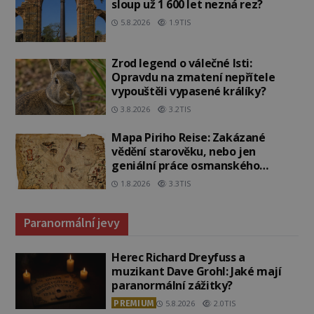
sloup už 1 600 let nezná rez?
5.8.2026
1.9TIS
Zrod legend o válečné lsti:
Opravdu na zmatení nepřítele
vypouštěli vypasené králíky?
3.8.2026
3.2TIS
Mapa Piriho Reise: Zakázané
vědění starověku, nebo jen
geniální práce osmanského
admirála?
1.8.2026
3.3TIS
Paranormální jevy
Herec Richard Dreyfuss a
muzikant Dave Grohl: Jaké mají
paranormální zážitky?
PREMIUM
5.8.2026
2.0TIS