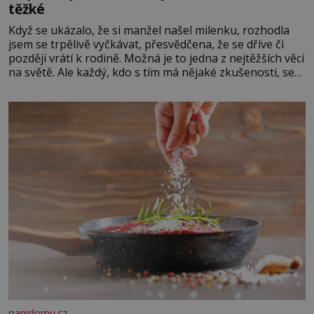
těžké
Když se ukázalo, že si manžel našel milenku, rozhodla
jsem se trpělivě vyčkávat, přesvědčena, že se dříve či
později vrátí k rodině. Možná je to jedna z nejtěžších věcí
na světě. Ale každý, kdo s tím má nějaké zkušenosti, se
zapřísahá, že pokud odpustíte, znatelně se vám uleví.
Když se ke mně doneslo, že si manžel pořídil milenku,
panidomu.cz