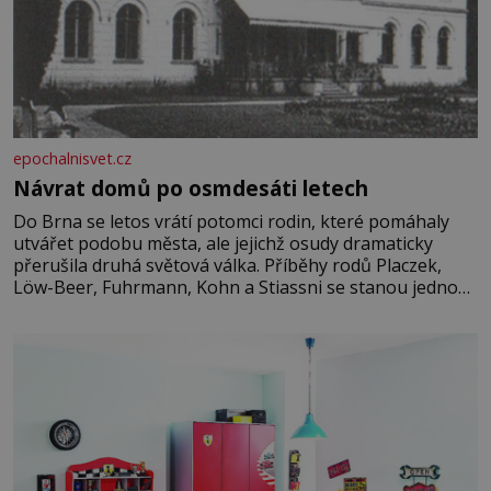
epochalnisvet.cz
Návrat domů po osmdesáti letech
Do Brna se letos vrátí potomci rodin, které pomáhaly
utvářet podobu města, ale jejichž osudy dramaticky
přerušila druhá světová válka. Příběhy rodů Placzek,
Löw-Beer, Fuhrmann, Kohn a Stiassni se stanou jednou
z hlavních dramaturgických linií festivalu židovské
kultury ŠTETL FEST 2026. Některé návraty nejsou
jednoduché. Místa, která si člověk pamatuje z rodinných
vyprávění, už dávno