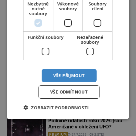
Nezbytně
Výkonové
Soubory
nutné
soubory
cílení
soubory
Funkční soubory
Nezařazené
soubory
VŠE PŘIJMOUT
VŠE ODMÍTNOUT
Vesmír a technologie
ZOBRAZIT PODROBNOSTI
Podivné události roku 2023: Jsou
Američané v obležení UFO?
PREMIUM
27.7.2026
3.5TIS