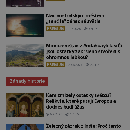
Nad australským městem
„tančila“ záhadná světla
PREMIUM
4.7.2026
3.4TIS
Mimozemšťan z Andahuaylillas: Čí
jsou ostatky zakrslého stvoření s
ohromnou lebkou?
PREMIUM
26.6.2026
2.9TIS
Záhady historie
Kam zmizely ostatky světců?
Relikvie, které putují Evropou a
dodnes budí úžas
6.8.2026
1.0TIS
Železný zázrak z Indie: Proč tento