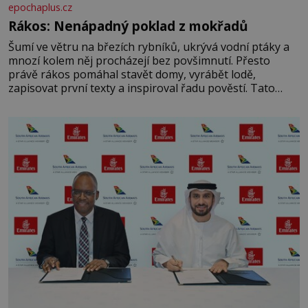
epochaplus.cz
Rákos: Nenápadný poklad z mokřadů
Šumí ve větru na březích rybníků, ukrývá vodní ptáky a
mnozí kolem něj procházejí bez povšimnutí. Přesto
právě rákos pomáhal stavět domy, vyrábět lodě,
zapisovat první texty a inspiroval řadu pověstí. Tato
skromná, ale užitečná rostlina provází člověka už tisíce
let. Většina lidí vnímá rákos jen jako obyčejnou kulisu
letního koupání. Stačí se však podívat