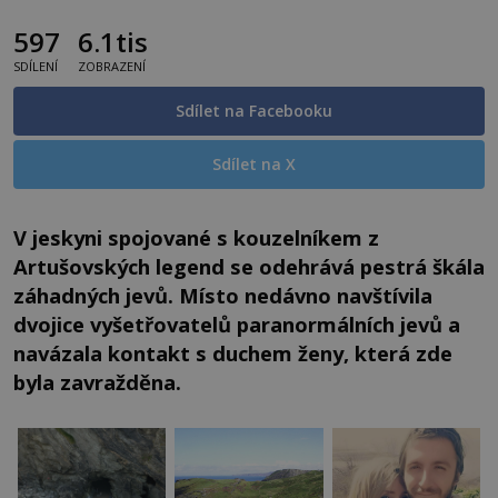
597
6.1tis
SDÍLENÍ
ZOBRAZENÍ
Sdílet na Facebooku
Sdílet na X
V jeskyni spojované s kouzelníkem z
Artušovských legend se odehrává pestrá škála
záhadných jevů. Místo nedávno navštívila
dvojice vyšetřovatelů paranormálních jevů a
navázala kontakt s duchem ženy, která zde
byla zavražděna.