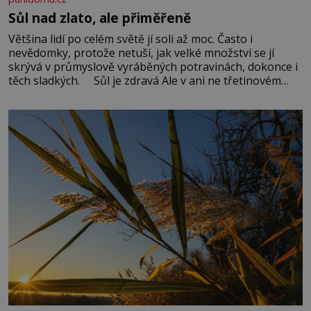
Sůl nad zlato, ale přiměřeně
Většina lidí po celém světě jí soli až moc. Často i
nevědomky, protože netuší, jak velké množství se jí
skrývá v průmyslově vyráběných potravinách, dokonce i
těch sladkých. Sůl je zdravá Ale v ani ne třetinovém
množství, než je pro většinu populace běžné. Její
základní složky– sodík a chlór – jsou zásadní pro
správné hospodaření