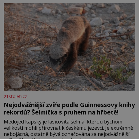
se na koloběžce a den zakončit poznáváním památek ve
Velkých Losinách nebo v termálním
21stoleti.cz
Nejodvážnější zvíře podle Guinnessovy knihy
rekordů? Šelmička s pruhem na hřbetě!
Medojed kapský je lasicovitá šelma, kterou bychom
velikostí mohli přirovnat k českému jezevci. Je extrémně
nebojácná, ostatně bývá označována za nejodvážnější