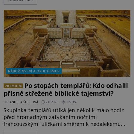
považovány za důkaz svatosti zemřelých. Jaké
tajemné síly těla významných náboženských
osobností ochraňují? Na hřbitově u kláštera
Milosrdných
NÁBOŽENSTVÍ A OKULTISMUS
Po stopách templářů: Kdo odhalil
PREMIUM
přísně střežené biblické tajemství?
OD
ANDREA ŠULCOVÁ
2.8.2026
3.5TIS
Skupinka templářů utíká jen několik málo hodin
před hromadným zatýkáním nočními
francouzskými uličkami směrem k nedalekému
přístavu. Jeden z nich má přes ramena ranec s