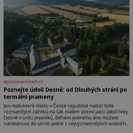
epochanacestach.cz
Poznejte údolí Desné: od Dlouhých strání po
termální prameny
Jen málokteré místo v České republice nabízí tolik
rozmanitých zážitků na tak malém území jako údolí řeky
Desné v srdci Jeseníků. Během jediného dne můžete
nahlédnout do útrob jedné z nejvýznamnějších vodních
elektráren v Evropě, vydat se na horské hřebeny, projet