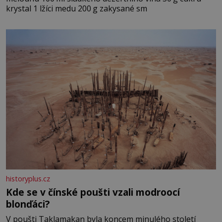
krystal 1 lžíci medu 200 g zakysané sm
historyplus.cz
Kde se v čínské poušti vzali modroocí
blonďáci?
V poušti Taklamakan byla koncem minulého století