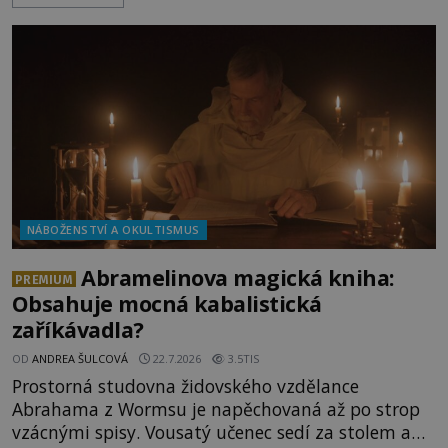
Dionýsa není zrovna idylická pohádka. Bůh Zeus jej
zplodí se svou milenkou Semelou, což Diova žena
Héra nemůže nechat b
NÁBOŽENSTVÍ A OKULTISMUS
Abramelinova magická kniha:
PREMIUM
Obsahuje mocná kabalistická
zaříkávadla?
OD
ANDREA ŠULCOVÁ
22.7.2026
3.5TIS
Prostorná studovna židovského vzdělance
Abrahama z Wormsu je napěchovaná až po strop
vzácnými spisy. Vousatý učenec sedí za stolem a