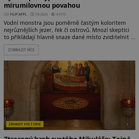
mírumilovnou povahou
OD
FILIP APPL
7.8.2026
4.9TIS
Vodní monstra jsou poměrně častým koloritem
nejrůznějších jezer, řek či ostrovů. Mnozí skeptici
to přikládají hlavně snaze dané místo zviditelnit a
přitáhnout k němu pozornost záhadám
ZOBRAZIT VÍCE
nakloněných turistů. Je to také případ kyperského
tvora jménem Ayia Napa? Nebo se může za
legendami o něm ukrývat nějaký pravdivý základ?
V blízkosti Mysu Greco, jak se přez
ZÁHADY HISTORIE
Ztracený hrob svatého Mikuláše: Tajná