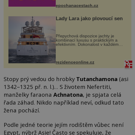
epochanacestach.cz
Lady Lara jako plovoucí sen
Přepychová dispozice jachty je
kombinací luxusu s praktickým a
efektivním. Dokonalost v každém
detailu představuje značka Fendi
Casa, kterou byly vybaveny její
paluby. Monacký přístav nabízí
každoročn...
rezidenceonline.cz
Stopy prý vedou do hrobky
Tutanchamona
(asi
1342–1325 př. n. l.)… S životem Nefertiti,
manželky faraona
Achnatona
, je spjata celá
řada záhad. Nikdo například neví, odkud tato
žena pochází.
Podle jedné teorie jejím rodištěm vůbec není
Egypt, nýbrž Asie! Často se spekuluje, že