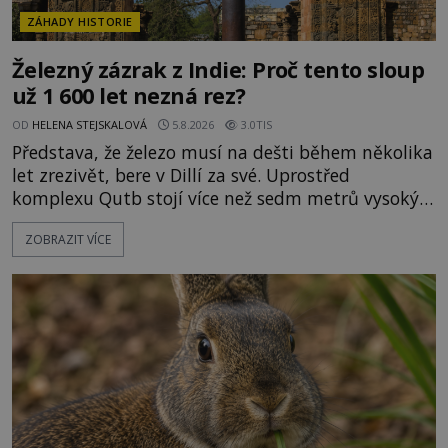
ZÁHADY HISTORIE
Železný zázrak z Indie: Proč tento sloup
už 1 600 let nezná rez?
OD
HELENA STEJSKALOVÁ
5.8.2026
3.0TIS
Představa, že železo musí na dešti během několika
let zrezivět, bere v Dillí za své. Uprostřed
komplexu Qutb stojí více než sedm metrů vysoký
železný sloup, který už přibližně 1 600 let odolává
ZOBRAZIT VÍCE
počasí s jen nepatrnými stopami koroze. Jeho
mimořádná trvanlivost dlouho živí legendy o
ztracených technologiích či tajemných
materiálech. Moderní metalurgie však ukazuje, že
skutečné vysvětlení je ješt