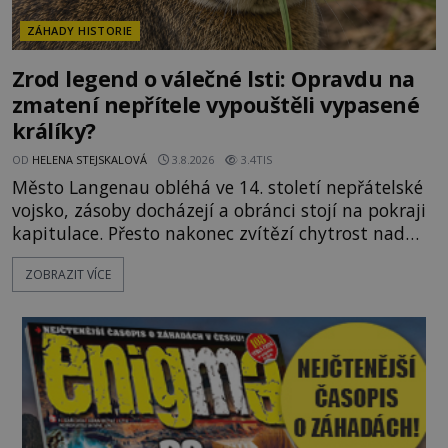
ZÁHADY HISTORIE
Zrod legend o válečné lsti: Opravdu na
zmatení nepřítele vypouštěli vypasené
králíky?
OD
HELENA STEJSKALOVÁ
3.8.2026
3.4TIS
Město Langenau obléhá ve 14. století nepřátelské
vojsko, zásoby docházejí a obránci stojí na pokraji
kapitulace. Přesto nakonec zvítězí chytrost nad
hrubou silou. Podle staré německé legendy vypustí
ZOBRAZIT VÍCE
obyvatelé za hradby dobře živeného králíka, aby
nepřítele přesvědčili, že uvnitř města je jídla stále
dost. Čas pracuje pro obléhatele. Ve městě ubývají
zásoby a každý den znamená další porci strádá