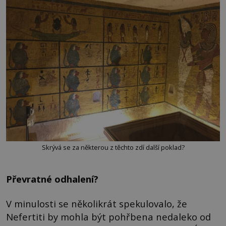
Skrývá se za některou z těchto zdí další poklad?
Převratné odhalení?
V minulosti se několikrát spekulovalo, že
Nefertiti by mohla být pohřbena nedaleko od