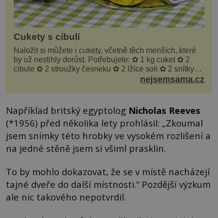
Cukety s cibulí
Naložit si můžete i cukety, včetně těch menších, které
by už nestihly dorůst. Potřebujete: ✿ 1 kg cuket ✿ 2
cibule ✿ 2 stroužky česneku ✿ 2 lžíce soli ✿ 2 snítky
kopru ✿ hrst petrželky Nálev: ✿ 400 m...
nejsemsama.cz
Například britský egyptolog
Nicholas Reeves
(*1956) před několika lety prohlásil: „Zkoumal
jsem snímky této hrobky ve vysokém rozlišení a
na jedné stěně jsem si všiml prasklin.
To by mohlo dokazovat, že se v místě nacházejí
tajné dveře do další místnosti.“ Pozdější výzkum
ale nic takového nepotvrdil.