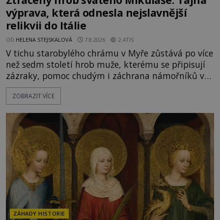
výprava, která odnesla nejslavnější
relikvii do Itálie
OD
HELENA STEJSKALOVÁ
7.8.2026
2.4TIS
V tichu starobylého chrámu v Myře zůstává po více
než sedm století hrob muže, kterému se připisují
zázraky, pomoc chudým i záchrana námořníků v
bouřích. Pak ale přichází rok 1087 a klidné místo
ZOBRAZIT VÍCE
se mění v dějiště podivné noční výpravy. Skupina
italských námořníků otevírá hrob svatého
Mikuláše a odváží jeho ostatky přes moře do Bari.
Je to zbožná záchrana před nebezpečím, nebo
promyšlená krádež,
ZÁHADY HISTORIE