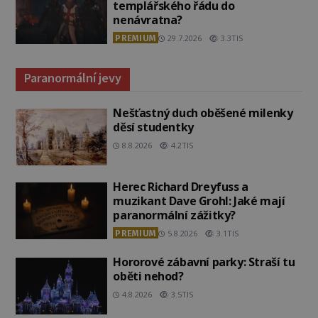
templářského řádu do
nenávratna?
PREMIUM
29.7.2026
3.3TIS
Paranormální jevy
Nešťastný duch oběšené milenky
děsí studentky
8.8.2026
4.2TIS
Herec Richard Dreyfuss a
muzikant Dave Grohl: Jaké mají
paranormální zážitky?
PREMIUM
5.8.2026
3.1TIS
Hororové zábavní parky: Straší tu
oběti nehod?
4.8.2026
3.5TIS