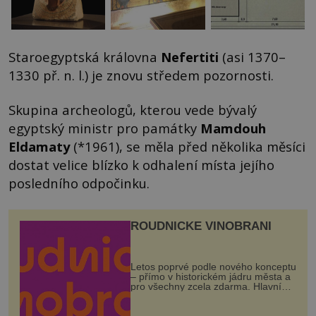
Staroegyptská královna
Nefertiti
(asi 1370–
1330 př. n. l.) je znovu středem pozornosti.
Skupina archeologů, kterou vede bývalý
egyptský ministr pro památky
Mamdouh
Eldamaty
(*1961), se měla před několika měsíci
dostat velice blízko k odhalení místa jejího
posledního odpočinku.
ROUDNICKÉ VINOBRANÍ
Letos poprvé podle nového konceptu
– přímo v historickém jádru města a
pro všechny zcela zdarma. Hlavní
program se odehraje na Karlově a
Husově náměstí. Návštěvníci se
mohou těšit na víno, burčák, pes...