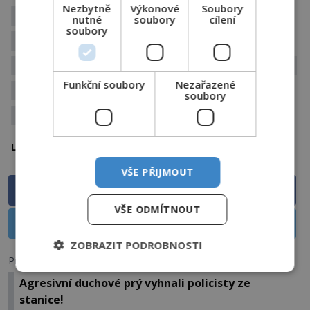
Nezbytně
Výkonové
Soubory
Egyptologie
faraon
faraoni
nutné
soubory
cílení
soubory
Faraonova kletba
hrob
hrobka
hrobky
hroby
nefertiti
pohřeb
starověký Egypt
Funkční soubory
Nezařazené
tutanchamon
vědecký výzkum
soubory
Ztracená hrobka
Egypt
Lokalita:
VŠE PŘIJMOUT
Sdílet na Facebooku
VŠE ODMÍTNOUT
Sdílet na X
ZOBRAZIT PODROBNOSTI
Předchozí článek
Agresivní duchové prý vyhnali policisty ze
stanice!