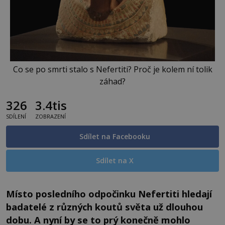
Co se po smrti stalo s Nefertiti? Proč je kolem ní tolik
záhad?
326
3.4tis
SDÍLENÍ
ZOBRAZENÍ
Sdílet na Facebooku
Sdílet na X
Místo posledního odpočinku Nefertiti hledají
badatelé z různých koutů světa už dlouhou
dobu. A nyní by se to prý konečně mohlo