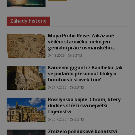
Záhady historie
Mapa Piriho Reise: Zakázané
vědění starověku, nebo jen
geniální práce osmanského
admirála?
1.8.2026
3.3TIS
Kamenní giganti z Baalbeku: Jak
se podařilo přesunout bloky o
hmotnosti stovek tun?
31.7.2026
3.3TIS
Rosslynská kaple: Chrám, který
dodnes střeží svá největší
tajemství
30.7.2026
3.5TIS
Zmizelo pohádkové bohatství