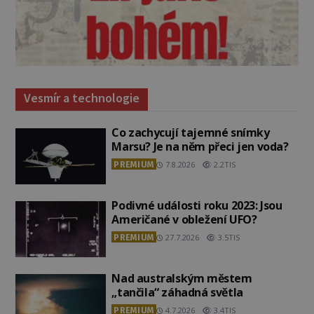
Vesmír a technologie
Co zachycují tajemné snímky
Marsu? Je na něm přeci jen voda?
PREMIUM
7.8.2026
2.2TIS
Podivné události roku 2023: Jsou
Američané v obležení UFO?
PREMIUM
27.7.2026
3.5TIS
Nad australským městem
„tančila“ záhadná světla
PREMIUM
4.7.2026
3.4TIS