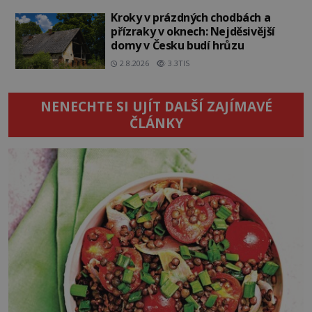
Kroky v prázdných chodbách a
přízraky v oknech: Nejděsivější
domy v Česku budí hrůzu
2.8.2026
3.3TIS
NENECHTE SI UJÍT DALŠÍ ZAJÍMAVÉ
ČLÁNKY