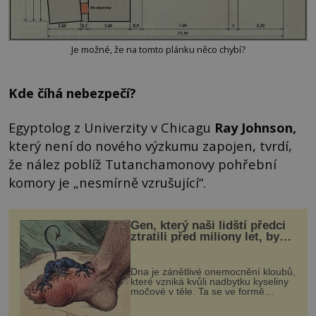
Je možné, že na tomto plánku něco chybí?
Kde číhá nebezpečí?
Egyptolog z Univerzity v Chicagu
Ray
Johnson
,
který není do nového výzkumu zapojen, tvrdí,
že nález poblíž Tutanchamonovy pohřební
komory je „nesmírně vzrušující“.
Gen, který naši lidští předci
ztratili před miliony let, by
mohl pomoci s léčbou
„nemoci králů“
Dna je zánětlivé onemocnění kloubů,
které vzniká kvůli nadbytku kyseliny
močové v těle. Ta se ve formě
krystalků ukládá v blízkosti kloubů,
nejčastěji přitom postihuje palce na