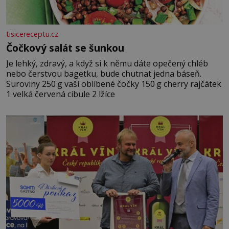
tisicereceptu.cz
Čočkový salát se šunkou
Je lehký, zdravý, a když si k němu dáte opečený chléb
nebo čerstvou bagetku, bude chutnat jedna báseň.
Suroviny 250 g vaší oblíbené čočky 150 g cherry rajčátek
1 velká červená cibule 2 lžíce