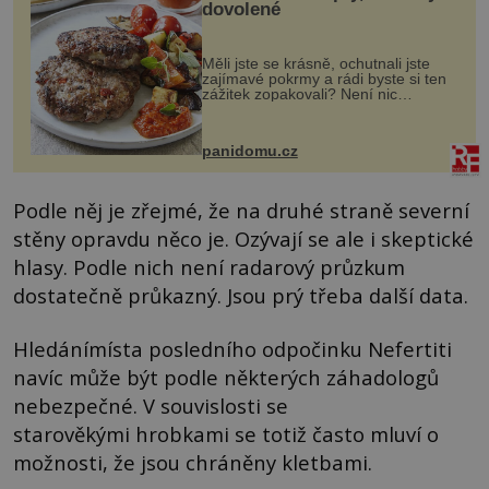
dovolené
Měli jste se krásně, ochutnali jste
zajímavé pokrmy a rádi byste si ten
zážitek zopakovali? Není nic
snazšího. Pljeskavica (10 porcí)
Možná jste ji ochutnali na dovolené v
bývalé Jugoslávii, lze ji vi...
panidomu.cz
Podle něj je zřejmé, že na druhé straně severní
stěny opravdu něco je. Ozývají se ale i skeptické
hlasy. Podle nich není radarový průzkum
dostatečně průkazný. Jsou prý třeba další data.
Hledánímísta posledního odpočinku Nefertiti
navíc může být podle některých záhadologů
nebezpečné. V souvislosti se
starověkými hrobkami se totiž často mluví o
možnosti, že jsou chráněny kletbami.