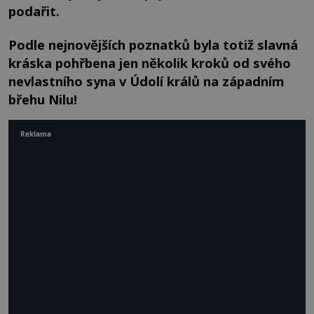
podařit.
Podle nejnovějších poznatků byla totiž slavná
kráska pohřbena jen několik kroků od svého
nevlastního syna v Údolí králů na západním
břehu Nilu!
Reklama