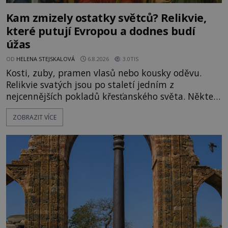
Kam zmizely ostatky světců? Relikvie,
které putují Evropou a dodnes budí
úžas
OD
HELENA STEJSKALOVÁ
6.8.2026
3.0TIS
Kosti, zuby, pramen vlasů nebo kousky oděvu.
Relikvie svatých jsou po staletí jedním z
nejcennějších pokladů křesťanského světa. Některé
mají pečlivě doloženou historii, jiné provází
ZOBRAZIT VÍCE
záhady, krádeže i nečekané objevy. Jejich osudy
připomínají dobrodružné romány, přesto se opírají
o skutečné historické události. Ve středověké
Evropě mají relikvie mimořádnou hodnotu. Nejsou
jen předmětem úcty