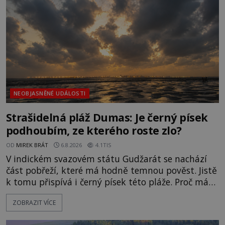
NEOBJASNĚNÉ UDÁLOSTI
Strašidelná pláž Dumas: Je černý písek
podhoubím, ze kterého roste zlo?
OD
MIREK BRÁT
6.8.2026
4.1TIS
V indickém svazovém státu Gudžarát se nachází
část pobřeží, které má hodně temnou pověst. Jistě
k tomu přispívá i černý písek této pláže. Proč má
pláž takové netypické zbarvení? Nakolik jsou
ZOBRAZIT VÍCE
pravdivé historky, že zde došlo k nevysvětlitelným
zmizením turistů? Ti, kteří se nebojí, nás mohou