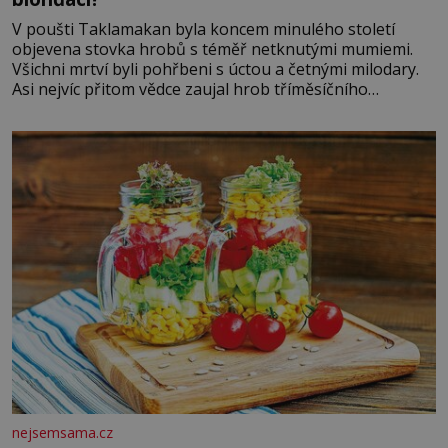
V poušti Taklamakan byla koncem minulého století
objevena stovka hrobů s téměř netknutými mumiemi.
Všichni mrtví byli pohřbeni s úctou a četnými milodary.
Asi nejvíc přitom vědce zaujal hrob tříměsíčního
chlapečka s modrou filcovou čapkou, z níž se draly
blonďaté vlásky. Fakt, že jsou těla dávných lidí nesmírně
dobře zachovalá, přičítají odborníci zdejším klimatickým
podmínkám. Sucho, prosolené písky a extrémně
nejsemsama.cz