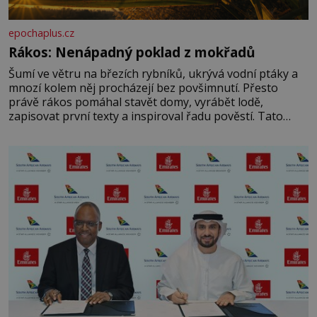
epochaplus.cz
Rákos: Nenápadný poklad z mokřadů
Šumí ve větru na březích rybníků, ukrývá vodní ptáky a
mnozí kolem něj procházejí bez povšimnutí. Přesto
právě rákos pomáhal stavět domy, vyrábět lodě,
zapisovat první texty a inspiroval řadu pověstí. Tato
skromná, ale užitečná rostlina provází člověka už tisíce
let. Většina lidí vnímá rákos jen jako obyčejnou kulisu
letního koupání. Stačí se však podívat