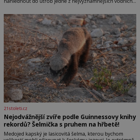
nahlédnout do útrob jedné z nejvýznamnějších vodních
elektráren v Evropě, vydat se na horské hřebeny, projet
se na koloběžce a den zakončit poznáváním památek ve
Velkých Losinách nebo v termálním
21stoleti.cz
Nejodvážnější zvíře podle Guinnessovy knihy
rekordů? Šelmička s pruhem na hřbetě!
Medojed kapský je lasicovitá šelma, kterou bychom
velikostí mohli přirovnat k českému jezevci. Je extrémně