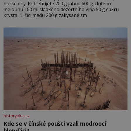
horké dny. Potřebujete 200 g jahod 600 g žlutého
melounu 100 ml sladkého dezertního vína 50 g cukru
krystal 1 lžíci medu 200 g zakysané sm
historyplus.cz
Kde se v čínské poušti vzali modroocí
blonďáci?