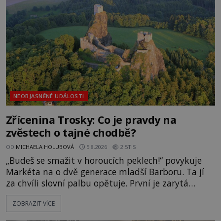
následovat. Vstupujeme na pláž Dumas ve městě
Surat. Gu
NEOBJASNĚNÉ UDÁLOSTI
Zřícenina Trosky: Co je pravdy na
zvěstech o tajné chodbě?
OD
MICHAELA HOLUBOVÁ
5.8.2026
2.5TIS
„Budeš se smažit v horoucích peklech!“ povykuje
Markéta na o dvě generace mladší Barboru. Ta jí
za chvíli slovní palbu opětuje. První je zarytá
katolička, druhá přesvědčená kališnice. A každá z
ZOBRAZIT VÍCE
nich se usídlí na jedné z věží slavného hradu
Trosky. Šlechtic Ota IV. z Bergova (1399–1452) patří