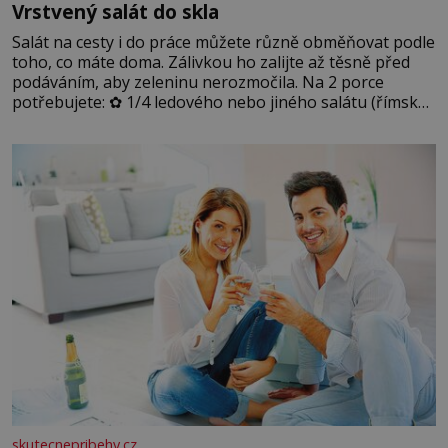
Vrstvený salát do skla
Salát na cesty i do práce můžete různě obměňovat podle
toho, co máte doma. Zálivkou ho zalijte až těsně před
podáváním, aby zeleninu nerozmočila. Na 2 porce
potřebujete: ✿ 1/4 ledového nebo jiného salátu (římský
salát, polníček…) ✿ 1 malá konzerva kukuřice ✿ ½
okurky ✿ 2 rajčata Zálivka: ✿ 4 lžíce olivového oleje ✿ 1
lžíci citronové šťávy ✿ ½ stroužku
skutecnepribehy.cz