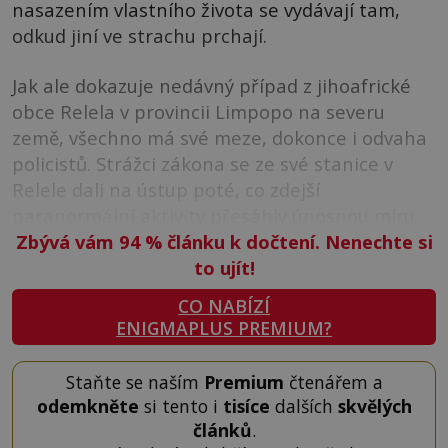
nasazením vlastního života se vydávají tam,
odkud jiní ve strachu prchají.
Jak ale dokazuje nedávný případ z jihoafrické
obce Relela v provincii Limpopo na severu
země, všechno má své meze, dokonce i odvaha
policistů. Strážci zákona se ze své stanice v
Relele dali na ústup poté, co zdejší
paranormální aktivity přesáhly únosnou míru.
Zbývá vám 94
%
článku k dočtení. Nenechte si
to ujít!
CO NABÍZÍ
ENIGMAPLUS PREMIUM?
Staňte se naším
Premium
čtenářem a
odemkněte
si tento i
tisíce
dalších
skvělých
článků
.