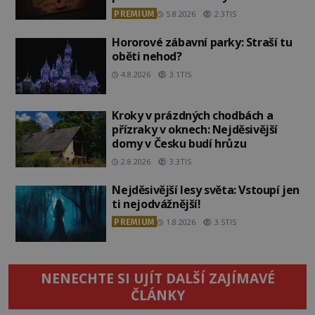
PREMIUM
5.8.2026
2.3TIS
Hororové zábavní parky: Straší tu
oběti nehod?
4.8.2026
3.1TIS
Kroky v prázdných chodbách a
přízraky v oknech: Nejděsivější
domy v Česku budí hrůzu
2.8.2026
3.3TIS
Nejděsivější lesy světa: Vstoupí jen
ti nejodvážnější!
PREMIUM
1.8.2026
3.5TIS
NENECHTE SI UJÍT DALŠÍ ZAJÍMAVÉ
ČLÁNKY