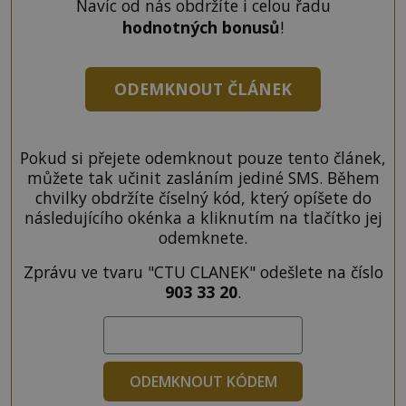
Navíc od nás obdržíte i celou řadu
hodnotných bonusů
!
ODEMKNOUT ČLÁNEK
Pokud si přejete odemknout pouze tento článek,
můžete tak učinit zasláním jediné SMS. Během
chvilky obdržíte číselný kód, který opíšete do
následujícího okénka a kliknutím na tlačítko jej
odemknete.
Zprávu ve tvaru "CTU CLANEK" odešlete na číslo
903 33 20
.
ODEMKNOUT KÓDEM