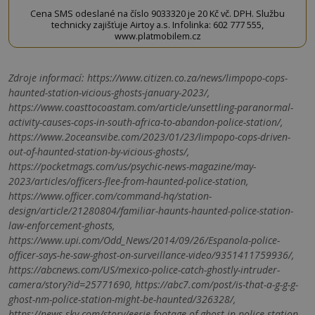
Cena SMS odeslané na číslo 9033320 je 20 Kč vč. DPH. Službu
technicky zajišťuje Airtoy a.s. Infolinka: 602 777 555,
www.platmobilem.cz
Zdroje informací:
https://www.citizen.co.za/news/limpopo-cops-
haunted-station-vicious-ghosts-january-2023/,
https://www.coasttocoastam.com/article/unsettling-paranormal-
activity-causes-cops-in-south-africa-to-abandon-police-station/,
https://www.2oceansvibe.com/2023/01/23/limpopo-cops-driven-
out-of-haunted-station-by-vicious-ghosts/,
https://pocketmags.com/us/psychic-news-magazine/may-
2023/articles/officers-flee-from-haunted-police-station,
https://www.officer.com/command-hq/station-
design/article/21280804/familiar-haunts-haunted-police-station-
law-enforcement-ghosts,
https://www.upi.com/Odd_News/2014/09/26/Espanola-police-
officer-says-he-saw-ghost-on-surveillance-video/9351411759936/,
https://abcnews.com/US/mexico-police-catch-ghostly-intruder-
camera/story?id=25771690, https://abc7.com/post/is-that-a-g-g-g-
ghost-nm-police-station-might-be-haunted/326328/,
https://news.sky.com/story/eerie-footage-of-ghost-in-police-station-