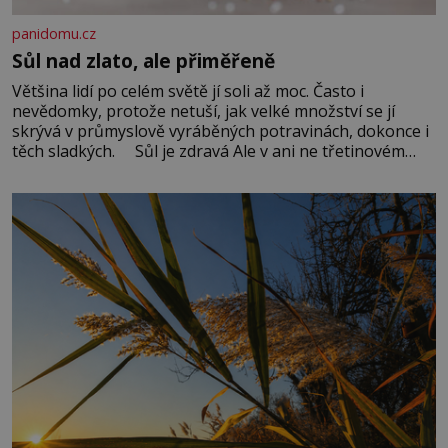
panidomu.cz
Sůl nad zlato, ale přiměřeně
Většina lidí po celém světě jí soli až moc. Často i
nevědomky, protože netuší, jak velké množství se jí
skrývá v průmyslově vyráběných potravinách, dokonce i
těch sladkých. Sůl je zdravá Ale v ani ne třetinovém
množství, než je pro většinu populace běžné. Její
základní složky– sodík a chlór – jsou zásadní pro
správné hospodaření