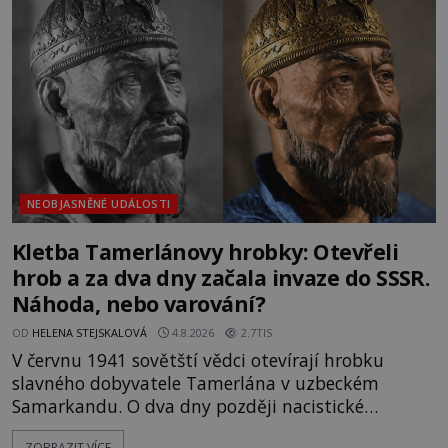
mezi vůdce protihusitského boje. Za manželku má
skutečně jistou
NEOBJASNĚNÉ UDÁLOSTI
Kletba Tamerlánovy hrobky: Otevřeli
hrob a za dva dny začala invaze do SSSR.
Náhoda, nebo varování?
OD
HELENA STEJSKALOVÁ
4.8.2026
2.7TIS
V červnu 1941 sovětští vědci otevírají hrobku
slavného dobyvatele Tamerlána v uzbeckém
Samarkandu. O dva dny později nacistické
Německo zahajuje operaci Barbarossa a napadá
ZOBRAZIT VÍCE