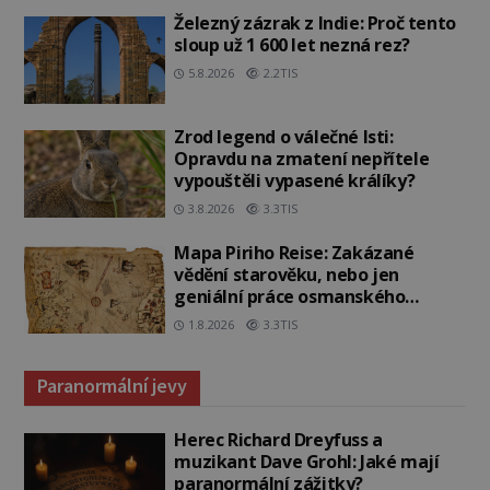
Železný zázrak z Indie: Proč tento
sloup už 1 600 let nezná rez?
5.8.2026
2.2TIS
Zrod legend o válečné lsti:
Opravdu na zmatení nepřítele
vypouštěli vypasené králíky?
3.8.2026
3.3TIS
Mapa Piriho Reise: Zakázané
vědění starověku, nebo jen
geniální práce osmanského
admirála?
1.8.2026
3.3TIS
Paranormální jevy
Herec Richard Dreyfuss a
muzikant Dave Grohl: Jaké mají
paranormální zážitky?