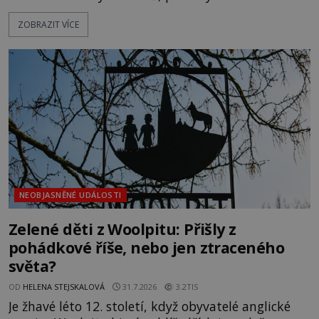
textu, který už téměř dvě století vzdoruje všem
ZOBRAZIT VÍCE
pokusům o rozluštění. Rohoncský kodex patří mezi
největší záhady evropských dějin a dodnes nikdo s
jistotou neví, kdo jej napsal, kdy vznikl ani co
vlastně vypráví. Rohoncský kodex se poprvé
objevuje v roce
NEOBJASNĚNÉ UDÁLOSTI
Zelené děti z Woolpitu: Přišly z
pohádkové říše, nebo jen ztraceného
světa?
OD
HELENA STEJSKALOVÁ
31.7.2026
3.2TIS
Je žhavé léto 12. století, když obyvatelé anglické