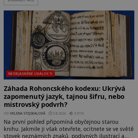
Sovětský svaz. Shoda dat je natolik zarážející, že se
rodí jedna z nejslavnějších „kleteb“ 20. století. Je
na legendě něco pravdy, nebo jde jen o fascinující
souhru okolností? Když antropolog Michail
Gerasimov (1907-1970) a
NEOBJASNĚNÉ UDÁLOSTI
Záhada Rohoncského kodexu: Ukrývá
zapomenutý jazyk, tajnou šifru, nebo
mistrovský podvrh?
OD
HELENA STEJSKALOVÁ
3.8.2026
3.0TIS
Na první pohled připomíná obyčejnou starou
knihu. Jakmile ji však otevřete, ocitnete se ve světě
stovek neznámých znaků, podivných ilustrací a