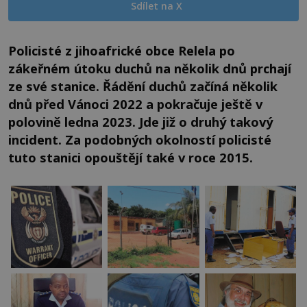
Sdílet na X
Policisté z jihoafrické obce Relela po
zákeřném útoku duchů na několik dnů prchají
ze své stanice. Řádění duchů začíná několik
dnů před Vánoci 2022 a pokračuje ještě v
polovině ledna 2023. Jde již o druhý takový
incident. Za podobných okolností policisté
tuto stanici opouštějí také v roce 2015.