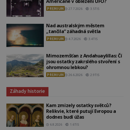
Američané v obležení UFO?
PREMIUM
27.7.2026
3.5TIS
Nad australským městem
„tančila“ záhadná světla
PREMIUM
4.7.2026
3.4TIS
Mimozemšťan z Andahuaylillas: Čí
jsou ostatky zakrslého stvoření s
ohromnou lebkou?
PREMIUM
26.6.2026
2.9TIS
Záhady historie
Kam zmizely ostatky světců?
Relikvie, které putují Evropou a
dodnes budí úžas
6.8.2026
1.6TIS