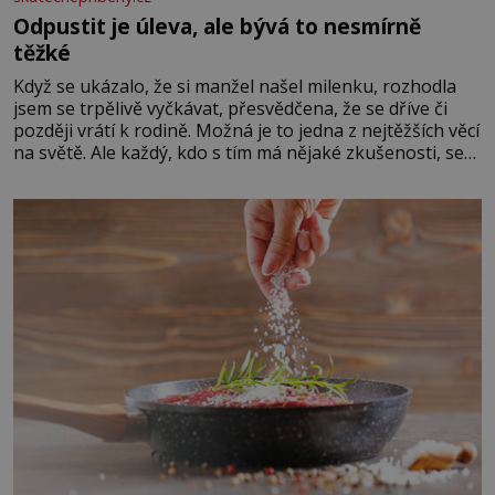
Odpustit je úleva, ale bývá to nesmírně
těžké
Když se ukázalo, že si manžel našel milenku, rozhodla
jsem se trpělivě vyčkávat, přesvědčena, že se dříve či
později vrátí k rodině. Možná je to jedna z nejtěžších věcí
na světě. Ale každý, kdo s tím má nějaké zkušenosti, se
zapřísahá, že pokud odpustíte, znatelně se vám uleví.
Když se ke mně doneslo, že si manžel pořídil milenku,