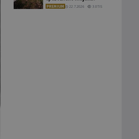
PREMIUM
22.7.2026
3.0TIS