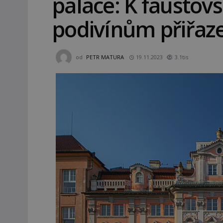
paláce: K faustov
podivínům přiřaze
od
PETR MATURA
19.11.2023
3.1tis