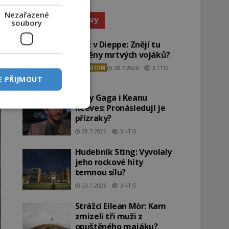
Nezařazené
Paranormální jevy
soubory
Pláž v Dieppe: Znějí tu
ozvěny mrtvých vojáků?
PREMIUM
28.7.2026
3.1TIS
E PŘIJMOUT
Lady Gaga i Keanu
Reeves: Pronásledují je
přízraky?
28.7.2026
3.4TIS
Hudebník Sting: Vyvolaly
jeho rockové hity
temnou sílu?
23.7.2026
3.4TIS
Strážci Eilean Mòr: Kam
zmizeli tři muži z
opuštěného majáku?