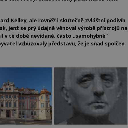
rd Kelley, ale rovněž i skutečně zvláštní podivín
, jenž se prý údajně věnoval výrobě přístrojů na
il v té době nevídané, často „samohybné“
yvatel vzbuzovaly představu, že je snad spolčen