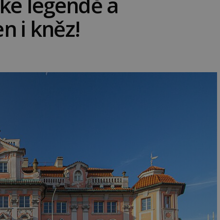
ské legendě a
n i kněz!