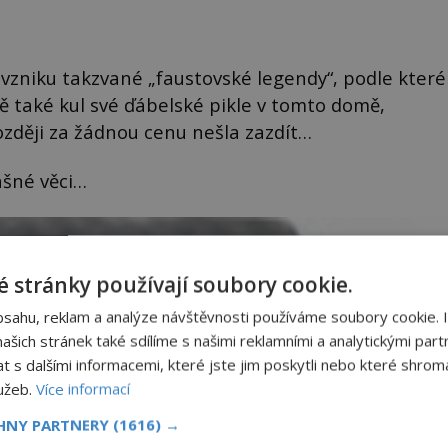
 vzniku takzvané „faustovské legendy“, podle které
ě také kul své ďábelské pikle v tomto domě,
ozději za žádnou cenu nešla zazdít…
ašné věci…
 stránky používají soubory cookie.
bsahu, reklam a analýze návštěvnosti používáme soubory cookie. 
šich stránek také sdílíme s našimi reklamními a analytickými partn
s dalšími informacemi, které jste jim poskytli nebo které shromá
lužeb.
Více informací
CHNY PARTNERY
(1616) →