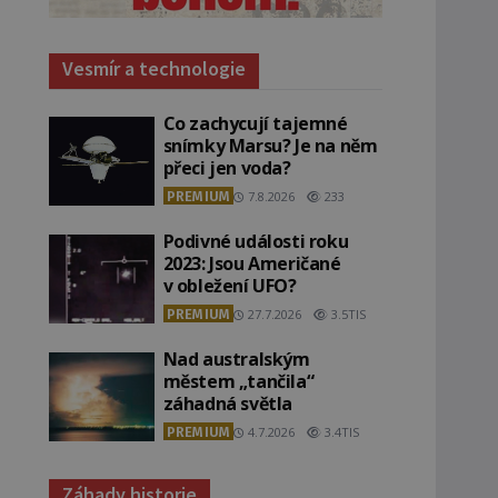
Vesmír a technologie
Co zachycují tajemné
snímky Marsu? Je na něm
přeci jen voda?
PREMIUM
7.8.2026
233
Podivné události roku
2023: Jsou Američané
v obležení UFO?
PREMIUM
27.7.2026
3.5TIS
Nad australským
městem „tančila“
záhadná světla
PREMIUM
4.7.2026
3.4TIS
Záhady historie