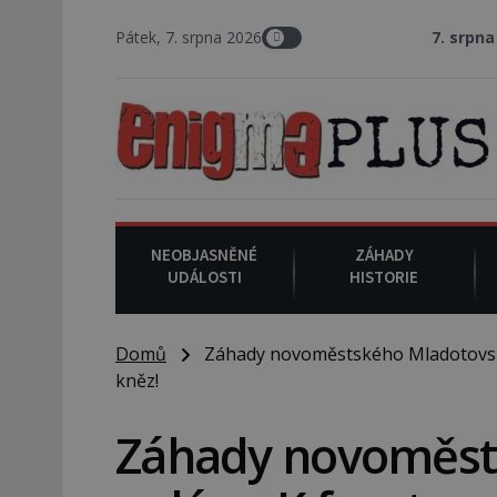
Pátek, 7. srpna 2026
7. srpna 1994
: Na am
NEOBJASNĚNÉ
ZÁHADY
UDÁLOSTI
HISTORIE
Domů
Záhady novoměstského Mladotovskéh
kněz!
Záhady novoměst