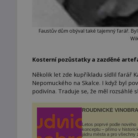
Faustův dům obýval také tajemný farář. Byl
Wi
Kosterní pozůstatky a zazděné artef
Několik let zde kupříkladu sídlil farář 
Nepomuckého na Skalce. I když byl pov
podivína. Traduje se, že měl rozsáhlé s
ROUDNICKÉ VINOBRA
Letos poprvé podle nového
konceptu – přímo v histori
jádru města a pro všechny 