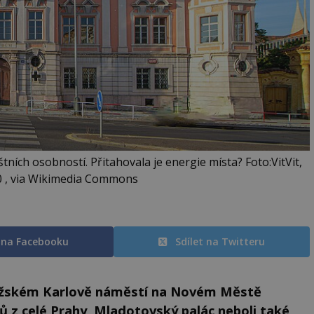
ních osobností. Přitahovala je energie místa? Foto:VitVit,
0 , via Wikimedia Commons
t na Facebooku
Sdílet na Twitteru
ražském Karlově náměstí na Novém Městě
 z celé Prahy, Mladotovský palác neboli také