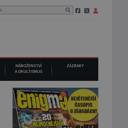
 neznámého původu.
7. srpna 1994
: Na americké městečko Oakvill
NÁBOŽENSTVÍ
ZÁZRAKY
A OKULTISMUS