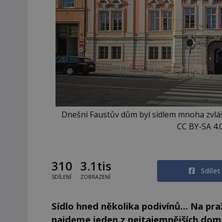
Dnešní Faustův dům byl sídlem mnoha zvlášt
CC BY-SA 4.
310
3.1tis
Sdíle
SDÍLENÍ
ZOBRAZENÍ
Sídlo hned několika podivínů… Na p
najdeme jeden z nejtajemnějších domů