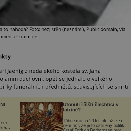
a to náhoda? Foto: nezjištěn (neznámí), Public domain, via
kimedia Commons
akty
Karl Jaenig z nedalekého kostela sv. Jana
oláním duchovní, opět se jednalo o velkého
bírky funerálních předmětů, souvisejících se smrtí.
NÍ
Utonuli říšští šlechtici v
latríně?
Táhne mu na 20 let, ale už lze o
ckém
něm říct, že je to ostřílený politik.
zcela
Císař Fridrich Barbarossa proto