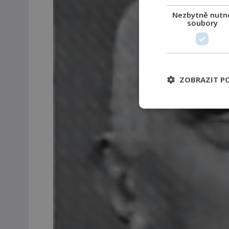
Nezbytně nutn
soubory
ZOBRAZIT P