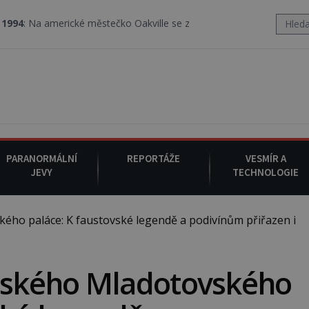
erické městečko Oakville se z nebe snáší podivná rosolovitá látka
PARANORMÁLNÍ
REPORTÁŽE
VESMÍR A
JEVY
TECHNOLOGIE
o paláce: K faustovské legendě a podivínům přiřazen i
ského Mladotovského