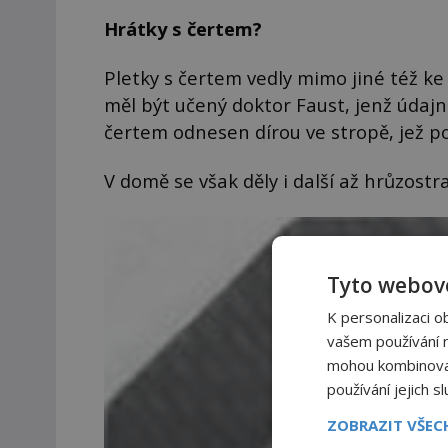
Hrátky s čertem?
Pletky s čertem vedly mimo jiné též ke
měl být učený doktor Faust, jenž údajn
čertem odnesen dírou ve stropě, jež p
V domě se však děly i další až hrůzostr
Tyto webové
K personalizaci o
vašem používání na
mohou kombinovat 
používání jejich s
ZOBRAZIT VŠE