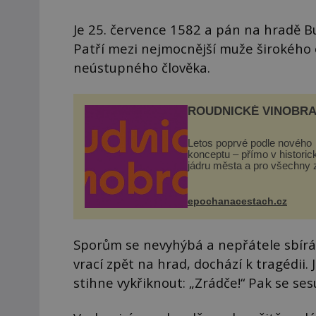
Je 25. července 1582 a pán na hradě B
Patří mezi nejmocnější muže širokého 
neústupného člověka.
ROUDNICKÉ VINOBRA
Letos poprvé podle nového
konceptu – přímo v histori
jádru města a pro všechny 
zdarma. Hlavní program se
odehraje na Karlově a Hus
náměstí. Návštěvníci se m
epochanacestach.cz
těšit na víno, burčák, pes...
Sporům se nevyhýbá a nepřátele sbírá s
vrací zpět na hrad, dochází k tragédii
stihne vykřiknout: „Zrádče!“ Pak se ses