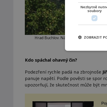
Nezbytně nutn
soubory
ZOBRAZIT P
Hrad Buchlov. Násilnou smrt zdejšího pá
Com
Kdo spáchal ohavný čin?
Podezření rychle padá na zbrojnoše
Ji
panuje napětí. Podle pověsti se spor ro
upozorňují, že skutečnost může být mn
Po