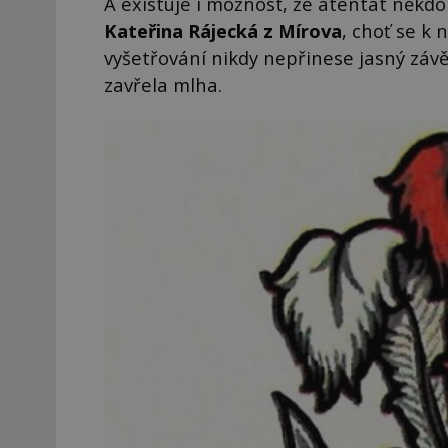
A existuje i možnost, že atentát někdo
Kateřina Rájecká z Mírova
, choť se k 
vyšetřování nikdy nepřinese jasný záv
zavřela mlha.