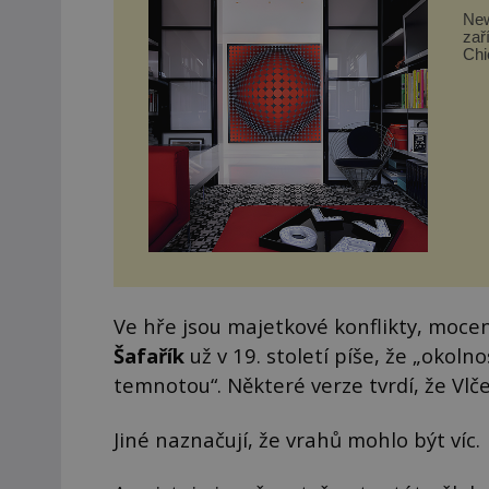
New
zař
Chi
takt
Ve hře jsou majetkové konflikty, mocen
Šafařík
už v 19. století píše, že „okoln
temnotou“. Některé verze tvrdí, že Vl
Jiné naznačují, že vrahů mohlo být víc.