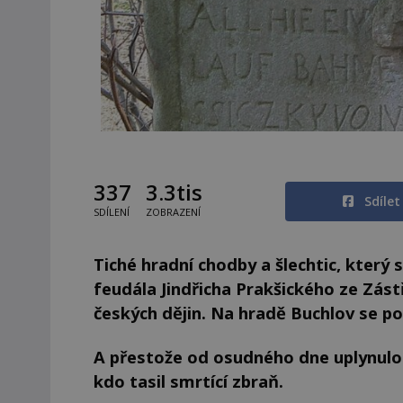
337
3.3tis
Sdíle
SDÍLENÍ
ZOBRAZENÍ
Tiché hradní chodby a šlechtic, který
feudála Jindřicha Prakšického ze Zás
českých dějin. Na hradě Buchlov se po 
A přestože od osudného dne uplynulo v
kdo tasil smrtící zbraň.