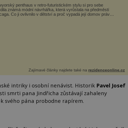
yorský penthaus v retro-futuristickém stylu si pro sebe
ídila známá módní návrhářka, která vyrůstala na předměstí
caga. Co ji ovlivnilo v dětství a proč vypadá její domov právě
o? Interié...
Zajímavé články najdete také na
rezidenceonline.cz
ské intriky i osobní nenávist. Historik
Pavel Josef
osti smrti pana Jindřicha zůstávají zahaleny
ček svého pána probodne rapírem.