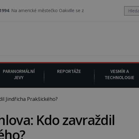
cké městečko Oakville se z nebe snáší podivná rosolovitá látka ne
PARANORMÁLNÍ
REPORTÁŽE
VESMÍR A
JEVY
TECHNOLOGIE
l Jindřicha Prakšického?
lova: Kdo zavraždil
kého?