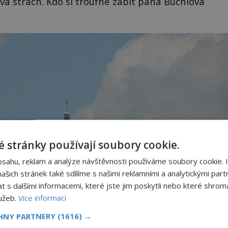
vá strach. Kdo si troufne zabít pána Buchlova
 stránky používají soubory cookie.
bsahu, reklam a analýze návštěvnosti používáme soubory cookie. 
šich stránek také sdílíme s našimi reklamními a analytickými partn
s dalšími informacemi, které jste jim poskytli nebo které shromá
lužeb.
Více informací
CHNY PARTNERY
(1616) →