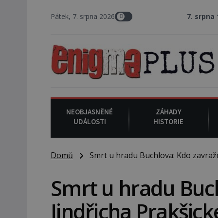
Pátek, 7. srpna 2026
7. srpna 1994
: Na ameri
NEOBJASNĚNÉ
ZÁHADY
UDÁLOSTI
HISTORIE
Domů
Smrt u hradu Buchlova: Kdo zavraždi
Smrt u hradu Buch
Jindřicha Prakšic