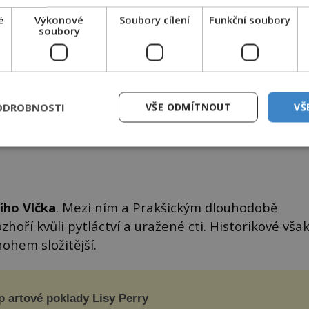
é
Výkonové
Soubory cílení
Funkční soubory
soubory
ODROBNOSTI
VŠE ODMÍTNOUT
VŠ
na se dodnes nepovedlo objasnit. Foto: Mercy/Creative
mons/CC BY-SA 4.0
řího Vlčka
. Mezi ním a Prakšickým dlouhodobě
zhoří kvůli pytláctví a uražené cti. Historikové vša
ohem složitější.
p artové poklady Lisy Perry