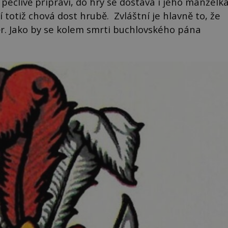
 pečlivě připraví, do hry se dostává i jeho manželk
ní totiž chová dost hrubě. Zvláštní je hlavně to, že
ěr. Jako by se kolem smrti buchlovského pána