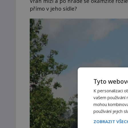
Vrah mizí a po hradě se okamžitě rozlé
přímo v jeho sídle?
Tyto webové
K personalizaci o
vašem používání na
mohou kombinovat 
používání jejich s
ZOBRAZIT VŠE