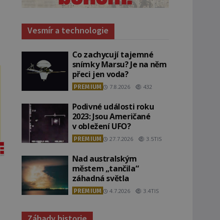
Vesmír a technologie
Co zachycují tajemné
snímky Marsu? Je na něm
přeci jen voda?
PREMIUM
7.8.2026
432
Podivné události roku
2023: Jsou Američané
v obležení UFO?
PREMIUM
27.7.2026
3.5TIS
Nad australským
městem „tančila“
záhadná světla
PREMIUM
4.7.2026
3.4TIS
Záhady historie