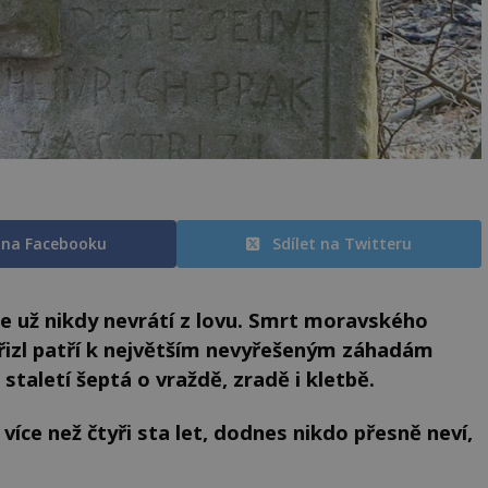
t na Facebooku
Sdílet na Twitteru
 se už nikdy nevrátí z lovu. Smrt moravského
třizl patří k největším nevyřešeným záhadám
staletí šeptá o vraždě, zradě i kletbě.
íce než čtyři sta let, dodnes nikdo přesně neví,