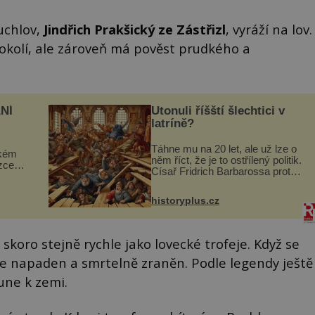
uchlov,
Jindřich Prakšický ze Zástřizl
, vyráží na lov.
okolí, ale zároveň má pověst prudkého a
NÍ
Utonuli říšští šlechtici v
latríně?
Táhne mu na 20 let, ale už lze o
ckém
něm říct, že je to ostřílený politik.
zcela
Císař Fridrich Barbarossa proto
posílá svého syna a dědice
ově
Jindřicha VI. do Erfurtu, aby se
ohou
historyplus.cz
stal prostředníkem při řešení
sporu m...
koro stejně rychle jako lovecké trofeje. Když se
. Je napaden a smrtelně zraněn. Podle legendy ještě
une k zemi.