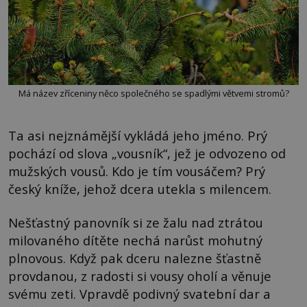
Má název zříceniny něco společného se spadlými větvemi stromů?
Ta asi nejznámější vykládá jeho jméno. Prý
pochází od slova „vousník“, jež je odvozeno od
mužských vousů. Kdo je tím vousáčem? Prý
český kníže, jehož dcera utekla s milencem.
Nešťastný panovník si ze žalu nad ztrátou
milovaného dítěte nechá narůst mohutný
plnovous. Když pak dceru nalezne šťastně
provdanou, z radosti si vousy oholí a věnuje
svému zeti. Vpravdě podivný svatební dar a