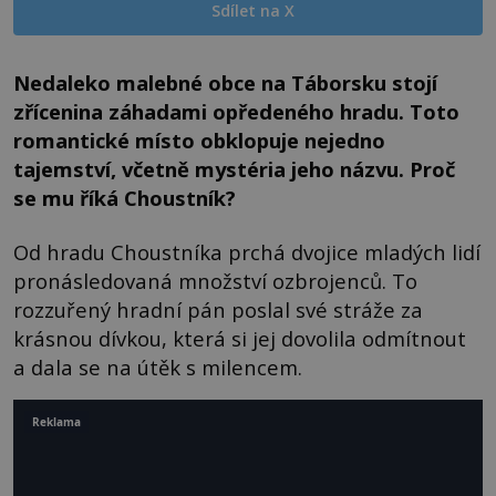
Sdílet na X
Nedaleko malebné obce na Táborsku stojí
zřícenina záhadami opředeného hradu. Toto
romantické místo obklopuje nejedno
tajemství, včetně mystéria jeho názvu. Proč
se mu říká Choustník?
Od hradu Choustníka prchá dvojice mladých lidí
pronásledovaná množství ozbrojenců. To
rozzuřený hradní pán poslal své stráže za
krásnou dívkou, která si jej dovolila odmítnout
a dala se na útěk s milencem.
Reklama