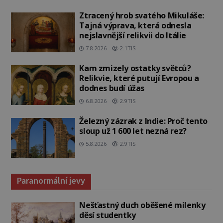
Ztracený hrob svatého Mikuláše:
Tajná výprava, která odnesla
nejslavnější relikvii do Itálie
7.8.2026
2.1TIS
Kam zmizely ostatky světců?
Relikvie, které putují Evropou a
dodnes budí úžas
6.8.2026
2.9TIS
Železný zázrak z Indie: Proč tento
sloup už 1 600 let nezná rez?
5.8.2026
2.9TIS
Paranormální jevy
Nešťastný duch oběšené milenky
děsí studentky