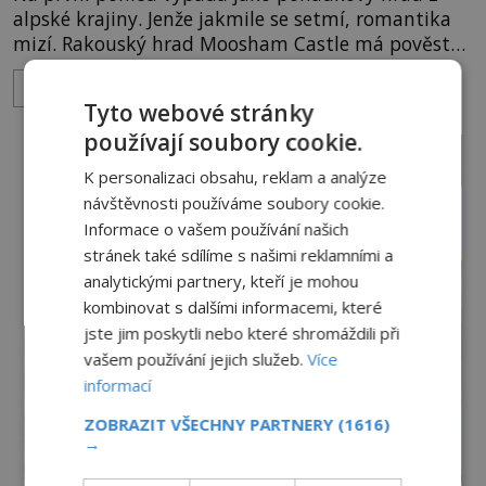
alpské krajiny. Jenže jakmile se setmí, romantika
mizí. Rakouský hrad Moosham Castle má pověst
nejděsivějšího domu v celé zemi. Lidé tu údajně
ZOBRAZIT VÍCE
slyší kroky v prázdných chodbách, šeptání ze zdí i
Tyto webové stránky
nářek mrtvých. A záhadologové tvrdí, že zdejší
používají soubory cookie.
temná minulost mohla zanechat něco, co se
dodnes nepodařilo vysvětlit. Kamenný hrad stojí v
K personalizaci obsahu, reklam a analýze
horách Salcburska u
návštěvnosti používáme soubory cookie.
Informace o vašem používání našich
stránek také sdílíme s našimi reklamními a
analytickými partnery, kteří je mohou
kombinovat s dalšími informacemi, které
jste jim poskytli nebo které shromáždili při
vašem používání jejich služeb.
Více
informací
ZOBRAZIT VŠECHNY PARTNERY
(1616)
→