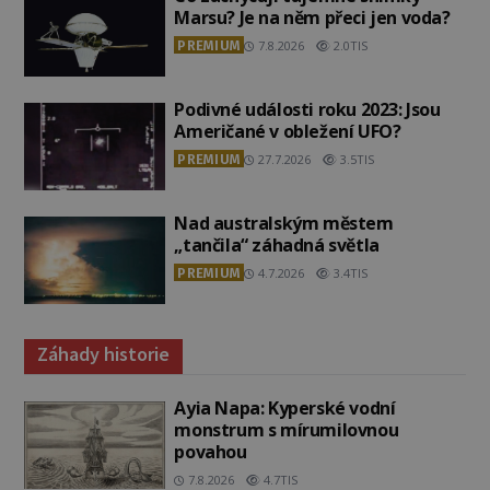
Marsu? Je na něm přeci jen voda?
PREMIUM
7.8.2026
2.0TIS
Podivné události roku 2023: Jsou
Američané v obležení UFO?
PREMIUM
27.7.2026
3.5TIS
Nad australským městem
„tančila“ záhadná světla
PREMIUM
4.7.2026
3.4TIS
Záhady historie
Ayia Napa: Kyperské vodní
monstrum s mírumilovnou
povahou
7.8.2026
4.7TIS