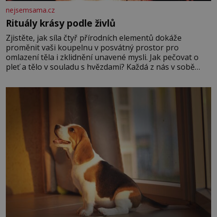
nejsemsama.cz
Rituály krásy podle živlů
Zjistěte, jak síla čtyř přírodních elementů dokáže
proměnit vaši koupelnu v posvátný prostor pro
omlazení těla i zklidnění unavené mysli. Jak pečovat o
pleť a tělo v souladu s hvězdami? Každá z nás v sobě
nese otisk vesmíru, který se projevuje nejen v naší
povaze, ale i v potřebách naší pokožky. Ohnivá znamení
Ženy narozené ve znamení Berana, Lva a Střelce v sobě
nesou žár, odvahu a neutuchající elán. Vaše