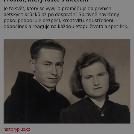
Je to svět, který se vyvíjí a proměňuje od prvních
dětských krůčků až po dospívání. Správně navržený
pokoj podporuje bezpečí, kreativitu, soustředění i
odpočinek a reaguje na každou etapu života a specifické
potřeby dítěte. Pro nejmenší je klíčová jednoduchost,
měkkost a bezpečí, proto by pokoj miminka měl působit
především klidně a útulně. Předškolní věk je
historyplus.cz