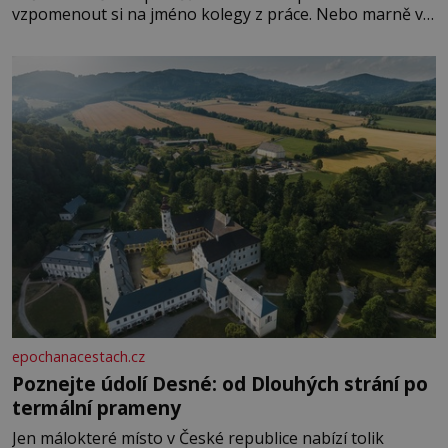
vzpomenout si na jméno kolegy z práce. Nebo marně v
paměti lovíte název knížky, kterou jste nedávno přečetli.
Je to opravdu tak, s věkem jako kdyby se paměť
rozhodla stávkovat. Cvičte
epochanacestach.cz
Poznejte údolí Desné: od Dlouhých strání po
termální prameny
Jen málokteré místo v České republice nabízí tolik