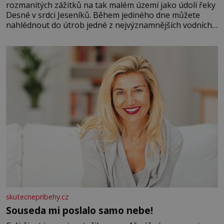
rozmanitých zážitků na tak malém území jako údolí řeky
Desné v srdci Jeseníků. Během jediného dne můžete
nahlédnout do útrob jedné z nejvýznamnějších vodních
elektráren v Evropě, vydat se na horské hřebeny, projet
se na koloběžce a den zakončit poznáváním památek ve
Velkých Losinách nebo v termálním
skutecnepribehy.cz
Souseda mi poslalo samo nebe!