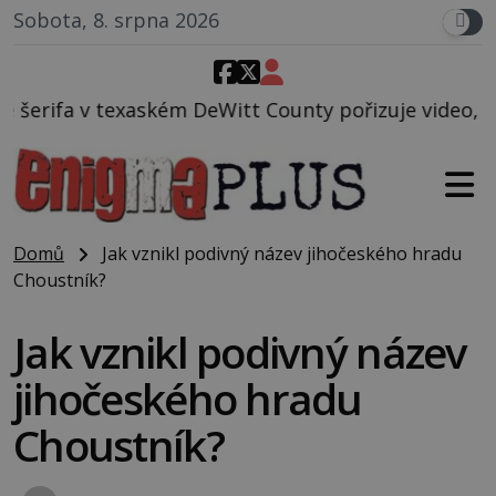
Sobota, 8. srpna 2026
eWitt County pořizuje video, na kterém před jeho vo
Domů
Jak vznikl podivný název jihočeského hradu
Choustník?
Jak vznikl podivný název
jihočeského hradu
Choustník?