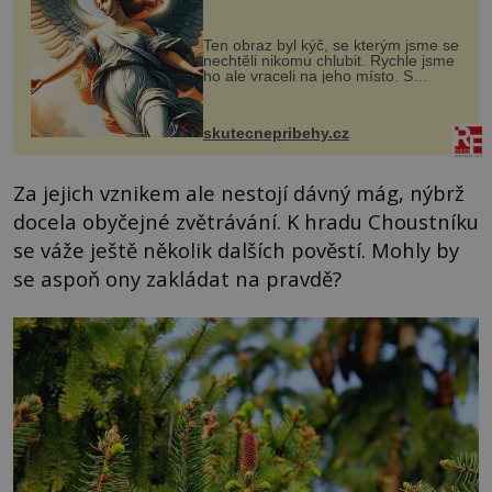
Ten obraz byl kýč, se kterým jsme se
nechtěli nikomu chlubit. Rychle jsme
ho ale vraceli na jeho místo. S
manželem Vaškem jsme si pořídili
chaloupku, takový domek na severu
Čech, kde jsme si naplánova...
skutecnepribehy.cz
Za jejich vznikem ale nestojí dávný mág, nýbrž
docela obyčejné zvětrávání. K hradu Choustníku
se váže ještě několik dalších pověstí. Mohly by
se aspoň ony zakládat na pravdě?