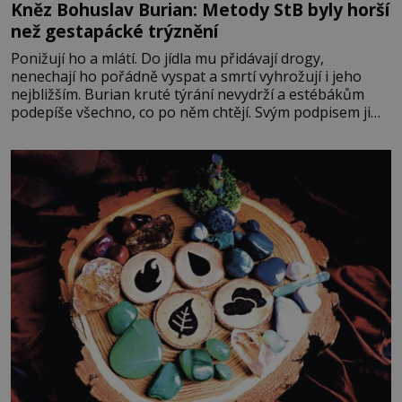
Kněz Bohuslav Burian: Metody StB byly horší
než gestapácké trýznění
Ponižují ho a mlátí. Do jídla mu přidávají drogy,
nenechají ho pořádně vyspat a smrtí vyhrožují i jeho
nejbližším. Burian kruté týrání nevydrží a estébákům
podepíše všechno, co po něm chtějí. Svým podpisem jim
potvrdí také to, že na něj během výslechů nikdo nevyvíjel
fyzický ani psychický nátlak. Syn brněnského řezníka
chce být knězem a