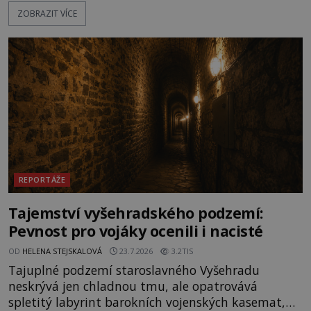
les, zbytky po kdysi monumentálním hradišti jsou
ZOBRAZIT VÍCE
ale v terénu patrné stále. Co dalšího tu po Keltech
zůstalo? Prozkoumejte to spolu s ENIGMOU! Na
vrch Hr
REPORTÁŽE
Tajemství vyšehradského podzemí:
Pevnost pro vojáky ocenili i nacisté
OD
HELENA STEJSKALOVÁ
23.7.2026
3.2TIS
Tajuplné podzemí staroslavného Vyšehradu
neskrývá jen chladnou tmu, ale opatrovává
spletitý labyrint barokních vojenských kasemat,