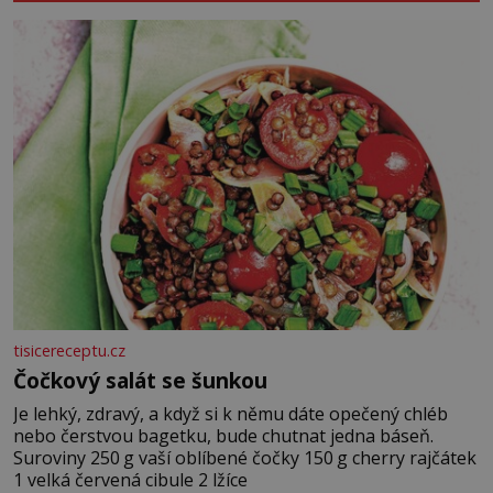
tisicereceptu.cz
Čočkový salát se šunkou
Je lehký, zdravý, a když si k němu dáte opečený chléb
nebo čerstvou bagetku, bude chutnat jedna báseň.
Suroviny 250 g vaší oblíbené čočky 150 g cherry rajčátek
1 velká červená cibule 2 lžíce