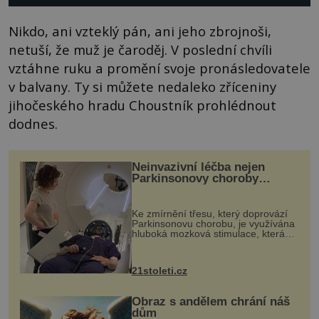
Nikdo, ani vzteklý pán, ani jeho zbrojnoši,
netuší, že muž je čaroděj. V poslední chvíli
vztáhne ruku a promění svoje pronásledovatele
v balvany. Ty si můžete nedaleko zříceniny
jihočeského hradu Choustník prohlédnout
dodnes.
Neinvazivní léčba nejen
Parkinsonovy choroby
pomocí ultrazvukové
„helmy“
Ke zmírnění třesu, který doprovází
Parkinsonovu chorobu, je využívána
hluboká mozková stimulace, která
však vyžaduje vysoce invazivní
zákrok. Ultrazvuk zase není vhodný
k dostatečně přesnému zacílení ...
21stoleti.cz
Obraz s andělem chrání náš
dům