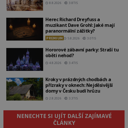
8.8.2026
3.8TIS
Herec Richard Dreyfuss a
muzikant Dave Grohl: Jaké mají
paranormální zážitky?
PREMIUM
5.8.2026
3.0TIS
Hororové zábavní parky: Straší tu
oběti nehod?
4.8.2026
3.4TIS
Kroky v prázdných chodbách a
přízraky v oknech: Nejděsivější
domy v Česku budí hrůzu
2.8.2026
3.3TIS
NENECHTE SI UJÍT DALŠÍ ZAJÍMAVÉ
ČLÁNKY