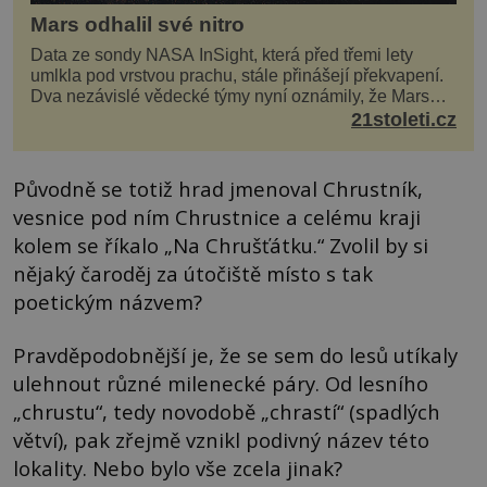
Mars odhalil své nitro
Data ze sondy NASA InSight, která před třemi lety
umlkla pod vrstvou prachu, stále přinášejí překvapení.
Dva nezávislé vědecké týmy nyní oznámily, že Mars
má nejen plášť plný trosek z dávných impaktů,...
21stoleti.cz
Původně se totiž hrad jmenoval Chrustník,
vesnice pod ním Chrustnice a celému kraji
kolem se říkalo „Na Chrušťátku.“ Zvolil by si
nějaký čaroděj za útočiště místo s tak
poetickým názvem?
Pravděpodobnější je, že se sem do lesů utíkaly
ulehnout různé milenecké páry. Od lesního
„chrustu“, tedy novodobě „chrastí“ (spadlých
větví), pak zřejmě vznikl podivný název této
lokality. Nebo bylo vše zcela jinak?