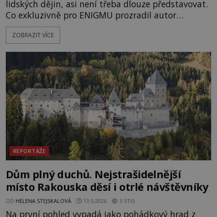
lidských dějin, asi není třeba dlouze představovat.
Co exkluzivně pro ENIGMU prozradil autor
Vzpomínek na budoucnost, švýcarský badatel
ZOBRAZIT VÍCE
Erich von Däniken? Orbitální stanice Viking 1
přelétá na oběžné dráze nad rudou planetou. Když
je umělá družice od povrchu Marsu vzdálena asi
1873 kilometrů, nachá
REPORTÁŽE
Dům plný duchů. Nejstrašidelnější
místo Rakouska děsí i otrlé návštěvníky
OD
HELENA STEJSKALOVÁ
13.5.2026
3.5TIS
Na první pohled vypadá jako pohádkový hrad z