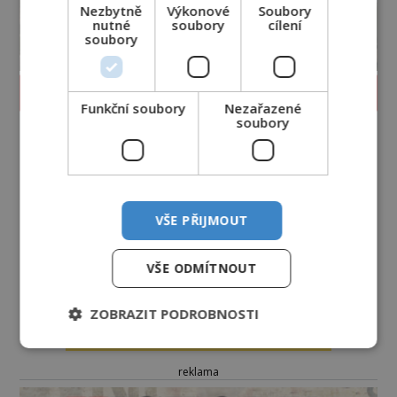
Nezbytně
Výkonové
Soubory
nutné
soubory
cílení
soubory
PROLISTOVAT ČASOPIS
Funkční soubory
Nezařazené
soubory
VŠE PŘIJMOUT
VŠE ODMÍTNOUT
ZOBRAZIT PODROBNOSTI
reklama