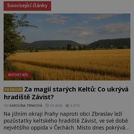
Související články
REPORTÁŽE
Za magií starých Keltů: Co ukrývá
PREMIUM
hradiště Závist?
OD
KAROLÍNA TRNKOVÁ
3.8.2026
3.2TIS
Na jižním okraji Prahy naproti obci Zbraslav leží
pozůstatky keltského hradiště Závist, ve své době
největšího oppida v Čechách. Místo dnes pokrývá