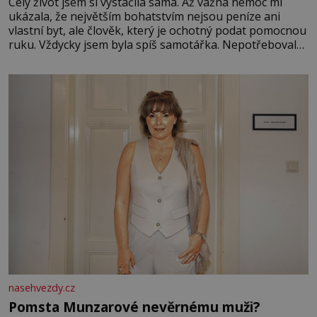
Celý život jsem si vystačila sama. Až vážná nemoc mi
ukázala, že největším bohatstvím nejsou peníze ani
vlastní byt, ale člověk, který je ochotný podat pomocnou
ruku. Vždycky jsem byla spíš samotářka. Nepotřebovala
jsem kolem sebe partu kamarádek ani partnera. Stačily
mi knihy, práce a hlavně klid. Hned po studiích jsem
odešla z rodného města,
nasehvezdy.cz
Pomsta Munzarové nevěrnému muži?