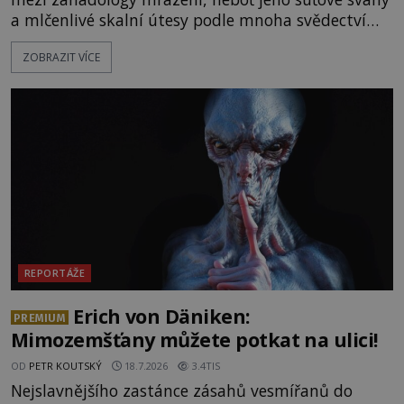
a mlčenlivé skalní útesy podle mnoha svědectví
fungují jako anomální zóny, kde selhává lidské
ZOBRAZIT VÍCE
vnímání času i prostoru. Geologické anomálie hory
nenechávají nikoho chladným a esoterici i
badatelé zde odkrývají indicie, které propojují
prastaré pohanské kulty, keltské svatyně a zprávy
o lidech, kteří v
REPORTÁŽE
Erich von Däniken:
PREMIUM
Mimozemšťany můžete potkat na ulici!
OD
PETR KOUTSKÝ
18.7.2026
3.4TIS
Nejslavnějšího zastánce zásahů vesmířanů do