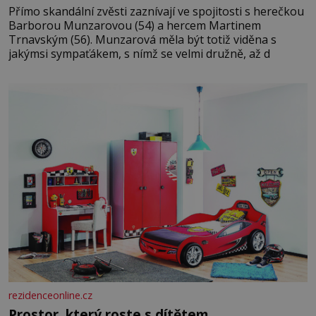
Přímo skandální zvěsti zaznívají ve spojitosti s herečkou
Barborou Munzarovou (54) a hercem Martinem
Trnavským (56). Munzarová měla být totiž viděna s
jakýmsi sympaťákem, s nímž se velmi družně, až d
rezidenceonline.cz
Prostor, který roste s dítětem