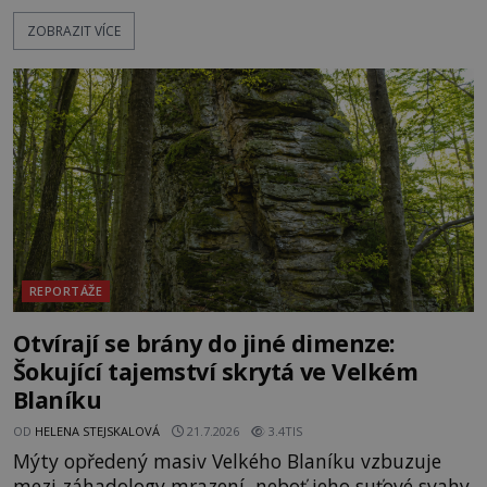
zapomenuté chrámy a vzácné národní poklady.
ZOBRAZIT VÍCE
Hluboko uvnitř mohutné skály nad řekou Vltavou
pulzuje skrytá historie, která se dodnes úspěšně
vyhýbá shonu moderní metropole. Místo, ke
kterému se vážou nejstarší české mýty, ve svých
temných útrobách střeží monumentální
REPORTÁŽE
Otvírají se brány do jiné dimenze:
Šokující tajemství skrytá ve Velkém
Blaníku
OD
HELENA STEJSKALOVÁ
21.7.2026
3.4TIS
Mýty opředený masiv Velkého Blaníku vzbuzuje
mezi záhadology mrazení, neboť jeho suťové svahy