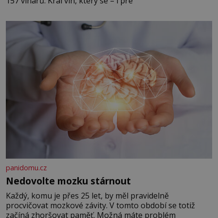
157 vinařů. Král vín, který se – i pře
panidomu.cz
Nedovolte mozku stárnout
Každý, komu je přes 25 let, by měl pravidelně
procvičovat mozkové závity. V tomto období se totiž
začíná zhoršovat paměť. Možná máte problém