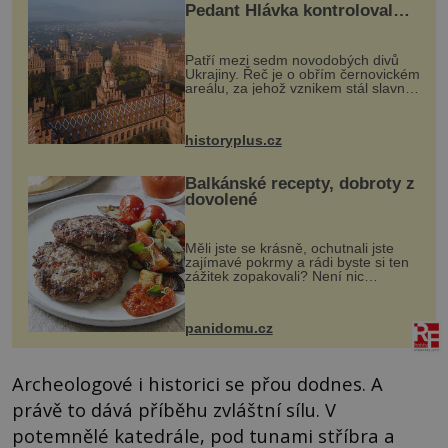
Pedant Hlávka kontroloval
každou cihlu
Patří mezi sedm novodobých divů
Ukrajiny. Řeč je o obřím černovickém
areálu, za jehož vznikem stál slavný
český architekt Josef Hlávka. Ten si
na něm dal mimořádně záležet. Jeho
stavební plány by při ...
historyplus.cz
Balkánské recepty, dobroty z
dovolené
Měli jste se krásně, ochutnali jste
zajímavé pokrmy a rádi byste si ten
zážitek zopakovali? Není nic
snazšího. Pljeskavica (10 porcí)
Možná jste ji ochutnali na dovolené v
bývalé Jugoslávii, lze ji vi...
panidomu.cz
Archeologové i historici se přou dodnes. A
právě to dává příběhu zvláštní sílu. V
potemnělé katedrále, pod tunami stříbra a