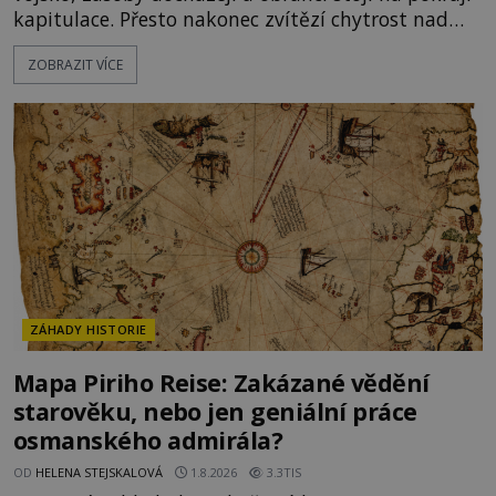
kapitulace. Přesto nakonec zvítězí chytrost nad
hrubou silou. Podle staré německé legendy vypustí
ZOBRAZIT VÍCE
obyvatelé za hradby dobře živeného králíka, aby
nepřítele přesvědčili, že uvnitř města je jídla stále
dost. Čas pracuje pro obléhatele. Ve městě ubývají
zásoby a každý den znamená další porci strádá
ZÁHADY HISTORIE
Mapa Piriho Reise: Zakázané vědění
starověku, nebo jen geniální práce
osmanského admirála?
OD
HELENA STEJSKALOVÁ
1.8.2026
3.3TIS