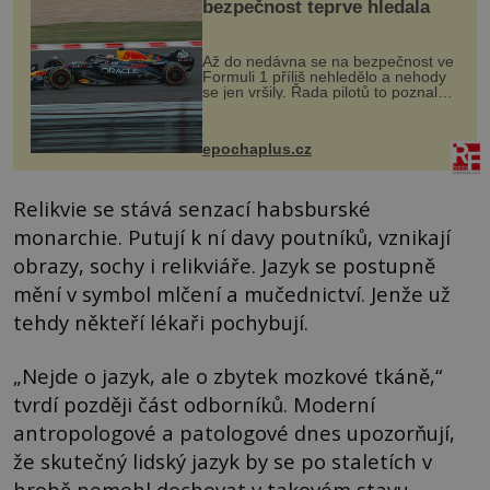
bezpečnost teprve hledala
Až do nedávna se na bezpečnost ve
Formuli 1 příliš nehledělo a nehody
se jen vršily. Řada pilotů to poznala
na vlastní kůži, často s trvalými
následky nebo bohužel i ztrátou
života. Dnes nepochopiteln...
epochaplus.cz
Relikvie se stává senzací habsburské
monarchie. Putují k ní davy poutníků, vznikají
obrazy, sochy i relikviáře. Jazyk se postupně
mění v symbol mlčení a mučednictví. Jenže už
tehdy někteří lékaři pochybují.
„Nejde o jazyk, ale o zbytek mozkové tkáně,“
tvrdí později část odborníků. Moderní
antropologové a patologové dnes upozorňují,
že skutečný lidský jazyk by se po staletích v
hrobě nemohl dochovat v takovém stavu.