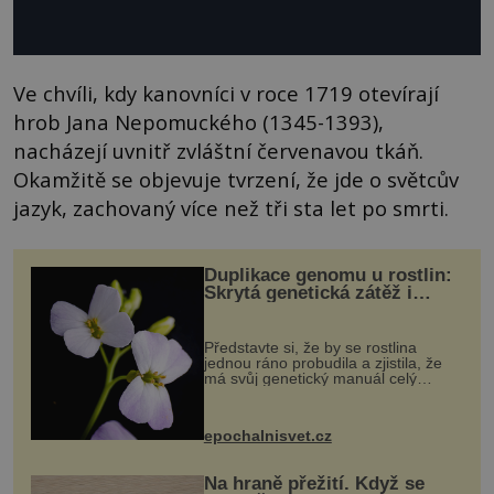
Ve chvíli, kdy kanovníci v roce 1719 otevírají
hrob Jana Nepomuckého (1345-1393),
nacházejí uvnitř zvláštní červenavou tkáň.
Okamžitě se objevuje tvrzení, že jde o světcův
jazyk, zachovaný více než tři sta let po smrti.
Duplikace genomu u rostlin:
Skrytá genetická zátěž i
evoluční výhoda
Představte si, že by se rostlina
jednou ráno probudila a zjistila, že
má svůj genetický manuál celý
dvakrát. Přesně to se občas v
přírodě stane – a podle nového
výzkumu to může být pro druhy
epochalnisvet.cz
vstupenka...
Na hraně přežití. Když se