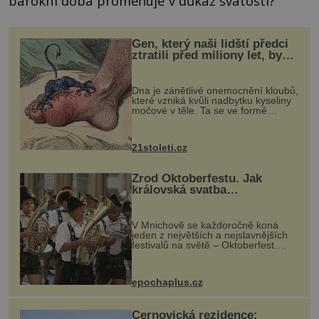
barokní doba proměňuje v důkaz svatosti?
Gen, který naši lidští předci
ztratili před miliony let, by
mohl pomoci s léčbou
„nemoci králů“
Dna je zánětlivé onemocnění kloubů,
které vzniká kvůli nadbytku kyseliny
močové v těle. Ta se ve formě
krystalků ukládá v blízkosti kloubů,
nejčastěji přitom postihuje palce na
nohou, a způsobuje bole...
21stoleti.cz
Zrod Oktoberfestu. Jak
královská svatba
odstartovala největší pivní
festival světa
V Mnichově se každoročně koná
jeden z největších a nejslavnějších
festivalů na světě – Oktoberfest.
Každý rok přiláká miliony
návštěvníků, kteří si vychutnávají
pivo, tradiční jídlo a bavorskou
epochaplus.cz
kultur...
Černovická rezidence: