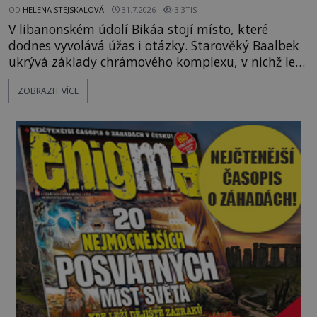
OD
HELENA STEJSKALOVÁ
31.7.2026
3.3TIS
V libanonském údolí Bikáa stojí místo, které
dodnes vyvolává úžas i otázky. Starověký Baalbek
ukrývá základy chrámového komplexu, v nichž leží
kameny tak obrovské, že se zdá téměř nemožné je
ZOBRAZIT VÍCE
přesunout. Některé bloky váží kolem tisíce tun,
jeden z nedávno prozkoumaných kamenných
kolosů dokonce odhadem až 1650 tun. Jak lidé bez
moderních strojů dokázali takové giganty vytesat,
dopravit a přesně u