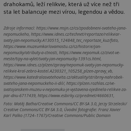
drahokamů, leží relikvie, která už více než tři
sta let balancuje mezi vírou, legendou a vědou.
Zdroje informací:
https://www.msjn.cz/cs/zpodobneni-svateho-jana-
nepomuckeho, https://www.idnes.cz/technet/reportaze/relikviar-
svaty-jan-nepomucky.A130515_124848_tec_reportaze_kuz/foto,
https://www.muzeumkarlovamostu.cz/cz/historie/jan-
nepomucky/atributy-a-ctnosti, https://www.nepomuk.cz/zivot-ve-
meste/tipy-na-vylet/svaty-jan-nepomucky-1391cs.html,
https://www.idnes.cz/plzen/zpravy/nepomuk-svaty-jan-nepomucky-
relikvie-kral-zebro-kostel.A230321_105258_plzen-zpravy_vb,
https://www.katedralasvatehovita.cz/aktuality/stribrny-nahrobek-
svateho-jana-nepomuckeho-ii-dil/, https://plzen.rozhlas.cz/ve-
svatojanskem-muzeu-v-nepomuku-je-vystavena-ojedinela-relikvie-za-
par-dnu-6717439, https://www.esbirky.cz/predmet/4660631,
Foto: Matěj Baťha/Creative Commons/CC BY-SA 3.0, Jerzy Strzelecki/
Creative Commons/CC BY-SA 3.0, Úvodní fotografie: Franz Xavier
Karl Palko (1724–1767)/Creative Commons/Public Domain