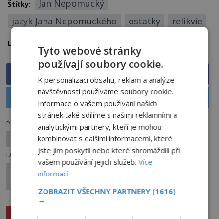
Jan Nepomucký
Štítky:
jazyk Jana Nepomuckého
ostatky
relikvie
Česko
Praha
Lokalita:
Tyto webové stránky
používají soubory cookie.
Sdílet na Facebooku
K personalizaci obsahu, reklam a analýze
návštěvnosti používáme soubory cookie.
Sdílet na X
Informace o vašem používání našich
stránek také sdílíme s našimi reklamními a
Předchozí článek
analytickými partnery, kteří je mohou
kombinovat s dalšími informacemi, které
Ptáci: Znamení smrti, nebo jen pověra?
jste jim poskytli nebo které shromáždili při
Další článek
vašem používání jejich služeb.
Více
Tajemná smrt Christophera Case: Zabilo ho
informací
prokletí?
ZOBRAZIT VŠECHNY PARTNERY
(1616)
→
Související články