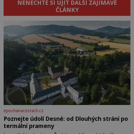
NENECHTE SI UJÍT DALŠÍ ZAJÍMAVÉ
ČLÁNKY
epochanacestach.cz
Poznejte údolí Desné: od Dlouhých strání po
termální prameny