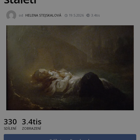
od
HELENA STEJSKALOVÁ
19.5.2026
3.4tis
330
3.4tis
SDÍLENÍ
ZOBRAZENÍ