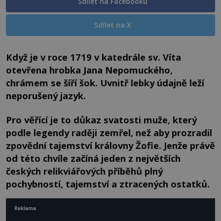
Sdílet na Facebooku
Sdílet na X
Když je v roce 1719 v katedrále sv. Víta
otevřena hrobka Jana Nepomuckého,
chrámem se šíří šok. Uvnitř lebky údajně leží
neporušený jazyk.
Pro věřící je to důkaz svatosti muže, který
podle legendy raději zemřel, než aby prozradil
zpovědní tajemství královny Žofie. Jenže právě
od této chvíle začíná jeden z největších
českých relikviářových příběhů plný
pochybností, tajemství a ztracených ostatků.
Reklama