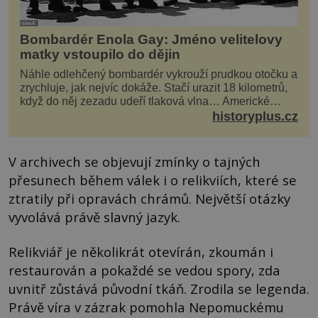
Bombardér Enola Gay: Jméno velitelovy
matky vstoupilo do dějin
Náhle odlehčený bombardér vykrouží prudkou otočku a
zrychluje, jak nejvíc dokáže. Stačí urazit 18 kilometrů,
když do něj zezadu udeří tlaková vlna… Americké
rozhodnutí svrhnout ničivou jadernou bombu ...
historyplus.cz
V archivech se objevují zmínky o tajných
přesunech během válek i o relikviích, které se
ztratily při opravách chrámů. Největší otázky
vyvolává právě slavný jazyk.
Relikviář je několikrát otevírán, zkoumán i
restaurován a pokaždé se vedou spory, zda
uvnitř zůstává původní tkáň. Zrodila se legenda.
Právě víra v zázrak pomohla Nepomuckému