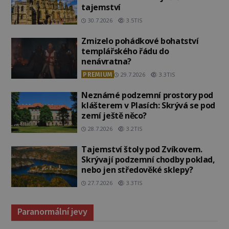
tajemství
30.7.2026
3.5TIS
Zmizelo pohádkové bohatství
templářského řádu do
nenávratna?
PREMIUM
29.7.2026
3.3TIS
Neznámé podzemní prostory pod
klášterem v Plasích: Skrývá se pod
zemí ještě něco?
28.7.2026
3.2TIS
Tajemství štoly pod Zvíkovem.
Skrývají podzemní chodby poklad,
nebo jen středověké sklepy?
27.7.2026
3.3TIS
Paranormální jevy