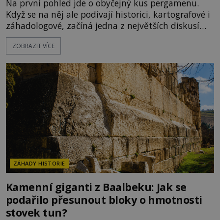
Na první pohled jde o obyčejný kus pergamenu.
Když se na něj ale podívají historici, kartografové i
záhadologové, začíná jedna z největších diskusí
moderní historie. Osmanský admirál Piri Reis roku
ZOBRAZIT VÍCE
1513 kreslí mapu světa, která překvapuje
přesností pobřeží Afriky a Jižní Ameriky. Někteří v
ní vidí důkaz ztracené civilizace nebo dokonce
znalost Antarktidy dávno před jejím objevením.
Jiní tvrdí,
ZÁHADY HISTORIE
Kamenní giganti z Baalbeku: Jak se
podařilo přesunout bloky o hmotnosti
stovek tun?