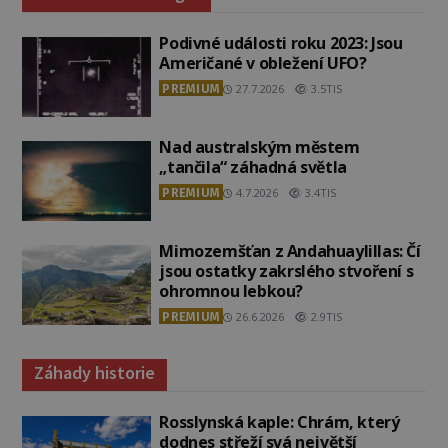
Podivné události roku 2023: Jsou
Američané v obležení UFO?
PREMIUM
27.7.2026
3.5TIS
Nad australským městem
„tančila“ záhadná světla
PREMIUM
4.7.2026
3.4TIS
Mimozemšťan z Andahuaylillas: Čí
jsou ostatky zakrslého stvoření s
ohromnou lebkou?
PREMIUM
26.6.2026
2.9TIS
Záhady historie
Rosslynská kaple: Chrám, který
dodnes střeží svá největší