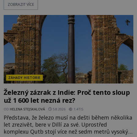
ZOBRAZIT VÍCE
záhady, krádeže i nečekané objevy. Jejich osudy
připomínají dobrodružné romány, přesto se opírají
o skutečné historické události. Ve středověké
Evropě mají relikvie mimořádnou hodnotu. Nejsou
jen předmětem úcty
ZÁHADY HISTORIE
Železný zázrak z Indie: Proč tento sloup
už 1 600 let nezná rez?
OD
HELENA STEJSKALOVÁ
5.8.2026
1.4TIS
Představa, že železo musí na dešti během několika
let zrezivět, bere v Dillí za své. Uprostřed
komplexu Qutb stojí více než sedm metrů vysoký