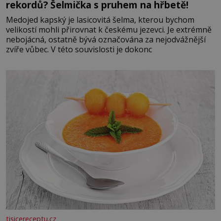
rekordů? Šelmička s pruhem na hřbetě!
Medojed kapský je lasicovitá šelma, kterou bychom
velikostí mohli přirovnat k českému jezevci. Je extrémně
nebojácná, ostatně bývá označována za nejodvážnější
zvíře vůbec. V této souvislosti je dokonc
tisicereceptu.cz