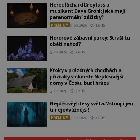
Herec Richard Dreyfuss a
muzikant Dave Grohl: Jaké mají
paranormální zážitky?
PREMIUM
5.8.2026
1.6TIS
Hororové zábavní parky: Straší tu
oběti nehod?
4.8.2026
2.6TIS
Kroky v prázdných chodbách a
přízraky v oknech: Nejděsivější
domy v Česku budí hrůzu
2.8.2026
3.2TIS
Nejděsivější lesy světa: Vstoupí jen
ti nejodvážnější!
PREMIUM
1.8.2026
3.5TIS