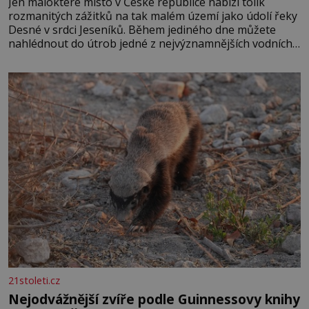
Jen málokteré místo v České republice nabízí tolik
rozmanitých zážitků na tak malém území jako údolí řeky
Desné v srdci Jeseníků. Během jediného dne můžete
nahlédnout do útrob jedné z nejvýznamnějších vodních
elektráren v Evropě, vydat se na horské hřebeny, projet
se na koloběžce a den zakončit poznáváním památek ve
Velkých Losinách nebo v termálním
21stoleti.cz
Nejodvážnější zvíře podle Guinnessovy knihy