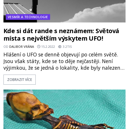
VESMÍR A TECHNOLOGIE
Kde si dát rande s neznámem: Světová
místa s největším výskytem UFO!
OD
DALIBOR VRÁNA
15.2.2022
3.2TIS
Hlášení o UFO se denně objevují po celém světě.
Jsou však státy, kde se to děje nejčastěji. Není
výjimkou, že se jedná o lokality, kde byly nalezeny
tajemné historické artefakty. Může tu být
ZOBRAZIT VÍCE
souvislost? Vrací se mimozemšťané rádi tam, kde
už to znají z minulosti? Vysoká pohoří, nízká
vlhkost vzduchu a jasně modrá obloha činí z
jihoamerického státu Chile ideální ze