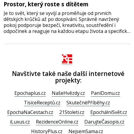
Prostor, který roste s dítětem
Je to svět, který se vyvíjí a proměňuje od prvních
dětských krůčků až po dospívání. Správně navržený
pokoj podporuje bezpečí, kreativitu, soustředění i
odpočinek a reaguje na každou etapu života a specifické
potřeby dítěte. Pro nejmenší je klíčová jednoduchost,
měkkost a bezpečí, proto by pokoj miminka měl působit
především klidně a útulně. Předškolní věk je
Navštivte také naše další internetové
projekty:
Epochaplus.cz
NašeHvězdy.cz
PaníDomu.cz
TisíceReceptů.cz
SkutečnéPříběhy.cz
EpochaNaCestach.cz
21Stoleti.cz
EpochálníSvět.cz
iLuxus.cz
RezidenceOnline.cz
DarujteČasopis.cz
HistoryPlus.cz
NejsemSama.cz