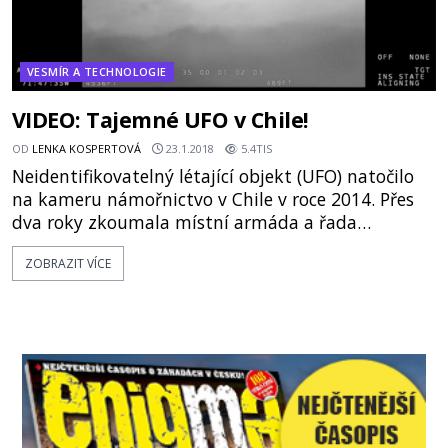
VESMÍR A TECHNOLOGIE
VIDEO: Tajemné UFO v Chile!
OD
LENKA KOSPERTOVÁ
23.1.2018
5.4TIS
Neidentifikovatelný létající objekt (UFO) natočilo
na kameru námořnictvo v Chile v roce 2014. Přes
dva roky zkoumala místní armáda a řada
odborníku, co byl objekt zač a kde se vzal, až
ZOBRAZIT VÍCE
dospěli k závěru, že objekt nemá vysvětlení. Vládní
agentura CEEFA dodnes nedokázala objekt
identifikovat. K události došlo 11. listopadu 2014,
kdy dva důstojníci chilského námořnictva zachytili
na kameru zvláštn