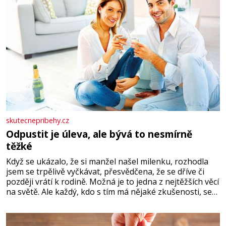
skutecnepribehy.cz
Odpustit je úleva, ale bývá to nesmírně
těžké
Když se ukázalo, že si manžel našel milenku, rozhodla
jsem se trpělivě vyčkávat, přesvědčena, že se dříve či
později vrátí k rodině. Možná je to jedna z nejtěžších věcí
na světě. Ale každý, kdo s tím má nějaké zkušenosti, se
zapřísahá, že pokud odpustíte, znatelně se vám uleví.
Když se ke mně doneslo, že si manžel pořídil milenku,