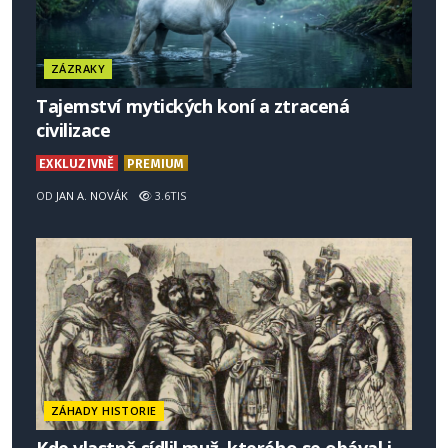
ZÁZRAKY
Tajemství mytických koní a ztracená
civilizace
EXKLUZIVNĚ
PREMIUM
OD
JAN A. NOVÁK
3.6TIS
ZÁHADY HISTORIE