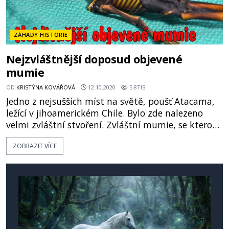
ZÁHADY HISTORIE
Nejzvláštnější doposud objevené
mumie
OD
KRISTÝNA KOVÁŘOVÁ
12.10.2020
5.8TIS
Jedno z nejsušších míst na světě, poušť Atacama,
ležící v jihoamerickém Chile. Bylo zde nalezeno
velmi zvláštní stvoření. Zvláštní mumie, se kterou
vznikla i jedna další velká záhada.
ZOBRAZIT VÍCE
https://www.youtube.com/watch?
v=_xet1HmGBho&ab_channel=%C3%9A%C5%BDAS