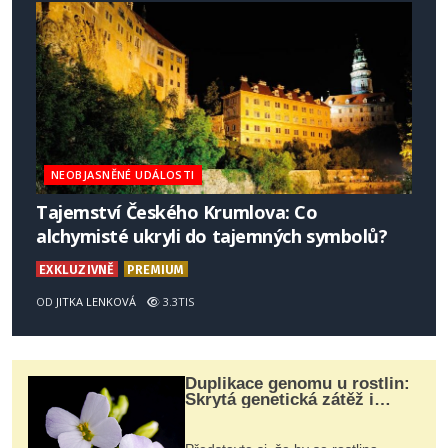
NEOBJASNĚNÉ UDÁLOSTI
Tajemství Českého Krumlova: Co
alchymisté ukryli do tajemných symbolů?
EXKLUZIVNĚ
PREMIUM
OD
JITKA LENKOVÁ
3.3TIS
Duplikace genomu u rostlin:
Skrytá genetická zátěž i
evoluční výhoda