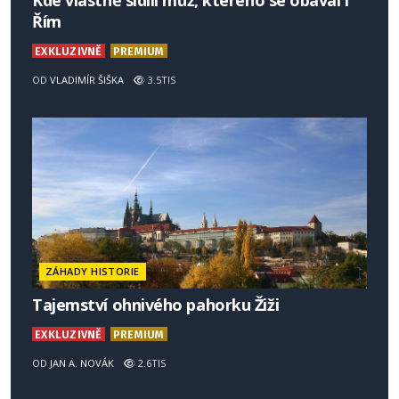
Kde vlastně sídlil muž, kterého se obával i
Řím
EXKLUZIVNĚ
PREMIUM
OD
VLADIMÍR ŠIŠKA
3.5TIS
ZÁHADY HISTORIE
Tajemství ohnivého pahorku Žiži
EXKLUZIVNĚ
PREMIUM
OD
JAN A. NOVÁK
2.6TIS