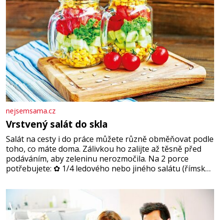
nejsemsama.cz
Vrstvený salát do skla
Salát na cesty i do práce můžete různě obměňovat podle
toho, co máte doma. Zálivkou ho zalijte až těsně před
podáváním, aby zeleninu nerozmočila. Na 2 porce
potřebujete: ✿ 1/4 ledového nebo jiného salátu (římský
salát, polníček…) ✿ 1 malá konzerva kukuřice ✿ ½
okurky ✿ 2 rajčata Zálivka: ✿ 4 lžíce olivového oleje ✿ 1
lžíci citronové šťávy ✿ ½ stroužku