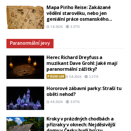
Mapa Piriho Reise: Zakázané
vědění starověku, nebo jen
geniální práce osmanského
admirála?
1.8.2026
3.3TIS
Paranormální jevy
Herec Richard Dreyfuss a
muzikant Dave Grohl: Jaké mají
paranormální zážitky?
PREMIUM
5.8.2026
2.2TIS
Hororové zábavní parky: Straší tu
oběti nehod?
4.8.2026
3.0TIS
Kroky v prázdných chodbách a
přízraky v oknech: Nejděsivější
domy v Česku budí hrůzu