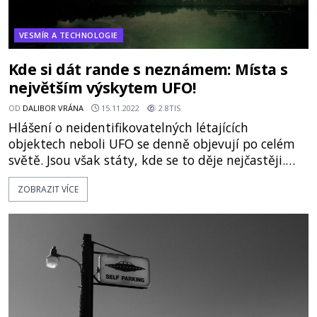
VESMÍR A TECHNOLOGIE
Kde si dát rande s neznámem: Místa s
největším výskytem UFO!
OD
DALIBOR VRÁNA
15.11.2022
2.8TIS
Hlášení o neidentifikovatelných létajících
objektech neboli UFO se denně objevují po celém
světě. Jsou však státy, kde se to děje nejčastěji.
Není výjimkou, že se jedná o lokality, kde byly
ZOBRAZIT VÍCE
nalezeny tajemné historické artefakty. Může tu
být souvislost? Vrací se mimozemšťané rádi tam,
kde už to znají z naší dávné historie? Vysoká
pohoří, nízká vlhkost vzduchu a j