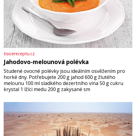
tisicereceptu.cz
Jahodovo-melounová polévka
Studené ovocné polévky jsou ideálním osvěžením pro
horké dny. Potřebujete 200 g jahod 600 g žlutého
melounu 100 ml sladkého dezertního vína 50 g cukru
krystal 1 lžíci medu 200 g zakysané sm