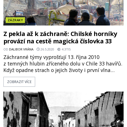
ZÁZRAKY
Z pekla až k záchraně: Chilské horníky
provází na cestě magická číslovka 33
OD
DALIBOR VRÁNA
26.5.2020
4.3TIS
Záchranné týmy vyprošťují 13. října 2010
z temných hlubin zříceného dolu v Chile 33 havířů.
Když opadne strach o jejich životy i první vlna
nadšení, začnou si lidé všímat toho, že příběhem
ZOBRAZIT VÍCE
z hlubin se jako červená nit táhne číslo 33. Rodiny
horníků se za ně pravidelně modlí. Pomohla
přímluva u Bo