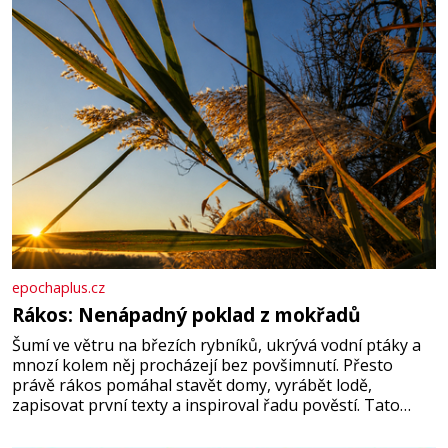
správné hospodaření
epochaplus.cz
Rákos: Nenápadný poklad z mokřadů
Šumí ve větru na březích rybníků, ukrývá vodní ptáky a
mnozí kolem něj procházejí bez povšimnutí. Přesto
právě rákos pomáhal stavět domy, vyrábět lodě,
zapisovat první texty a inspiroval řadu pověstí. Tato
skromná, ale užitečná rostlina provází člověka už tisíce
let. Většina lidí vnímá rákos jen jako obyčejnou kulisu