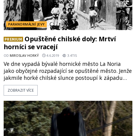
PARANORMÁLNÍ JEVY
Opuštěné chilské doly: Mrtví
PREMIUM
horníci se vracejí
OD
MIROSLAV HORKÝ
4.6.2019
3.4TIS
Ve dne vypadá bývalé hornické město La Noria
jako obyčejné rozpadající se opuštěné město. Jenže
jakmile horké chilské slunce postoupí k západu
a začne padat soumrak, dostane tohle místo
ZOBRAZIT VÍCE
úplně nový rozměr. Pod rouškou tmy se zde
začnou dít hodně podivné věci. O poměrech
v chilských dolech můžeme i dnes v novinách číst
hodně negativního. I nyní jsou zde úmrtí téměř na
denním pořádku a desítky mrtvý