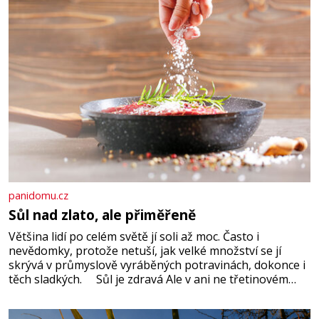
panidomu.cz
Sůl nad zlato, ale přiměřeně
Většina lidí po celém světě jí soli až moc. Často i
nevědomky, protože netuší, jak velké množství se jí
skrývá v průmyslově vyráběných potravinách, dokonce i
těch sladkých. Sůl je zdravá Ale v ani ne třetinovém
množství, než je pro většinu populace běžné. Její
základní složky– sodík a chlór – jsou zásadní pro