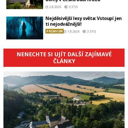
2.8.2026
3.3TIS
Nejděsivější lesy světa: Vstoupí jen
ti nejodvážnější!
PREMIUM
1.8.2026
3.5TIS
NENECHTE SI UJÍT DALŠÍ ZAJÍMAVÉ
ČLÁNKY