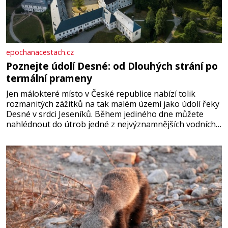
epochanacestach.cz
Poznejte údolí Desné: od Dlouhých strání po
termální prameny
Jen málokteré místo v České republice nabízí tolik
rozmanitých zážitků na tak malém území jako údolí řeky
Desné v srdci Jeseníků. Během jediného dne můžete
nahlédnout do útrob jedné z nejvýznamnějších vodních
elektráren v Evropě, vydat se na horské hřebeny, projet
se na koloběžce a den zakončit poznáváním památek ve
Velkých Losinách nebo v termálním