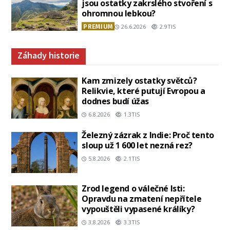
jsou ostatky zakrslého stvoření s
ohromnou lebkou?
PREMIUM
26.6.2026
2.9TIS
Záhady historie
Kam zmizely ostatky světců?
Relikvie, které putují Evropou a
dodnes budí úžas
6.8.2026
1.3TIS
Železný zázrak z Indie: Proč tento
sloup už 1 600 let nezná rez?
5.8.2026
2.1TIS
Zrod legend o válečné lsti:
Opravdu na zmatení nepřítele
vypouštěli vypasené králíky?
3.8.2026
3.3TIS