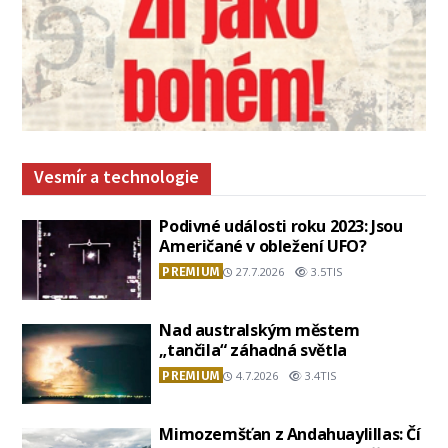
Vesmír a technologie
Podivné události roku 2023: Jsou
Američané v obležení UFO?
PREMIUM
27.7.2026
3.5TIS
Nad australským městem
„tančila“ záhadná světla
PREMIUM
4.7.2026
3.4TIS
Mimozemšťan z Andahuaylillas: Čí