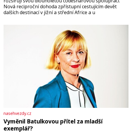
rozšiřují svou dlouholetou codesharovou spolupráci.
Nová reciproční dohoda zpřístupní cestujícím devět
dalších destinací v jižní a střední Africe a u
nasehvezdy.cz
Vyměnil Batulkovou přítel za mladší
exemplář?