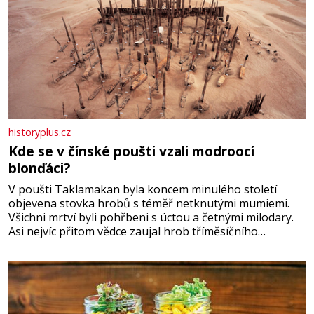
historyplus.cz
Kde se v čínské poušti vzali modroocí
blonďáci?
V poušti Taklamakan byla koncem minulého století
objevena stovka hrobů s téměř netknutými mumiemi.
Všichni mrtví byli pohřbeni s úctou a četnými milodary.
Asi nejvíc přitom vědce zaujal hrob tříměsíčního
chlapečka s modrou filcovou čapkou, z níž se draly
blonďaté vlásky. Fakt, že jsou těla dávných lidí nesmírně
dobře zachovalá, přičítají odborníci zdejším klimatickým
podmínkám. Sucho, prosolené písky a extrémně