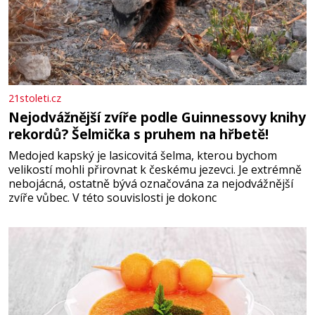
21stoleti.cz
Nejodvážnější zvíře podle Guinnessovy knihy
rekordů? Šelmička s pruhem na hřbetě!
Medojed kapský je lasicovitá šelma, kterou bychom
velikostí mohli přirovnat k českému jezevci. Je extrémně
nebojácná, ostatně bývá označována za nejodvážnější
zvíře vůbec. V této souvislosti je dokonc