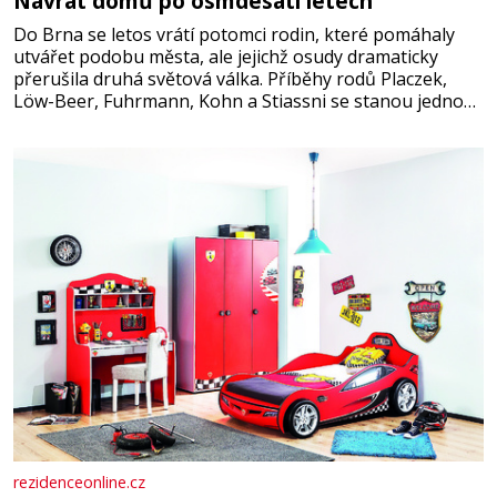
Návrat domů po osmdesáti letech
Do Brna se letos vrátí potomci rodin, které pomáhaly
utvářet podobu města, ale jejichž osudy dramaticky
přerušila druhá světová válka. Příběhy rodů Placzek,
Löw-Beer, Fuhrmann, Kohn a Stiassni se stanou jednou
z hlavních dramaturgických linií festivalu židovské
kultury ŠTETL FEST 2026. Některé návraty nejsou
jednoduché. Místa, která si člověk pamatuje z rodinných
vyprávění, už dávno
rezidenceonline.cz