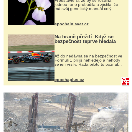
Představte si, že by se rostlina
jednou ráno probudila a zjistila, že
má svůj genetický manuál celý
dvakrát. Přesně to se občas v
přírodě stane – a podle nového
výzkumu to může být pro druhy
epochalnisvet.cz
vstupenka...
Na hraně přežití. Když se
bezpečnost teprve hledala
Až do nedávna se na bezpečnost ve
Formuli 1 příliš nehledělo a nehody
se jen vršily. Řada pilotů to poznala
na vlastní kůži, často s trvalými
následky nebo bohužel i ztrátou
života. Dnes nepochopiteln...
epochaplus.cz