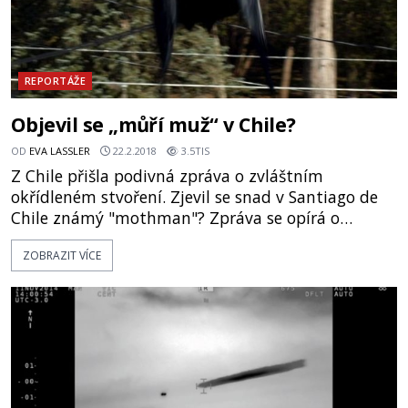
REPORTÁŽE
Objevil se „můří muž“ v Chile?
OD
EVA LASSLER
22.2.2018
3.5TIS
Z Chile přišla podivná zpráva o zvláštním
okřídleném stvoření. Zjevil se snad v Santiago de
Chile známý "mothman"? Zpráva se opírá o
svědectví mladého muže, který v Bustamante Park
ZOBRAZIT VÍCE
v Santiago de Chile spatřil neznámé, okřídlené
stvoření. Poletovalo mezi stromy a bylo popsáno
jako dvoumetrové zvíře připomínající rejnoka
mantu. Přestože sám pozorovatel byl k vlastnímu
sledování nejprve skeptic