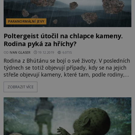
PARANORMÁLNÍ JEVY
Poltergeist útočil na chlapce kameny.
Rodina pyká za hříchy?
OD
IVAN GLASER
19.12.2019
6.0TIS
Rodina z Bhútánu se bojí o své životy. V posledních
týdnech se totiž objevují případy, kdy se na jejich
střeše objevují kameny, které tam, podle rodiny,
hází zlý duch. A dokonce to dělá jen v přítomnosti
ZOBRAZIT VÍCE
patnáctiletého chlapce Sunila Ghalleya. Proč jde
právě po něm? Tajemství odhalil až šaman. V jižní
Asii se zrovna moc často lidé nesetkávají s tím, že
by v jejich obydlích žil nějaký duch, nato