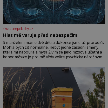
skutecnepribehy.cz
Hlas mě varuje před nebezpečím
S manželem máme dvě děti a dokonce jsme už prarodiči.
Mohla bych žít normálně, nebýt jedné zásadní změny,
která mi nabourala mysl. Živím se jako mzdová účetní a
konec měsíce je pro mě vždy velice psychicky náročným
obdobím. Od té chvíle, co máme vnoučata, mi dcera čím
dál častěji volá o pomoc, co se hlídání týče. Dalo by se