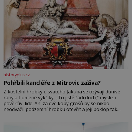
historyplus.cz
Pohřbili kancléře z Mitrovic zaživa?
Z kostelní hrobky u svatého Jakuba se ozývají dunivé
rány a tlumené výkřiky. „To jistě řádí duch,“ myslí si
pověrčiví lidé. Ani za dvě kopy grošů by se nikdo
neodvážil podzemní hrobku otevřít a její poklop tak
raději jen skrápí svěcenou vodou. Za několik dní divné
burácení skutečně ustane. Když o mnoho let později
hrobku