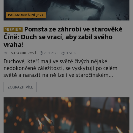
PARANORMÁLNÍ JEVY
Pomsta ze záhrobí ve starověké
PREMIUM
Číně: Duch se vrací, aby zabil svého
vraha!
OD
EVA SOUKUPOVÁ
23.3.2026
3.5TIS
Duchové, kteří mají ve světě živých nějaké
nedokončené záležitosti, se vyskytují po celém
světě a narazit na ně lze i ve staročínském
folkloru, kde se to duchy a nadpřirozenými
ZOBRAZIT VÍCE
bytostmi jen hemží. Ve východní části světa se
takovým duchům často říká hladoví duchové a
jsou prý smrtelně nebezpeční! To je také případ
ducha védovy z Tangdu Tu Po. Tento duch,