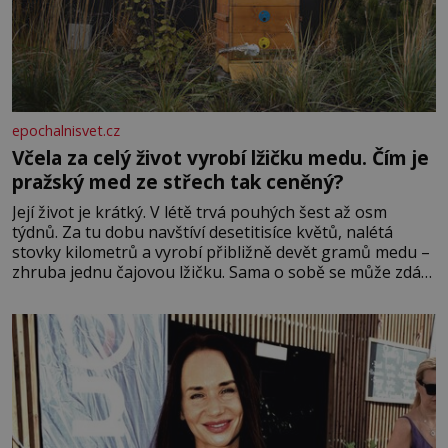
epochalnisvet.cz
Včela za celý život vyrobí lžičku medu. Čím je
pražský med ze střech tak ceněný?
Její život je krátký. V létě trvá pouhých šest až osm
týdnů. Za tu dobu navštíví desetitisíce květů, nalétá
stovky kilometrů a vyrobí přibližně devět gramů medu –
zhruba jednu čajovou lžičku. Sama o sobě se může zdát
bezvýznamná. Teprve když se spojí s dalšími desítkami
tisíc příslušnic svého včelstva, vznikne jeden z
nejdokonalejších organismů