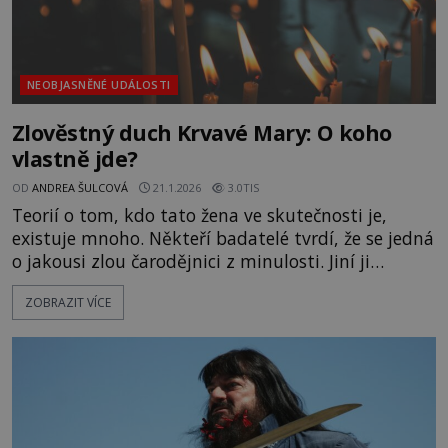
NEOBJASNĚNÉ UDÁLOSTI
Zlověstný duch Krvavé Mary: O koho
vlastně jde?
OD
ANDREA ŠULCOVÁ
21.1.2026
3.0TIS
Teorií o tom, kdo tato žena ve skutečnosti je,
existuje mnoho. Někteří badatelé tvrdí, že se jedná
o jakousi zlou čarodějnici z minulosti. Jiní ji
ztotožňují s ďáblovou dcerou či nevěstou. Další
ZOBRAZIT VÍCE
dokonce s Pannou Marií! Tyto teorie se však
nezdají být příliš pravděpodobné. Mnohem
hodnověrnější je legenda, která praví, že Mary
mohla být v minulosti krásná