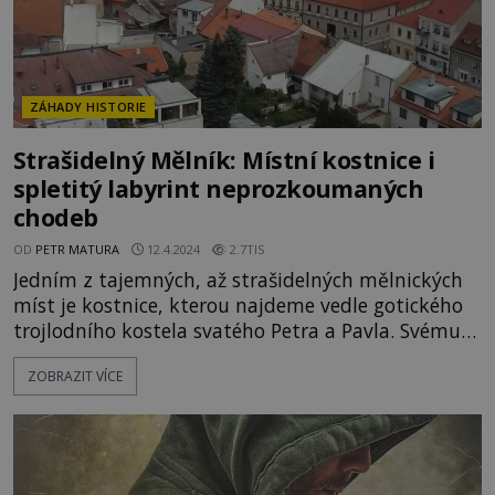
ZÁHADY HISTORIE
Strašidelný Mělník: Místní kostnice i
spletitý labyrint neprozkoumaných
chodeb
OD
PETR MATURA
12.4.2024
2.7TIS
Jedním z tajemných, až strašidelných mělnických
míst je kostnice, kterou najdeme vedle gotického
trojlodního kostela svatého Petra a Pavla. Svému
účelu sloužila až do roku 1775 a nachází se v ní až
ZOBRAZIT VÍCE
patnáct tisíc kosterních pozůstatků, převážně po
obětech válek a moru. Rušit mrtvé se nevyplácí...
Jelikož se však ve většině případů nejednalo o
přirozenou smrt,