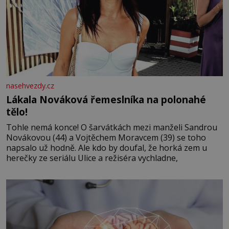
nasehvezdy.cz
Lákala Nováková řemeslníka na polonahé
tělo!
Tohle nemá konce! O šarvátkách mezi manželi Sandrou
Novákovou (44) a Vojtěchem Moravcem (39) se toho
napsalo už hodně. Ale kdo by doufal, že horká zem u
herečky ze seriálu Ulice a režiséra vychladne,