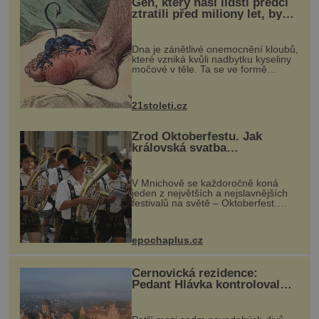
Gen, který naši lidští předci
čarodějnických procesů v dějinách jsou p
ztratili před miliony let, by
mohl pomoci s léčbou
„nemoci králů“
Dna je zánětlivé onemocnění kloubů,
které vzniká kvůli nadbytku kyseliny
močové v těle. Ta se ve formě
krystalků ukládá v blízkosti kloubů,
nejčastěji přitom postihuje palce na
nohou, a způsobuje bole...
21stoleti.cz
Zrod Oktoberfestu. Jak
královská svatba
odstartovala největší pivní
festival světa
V Mnichově se každoročně koná
jeden z největších a nejslavnějších
festivalů na světě – Oktoberfest.
Každý rok přiláká miliony
návštěvníků, kteří si vychutnávají
pivo, tradiční jídlo a bavorskou
epochaplus.cz
kultur...
Černovická rezidence:
Pedant Hlávka kontroloval
každou cihlu