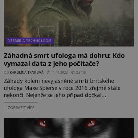
VESMÍR A TECHNOLOGIE
Záhadná smrt ufologa má dohru: Kdo
vymazal data z jeho počítače?
OD
KAROLÍNA TRNKOVÁ
11.11.2023
2.8TIS
Záhady kolem nevyjasněné smrti britského
ufologa Maxe Spierse v roce 2016 zřejmě stále
nekončí. Nejenže se jeho případ dočkal
neuvěřitelně laxního přístupu, dokonce ani s jeho
ZOBRAZIT VÍCE
osobními věcmi se nezacházelo tak, jak předpisy
ukládají. Jde jen o selhání policistů, nebo se muže
skutečně někdo snažil umlčet? Prominentní
britský ufolog a konspiračn