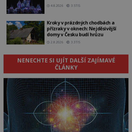
4.8.2026
3.5TIS
Kroky v prázdných chodbách a
přízraky v oknech: Nejděsivější
domy v Česku budí hrůzu
2.8.2026
3.3TIS
NENECHTE SI UJÍT DALŠÍ ZAJÍMAVÉ
ČLÁNKY