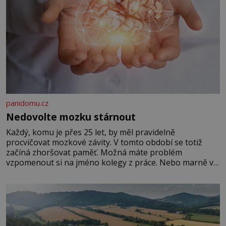
panidomu.cz
Nedovolte mozku stárnout
Každý, komu je přes 25 let, by měl pravidelně
procvičovat mozkové závity. V tomto období se totiž
začíná zhoršovat paměť. Možná máte problém
vzpomenout si na jméno kolegy z práce. Nebo marně v
paměti lovíte název knížky, kterou jste nedávno přečetli.
Je to opravdu tak, s věkem jako kdyby se paměť
rozhodla stávkovat. Cvičte