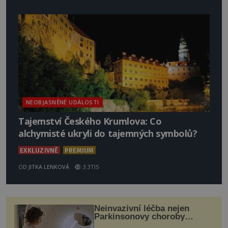
NEOBJASNĚNÉ UDÁLOSTI
Tajemství Českého Krumlova: Co
alchymisté ukryli do tajemných symbolů?
EXKLUZIVNĚ
PREMIUM
OD
JITKA LENKOVÁ
3.3TIS
Neinvazivní léčba nejen
Parkinsonovy choroby
pomocí ultrazvukové