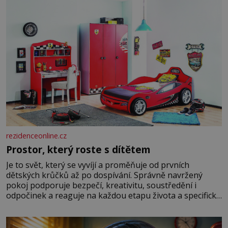
rezidenceonline.cz
Prostor, který roste s dítětem
Je to svět, který se vyvíjí a proměňuje od prvních
dětských krůčků až po dospívání. Správně navržený
pokoj podporuje bezpečí, kreativitu, soustředění i
odpočinek a reaguje na každou etapu života a specifické
potřeby dítěte. Pro nejmenší je klíčová jednoduchost,
měkkost a bezpečí, proto by pokoj miminka měl působit
především klidně a útulně. Předškolní věk je