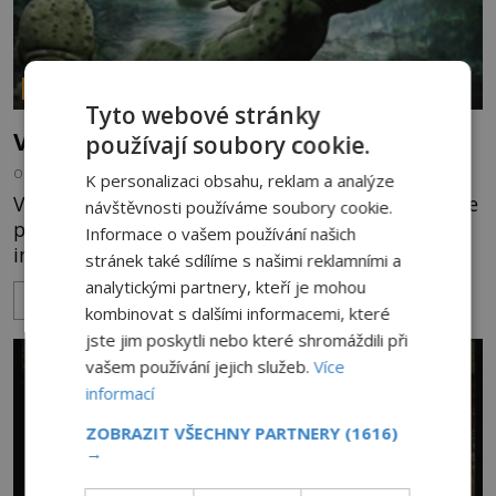
PARANORMÁLNÍ JEVY
Tyto webové stránky
Vodní děti unášející rybáře. Co jsou zač
používají soubory cookie.
OD
IVAN GLASER
4.11.2019
5.3TIS
K personalizaci obsahu, reklam a analýze
Vše se má odehrávat u pyramidového jezera pouze
návštěvnosti používáme soubory cookie.
pár kilometrů severně od Reno v Nevadě na
Informace o vašem používání našich
indiánské rezervaci Paiute. Zatímco někteří o tom
stránek také sdílíme s našimi reklamními a
mluví jako o legendě, jiní jsou si jisti, že právě
analytickými partnery, kteří je mohou
ZOBRAZIT VÍCE
vodní děti stojí za zmizením několika rybářů.
kombinovat s dalšími informacemi, které
Vodní děti tohoto jezera mají stát za každoročním
jste jim poskytli nebo které shromáždili při
zmizením několika rybářů. Široká veřejnost je
vašem používání jejich služeb.
Více
k tomuto poměrně dost skeptická, rodiny
informací
poškozených ale pevně st
ZOBRAZIT VŠECHNY PARTNERY
(1616)
→