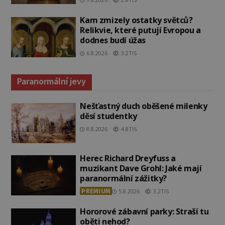
Kam zmizely ostatky světců?
Relikvie, které putují Evropou a
dodnes budí úžas
6.8.2026
3.2TIS
Paranormální jevy
Nešťastný duch oběšené milenky
děsí studentky
8.8.2026
4.8TIS
Herec Richard Dreyfuss a
muzikant Dave Grohl: Jaké mají
paranormální zážitky?
PREMIUM
5.8.2026
3.2TIS
Hororové zábavní parky: Straší tu
oběti nehod?