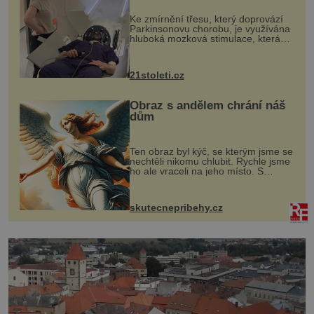
„helmy“
Ke zmírnění třesu, který doprovází
Parkinsonovu chorobu, je využívána
hluboká mozková stimulace, která
však vyžaduje vysoce invazivní
zákrok. Ultrazvuk zase není vhodný
k dostatečně přesnému zacílení ...
21stoleti.cz
Obraz s andělem chrání náš
dům
Ten obraz byl kýč, se kterým jsme se
nechtěli nikomu chlubit. Rychle jsme
ho ale vraceli na jeho místo. S
manželem Vaškem jsme si pořídili
chaloupku, takový domek na severu
Čech, kde jsme si naplánova...
skutecnepribehy.cz