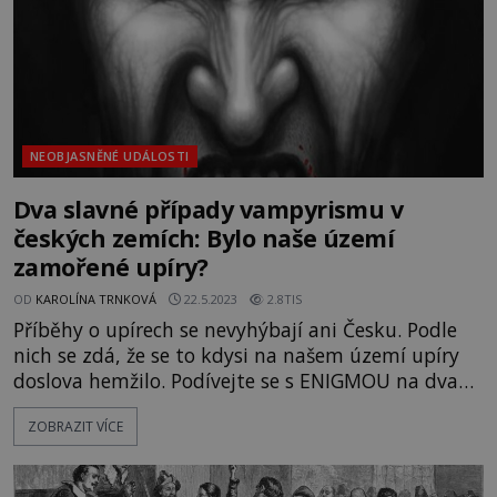
NEOBJASNĚNÉ UDÁLOSTI
Dva slavné případy vampyrismu v
českých zemích: Bylo naše území
zamořené upíry?
OD
KAROLÍNA TRNKOVÁ
22.5.2023
2.8TIS
Příběhy o upírech se nevyhýbají ani Česku. Podle
nich se zdá, že se to kdysi na našem území upíry
doslova hemžilo. Podívejte se s ENIGMOU na dva
případy, kdy byly údajní upíři odhaleni a
ZOBRAZIT VÍCE
popraveni! Vraždící pastýř Myslata: Skutečnost,
nebo výmysl kronikáře? Jedno z nejstarších
písemných svědectví o upírovi v české kotlině