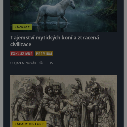
ZÁZRAKY
Tajemství mytických koní a ztracená
civilizace
EXKLUZIVNĚ
PREMIUM
OD
JAN A. NOVÁK
3.6TIS
ZÁHADY HISTORIE