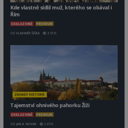
Kde vlastně sídlil muž, kterého se obával i
Řím
EXKLUZIVNĚ
PREMIUM
OD
VLADIMÍR ŠIŠKA
3.5TIS
ZÁHADY HISTORIE
Tajemství ohnivého pahorku Žiži
EXKLUZIVNĚ
PREMIUM
OD
JAN A. NOVÁK
2.6TIS