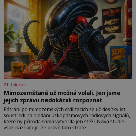
21stoleti.cz
Mimozemšťané už možná volali. Jen jsme
jejich zprávu nedokázali rozpoznat
Pátrání po mimozemských civilizacích se už desítky let
soustředí na hledání úzkopásmových rádiových signálů,
které by příroda sama vytvořila jen stěží. Nová studie
však naznačuje, že právě tato strate