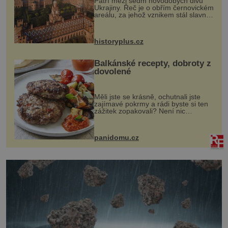
Patří mezi sedm novodobých divů
Ukrajiny. Řeč je o obřím černovickém
areálu, za jehož vznikem stál slavný
český architekt Josef Hlávka. Ten si
na něm dal mimořádně záležet. Jeho
stavební plány by při ...
historyplus.cz
Balkánské recepty, dobroty z
dovolené
Měli jste se krásně, ochutnali jste
zajímavé pokrmy a rádi byste si ten
zážitek zopakovali? Není nic
snazšího. Pljeskavica (10 porcí)
Možná jste ji ochutnali na dovolené v
bývalé Jugoslávii, lze ji vi...
panidomu.cz