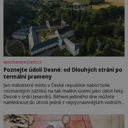
epochanacestach.cz
Poznejte údolí Desné: od Dlouhých strání po
termální prameny
Jen málokteré místo v České republice nabízí tolik
rozmanitých zážitků na tak malém území jako údolí řeky
Desné v srdci Jeseníků. Během jediného dne můžete
nahlédnout do útrob jedné z nejvýznamnějších vodních
elektráren v Evropě, vydat se na horské hřebeny, projet
se na koloběžce a den zakončit poznáváním památek ve
Velkých Losinách nebo v termálním