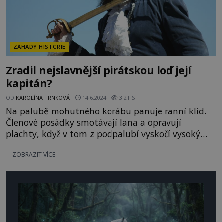
ZÁHADY HISTORIE
Zradil nejslavnější pirátskou loď její
kapitán?
OD
KAROLÍNA TRNKOVÁ
14.6.2024
3.2TIS
Na palubě mohutného korábu panuje ranní klid.
Členové posádky smotávají lana a opravují
plachty, když v tom z podpalubí vyskočí vysoký
urostlý muž v tmavém dlouhém kabátu a s
ZOBRAZIT VÍCE
kordem u pasu. Jeho tvář obtěžkaná hustým
černým plnovousem zamračeně obhlíží posádku a
uděluje rozkazy. Zařídil právě tento muž, obávaný
anglický pirát Edward Teach (1680–1718), zkázu
své vlastní posádky? [gallery size="ful