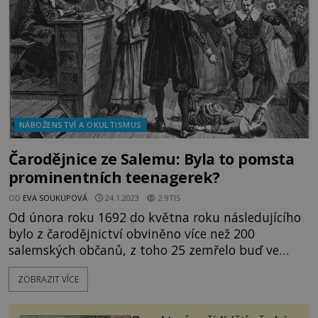
pochází z d
NÁBOŽENSTVÍ A OKULTISMUS
Čarodějnice ze Salemu: Byla to pomsta
prominentních teenagerek?
OD
EVA SOUKUPOVÁ
24.1.2023
2.9TIS
Od února roku 1692 do května roku následujícího
bylo z čarodějnictví obviněno více než 200
salemských občanů, z toho 25 zemřelo buď ve
vězení nebo na popravišti. Za mřížemi končí
ZOBRAZIT VÍCE
dokonce i novorozeně. Vše přitom odstartovala
dvojice dívek s podivnými problémy.
Spouštěčem jednoho z nejslavnějších