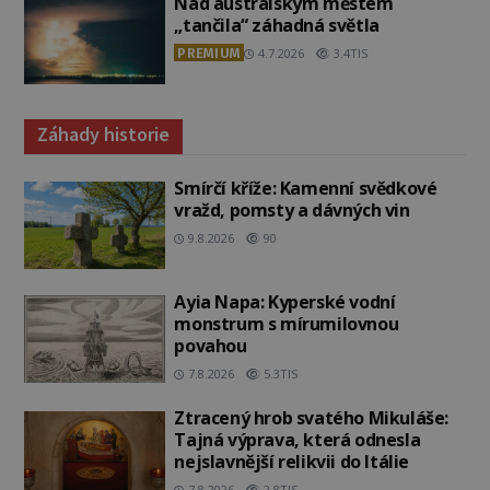
Nad australským městem
„tančila“ záhadná světla
PREMIUM
4.7.2026
3.4TIS
Záhady historie
Smírčí kříže: Kamenní svědkové
vražd, pomsty a dávných vin
9.8.2026
90
Ayia Napa: Kyperské vodní
monstrum s mírumilovnou
povahou
7.8.2026
5.3TIS
Ztracený hrob svatého Mikuláše:
Tajná výprava, která odnesla
nejslavnější relikvii do Itálie
7.8.2026
2.8TIS