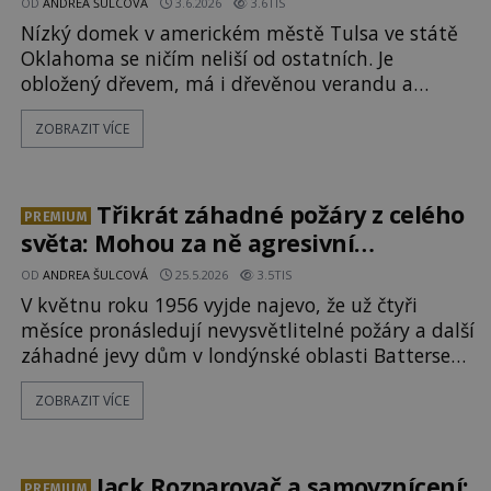
OD
ANDREA ŠULCOVÁ
3.6.2026
3.6TIS
Nízký domek v americkém městě Tulsa ve státě
Oklahoma se ničím neliší od ostatních. Je
obložený dřevem, má i dřevěnou verandu a
v případě, že by zde vypukl běžný požár, snadno
ZOBRAZIT VÍCE
by vyhořel až do základů. Konec Dannyho
Vanzandta z americké Oklahomy je stejně děsivý
jako nevysvětlitelný. Jeho tělo náhle vzplane
v únoru roku 2013. Soudní lékaři se shodují, že
Třikrát záhadné požáry z celého
PREMIUM
světa: Mohou za ně agresivní
poltergeisti?
OD
ANDREA ŠULCOVÁ
25.5.2026
3.5TIS
V květnu roku 1956 vyjde najevo, že už čtyři
měsíce pronásledují nevysvětlitelné požáry a další
záhadné jevy dům v londýnské oblasti Battersea,
který obývá rodina Hitchingsových. Nejvíce jimi
ZOBRAZIT VÍCE
trpí patnáctiletá Shirley, které záhadná síla
dokonce v jedné chvíli zapálí postel. Zpočátku
se rodiče domnívají, že jde o sérii nešťastných
náhod nebo kr
Jack Rozparovač a samovznícení:
PREMIUM