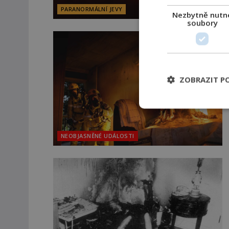
PARANORMÁLNÍ JEVY
Nezbytně nutn
soubory
ZOBRAZIT P
NEOBJASNĚNÉ UDÁLOSTI