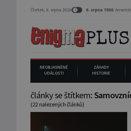
Čtvrtek, 6. srpna 2026
6. srpna 1930
: Americký vrchní soudce 
NEOBJASNĚNÉ
ZÁHADY
UDÁLOSTI
HISTORIE
články se štítkem:
Samovzní
(22 nalezených článků)