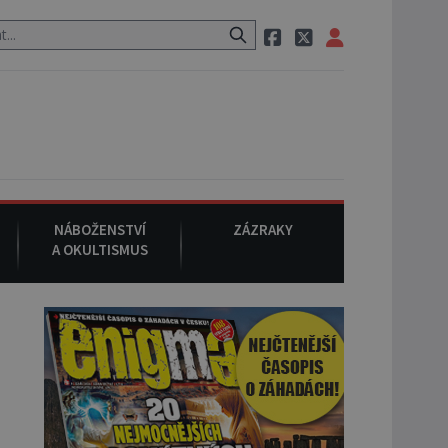
 pak si na ulici zavolá taxi, nasedne do něj a už ho nikdy nikdo nesp
NÁBOŽENSTVÍ
ZÁZRAKY
A OKULTISMUS