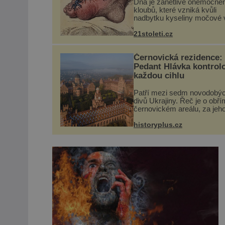
Dna je zánětlivé onemocněn
kloubů, které vzniká kvůli
nadbytku kyseliny močové v
Ta se ve formě krystalků uk
v blízkosti kloubů, nejčastěji
21stoleti.cz
přitom postihuje palce na n
a způsobuje bole...
Černovická rezidence:
Pedant Hlávka kontrol
každou cihlu
Patří mezi sedm novodobý
divů Ukrajiny. Řeč je o obří
černovickém areálu, za jeh
vznikem stál slavný český
architekt Josef Hlávka. Ten 
historyplus.cz
něm dal mimořádně záležet
Jeho stavební plány by při ..