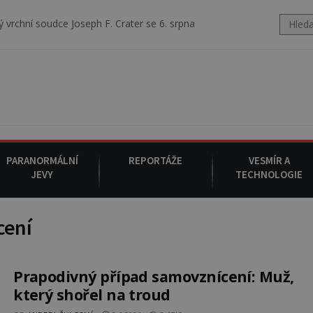
Joseph F. Crater se 6. srpna 1930 navečeří ve své oblíbené restauraci,
PARANORMÁLNÍ
REPORTÁŽE
VESMÍR A
JEVY
TECHNOLOGIE
cení
Prapodivný případ samovznícení: Muž,
který shořel na troud