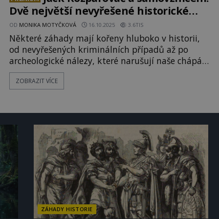
Dvě největší nevyřešené historické
záhady
OD
MONIKA MOTYČKOVÁ
16.10.2025
3.6TIS
Některé záhady mají kořeny hluboko v historii,
od nevyřešených kriminálních případů až po
archeologické nálezy, které narušují naše chápání
minulosti. V Londýně se lovci duchů vydávají po
ZOBRAZIT VÍCE
stopách Jacka Rozparovače, zatímco v Cornwallu
archeologové odkryli prastarý kamenný kruh.
Další oběť Jacka Rozparovače (National Police
Gazette )
ZÁHADY HISTORIE