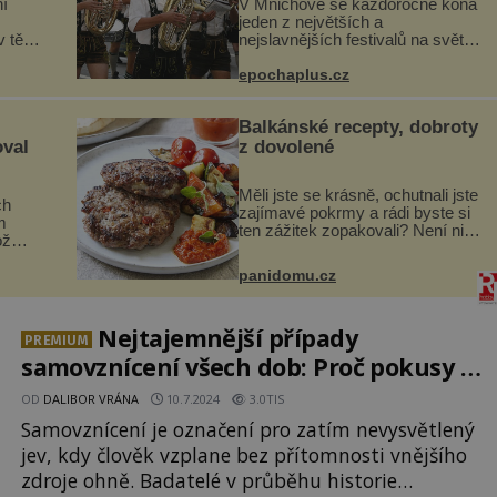
í
V Mnichově se každoročně koná
jeden z největších a
 těle.
nejslavnějších festivalů na světě
ládá
– Oktoberfest. Každý rok přiláká
miliony návštěvníků, kteří si
epochaplus.cz
ohou,
vychutnávají pivo, tradiční jídlo a
bavorskou kultur...
Balkánské recepty, dobroty
oval
z dovolené
Měli jste se krásně, ochutnali jste
ch
zajímavé pokrmy a rádi byste si
m
ten zážitek zopakovali? Není nic
ož
snazšího. Pljeskavica (10 porcí)
Možná jste ji ochutnali na
si na
panidomu.cz
dovolené v bývalé Jugoslávii, lze
.
ji vi...
.
Nejtajemnější případy
PREMIUM
samovznícení všech dob: Proč pokusy o
vysvětlení selhávají?
OD
DALIBOR VRÁNA
10.7.2024
3.0TIS
Samovznícení je označení pro zatím nevysvětlený
jev, kdy člověk vzplane bez přítomnosti vnějšího
zdroje ohně. Badatelé v průběhu historie