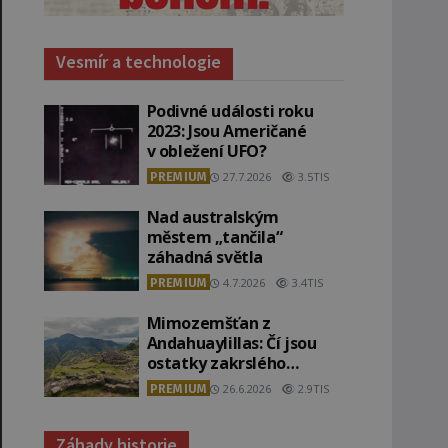
Vesmír a technologie
Podivné události roku
2023: Jsou Američané
v obležení UFO?
PREMIUM
27.7.2026
3.5TIS
Nad australským
městem „tančila“
záhadná světla
PREMIUM
4.7.2026
3.4TIS
Mimozemšťan z
Andahuaylillas: Čí jsou
ostatky zakrslého
stvoření s ohromnou
PREMIUM
26.6.2026
2.9TIS
lebkou?
Záhady historie