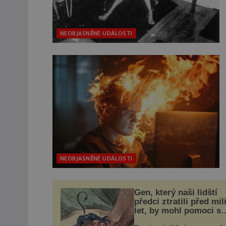
NEOBJASNĚNÉ UDÁLOSTI
NEOBJASNĚNÉ UDÁLOSTI
Gen, který naši lidští
předci ztratili před mil
let, by mohl pomoci s
léčbou „nemoci králů“