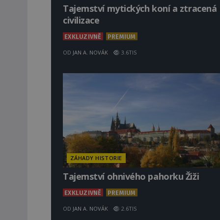
Tajemství mytických koní a ztracená
civilizace
EXKLUZIVNĚ
PREMIUM
OD
JAN A. NOVÁK
3.6TIS
ZÁHADY HISTORIE
Tajemství ohnivého pahorku Žiži
EXKLUZIVNĚ
PREMIUM
OD
JAN A. NOVÁK
2.6TIS