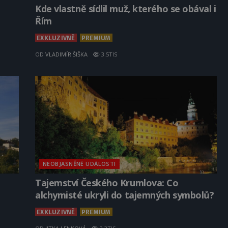
Kde vlastně sídlil muž, kterého se obával i
Řím
EXKLUZIVNĚ
PREMIUM
OD
VLADIMÍR ŠIŠKA
3.5TIS
NEOBJASNĚNÉ UDÁLOSTI
Tajemství Českého Krumlova: Co
alchymisté ukryli do tajemných symbolů?
EXKLUZIVNĚ
PREMIUM