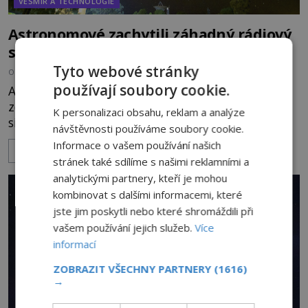
VESMÍR A TECHNOLOGIE
Astronomové zachytili záhadný rádiový
signál z neznámého zdroje
Tyto webové stránky
OD
EVA SOUKUPOVÁ
6.6.2022
2.6TIS
používají soubory cookie.
Australští astronomové objevili zvláštní rádiový
zdroj a nikdo neví, co by to mohlo být. Neobvyklý
K personalizaci obsahu, reklam a analýze
signál při pozorování vzdálené galaxie zachytilo
návštěvnosti používáme soubory cookie.
několik radioteleskopů. Původ a povaha tohoto
Informace o vašem používání našich
ZOBRAZIT VÍCE
signálu jsou neznámé a podle vědců vyžadují další
stránek také sdílíme s našimi reklamními a
zkoumání. Tým astronomů pod vedením Joela
analytickými partnery, kteří je mohou
Balzana z Univerzity v západním Sydney před
kombinovat s dalšími informacemi, které
dvěma týdny informoval o z
jste jim poskytli nebo které shromáždili při
vašem používání jejich služeb.
Více
informací
ZOBRAZIT VŠECHNY PARTNERY
(1616)
→