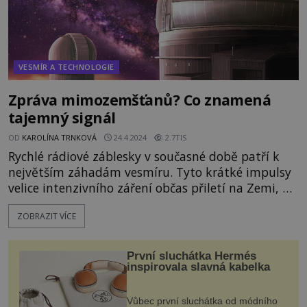
VESMÍR A TECHNOLOGIE
Zpráva mimozemšťanů? Co znamená
tajemný signál
OD
KAROLÍNA TRNKOVÁ
24.4.2024
2.7TIS
Rychlé rádiové záblesky v současné době patří k
největším záhadám vesmíru. Tyto krátké impulsy
velice intenzivního záření občas přiletí na Zemi, a
nikdo neví proč. Podle některých názorů je k nám
ZOBRAZIT VÍCE
vysílají mimozemšťané. V roce 2018 astronomové
zaznamenali hned 15 nových záblesků! Rychlé
rádiové záblesky občas zachytí teleskopy z různých
První sluchátka Hermés
koutů plane
inspirovala slavná kabelka
Vůbec první sluchátka od módního