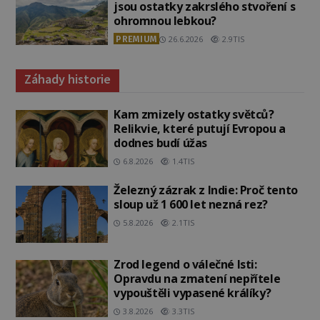
jsou ostatky zakrslého stvoření s
ohromnou lebkou?
PREMIUM
26.6.2026
2.9TIS
Záhady historie
Kam zmizely ostatky světců?
Relikvie, které putují Evropou a
dodnes budí úžas
6.8.2026
1.4TIS
Železný zázrak z Indie: Proč tento
sloup už 1 600 let nezná rez?
5.8.2026
2.1TIS
Zrod legend o válečné lsti:
Opravdu na zmatení nepřítele
vypouštěli vypasené králíky?
3.8.2026
3.3TIS