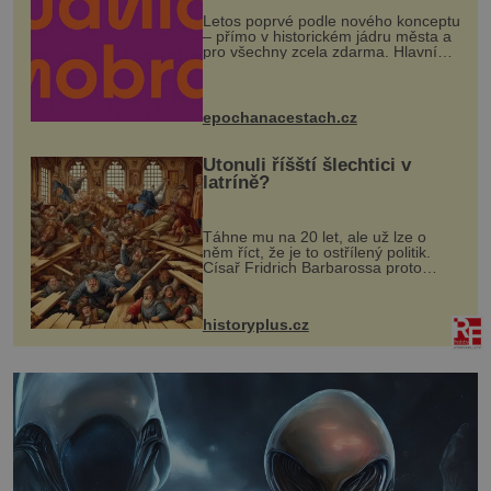
Letos poprvé podle nového konceptu
– přímo v historickém jádru města a
pro všechny zcela zdarma. Hlavní
program se odehraje na Karlově a
Husově náměstí. Návštěvníci se
mohou těšit na víno, burčák, pes...
epochanacestach.cz
Utonuli říšští šlechtici v
latríně?
Táhne mu na 20 let, ale už lze o
něm říct, že je to ostřílený politik.
Císař Fridrich Barbarossa proto
posílá svého syna a dědice Jindřicha
VI. do Erfurtu, aby se stal
prostředníkem při řešení sporu m...
historyplus.cz