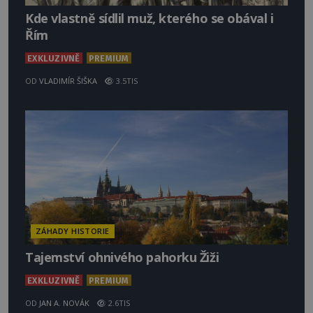
Kde vlastně sídlil muž, kterého se obával i
Řím
EXKLUZIVNĚ
PREMIUM
OD
VLADIMÍR ŠIŠKA
3.5TIS
ZÁHADY HISTORIE
Tajemství ohnivého pahorku Žiži
EXKLUZIVNĚ
PREMIUM
OD
JAN A. NOVÁK
2.6TIS