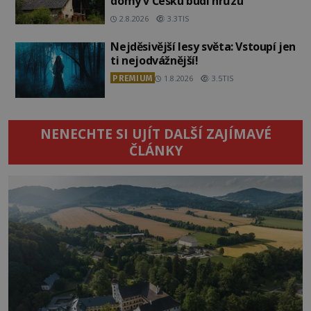
domy v Česku budí hrůzu
2.8.2026
3.3TIS
Nejděsivější lesy světa: Vstoupí jen
ti nejodvážnější!
PREMIUM
1.8.2026
3.5TIS
NENECHTE SI UJÍT DALŠÍ ZAJÍMAVÉ
ČLÁNKY