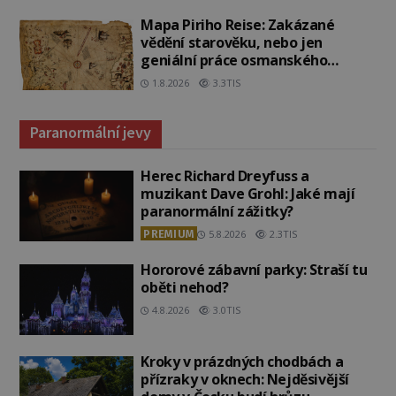
Mapa Piriho Reise: Zakázané
vědění starověku, nebo jen
geniální práce osmanského
admirála?
1.8.2026
3.3TIS
Paranormální jevy
Herec Richard Dreyfuss a
muzikant Dave Grohl: Jaké mají
paranormální zážitky?
PREMIUM
5.8.2026
2.3TIS
Hororové zábavní parky: Straší tu
oběti nehod?
4.8.2026
3.0TIS
Kroky v prázdných chodbách a
přízraky v oknech: Nejděsivější