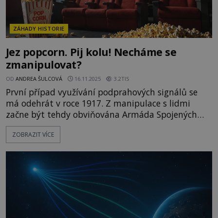
ZÁHADY HISTORIE
Jez popcorn. Pij kolu! Necháme se
zmanipulovat?
OD
ANDREA ŠULCOVÁ
16.11.2025
3.2TIS
První případ využívání podprahových signálů se
má odehrát v roce 1917. Z manipulace s lidmi
začne být tehdy obviňována Armáda Spojených
států amerických. Ta v té době údajně začne do
ZOBRAZIT VÍCE
různých skladeb, plakátů a reklam umisťovat
krátké motivační výzvy, které mají zpopularizovat
službu v armádě. Domnělým cílem je tak jediné –
přimět americkou mládež k tomu,