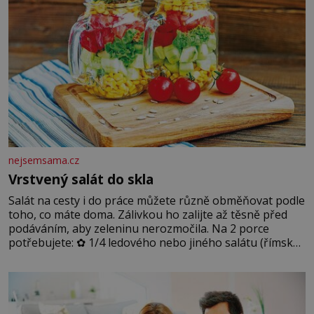
nejsemsama.cz
Vrstvený salát do skla
Salát na cesty i do práce můžete různě obměňovat podle
toho, co máte doma. Zálivkou ho zalijte až těsně před
podáváním, aby zeleninu nerozmočila. Na 2 porce
potřebujete: ✿ 1/4 ledového nebo jiného salátu (římský
salát, polníček…) ✿ 1 malá konzerva kukuřice ✿ ½
okurky ✿ 2 rajčata Zálivka: ✿ 4 lžíce olivového oleje ✿ 1
lžíci citronové šťávy ✿ ½ stroužku