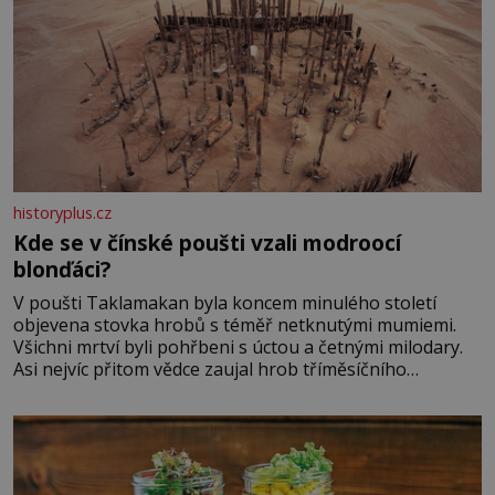
historyplus.cz
Kde se v čínské poušti vzali modroocí
blonďáci?
V poušti Taklamakan byla koncem minulého století
objevena stovka hrobů s téměř netknutými mumiemi.
Všichni mrtví byli pohřbeni s úctou a četnými milodary.
Asi nejvíc přitom vědce zaujal hrob tříměsíčního
chlapečka s modrou filcovou čapkou, z níž se draly
blonďaté vlásky. Fakt, že jsou těla dávných lidí nesmírně
dobře zachovalá, přičítají odborníci zdejším klimatickým
podmínkám. Sucho, prosolené písky a extrémně