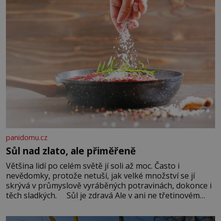
panidomu.cz
Sůl nad zlato, ale přiměřeně
Většina lidí po celém světě jí soli až moc. Často i
nevědomky, protože netuší, jak velké množství se jí
skrývá v průmyslově vyráběných potravinách, dokonce i
těch sladkých. Sůl je zdravá Ale v ani ne třetinovém
množství, než je pro většinu populace běžné. Její
základní složky– sodík a chlór – jsou zásadní pro