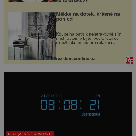
nejsemsama.cz
Měkké na dotek, krásné na
pohled
Koupelna patří k nejatraktivnějším
místnostem v bytě, vedle ložnice
slouží jako místo pro relaxaci a
odpočinek. Koupelnový textil –
ručníky, osušky a koberečky –
mohou jako mávnutím kouzelného
rezidenceonline.cz
proutku...
NEOBJASNĚNÉ UDÁLOSTI