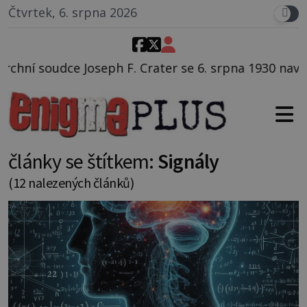
Čtvrtek, 6. srpna 2026
ater se 6. srpna 1930 navečeří ve své oblíbené restau
články se štítkem:
Signály
(12 nalezených článků)