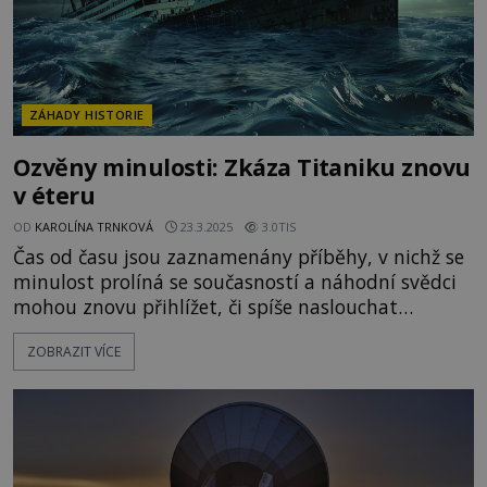
ZÁHADY HISTORIE
Ozvěny minulosti: Zkáza Titaniku znovu
v éteru
OD
KAROLÍNA TRNKOVÁ
23.3.2025
3.0TIS
Čas od času jsou zaznamenány příběhy, v nichž se
minulost prolíná se současností a náhodní svědci
mohou znovu přihlížet, či spíše naslouchat
dávným událostem. Jsou snad jejich ozvěny
ZOBRAZIT VÍCE
uvězněny navždy v prostoru kdesi kolem nás? Jsou
zoufalá varování či volání o pomoc odsouzena
k věčnému opakování? V londýnské čtvrti
Woolwich ve 30. letech minuléh