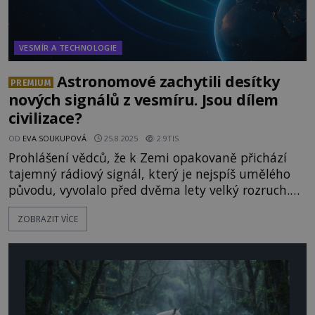
VESMÍR A TECHNOLOGIE
Astronomové zachytili desítky
PREMIUM
nových signálů z vesmíru. Jsou dílem
civilizace?
OD
EVA SOUKUPOVÁ
25.8.2025
2.9TIS
Prohlášení vědců, že k Zemi opakovaně přichází
tajemný rádiový signál, který je nejspíš umělého
původu, vyvolalo před dvěma lety velký rozruch.
Mnozí se však domnívají, že jej vysílá dosud
ZOBRAZIT VÍCE
nepopsané vesmírné těleso, snad zanikající
hvězda. Zatímco se odborníci přou o původu
rádiových záblesků, jejich výskyt je stále častější. Je