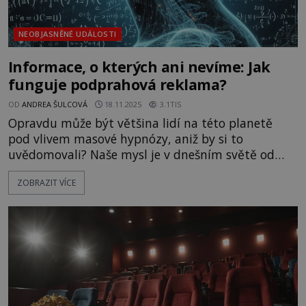
NEOBJASNĚNÉ UDÁLOSTI
Informace, o kterých ani nevíme: Jak
funguje podprahová reklama?
OD
ANDREA ŠULCOVÁ
18.11.2025
3.1TIS
Opravdu může být většina lidí na této planetě
pod vlivem masové hypnózy, aniž by si to
uvědomovali? Naše mysl je v dnešním světě od
rána do večera zahlcována neuvěřitelným
ZOBRAZIT VÍCE
množstvím informací. Z nich si člověk těžko vybírá
a jen malá část z nich se dostává do našeho
vědomí. Ovšem podvědomí je absorbuje naprosto
všechny... Podprahové podněty tak využívají