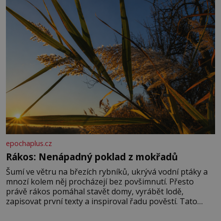
správné hospodaření
epochaplus.cz
Rákos: Nenápadný poklad z mokřadů
Šumí ve větru na březích rybníků, ukrývá vodní ptáky a
mnozí kolem něj procházejí bez povšimnutí. Přesto
právě rákos pomáhal stavět domy, vyrábět lodě,
zapisovat první texty a inspiroval řadu pověstí. Tato
skromná, ale užitečná rostlina provází člověka už tisíce