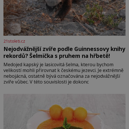
21stoleti.cz
Nejodvážnější zvíře podle Guinnessovy knihy
rekordů? Šelmička s pruhem na hřbetě!
Medojed kapský je lasicovitá šelma, kterou bychom
velikostí mohli přirovnat k českému jezevci. Je extrémně
nebojácná, ostatně bývá označována za nejodvážnější
zvíře vůbec. V této souvislosti je dokonc