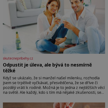
skutecnepribehy.cz
Odpustit je úleva, ale bývá to nesmírně
těžké
Když se ukázalo, že si manžel našel milenku, rozhodla
jsem se trpělivě vyčkávat, přesvědčena, že se dříve či
později vrátí k rodině. Možná je to jedna z nejtěžších věcí
na světě. Ale každý, kdo s tím má nějaké zkušenosti, se
zapřísahá, že pokud odpustíte, znatelně se vám uleví.
Když se ke mně doneslo, že si manžel pořídil milenku,