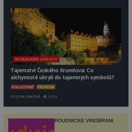
NEOBJASNĚNÉ UDÁLOSTI
Tajemství Českého Krumlova: Co
alchymisté ukryli do tajemných symbolů?
EXKLUZIVNĚ
PREMIUM
OD
JITKA LENKOVÁ
3.3TIS
ROUDNICKÉ VINOBRANÍ