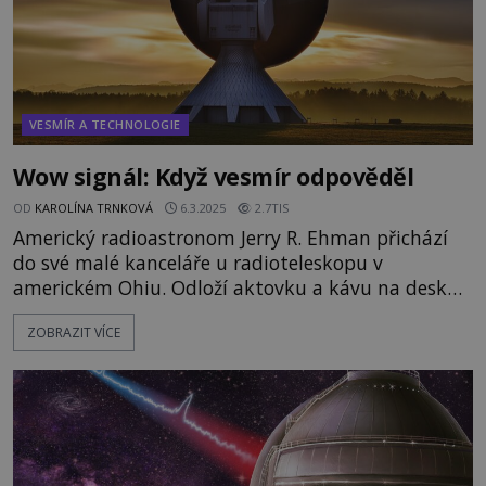
VESMÍR A TECHNOLOGIE
Wow signál: Když vesmír odpověděl
OD
KAROLÍNA TRNKOVÁ
6.3.2025
2.7TIS
Americký radioastronom Jerry R. Ehman přichází
do své malé kanceláře u radioteleskopu v
americkém Ohiu. Odloží aktovku a kávu na desku
pracovního stolu a chystá se jako každé ráno
ZOBRAZIT VÍCE
zkontrolovat počítačový výtisk ve vedlejší
místnosti. Oči se mu rozšíří úžasem, když místo
obvyklých dat nachází na papíru v číslech
zaznamenaný neznámý signál... Vědec