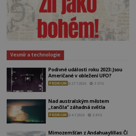
Vesmír a technologie
Podivné události roku 2023: Jsou
Američané v obležení UFO?
PREMIUM
27.7.2026
3.5TIS
Nad australským městem
„tančila“ záhadná světla
PREMIUM
4.7.2026
3.4TIS
Mimozemšťan z Andahuaylillas: Čí