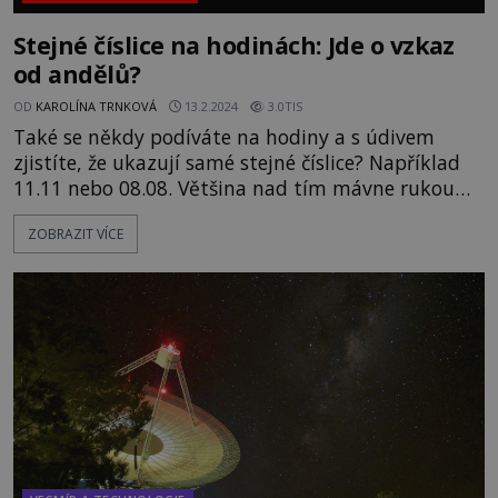
Stejné číslice na hodinách: Jde o vzkaz
od andělů?
OD
KAROLÍNA TRNKOVÁ
13.2.2024
3.0TIS
Také se někdy podíváte na hodiny a s údivem
zjistíte, že ukazují samé stejné číslice? Například
11.11 nebo 08.08. Většina nad tím mávne rukou
jako nad pouhou náhodou, která se čas od času
ZOBRAZIT VÍCE
stane. Proč se ale tyto „náhody“ stávají některým
z nás opakovaně i několikrát za den? Může za tím
být znamení? A pokud ano, kdo a co se nám snaží
sdělit?