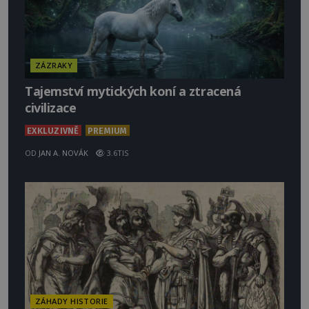
ZÁZRAKY
Tajemství mytických koní a ztracená
civilizace
EXKLUZIVNĚ
PREMIUM
OD
JAN A. NOVÁK
3.6TIS
ZÁHADY HISTORIE