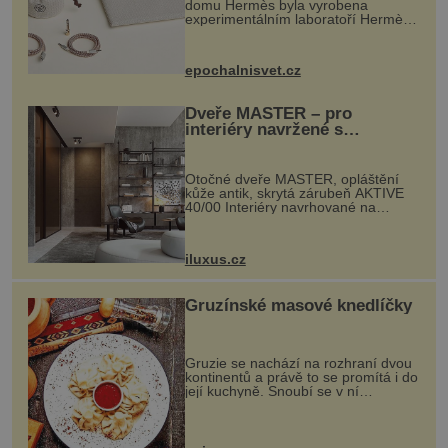
domu Hermès byla vyrobena
experimentálním laboratoří Hermès
Ateliers Horizons. Elegantní gadget
si vyžádal dva roky vývoje a chlubí
se ručně šitou hovězí kůží a
epochalnisvet.cz
kovový...
Dveře MASTER – pro
interiéry navržené s
rozumem i vášní!
Otočné dveře MASTER, opláštění
kůže antik, skrytá zárubeň AKTIVE
40/00 Interiéry navrhované na
zakázku často vyžadují atypické
rozměry nejen nábytku, ale i
otvorových prvků. Technické zázemí
iluxus.cz
dnes umož...
Gruzínské masové knedlíčky
Gruzie se nachází na rozhraní dvou
kontinentů a právě to se promítá i do
její kuchyně. Snoubí se v ní
evropské a asijské chutě a díky tomu
vznikají rozmanité a chuťově bohaté
pokrmy, které rozhodně st...