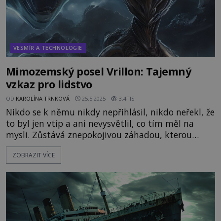
VESMÍR A TECHNOLOGIE
Mimozemský posel Vrillon: Tajemný
vzkaz pro lidstvo
OD
KAROLÍNA TRNKOVÁ
25.5.2025
3.4TIS
Nikdo se k němu nikdy nepřihlásil, nikdo neřekl, že
to byl jen vtip a ani nevysvětlil, co tím měl na
mysli. Zůstává znepokojivou záhadou, kterou
navzdory očitým svědkům popírají i autority na
ZOBRAZIT VÍCE
vyšších místech. Co se veřejnost nesmí dozvědět?
Představujeme jedno z nejznámějších
nevysvětlených televizních a rádiových vysílání!
Tento případ z Velké