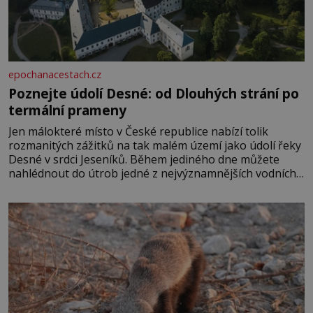
epochanacestach.cz
Poznejte údolí Desné: od Dlouhých strání po
termální prameny
Jen málokteré místo v České republice nabízí tolik
rozmanitých zážitků na tak malém území jako údolí řeky
Desné v srdci Jeseníků. Během jediného dne můžete
nahlédnout do útrob jedné z nejvýznamnějších vodních
elektráren v Evropě, vydat se na horské hřebeny, projet
se na koloběžce a den zakončit poznáváním památek ve
Velkých Losinách nebo v termálním