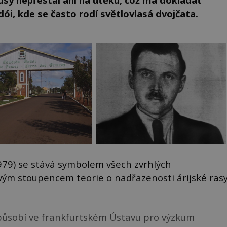
ói, kde se často rodí světlovlasá dvojčata.
79) se stává symbolem všech zvrhlých
ivým stoupencem teorie o nadřazenosti árijské ras
 působí ve frankfurtském Ústavu pro výzkum