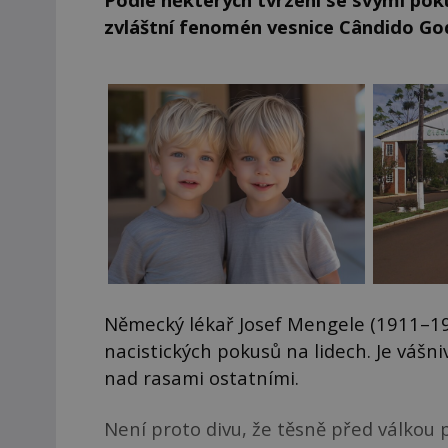
zvláštní fenomén vesnice
Cândido God
Německý lékař Josef Mengele (1911–19
nacistických pokusů na lidech. Je vášn
nad rasami ostatními.
Není proto divu, že těsně před válkou