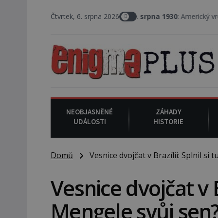
Čtvrtek, 6. srpna 2026
6. srpna 1930
: Americký vrchní soudce Jos
NEOBJASNĚNÉ
ZÁHADY
UDÁLOSTI
HISTORIE
Domů
Vesnice dvojčat v Brazílii: Splnil si 
Vesnice dvojčat v Br
Mengele svůj sen