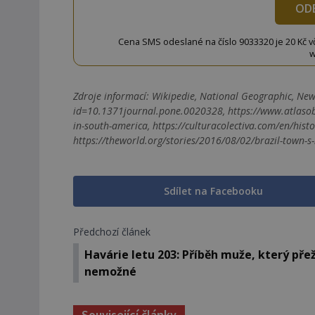
OD
Cena SMS odeslané na číslo 9033320 je 20 Kč vč. 
w
Zdroje informací:
Wikipedie, National Geographic, New Y
id=10.1371journal.pone.0020328, https://www.atlasob
in-south-america, https://culturacolectiva.com/en/histo
https://theworld.org/stories/2016/08/02/brazil-town-s-
Sdílet na Facebooku
Předchozí článek
Havárie letu 203: Příběh muže, který přež
nemožné
Související články