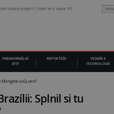
eph F. Crater se 6. srpna 1930 navečeří ve své oblíbené restauraci, pa
PARANORMÁLNÍ
REPORTÁŽE
VESMÍR A
JEVY
TECHNOLOGIE
tu Mengele svůj sen?
azílii: Splnil si tu
?