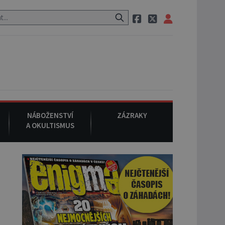
k si na ulici zavolá taxi, nasedne do něj a už ho nikdy nikdo nespatří
NÁBOŽENSTVÍ
ZÁZRAKY
A OKULTISMUS