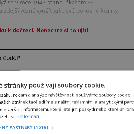
Když se v roce 1943 stane lékařem SS
zdejší vězně využít jako své pokusné králíky.
ku k dočtení. Nenechte si to ujít!
o Godói?
at?
 stránky používají soubory cookie.
bsahu, reklam a analýze návštěvnosti používáme soubory cookie. 
šich stránek také sdílíme s našimi reklamními a analytickými partn
NIGMAPLUS PREMIUM?
s dalšími informacemi, které jste jim poskytli nebo které shromá
lužeb.
Více informací
CHNY PARTNERY
(1616) →
 se naším
Premium
čtenářem a
odemkněte
si tento