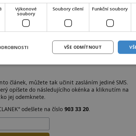
i
tisíce
dalších
skvělých článků
.
é
Výkonové
Soubory cílení
Funkční soubory
 od nás obdržíte i celou řadu
hodnotných bonusů
!
soubory
ODEMKNOUT ČLÁNEK
ODROBNOSTI
VŠE ODMÍTNOUT
VŠ
to článek, můžete tak učinit zasláním jediné SMS.
terý opíšete do následujícího okénka a kliknutím na
tko jej odemknete.
CLANEK" odešlete na číslo
903 33 20
.