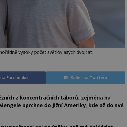
imořádně vysoký počet světlovlasých dvojčat.
t na Facebooku
Sdílet na Twitteru
ězních z koncentračních táborů, zejména na
Mengele uprchne do Jižní Ameriky, kde až do své
usy nepřestal ani na útěku, což má dokládat