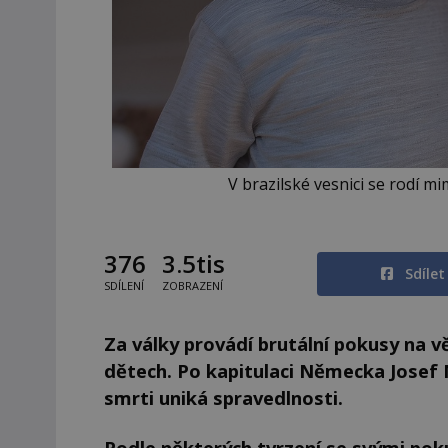
V brazilské vesnici se rodí m
376
3.5tis
Sdíle
SDÍLENÍ
ZOBRAZENÍ
Za války provádí brutální pokusy na v
dětech. Po kapitulaci Německa Josef 
smrti uniká spravedlnosti.
Podle některých tvrzení se svými pok