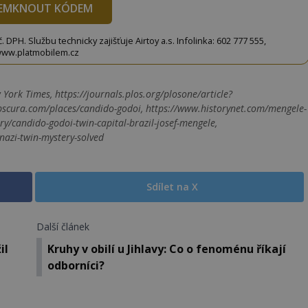
EMKNOUT KÓDEM
DPH. Službu technicky zajišťuje Airtoy a.s. Infolinka: 602 777 555,
ww.platmobilem.cz
ork Times, https://journals.plos.org/plosone/article?
scura.com/places/candido-godoi, https://www.historynet.com/mengele-
ry/candido-godoi-twin-capital-brazil-josef-mengele,
nazi-twin-mystery-solved
Sdílet na X
Další článek
il
Kruhy v obilí u Jihlavy: Co o fenoménu říkají
odborníci?