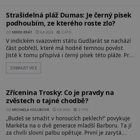
Strašidelná pláž Dumas: Je černý písek
podhoubím, ze kterého roste zlo?
OD
MIREK BRÁT
6.8.2026
3.4TIS
V indickém svazovém státu Gudžarát se nachází
část pobřeží, které má hodně temnou pověst.
Jistě k tomu přispívá i černý písek této pláže. Proč
má pláž takové netypické zbarvení? Nakolik jsou
ZOBRAZIT VÍCE
pravdivé historky, že zde došlo k
nevysvětlitelným zmizením turistů? Ti, kteří se
nebojí, nás mohou následovat. Vstupujeme na
pláž Dumas ve městě Surat. Gu
Zřícenina Trosky: Co je pravdy na
zvěstech o tajné chodbě?
OD
MICHAELA HOLUBOVÁ
5.8.2026
2.1TIS
„Budeš se smažit v horoucích peklech!“ povykuje
Markéta na o dvě generace mladší Barboru. Ta jí
za chvíli slovní palbu opětuje. První je zarytá
katolička, druhá přesvědčená kališnice. A každá z