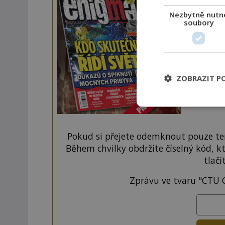
Nezbytně nutn
Navíc
soubory
ZOBRAZIT P
Pokud si přejete odemknout pouze ten
Během chvilky obdržíte číselný kód, k
tlačí
Zprávu ve tvaru "CTU 