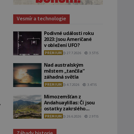
Vesmír a technologie
Podivné události roku
2023: Jsou Američané
v obležení UFO?
PREMIUM
27.7.2026
3.5TIS
Nad australským
městem „tančila“
záhadná světla
PREMIUM
4.7.2026
3.4TIS
Mimozemšťan z
Andahuaylillas: Čí jsou
y
ostatky zakrslého
stvoření s ohromnou
PREMIUM
26.6.2026
2.9TIS
lebkou?
Záhady historie