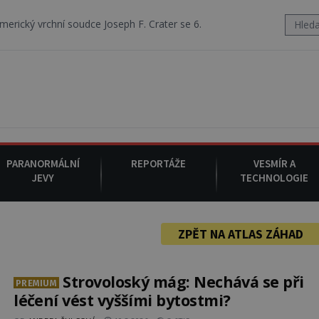
oudce Joseph F. Crater se 6. srpna 1930 navečeří ve své oblíbené resta
PARANORMÁLNÍ
REPORTÁŽE
VESMÍR A
JEVY
TECHNOLOGIE
ZPĚT NA ATLAS ZÁHAD
Strovoloský mág: Nechává se při
PREMIUM
léčení vést vyššími bytostmi?