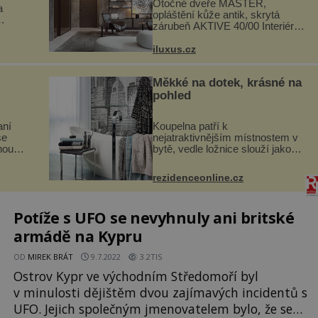
Otočné dveře MASTER,
a
opláštění kůže antik, skrytá
zárubeň AKTIVE 40/00 Interiéry
navrhované na zakázku často
si
vyžadují atypické rozměry nejen
iluxus.cz
hlubí
nábytku, ale i otvorových prvků.
a
Technické zázemí dnes umož...
Měkké na dotek, krásné na
pohled
aní
Koupelna patří k
se
nejatraktivnějším místnostem v
noubí
bytě, vedle ložnice slouží jako
chutě
místo pro relaxaci a odpočinek.
ité a
Koupelnový textil – ručníky,
rezidenceonline.cz
ré
osušky a koberečky – mohou
jako mávnutím kouzelného
proutku...
Potíže s UFO se nevyhnuly ani britské
armádě na Kypru
OD
MIREK BRÁT
9.7.2022
3.2TIS
Ostrov Kypr ve východním Středomoří byl
v minulosti dějištěm dvou zajímavých incidentů s
UFO. Jejich společným jmenovatelem bylo, že se