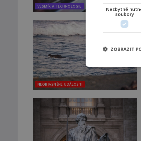
VESMÍR A TECHNOLOGIE
Nezbytně nutn
soubory
ZOBRAZIT P
NEOBJASNĚNÉ UDÁLOSTI