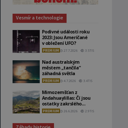
Vesmír a technologie
Podivné události roku
2023: Jsou Američané
v obležení UFO?
PREMIUM
27.7.2026
3.5TIS
Nad australským
městem „tančila“
záhadná světla
PREMIUM
4.7.2026
3.4TIS
Mimozemšťan z
Andahuaylillas: Čí jsou
ostatky zakrslého
stvoření s ohromnou
PREMIUM
26.6.2026
2.9TIS
lebkou?
Záhady historie