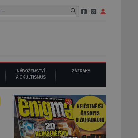
uraci, pak si na ulici zavolá taxi, nasedne do něj a už ho nikdy nikdo
NÁBOŽENSTVÍ
ZÁZRAKY
A OKULTISMUS