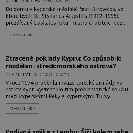
OD
ANDREA ŠULCOVÁ
10.2.2026
3.6TIS
Do domu v kyperské městské části Strovolos, ve
které bydlí Dr. Stylianos Atteshlis (1912–1995),
přezdívaný Daskalos (titul mistra či učitele–pozn.
red.) přichází upocená žena s lahví alkoholu v
ZOBRAZIT VÍCE
ruce. Rozrazí dveře od jeho domu a vyčerpáním
padne na zem. Daskalos, vyrušený hlukem,
vyjde na práh a beze slova se nad ženou skloní.
Její dech je přer
Ztracené poklady Kypru: Co způsobilo
rozdělení středomořského ostrova?
OD
MIREK BRÁT
10.7.2025
2.7TIS
V roce 1974 proběhla invaze turecké armády na
ostrov Kypr. Vyvrcholilo tím problematické soužití
mezi kyperskými Řeky a kyperskými Turky.
Ostrov je stále rozdělen. Část ostrova nyní
ZOBRAZIT VÍCE
zahrnuje území Kyperské republiky. Sever je pod
kontrolou takzvané Severokyperské turecké
republiky, kterou však uznává pouze Turecko.
Rozdělený Kypr je vážným politick
Podivná soška z Lembu: Šíří kolem sebe