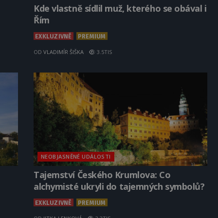
Kde vlastně sídlil muž, kterého se obával i
Řím
EXKLUZIVNĚ
PREMIUM
OD
VLADIMÍR ŠIŠKA
3.5TIS
NEOBJASNĚNÉ UDÁLOSTI
Tajemství Českého Krumlova: Co
alchymisté ukryli do tajemných symbolů?
EXKLUZIVNĚ
PREMIUM