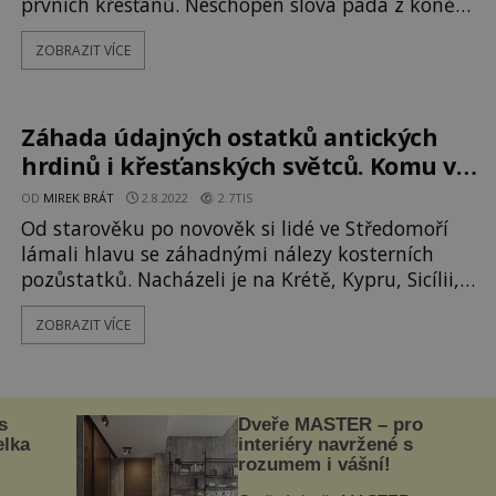
prvních křesťanů. Neschopen slova padá z koně
na zem a náhle uslyší slova samotného Krista.
ZOBRAZIT VÍCE
„Proč mě pronásleduješ?“ ptá se ho. Pavel po
tomto zážitku již nikdy nebude stejný. Postaví se
do čela hnutí, které sám dříve pronásledoval!
Osudový okam
Záhada údajných ostatků antických
hrdinů i křesťanských světců. Komu ve
skutečnosti patřily?
OD
MIREK BRÁT
2.8.2022
2.7TIS
Od starověku po novověk si lidé ve Středomoří
lámali hlavu se záhadnými nálezy kosterních
pozůstatků. Nacházeli je na Krétě, Kypru, Sicílii,
Maltě i na menších ostrovech v Egejském moři.
ZOBRAZIT VÍCE
Někdy byly považovány za ostatky antických
hrdinů, jindy se staly předmětem uctívání
v křesťanství. Na kloub této záhadě se přicházelo
obtížně. Nyní už víme, že je
s
Dveře MASTER – pro
elka
interiéry navržené s
rozumem i vášní!