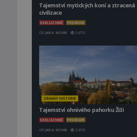
Tajemství mytických koní a ztracená
civilizace
EXKLUZIVNĚ
PREMIUM
OD
JAN A. NOVÁK
3.6TIS
ZÁHADY HISTORIE
Tajemství ohnivého pahorku Žiži
EXKLUZIVNĚ
PREMIUM
OD
JAN A. NOVÁK
2.6TIS