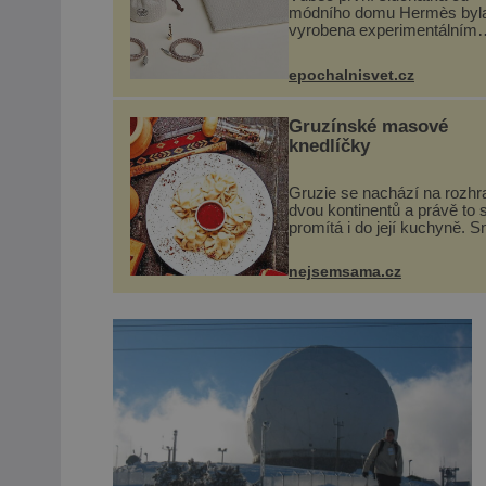
módního domu Hermès byl
vyrobena experimentálním
laboratoří Hermès Ateliers
Horizons. Elegantní gadget 
epochalnisvet.cz
vyžádal dva roky vývoje a c
se ručně šitou hovězí kůží 
kovový...
Gruzínské masové
knedlíčky
Gruzie se nachází na rozhr
dvou kontinentů a právě to 
promítá i do její kuchyně. S
se v ní evropské a asijské 
a díky tomu vznikají rozman
nejsemsama.cz
chuťově bohaté pokrmy, kte
rozhodně st...