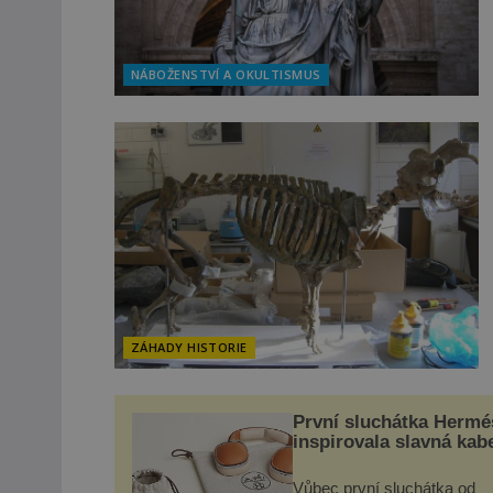
NÁBOŽENSTVÍ A OKULTISMUS
ZÁHADY HISTORIE
První sluchátka Hermé
inspirovala slavná kab
Vůbec první sluchátka od