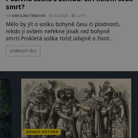
smrt?
OD
KAROLÍNA TRNKOVÁ
10.6.2025
3.2TIS
Mělo by jít o sošku bohyně času či plodnosti,
nikdo jí ovšem neřekne jinak než bohyně
smrti.Prokletá soška totiž údajně o život
připravila hned několik svých majitelů a s nimi i
ZOBRAZIT VÍCE
celou jejich rodinu! Leží na pravěkém artefaktu
nemilosrdná smrtelná kletba, nebo je to celé jen
náhoda? Zvláštní soška vytesaná z čistého byla
objevena v roce 1878 v obci
ZÁHADY HISTORIE