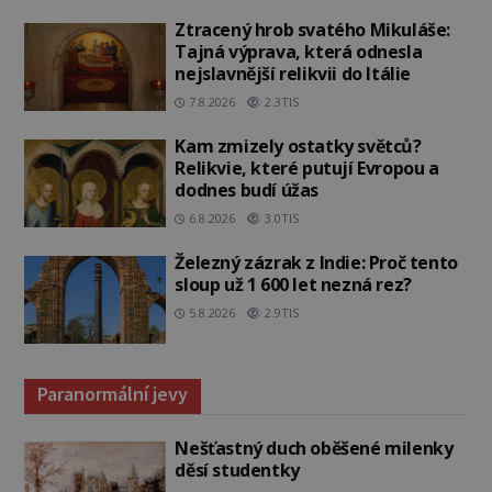
Ztracený hrob svatého Mikuláše:
Tajná výprava, která odnesla
nejslavnější relikvii do Itálie
7.8.2026
2.3TIS
Kam zmizely ostatky světců?
Relikvie, které putují Evropou a
dodnes budí úžas
6.8.2026
3.0TIS
Železný zázrak z Indie: Proč tento
sloup už 1 600 let nezná rez?
5.8.2026
2.9TIS
Paranormální jevy
Nešťastný duch oběšené milenky
děsí studentky