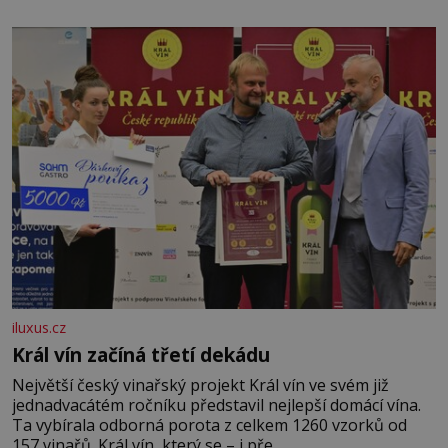
iluxus.cz
Král vín začíná třetí dekádu
Největší český vinařský projekt Král vín ve svém již
jednadvacátém ročníku představil nejlepší domácí vína.
Ta vybírala odborná porota z celkem 1260 vzorků od
157 vinařů. Král vín, který se – i pře