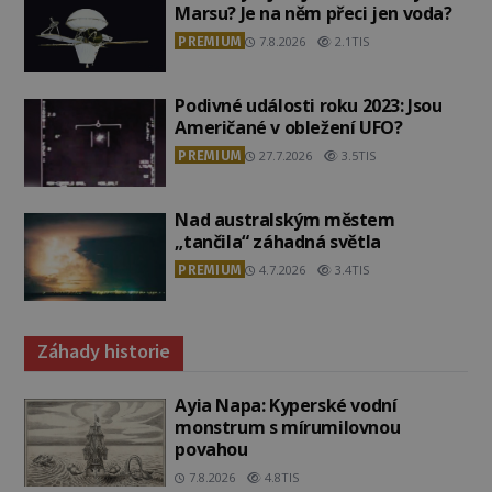
Marsu? Je na něm přeci jen voda?
PREMIUM
7.8.2026
2.1TIS
Podivné události roku 2023: Jsou
Američané v obležení UFO?
PREMIUM
27.7.2026
3.5TIS
Nad australským městem
„tančila“ záhadná světla
PREMIUM
4.7.2026
3.4TIS
Záhady historie
Ayia Napa: Kyperské vodní
monstrum s mírumilovnou
povahou
7.8.2026
4.8TIS