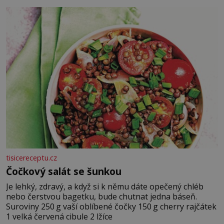
tisicereceptu.cz
Čočkový salát se šunkou
Je lehký, zdravý, a když si k němu dáte opečený chléb
nebo čerstvou bagetku, bude chutnat jedna báseň.
Suroviny 250 g vaší oblíbené čočky 150 g cherry rajčátek
1 velká červená cibule 2 lžíce