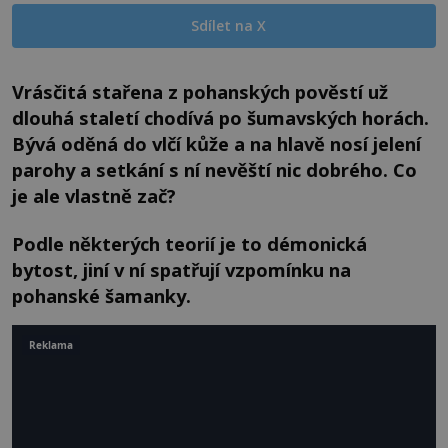
Sdílet na X
Vrásčitá stařena z pohanských pověstí už
dlouhá staletí chodívá po šumavských horách.
Bývá oděná do vlčí kůže a na hlavě nosí jelení
parohy a setkání s ní nevěští nic dobrého. Co
je ale vlastně zač?
Podle některých teorií je to démonická
bytost, jiní v ní spatřují vzpomínku na
pohanské šamanky.
Reklama