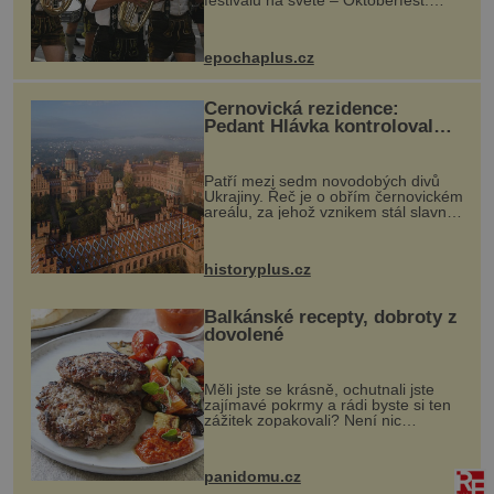
Každý rok přiláká miliony
návštěvníků, kteří si vychutnávají
pivo, tradiční jídlo a bavorskou
epochaplus.cz
kultur...
Černovická rezidence:
Pedant Hlávka kontroloval
každou cihlu
Patří mezi sedm novodobých divů
Ukrajiny. Řeč je o obřím černovickém
areálu, za jehož vznikem stál slavný
český architekt Josef Hlávka. Ten si
na něm dal mimořádně záležet. Jeho
stavební plány by při ...
historyplus.cz
Balkánské recepty, dobroty z
dovolené
Měli jste se krásně, ochutnali jste
zajímavé pokrmy a rádi byste si ten
zážitek zopakovali? Není nic
snazšího. Pljeskavica (10 porcí)
Možná jste ji ochutnali na dovolené v
bývalé Jugoslávii, lze ji vi...
panidomu.cz