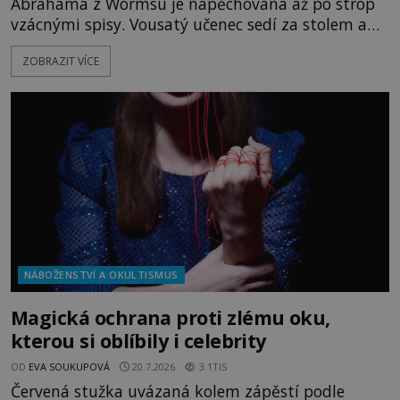
Abrahama z Wormsu je napěchovaná až po strop
vzácnými spisy. Vousatý učenec sedí za stolem a
před sebou má rozložený jeden z nejzáhadnějších
ZOBRAZIT VÍCE
magických textů. Jde o Abramelinův grimoár, který
sám sepsal. Skutečně do něj zaznamenal mocná
kouzla, jak si někteří myslí, nebo jde o pouhou
pověru? Už šest měsíců pobývá
NÁBOŽENSTVÍ A OKULTISMUS
Magická ochrana proti zlému oku,
kterou si oblíbily i celebrity
OD
EVA SOUKUPOVÁ
20.7.2026
3.1TIS
Červená stužka uvázaná kolem zápěstí podle