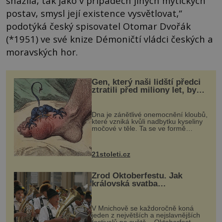
snažila, tak jako v případech jiných mýtických
postav, smysl její existence vysvětlovat,“
podotýká český spisovatel Otomar Dvořák
(*1951) ve své knize Démoničtí vládci českých a
moravských hor.
Gen, který naši lidští předci
ztratili před miliony let, by
mohl pomoci s léčbou
„nemoci králů“
Dna je zánětlivé onemocnění kloubů,
které vzniká kvůli nadbytku kyseliny
močové v těle. Ta se ve formě
krystalků ukládá v blízkosti kloubů,
nejčastěji přitom postihuje palce na
nohou, a způsobuje bole...
21stoleti.cz
Zrod Oktoberfestu. Jak
královská svatba
odstartovala největší pivní
festival světa
V Mnichově se každoročně koná
jeden z největších a nejslavnějších
festivalů na světě – Oktoberfest.