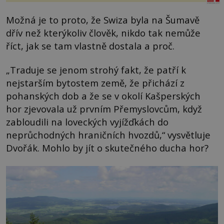
Možná je to proto, že Swiza byla na Šumavě
dřív než kterýkoliv člověk, nikdo tak nemůže
říct, jak se tam vlastně dostala a proč.
„Traduje se jenom strohý fakt, že patří k
nejstarším bytostem země, že přichází z
pohanských dob a že se v okolí Kašperských
hor zjevovala už prvním Přemyslovcům, když
zabloudili na loveckých vyjížďkách do
neprůchodných hraničních hvozdů,“ vysvětluje
Dvořák. Mohlo by jít o skutečného ducha hor?