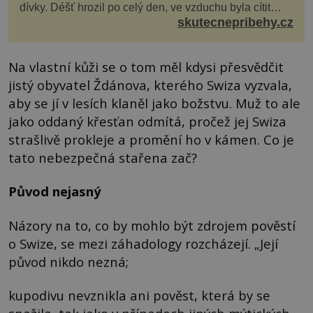
dívky. Déšť hrozil po celý den, ve vzduchu byla cítit
bouřka. Do topolů před domem se opřel ví...
skutecnepribehy.cz
Na vlastní kůži se o tom měl kdysi přesvědčit
jistý obyvatel Ždánova, kterého Swiza vyzvala,
aby se jí v lesích klaněl jako božstvu. Muž to ale
jako oddaný křesťan odmítá, pročež jej Swiza
strašlivě prokleje a promění ho v kámen. Co je
tato nebezpečná stařena zač?
Původ nejasný
Názory na to, co by mohlo být zdrojem pověstí
o Swize, se mezi záhadology rozcházejí. „Její
původ nikdo nezná;
kupodivu nevznikla ani pověst, která by se