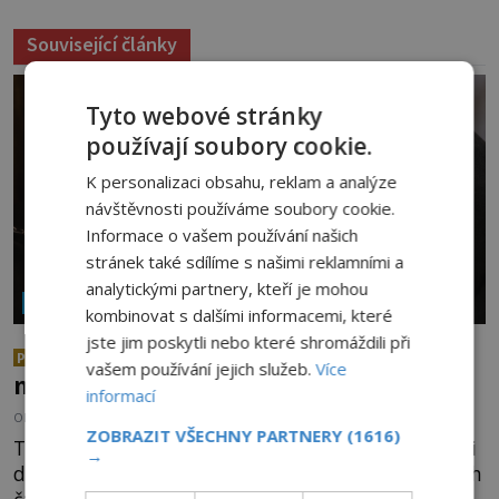
Související články
Tyto webové stránky
používají soubory cookie.
K personalizaci obsahu, reklam a analýze
návštěvnosti používáme soubory cookie.
Informace o vašem používání našich
stránek také sdílíme s našimi reklamními a
analytickými partnery, kteří je mohou
NÁBOŽENSTVÍ A OKULTISMUS
kombinovat s dalšími informacemi, které
jste jim poskytli nebo které shromáždili při
Neporušená těla svatých: Jak je
PREMIUM
vašem používání jejich služeb.
Více
možné, že vzdorují času?
informací
OD
EVA SOUKUPOVÁ
6.8.2026
2.8TIS
ZOBRAZIT VŠECHNY PARTNERY
(1616)
Těla mnohých světců se zázračně nerozkládají ani
→
desítky či stovky let po jejich smrti, ačkoliv na nich