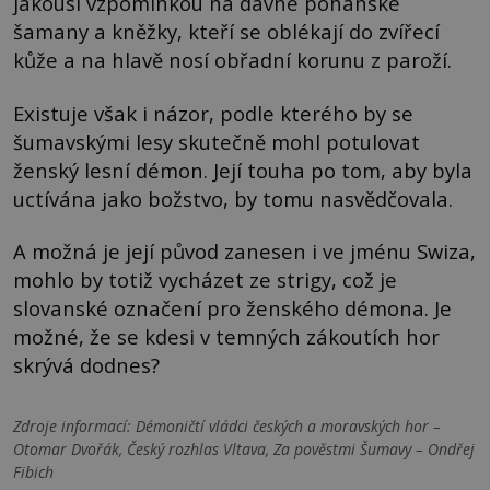
jakousi vzpomínkou na dávné pohanské
šamany a kněžky, kteří se oblékají do zvířecí
kůže a na hlavě nosí obřadní korunu z paroží.
Existuje však i názor, podle kterého by se
šumavskými lesy skutečně mohl potulovat
ženský lesní démon. Její touha po tom, aby byla
uctívána jako božstvo, by tomu nasvědčovala.
A možná je její původ zanesen i ve jménu Swiza,
mohlo by totiž vycházet ze strigy, což je
slovanské označení pro ženského démona. Je
možné, že se kdesi v temných zákoutích hor
skrývá dodnes?
Zdroje informací:
Démoničtí vládci českých a moravských hor –
Otomar Dvořák, Český rozhlas Vltava, Za pověstmi Šumavy – Ondřej
Fibich