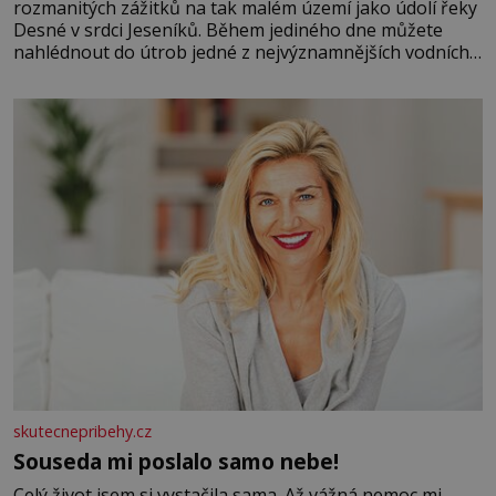
rozmanitých zážitků na tak malém území jako údolí řeky
Desné v srdci Jeseníků. Během jediného dne můžete
nahlédnout do útrob jedné z nejvýznamnějších vodních
elektráren v Evropě, vydat se na horské hřebeny, projet
se na koloběžce a den zakončit poznáváním památek ve
Velkých Losinách nebo v termálním
skutecnepribehy.cz
Souseda mi poslalo samo nebe!
Celý život jsem si vystačila sama. Až vážná nemoc mi