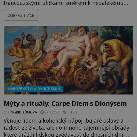
francouzskými uličkami směrem k nedalekému
přístavu. Jeden z nich má přes ramena ranec s
ZOBRAZIT VÍCE
tajemným obsahem. Kapitán lodi už na ně čeká.
„Dejte to do podpalubí a připravte se. Za chvíli
vyplouváme,“ sdělí jim. „Kam máme namířeno,
kapitáne?“ zeptá se ho jeden z templářů. „Do Sk
NÁBOŽENSTVÍ A OKULTISMUS
Mýty a rituály: Carpe Diem s Dionýsem
OD
INGRID TŮMOVÁ
27.7.2026
3.1TIS
Věnuje lidem alkoholický nápoj, bujaré oslavy a
radost ze života, ale i o mnoho tajemnější obřady,
které dráždí lidskou zvědavost do dnešních dní. Co