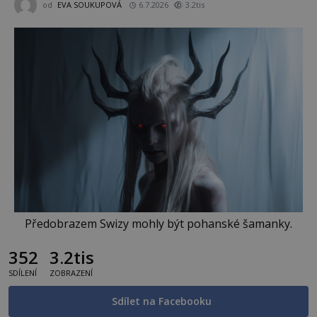
od
EVA SOUKUPOVÁ
6.7.2026
3.2tis
Předobrazem Swizy mohly být pohanské šamanky.
352
3.2tis
SDÍLENÍ
ZOBRAZENÍ
Sdílet na Facebooku