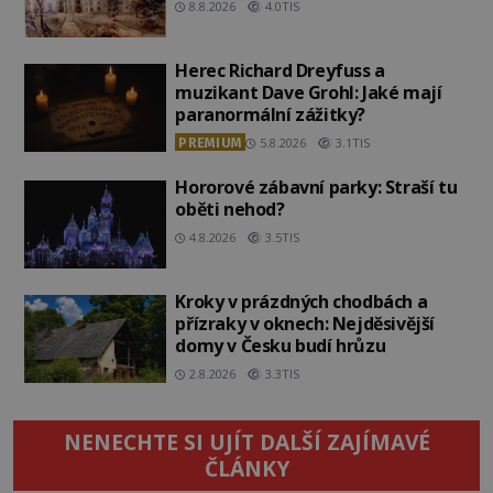
8.8.2026
4.0TIS
Herec Richard Dreyfuss a
muzikant Dave Grohl: Jaké mají
paranormální zážitky?
PREMIUM
5.8.2026
3.1TIS
Hororové zábavní parky: Straší tu
oběti nehod?
4.8.2026
3.5TIS
Kroky v prázdných chodbách a
přízraky v oknech: Nejděsivější
domy v Česku budí hrůzu
2.8.2026
3.3TIS
NENECHTE SI UJÍT DALŠÍ ZAJÍMAVÉ
ČLÁNKY