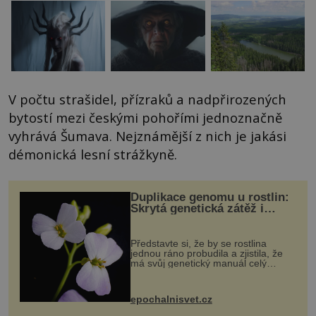
V počtu strašidel, přízraků a nadpřirozených
bytostí mezi českými pohořími jednoznačně
vyhrává Šumava. Nejznámější z nich je jakási
démonická lesní strážkyně.
Duplikace genomu u rostlin:
Skrytá genetická zátěž i
evoluční výhoda
Představte si, že by se rostlina
jednou ráno probudila a zjistila, že
má svůj genetický manuál celý
dvakrát. Přesně to se občas v
přírodě stane – a podle nového
výzkumu to může být pro druhy
epochalnisvet.cz
vstupenka...