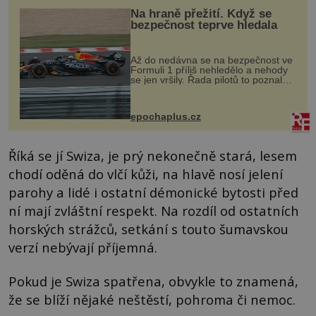
Na hraně přežití. Když se
bezpečnost teprve hledala
Až do nedávna se na bezpečnost ve
Formuli 1 příliš nehledělo a nehody
se jen vršily. Řada pilotů to poznala
na vlastní kůži, často s trvalými
následky nebo bohužel i ztrátou
života. Dnes nepochopiteln...
epochaplus.cz
Říká se jí Swiza, je prý nekonečně stará, lesem
chodí oděná do vlčí kůži, na hlavě nosí jelení
parohy a lidé i ostatní démonické bytosti před
ní mají zvláštní respekt. Na rozdíl od ostatních
horských strážců, setkání s touto šumavskou
verzí nebývají příjemná.
Pokud je Swiza spatřena, obvykle to znamená,
že se blíží nějaké neštěstí, pohroma či nemoc.