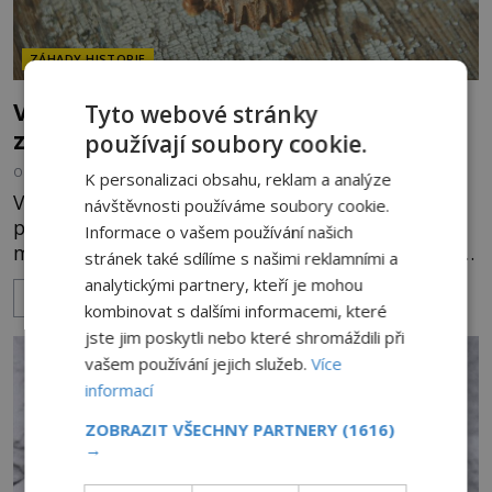
ZÁHADY HISTORIE
VIDEO: Vědci zrekonstruovali tvář upíra
Tyto webové stránky
z 18. století
používají soubory cookie.
OD
EVA SOUKUPOVÁ
22.11.2022
3.3TIS
K personalizaci obsahu, reklam a analýze
V americkém Griswoldu byl před dvěma staletími
návštěvnosti používáme soubory cookie.
pohřben mrtvý muž. Z nějakého důvodu však
Informace o vašem používání našich
místní nabyli přesvědčení, že to byl upír a tak ho
stránek také sdílíme s našimi reklamními a
po čase exhumovali a znetvořili jeho tělo, aby již
analytickými partnery, kteří je mohou
ZOBRAZIT VÍCE
nemohl vstát z hrobu. Díky rekonstrukci pomocí
kombinovat s dalšími informacemi, které
DNA dnes můžeme domnělému upírovi opět
jste jim poskytli nebo které shromáždili při
pohlédnout do tváře. Koncem 18. století byl v
vašem používání jejich služeb.
Více
Griswoldu v americkém státě Connecticut pohřben
informací
muž, o němž si jeho spoluo
ZOBRAZIT VŠECHNY PARTNERY
(1616)
→