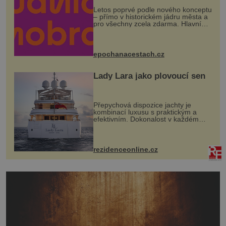
Letos poprvé podle nového konceptu
– přímo v historickém jádru města a
pro všechny zcela zdarma. Hlavní
program se odehraje na Karlově a
Husově náměstí. Návštěvníci se
mohou těšit na víno, burčák, pes...
epochanacestach.cz
Lady Lara jako plovoucí sen
Přepychová dispozice jachty je
kombinací luxusu s praktickým a
efektivním. Dokonalost v každém
detailu představuje značka Fendi
Casa, kterou byly vybaveny její
paluby. Monacký přístav nabízí
každoročn...
rezidenceonline.cz