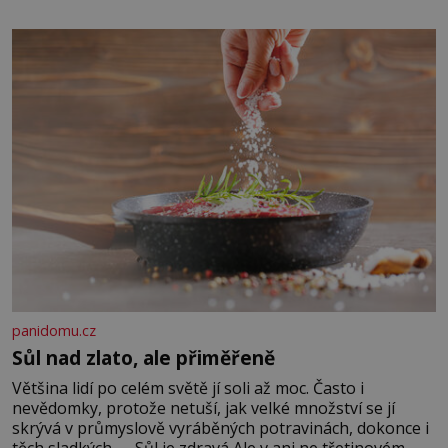
zapřísahá, že pokud odpustíte, znatelně se vám uleví.
Když se ke mně doneslo, že si manžel pořídil milenku,
panidomu.cz
Sůl nad zlato, ale přiměřeně
Většina lidí po celém světě jí soli až moc. Často i
nevědomky, protože netuší, jak velké množství se jí
skrývá v průmyslově vyráběných potravinách, dokonce i
těch sladkých. Sůl je zdravá Ale v ani ne třetinovém