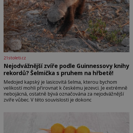
21stoleti.cz
Nejodvážnější zvíře podle Guinnessovy knihy
rekordů? Šelmička s pruhem na hřbetě!
Medojed kapský je lasicovitá šelma, kterou bychom
velikostí mohli přirovnat k českému jezevci. Je extrémně
nebojácná, ostatně bývá označována za nejodvážnější
zvíře vůbec. V této souvislosti je dokonc