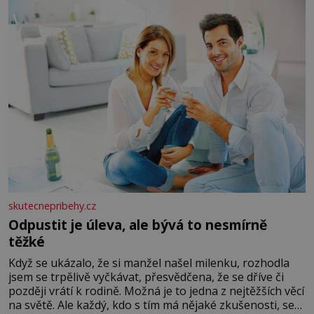
lžíci citronové šťávy ✿ ½ stroužku
skutecnepribehy.cz
Odpustit je úleva, ale bývá to nesmírně
těžké
Když se ukázalo, že si manžel našel milenku, rozhodla
jsem se trpělivě vyčkávat, přesvědčena, že se dříve či
později vrátí k rodině. Možná je to jedna z nejtěžších věcí
na světě. Ale každý, kdo s tím má nějaké zkušenosti, se