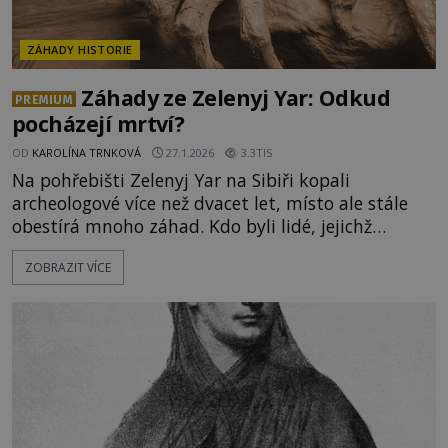
ZÁHADY HISTORIE
Záhady ze Zelenyj Yar: Odkud
PREMIUM
pocházejí mrtví?
OD
KAROLÍNA TRNKOVÁ
27.1.2026
3.3TIS
Na pohřebišti Zelenyj Yar na Sibiři kopali
archeologové více než dvacet let, místo ale stále
obestírá mnoho záhad. Kdo byli lidé, jejichž
mumie zde objevili? Mohli skutečně pocházet až z
ZOBRAZIT VÍCE
daleké Persie? Vykopávky provází různá neštěstí a
těžkosti, způsobují to snad duchové těchto
dávných obyvatel? Archeologický komplex Zelenyj
Yar, ležící nedal