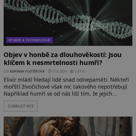
VESMÍR A TECHNOLOGIE
Objev v honbě za dlouhověkostí: Jsou
klíčem k nesmrtelnosti humři?
OD
ADRIANA VOJTÍŠKOVÁ
11.8.2024
2.8TIS
Elixír mládí hledají lidé snad odnepaměti. Někteří
mořští živočichové však nic takového nepotřebují.
Například humři se od nás liší tím, že jejich
metabolismus produkuje enzym telomerázu, která
ZOBRAZIT VÍCE
je schopna donekonečna obnovovat buňky. Mohla
by tato bílkovina podobně fungovat u lidí a
zajistit nám tak vysněný nekonečný život? Asi
pad