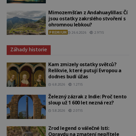
Mimozemšťan z Andahuaylillas: Čí
jsou ostatky zakrslého stvoření s
ohromnou lebkou?
PREMIUM
26.6.2026
2.9TIS
Záhady historie
Kam zmizely ostatky světců?
Relikvie, které putují Evropou a
dodnes budí úžas
6.8.2026
1.2TIS
Železný zázrak z Indie: Proč tento
sloup už 1 600 let nezná rez?
5.8.2026
2.0TIS
Zrod legend o válečné lsti:
Opravdu na zmatení nepřítele