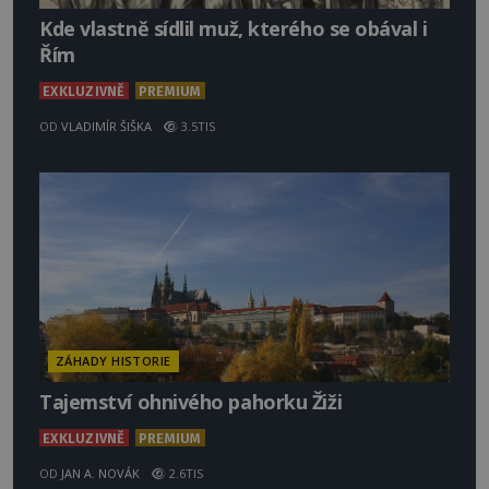
Kde vlastně sídlil muž, kterého se obával i
Řím
EXKLUZIVNĚ
PREMIUM
OD
VLADIMÍR ŠIŠKA
3.5TIS
ZÁHADY HISTORIE
Tajemství ohnivého pahorku Žiži
EXKLUZIVNĚ
PREMIUM
OD
JAN A. NOVÁK
2.6TIS