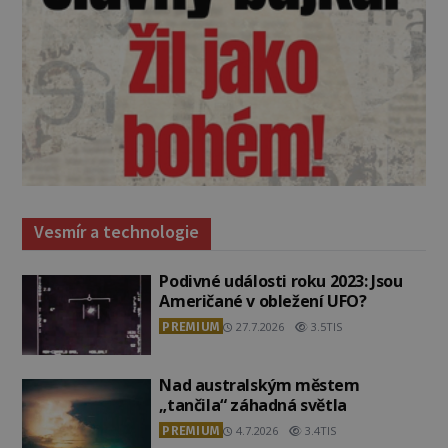
Vesmír a technologie
Podivné události roku 2023: Jsou
Američané v obležení UFO?
PREMIUM
27.7.2026
3.5TIS
Nad australským městem
„tančila“ záhadná světla
PREMIUM
4.7.2026
3.4TIS