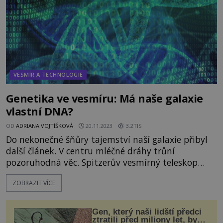
VESMÍR A TECHNOLOGIE
Genetika ve vesmíru: Má naše galaxie
vlastní DNA?
OD
ADRIANA VOJTÍŠKOVÁ
20.11.2023
3.2TIS
Do nekonečné šňůry tajemství naší galaxie přibyl
další článek. V centru mléčné dráhy trůní
pozoruhodná věc. Spitzerův vesmírný teleskop
NASA totiž před pár lety zachytil podivuhodnou
ZOBRAZIT VÍCE
mlhovinu, která má očividně tvar DNA, nositele
genetické informace všech buněčných organismů!
Šálí snad astronomy zrak, nebo přišli na další
Gen, který naši lidští předci
úžasné propojení vesmíru a života na Zemi?
ztratili před miliony let, by