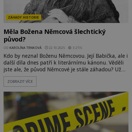
ZÁHADY HISTORIE
Měla Božena Němcová šlechtický
původ?
OD
KAROLÍNA TRNKOVÁ
22.10.2025
3.2TIS
Kdo by neznal Boženu Němcovou. Její Babička, ale i
další díla dnes patří k literárnímu kánonu. Věděli
jste ale, že původ Němcové je stále záhadou? Už
dlouhou dobu se spekuluje, že slavná spisovatelka
ZOBRAZIT VÍCE
měla modrou krev. Vědcům se před několika lety
konečně podařilo získat její DNA. Podaří se díky
tomu záhadu rozluštit? Jedna z nejslavnějších
českých