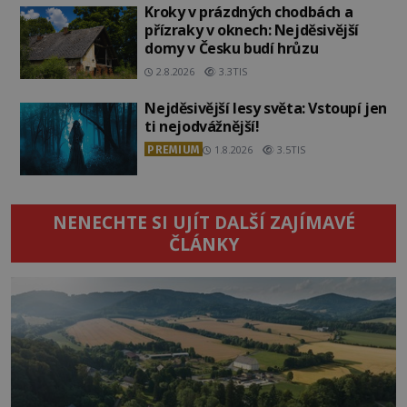
Kroky v prázdných chodbách a
přízraky v oknech: Nejděsivější
domy v Česku budí hrůzu
2.8.2026
3.3TIS
Nejděsivější lesy světa: Vstoupí jen
ti nejodvážnější!
PREMIUM
1.8.2026
3.5TIS
NENECHTE SI UJÍT DALŠÍ ZAJÍMAVÉ
ČLÁNKY