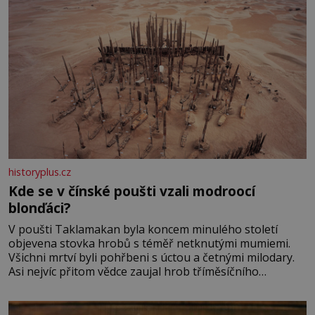
historyplus.cz
Kde se v čínské poušti vzali modroocí
blonďáci?
V poušti Taklamakan byla koncem minulého století
objevena stovka hrobů s téměř netknutými mumiemi.
Všichni mrtví byli pohřbeni s úctou a četnými milodary.
Asi nejvíc přitom vědce zaujal hrob tříměsíčního
chlapečka s modrou filcovou čapkou, z níž se draly
blonďaté vlásky. Fakt, že jsou těla dávných lidí nesmírně
dobře zachovalá, přičítají odborníci zdejším klimatickým