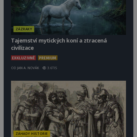
ZÁZRAKY
Tajemství mytických koní a ztracená
civilizace
EXKLUZIVNĚ
PREMIUM
OD
JAN A. NOVÁK
3.6TIS
ZÁHADY HISTORIE