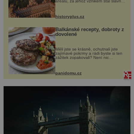
areálu, za jehož vznikem stál slavný
český architekt Josef Hlávka. Ten si
na něm dal mimořádně záležet. Jeho
stavební plány by při ...
historyplus.cz
Balkánské recepty, dobroty z
dovolené
Měli jste se krásně, ochutnali jste
zajímavé pokrmy a rádi byste si ten
zážitek zopakovali? Není nic
snazšího. Pljeskavica (10 porcí)
Možná jste ji ochutnali na dovolené v
bývalé Jugoslávii, lze ji vi...
panidomu.cz