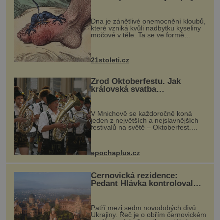
mohl pomoci s léčbou
[gallery ids="13
„nemoci králů“
Dna je zánětlivé onemocnění kloubů,
které vzniká kvůli nadbytku kyseliny
močové v těle. Ta se ve formě
krystalků ukládá v blízkosti kloubů,
nejčastěji přitom postihuje palce na
nohou, a způsobuje bole...
21stoleti.cz
Zrod Oktoberfestu. Jak
královská svatba
odstartovala největší pivní
festival světa
V Mnichově se každoročně koná
jeden z největších a nejslavnějších
festivalů na světě – Oktoberfest.
Každý rok přiláká miliony
návštěvníků, kteří si vychutnávají
pivo, tradiční jídlo a bavorskou
epochaplus.cz
kultur...
Černovická rezidence:
Pedant Hlávka kontroloval
každou cihlu
Patří mezi sedm novodobých divů
Ukrajiny. Řeč je o obřím černovickém