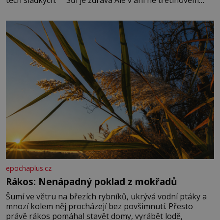
množství, než je pro většinu populace běžné. Její
základní složky– sodík a chlór – jsou zásadní pro
správné hospodaření
epochaplus.cz
Rákos: Nenápadný poklad z mokřadů
Šumí ve větru na březích rybníků, ukrývá vodní ptáky a
mnozí kolem něj procházejí bez povšimnutí. Přesto
právě rákos pomáhal stavět domy, vyrábět lodě,