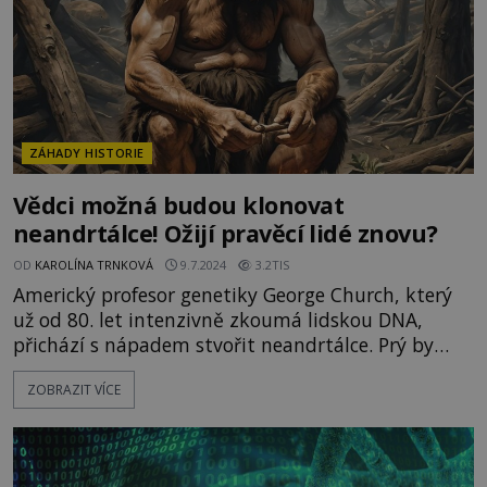
ZÁHADY HISTORIE
Vědci možná budou klonovat
neandrtálce! Ožijí pravěcí lidé znovu?
OD
KAROLÍNA TRNKOVÁ
9.7.2024
3.2TIS
Americký profesor genetiky George Church, který
už od 80. let intenzivně zkoumá lidskou DNA,
přichází s nápadem stvořit neandrtálce. Prý by
mohli současnou lidskou společnost v lecčems
ZOBRAZIT VÍCE
obohatit. Díky rychlému vědeckému pokroku
nejsou jeho vize tak nereálné. Prý se je může
podařit naklonovat! „Mami, proč děda umřel tak
brzy a sousedovi už j