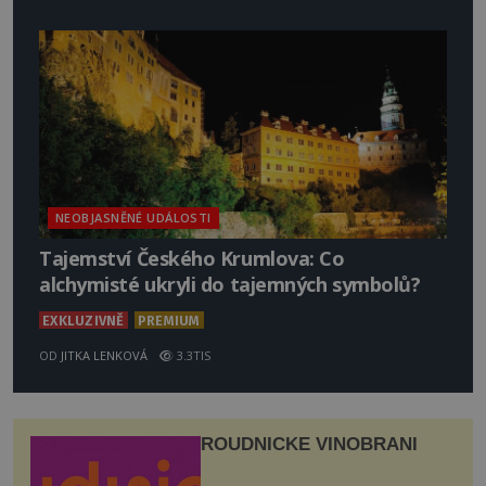
NEOBJASNĚNÉ UDÁLOSTI
Tajemství Českého Krumlova: Co
alchymisté ukryli do tajemných symbolů?
EXKLUZIVNĚ
PREMIUM
OD
JITKA LENKOVÁ
3.3TIS
ROUDNICKÉ VINOBRANÍ