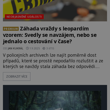
NEOBJASNĚNÉ UDÁLOSTI
Záhada vraždy s leopardím
PREMIUM
vzorem: Svedly se navzájem, nebo se
jednalo o cestování v čase?
OD
JAN KUKRÁL
1.9.2025
3.6TIS
V policejních archivech lze najít poměrně dost
případů, které se prostě nepodařilo rozluštit a ze
kterých se navždy stala záhada bez odpovědi.
Jeden z těch nejpodivnějších nedávno zveřejnil
ZOBRAZIT VÍCE
britský patolog Mike Silverman. A k překvapení
všech v něm najdeme i slovní spojení „cestování v
čase.“ Vítejte v Londýně, v roce 1997. „Brutální
vražda ženy!“ hlásají titulky londýnských novin.
[caption id