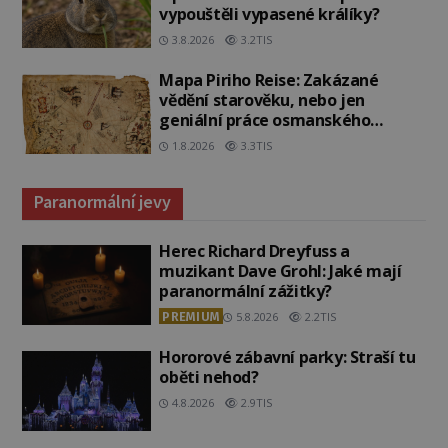
vypouštěli vypasené králíky?
3.8.2026
3.2TIS
Mapa Piriho Reise: Zakázané
vědění starověku, nebo jen
geniální práce osmanského
admirála?
1.8.2026
3.3TIS
Paranormální jevy
Herec Richard Dreyfuss a
muzikant Dave Grohl: Jaké mají
paranormální zážitky?
PREMIUM
5.8.2026
2.2TIS
Hororové zábavní parky: Straší tu
oběti nehod?
4.8.2026
2.9TIS