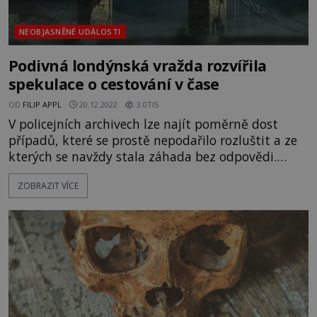
NEOBJASNĚNÉ UDÁLOSTI
Podivná londýnská vražda rozvířila
spekulace o cestování v čase
OD
FILIP APPL
20.12.2022
3.0TIS
V policejních archivech lze najít poměrně dost
případů, které se prostě nepodařilo rozluštit a ze
kterých se navždy stala záhada bez odpovědi.
Jeden z těch nejpodivnějších nedávno zveřejnil
ZOBRAZIT VÍCE
britský patolog Mike Silverman. A k překvapení
všech v něm najdeme i slovní spojení „cestování
v čase.“ Vítejte v Londýně, v roce 1997. „Brutální
vražda ženy!“ hlásají