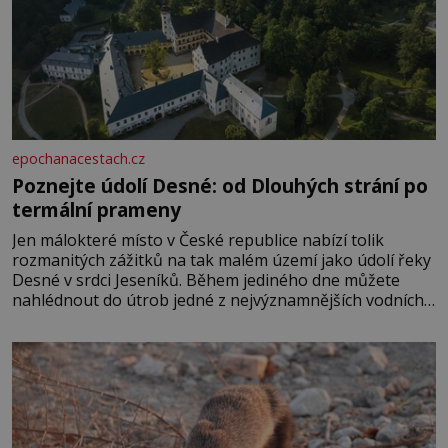
epochanacestach.cz
Poznejte údolí Desné: od Dlouhých strání po
termální prameny
Jen málokteré místo v České republice nabízí tolik
rozmanitých zážitků na tak malém území jako údolí řeky
Desné v srdci Jeseníků. Během jediného dne můžete
nahlédnout do útrob jedné z nejvýznamnějších vodních
elektráren v Evropě, vydat se na horské hřebeny, projet
se na koloběžce a den zakončit poznáváním památek ve
Velkých Losinách nebo v termálním