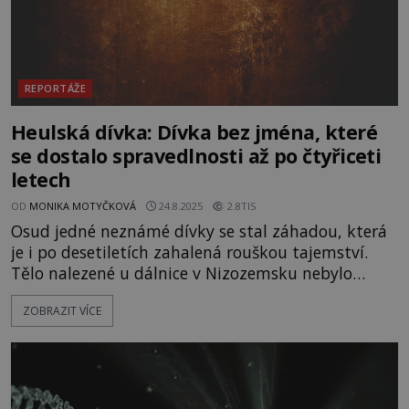
REPORTÁŽE
Heulská dívka: Dívka bez jména, které
se dostalo spravedlnosti až po čtyřiceti
letech
OD
MONIKA MOTYČKOVÁ
24.8.2025
2.8TIS
Osud jedné neznámé dívky se stal záhadou, která
je i po desetiletích zahalená rouškou tajemství.
Tělo nalezené u dálnice v Nizozemsku nebylo
nikdy identifikováno. Co se stalo mladé dívce,
ZOBRAZIT VÍCE
kterou někdo ubil a pohodil u silnice? A proč je
tento případ spojen s Německem a Českou
republikou? Pojďme odhalit děsivé okolnosti jejího
příběhu a naději na konečné vyřešení jejího
případu. Na bývalém p