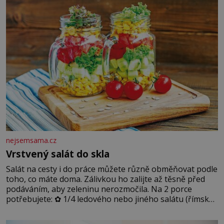
podmínkám. Sucho, prosolené písky a extrémně
nejsemsama.cz
Vrstvený salát do skla
Salát na cesty i do práce můžete různě obměňovat podle
toho, co máte doma. Zálivkou ho zalijte až těsně před
podáváním, aby zeleninu nerozmočila. Na 2 porce
potřebujete: ✿ 1/4 ledového nebo jiného salátu (římský
salát, polníček…) ✿ 1 malá konzerva kukuřice ✿ ½
okurky ✿ 2 rajčata Zálivka: ✿ 4 lžíce olivového oleje ✿ 1