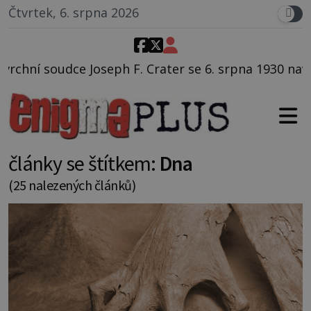
Čtvrtek, 6. srpna 2026
rater se 6. srpna 1930 navečeří ve své oblíbené resta
články se štítkem:
Dna
(25 nalezených článků)