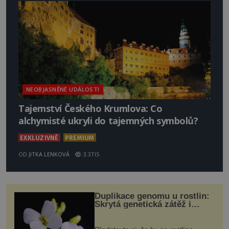
NEOBJASNĚNÉ UDÁLOSTI
Tajemství Českého Krumlova: Co
alchymisté ukryli do tajemných symbolů?
EXKLUZIVNĚ
PREMIUM
OD
JITKA LENKOVÁ
3.3TIS
Duplikace genomu u rostlin:
Skrytá genetická zátěž i
evoluční výhoda