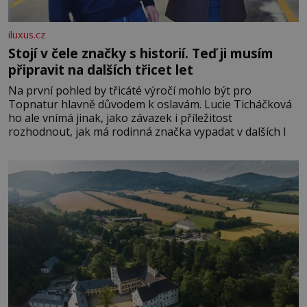
iluxus.cz
Stojí v čele značky s historií. Teď ji musím
připravit na dalších třicet let
Na první pohled by třicáté výročí mohlo být pro
Topnatur hlavně důvodem k oslavám. Lucie Ticháčková
ho ale vnímá jinak, jako závazek i příležitost
rozhodnout, jak má rodinná značka vypadat v dalších l