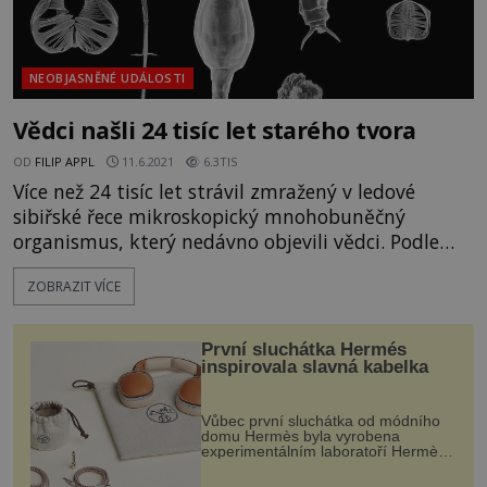
NEOBJASNĚNÉ UDÁLOSTI
Vědci našli 24 tisíc let starého tvora
OD
FILIP APPL
11.6.2021
6.3TIS
Více než 24 tisíc let strávil zmražený v ledové
sibiřské řece mikroskopický mnohobuněčný
organismus, který nedávno objevili vědci. Podle
nich jde o revoluční objev. V odborném časopise
ZOBRAZIT VÍCE
Current Biology vyšla studie, která doslova otřásla
vědeckým světem. Vědci v ní popsali objev
mnohobuněčného organismu zvaného pijavenka,
První sluchátka Hermés
který se probudil po 24 tisíc let, bě
inspirovala slavná kabelka
Vůbec první sluchátka od módního
domu Hermès byla vyrobena
experimentálním laboratoří Hermès
Ateliers Horizons. Elegantní gadget
si vyžádal dva roky vývoje a chlubí