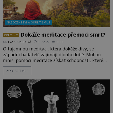
NÁBOŽENSTVÍ A OKULTISMUS
Dokáže meditace přemoci smrt?
PREMIUM
OD
EVA SOUKUPOVÁ
18.7.2022
1.6TIS
O tajemnou meditaci, která dokáže divy, se
západní badatelé zajímají dlouhodobě. Mohou
mniši pomocí meditace získat schopnosti, které
jsou běžným lidem zapovězeny? Díky vytrvalým
ZOBRAZIT VÍCE
výzkumům se daří zjistit, že nejde jen o pouhé
pověry. O tibetských mniších se tvrdí, že dokáží
vlastní vůlí ovládat svou tělesnou teplotu, což je
činí