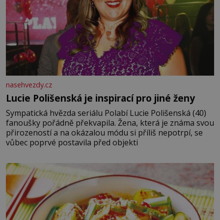
nasehvezdy.cz
Lucie Polišenská je inspirací pro jiné ženy
Sympatická hvězda seriálu Polabí Lucie Polišenská (40)
fanoušky pořádně překvapila. Žena, která je známa svou
přirozeností a na okázalou módu si příliš nepotrpí, se
vůbec poprvé postavila před objekti