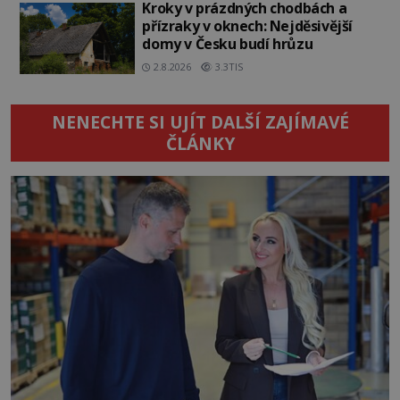
Kroky v prázdných chodbách a
přízraky v oknech: Nejděsivější
domy v Česku budí hrůzu
2.8.2026
3.3TIS
NENECHTE SI UJÍT DALŠÍ ZAJÍMAVÉ
ČLÁNKY