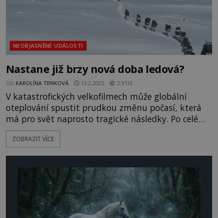
NEOBJASNĚNÉ UDÁLOSTI
Nastane již brzy nová doba ledová?
OD
KAROLÍNA TRNKOVÁ
13.2.2025
2.9TIS
V katastrofických velkofilmech může globální
oteplování spustit prudkou změnu počasí, která
má pro svět naprosto tragické následky. Po celé
planetě se ochladí a nastane nová doba ledová.
ZOBRAZIT VÍCE
Množství vody z tajících polárních ledovců totiž
naruší mořské proudy stabilizující klimatický
systém. Následná globální změna přijde zcela
nečekaně a nikdo na ni není připraven. Mnozí
současní klimatologové tvrdí