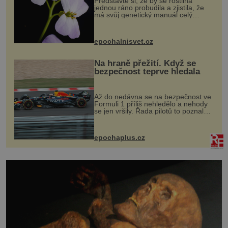
Představte si, že by se rostlina
jednou ráno probudila a zjistila, že
má svůj genetický manuál celý
dvakrát. Přesně to se občas v
přírodě stane – a podle nového
výzkumu to může být pro druhy
epochalnisvet.cz
vstupenka...
Na hraně přežití. Když se
bezpečnost teprve hledala
Až do nedávna se na bezpečnost ve
Formuli 1 příliš nehledělo a nehody
se jen vršily. Řada pilotů to poznala
na vlastní kůži, často s trvalými
následky nebo bohužel i ztrátou
života. Dnes nepochopiteln...
epochaplus.cz