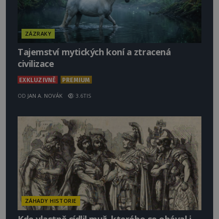
ZÁZRAKY
Tajemství mytických koní a ztracená
civilizace
EXKLUZIVNĚ
PREMIUM
OD
JAN A. NOVÁK
3.6TIS
ZÁHADY HISTORIE