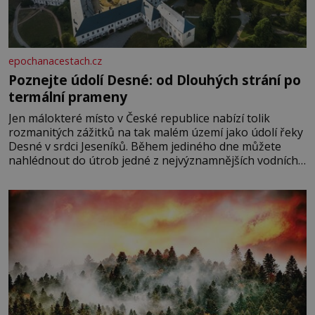
epochanacestach.cz
Poznejte údolí Desné: od Dlouhých strání po
termální prameny
Jen málokteré místo v České republice nabízí tolik
rozmanitých zážitků na tak malém území jako údolí řeky
Desné v srdci Jeseníků. Během jediného dne můžete
nahlédnout do útrob jedné z nejvýznamnějších vodních
elektráren v Evropě, vydat se na horské hřebeny, projet
se na koloběžce a den zakončit poznáváním památek ve
Velkých Losinách nebo v termálním