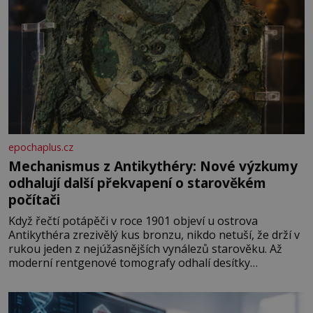
epochaplus.cz
Mechanismus z Antikythéry: Nové výzkumy
odhalují další překvapení o starověkém
počítači
Když řečtí potápěči v roce 1901 objeví u ostrova
Antikythéra zrezivělý kus bronzu, nikdo netuší, že drží v
rukou jeden z nejúžasnějších vynálezů starověku. Až
moderní rentgenové tomografy odhalí desítky
ozubených kol ukrytých uvnitř. Mechanismus z
Antikythéry je dnes považován za nejstarší známý
analogový počítač na světě. Přesto ani po více než sto