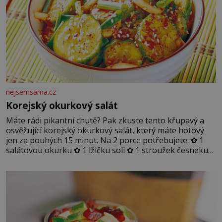
nejsemsama.cz
Korejský okurkový salát
Máte rádi pikantní chutě? Pak zkuste tento křupavý a
osvěžující korejský okurkový salát, který máte hotový
jen za pouhých 15 minut. Na 2 porce potřebujete: ✿ 1
salátovou okurku ✿ 1 lžičku soli ✿ 1 stroužek česneku
✿ 1 lžíci sójové omáčky ✿ 1 lžíci rýžového octa ✿ 1 lžičku
sezamového oleje ✿ 1 lžičku chilli ✿ 1 lžičku cukru ✿ 1
jarní cibulku ✿ 1 lžíci sezamových semínek