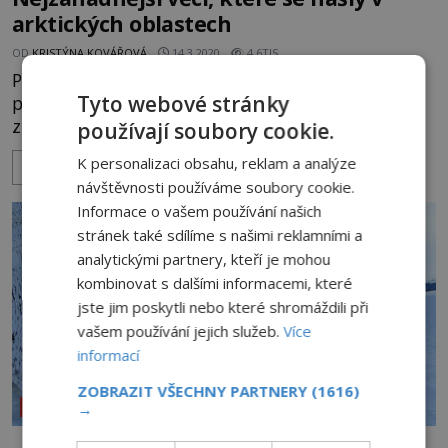
arktických oblastech
OD
KRISTÝNA KOVÁŘOVÁ
14.3.2020
4.6TIS
Postupem času, jak se mění klima a ledovce
Tyto webové stránky
pomalu tají, nacházíme nové a nové věci. Některé
z nich jsou velmi záhadné a ani vědci netuší, k
používají soubory cookie.
čemu mohly dříve sloužit.
K personalizaci obsahu, reklam a analýze
ZOBRAZIT VÍCE
https://www.youtube.com/watch?v=2WMOp6y12lY
návštěvnosti používáme soubory cookie.
Informace o vašem používání našich
stránek také sdílíme s našimi reklamními a
analytickými partnery, kteří je mohou
kombinovat s dalšími informacemi, které
jste jim poskytli nebo které shromáždili při
vašem používání jejich služeb.
Více
informací
ZOBRAZIT VŠECHNY PARTNERY
(1616)
→
REPORTÁŽE