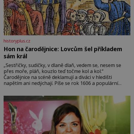
historyplus.cz
Hon na čarodějnice: Lovcům šel příkladem
sám král
„Sestřičky, sudičky, v dlaně dlaň, vedem se, nesem se
přes moře, pláň, kouzlo teď točme kol a kol.“
Čarodějnice na scéně deklamují a diváci v hledišti
napětím ani nedýchají. Píše se rok 1606 a populární
anglický dramatik William Shakespeare uvádí svou
Tragédii o Macbethovi. Napsal ji pro krále Jakuba I., jenž
v roce 1603 vystřídal