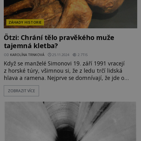
ZÁHADY HISTORIE
Ötzi: Chrání tělo pravěkého muže
tajemná kletba?
OD
KAROLÍNA TRNKOVÁ
25.11.2024
2.7TIS
Když se manželé Simonovi 19. září 1991 vracejí
z horské túry, všimnou si, že z ledu trčí lidská
hlava a ramena. Nejprve se domnívají, že jde o
nějakého ztraceného horolezce, který tu zahynul.
ZOBRAZIT VÍCE
Čas od času k podobnému neštěstí vysoko
v horách přece dochází. Tělo leží v nadmořské
výšce 3210 metrů, daleko od jakékoliv pomoci, a
není vyloučeno, že nebožáka překvapilo nepříznivé
počasí, nebo dokonce lav