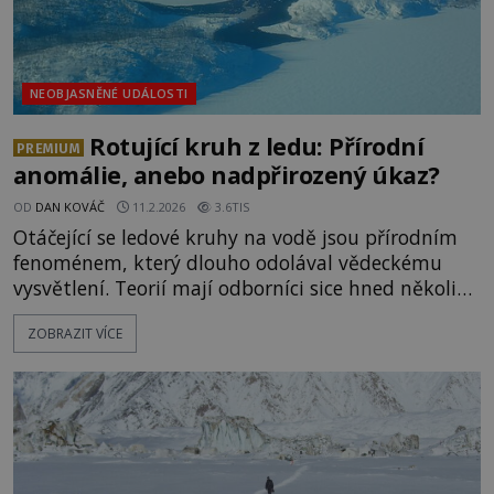
NEOBJASNĚNÉ UDÁLOSTI
Rotující kruh z ledu: Přírodní
PREMIUM
anomálie, anebo nadpřirozený úkaz?
OD
DAN KOVÁČ
11.2.2026
3.6TIS
Otáčející se ledové kruhy na vodě jsou přírodním
fenoménem, který dlouho odolával vědeckému
vysvětlení. Teorií mají odborníci sice hned několik,
co když ale narážíme na jev, který přesahuje
ZOBRAZIT VÍCE
hranice vědy? Podaří se vysvětlit, co vytváří z ledu
dokonalý tvar kruhu? Jedna z nejčastěji
zmiňovaných hypotéz hovoří o pomalých rotačních
proudech vody pod ledem,