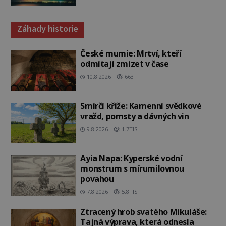
Záhady historie
České mumie: Mrtví, kteří
odmítají zmizet v čase
10.8.2026
663
Smírčí kříže: Kamenní svědkové
vražd, pomsty a dávných vin
9.8.2026
1.7TIS
Ayia Napa: Kyperské vodní
monstrum s mírumilovnou
povahou
7.8.2026
5.8TIS
Ztracený hrob svatého Mikuláše:
Tajná výprava, která odnesla