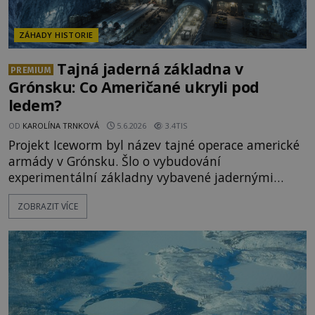
ZÁHADY HISTORIE
Tajná jaderná základna v
PREMIUM
Grónsku: Co Američané ukryli pod
ledem?
OD
KAROLÍNA TRNKOVÁ
5.6.2026
3.4TIS
Projekt Iceworm byl název tajné operace americké
armády v Grónsku. Šlo o vybudování
experimentální základny vybavené jadernými
střelami. Operace měla tak vysoké utajení, že o
ZOBRAZIT VÍCE
tom nic netušila ani dánská vláda, tehdejší
správce Grónska! Co všechno Američané pod ledem
ukryli? Základna známá jako Camp Century
vznikla hluboko v grónském ledovci. Ofici