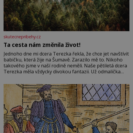
skutecnepribehy.cz
Ta cesta nám změnila život!
Jednoho dne mi dcera Terezka řekla, že chce jet navštívit
babičku, která žije na Šumavě. Zarazilo mě to. Nikoho
takového jsme v naší rodině neměli. Naše pětiletá dcera
Terezka měla vždycky divokou fantazii. Už odmalička
milovala svět pohádek. Každou chvilku mi říkala, že se jí
zdálo o jednorožcích, krásných princeznách, statečných
rytířích a létajících dracích.