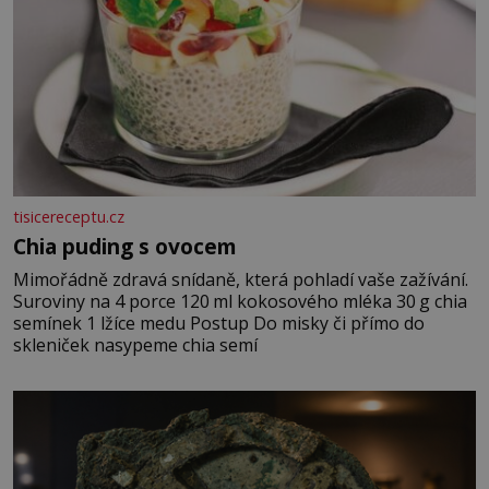
tisicereceptu.cz
Chia puding s ovocem
Mimořádně zdravá snídaně, která pohladí vaše zažívání.
Suroviny na 4 porce 120 ml kokosového mléka 30 g chia
semínek 1 lžíce medu Postup Do misky či přímo do
skleniček nasypeme chia semí