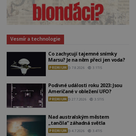
Vesmír a technologie
Co zachycují tajemné snímky
Marsu? Je na něm přeci jen voda?
PREMIUM
7.8.2026
3.1TIS
Podivné události roku 2023: Jsou
Američané v obležení UFO?
PREMIUM
27.7.2026
3.5TIS
Nad australským městem
„tančila“ záhadná světla
PREMIUM
4.7.2026
3.4TIS