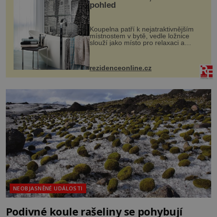
pohled
Koupelna patří k nejatraktivnějším
místnostem v bytě, vedle ložnice
slouží jako místo pro relaxaci a
odpočinek. Koupelnový textil –
ručníky, osušky a koberečky –
mohou jako mávnutím kouzelného
rezidenceonline.cz
proutku...
NEOBJASNĚNÉ UDÁLOSTI
Podivné koule rašeliny se pohybují