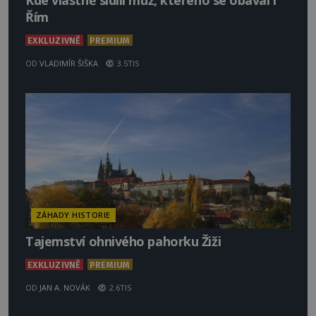
Kde vlastně sídlil muž, kterého se obával i
Řím
EXKLUZIVNĚ
PREMIUM
OD
VLADIMÍR ŠIŠKA
3.5TIS
ZÁHADY HISTORIE
Tajemství ohnivého pahorku Žiži
EXKLUZIVNĚ
PREMIUM
OD
JAN A. NOVÁK
2.6TIS