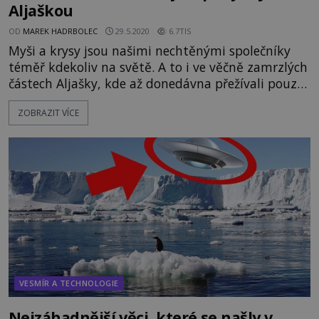
Aljaškou
OD
MAREK HADRBOLEC
29.5.2020
6.7TIS
Myši a krysy jsou našimi nechtěnými společníky
téměř kdekoliv na světě. A to i ve věčně zamrzlých
částech Aljašky, kde až donedávna přežívali pouze
mikroorganismy. Vědci, kteří je tam vyrazili
ZOBRAZIT VÍCE
zkoumat, totiž v ledových pláních objevily malé
zelené koule připomínající chlupaté myši, jak se v
podivných formacích pohybují po zmrzlé půdě.
Samozřejmě, že nešlo o opravdové hlodavce. To
však celé věci
VESMÍR A TECHNOLOGIE
Nejzáhadnější věci, které se našly v