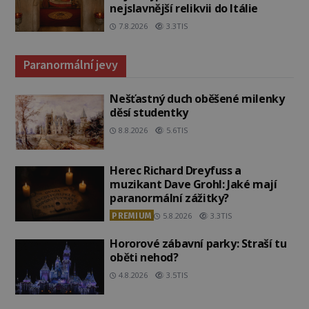
nejslavnější relikvii do Itálie
7.8.2026
3.3TIS
Paranormální jevy
Nešťastný duch oběšené milenky
děsí studentky
8.8.2026
5.6TIS
Herec Richard Dreyfuss a
muzikant Dave Grohl: Jaké mají
paranormální zážitky?
PREMIUM
5.8.2026
3.3TIS
Hororové zábavní parky: Straší tu
oběti nehod?
4.8.2026
3.5TIS