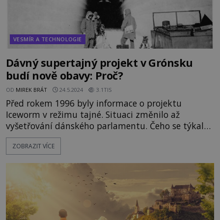
VESMÍR A TECHNOLOGIE
Dávný supertajný projekt v Grónsku
budí nově obavy: Proč?
OD
MIREK BRÁT
24.5.2024
3.1TIS
Před rokem 1996 byly informace o projektu
Iceworm v režimu tajné. Situaci změnilo až
vyšetřování dánského parlamentu. Čeho se týkal
tajný program armády Spojených států na území
ZOBRAZIT VÍCE
Grónska a proč po letech opět budí obavy? Projekt
Iceworm byl přísně tajným projektem americké
armády v časech studené války. Nutno dodat, že
strategičtí plánovači pro něj