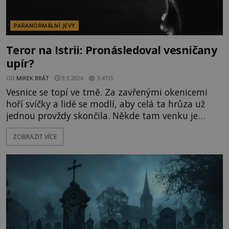
PARANORMÁLNÍ JEVY
Teror na Istrii: Pronásledoval vesničany
upír?
OD
MIREK BRÁT
9.3.2026
3.4TIS
Vesnice se topí ve tmě. Za zavřenými okenicemi
hoří svíčky a lidé se modlí, aby celá ta hrůza už
jednou provždy skončila. Někde tam venku je
přízrak. Nikdo si nemůže být jistý životem. Kdysi
ZOBRAZIT VÍCE
to byl milý soused, teď je to prý upír. Kdo ho
zastaví? Muž jménem Jure Grando Alilovič (1579–
1656) byl prý historicky jeden z prvních upírů. Jeho
hanebné a