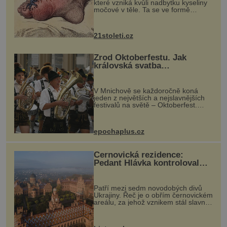
které vzniká kvůli nadbytku kyseliny
močové v těle. Ta se ve formě
krystalků ukládá v blízkosti kloubů,
nejčastěji přitom postihuje palce na
nohou, a způsobuje bole...
21stoleti.cz
Zrod Oktoberfestu. Jak
královská svatba
odstartovala největší pivní
festival světa
V Mnichově se každoročně koná
jeden z největších a nejslavnějších
festivalů na světě – Oktoberfest.
Každý rok přiláká miliony
návštěvníků, kteří si vychutnávají
pivo, tradiční jídlo a bavorskou
epochaplus.cz
kultur...
Černovická rezidence:
Pedant Hlávka kontroloval
každou cihlu
Patří mezi sedm novodobých divů
Ukrajiny. Řeč je o obřím černovickém
areálu, za jehož vznikem stál slavný
český architekt Josef Hlávka. Ten si
na něm dal mimořádně záležet. Jeho
stavební plány by při ...