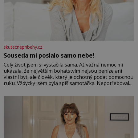
skutecnepribehy.cz
Souseda mi poslalo samo nebe!
Celý život jsem si vystačila sama. Až vážná nemoc mi
ukázala, že největším bohatstvím nejsou peníze ani
vlastní byt, ale člověk, který je ochotný podat pomocnou
ruku. Vždycky jsem byla spíš samotářka. Nepotřebovala
jsem kolem sebe partu kamarádek ani partnera. Stačily
mi knihy, práce a hlavně klid. Hned po studiích jsem
odešla z rodného města,