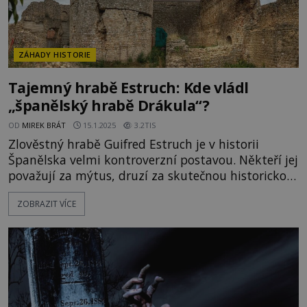
ZÁHADY HISTORIE
Tajemný hrabě Estruch: Kde vládl
„španělský hrabě Drákula“?
OD
MIREK BRÁT
15.1.2025
3.2TIS
Zlověstný hrabě Guifred Estruch je v historii
Španělska velmi kontroverzní postavou. Někteří jej
považují za mýtus, druzí za skutečnou historickou
postavu. Jaké skutky jsou s ním spojovány a proč
ZOBRAZIT VÍCE
je považován za „španělského hraběte Drákulu“?
V době, kdy vrcholily boje mezi křesťanskými a
muslimskými vojsky na Pyrenejském poloostrově,
bylo v armádě