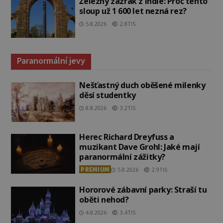
Železný zázrak z Indie: Proč tento
sloup už 1 600 let nezná rez?
5.8.2026
2.8TIS
Paranormální jevy
Nešťastný duch oběšené milenky
děsí studentky
8.8.2026
3.2TIS
Herec Richard Dreyfuss a
muzikant Dave Grohl: Jaké mají
paranormální zážitky?
PREMIUM
5.8.2026
2.9TIS
Hororové zábavní parky: Straší tu
oběti nehod?
4.8.2026
3.4TIS