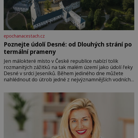
epochanacestach.cz
Poznejte údolí Desné: od Dlouhých strání po
termální prameny
Jen málokteré místo v České republice nabízí tolik
rozmanitých zážitků na tak malém území jako údolí řeky
Desné v srdci Jeseníků. Během jediného dne můžete
nahlédnout do útrob jedné z nejvýznamnějších vodních
elektráren v Evropě, vydat se na horské hřebeny, projet
se na koloběžce a den zakončit poznáváním památek ve
Velkých Losinách nebo v termálním