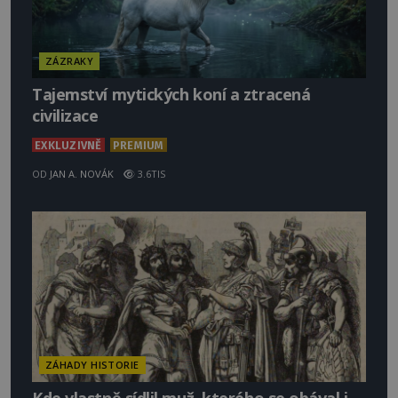
ZÁZRAKY
Tajemství mytických koní a ztracená
civilizace
EXKLUZIVNĚ
PREMIUM
OD
JAN A. NOVÁK
3.6TIS
ZÁHADY HISTORIE