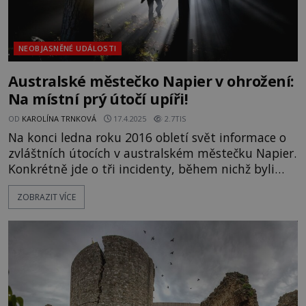
NEOBJASNĚNÉ UDÁLOSTI
Australské městečko Napier v ohrožení:
Na místní prý útočí upíři!
OD
KAROLÍNA TRNKOVÁ
17.4.2025
2.7TIS
Na konci ledna roku 2016 obletí svět informace o
zvláštních útocích v australském městečku Napier.
Konkrétně jde o tři incidenty, během nichž byli
místní lidé někým nebo něčím pokousáni. Někteří
ZOBRAZIT VÍCE
obyvatelé tvrdí, že ve městě řádí upíři. Má panika
v Napieru reálný základ? Městečko Napier se
nachází v novozélandském regionu Hawke's Bay
na