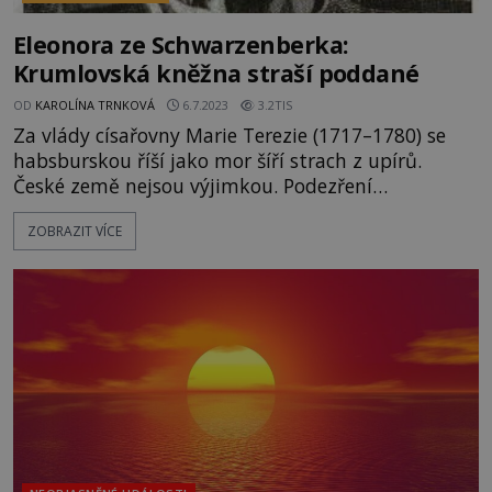
Eleonora ze Schwarzenberka:
Krumlovská kněžna straší poddané
OD
KAROLÍNA TRNKOVÁ
6.7.2023
3.2TIS
Za vlády císařovny Marie Terezie (1717–1780) se
habsburskou říší jako mor šíří strach z upírů.
České země nejsou výjimkou. Podezření
z vampyrismu se tentokrát nevyhýbá ani šlechtě.
ZOBRAZIT VÍCE
V Českém Krumlově prý dokonce vládne upíří
princezna! Kdo si vysloužil toto označení? Nikdo
menší než kněžna Eleonora Amálie ze
Schwarzenberka (1682–1741). Proč z ní mají její
poddaní takový strach? [gallery size="fu