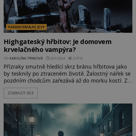
PARANORMÁLNÍ JEVY
Highgateský hřbitov: Je domovem
krvelačného vampýra?
OD
KAROLÍNA TRNKOVÁ
26.9.2024
2.9TIS
Přízraky smutně hledící skrz bránu hřbitova jako
by tesknily po ztraceném životě. Žalostný nářek se
pozdním chodcům zařezává až do morku kostí. Ze
všeho neděsivější však je vysoký muž s
ZOBRAZIT VÍCE
hypnotickým pohledem, který se zjeví, aby se po
několika vteřinách zase rozplynul. Skutečně na
londýnském hřbitově řádí dávno pochovaný upír?
Mezi desítkami tisí