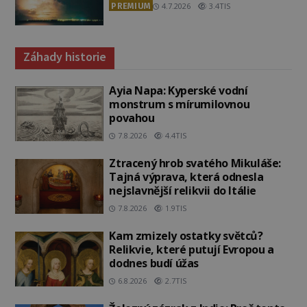
PREMIUM
4.7.2026
3.4TIS
Záhady historie
Ayia Napa: Kyperské vodní
monstrum s mírumilovnou
povahou
7.8.2026
4.4TIS
Ztracený hrob svatého Mikuláše:
Tajná výprava, která odnesla
nejslavnější relikvii do Itálie
7.8.2026
1.9TIS
Kam zmizely ostatky světců?
Relikvie, které putují Evropou a
dodnes budí úžas
6.8.2026
2.7TIS