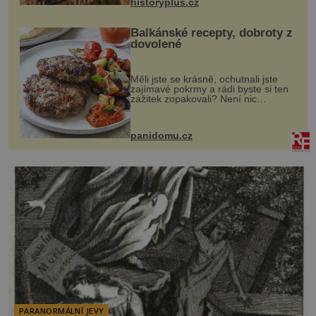
historyplus.cz
Balkánské recepty, dobroty z
dovolené
Měli jste se krásně, ochutnali jste
zajímavé pokrmy a rádi byste si ten
zážitek zopakovali? Není nic
snazšího. Pljeskavica (10 porcí)
Možná jste ji ochutnali na dovolené v
bývalé Jugoslávii, lze ji vi...
panidomu.cz
PARANORMÁLNÍ JEVY