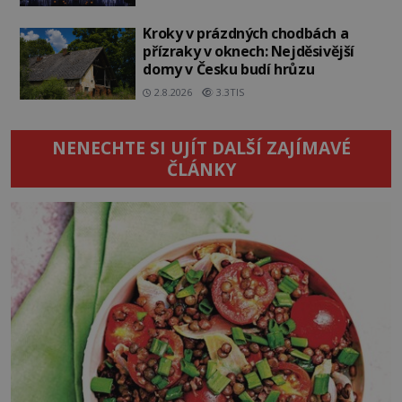
Kroky v prázdných chodbách a
přízraky v oknech: Nejděsivější
domy v Česku budí hrůzu
2.8.2026
3.3TIS
NENECHTE SI UJÍT DALŠÍ ZAJÍMAVÉ
ČLÁNKY