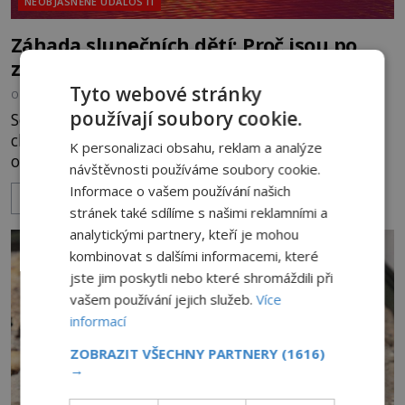
NEOBJASNĚNÉ UDÁLOSTI
Záhada slunečních dětí: Proč jsou po
západu slunce paralyzované?
Tyto webové stránky
OD
KAROLÍNA TRNKOVÁ
14.6.2023
3.2TIS
používají soubory cookie.
Se záhadnou nemocí se v roce 2016 potýkají dva
chlapci z Pákistánu. Média s nadsázkou mluví o
K personalizaci obsahu, reklam a analýze
obráceném vampyrismu. Zdá se totiž, že chlapci
návštěvnosti používáme soubory cookie.
jsou závislí na slunečním svitu. Po západu slunce
Informace o vašem používání našich
ZOBRAZIT VÍCE
jsou až do dalšího rána paralyzováni! Co způsobuje
stránek také sdílíme s našimi reklamními a
tento neobvyklý stav? Lékaři tápou... Nemluví se o
analytickými partnery, kteří je mohou
nich jinak než jako o „solárních dětech“ z Pákis
kombinovat s dalšími informacemi, které
jste jim poskytli nebo které shromáždili při
vašem používání jejich služeb.
Více
informací
ZOBRAZIT VŠECHNY PARTNERY
(1616)
→