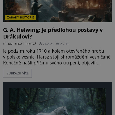
ZÁHADY HISTORIE
G. A. Helwing: Je předlohou postavy v
Drákulovi?
OD
KAROLÍNA TRNKOVÁ
9.6.2025
2.7TIS
Je podzim roku 1710 a kolem otevřeného hrobu
v polské vesnici Harsz stojí shromáždění vesničané.
Konečně našli příčinu svého utrpení, objevili
znetvořence, který v zemi svými nemrtvými ústy
ZOBRAZIT VÍCE
požírá sám sebe! Za zpěvu ponurých písní urazí
rýčem jeden z přihlížejících nemrtvému hlavu a
další probodává jeho srdce kůlem. Věří, že upiersz,
jak tvora nazývají, už jim nebude dělat problémy...
[gallery si