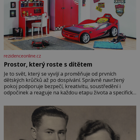
rezidenceonline.cz
Prostor, který roste s dítětem
Je to svět, který se vyvíjí a proměňuje od prvních
dětských krůčků až po dospívání. Správně navržený
pokoj podporuje bezpečí, kreativitu, soustředění i
odpočinek a reaguje na každou etapu života a specifické
potřeby dítěte. Pro nejmenší je klíčová jednoduchost,
měkkost a bezpečí, proto by pokoj miminka měl působit
především klidně a útulně. Předškolní věk je