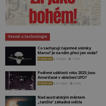
Vesmír a technologie
Co zachycují tajemné snímky
Marsu? Je na něm přeci jen voda?
PREMIUM
7.8.2026
1.7TIS
Podivné události roku 2023: Jsou
Američané v obležení UFO?
PREMIUM
27.7.2026
3.5TIS
Nad australským městem
„tančila“ záhadná světla