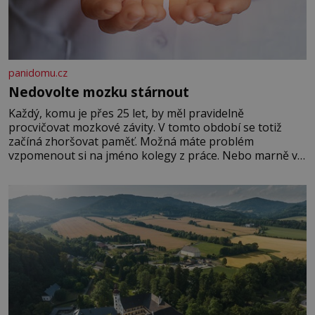
panidomu.cz
Nedovolte mozku stárnout
Každý, komu je přes 25 let, by měl pravidelně
procvičovat mozkové závity. V tomto období se totiž
začíná zhoršovat paměť. Možná máte problém
vzpomenout si na jméno kolegy z práce. Nebo marně v
paměti lovíte název knížky, kterou jste nedávno přečetli.
Je to opravdu tak, s věkem jako kdyby se paměť
rozhodla stávkovat. Cvičte