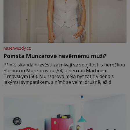
nasehvezdy.cz
Pomsta Munzarové nevěrnému muži?
Přímo skandální zvěsti zaznívají ve spojitosti s herečkou
Barborou Munzarovou (54) a hercem Martinem
Trnavským (56). Munzarová měla být totiž viděna s
jakýmsi sympaťákem, s nímž se velmi družně, až d