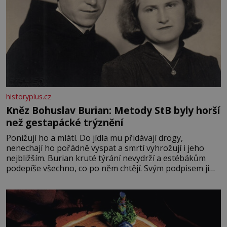
historyplus.cz
Kněz Bohuslav Burian: Metody StB byly horší
než gestapácké trýznění
Ponižují ho a mlátí. Do jídla mu přidávají drogy,
nenechají ho pořádně vyspat a smrtí vyhrožují i jeho
nejbližším. Burian kruté týrání nevydrží a estébákům
podepíše všechno, co po něm chtějí. Svým podpisem jim
potvrdí také to, že na něj během výslechů nikdo nevyvíjel
fyzický ani psychický nátlak. Syn brněnského řezníka
chce být knězem a