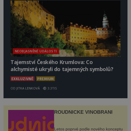
NEOBJASNĚNÉ UDÁLOSTI
Tajemství Českého Krumlova: Co
alchymisté ukryli do tajemných symbolů?
EXKLUZIVNĚ
PREMIUM
OD
JITKA LENKOVÁ
3.3TIS
ROUDNICKÉ VINOBRANÍ
Letos poprvé podle nového konceptu