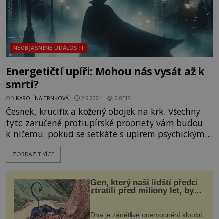
NEOBJASNĚNÉ UDÁLOSTI
Energetičtí upíři: Mohou nás vysát až k
smrti?
OD
KAROLÍNA TRNKOVÁ
2.9.2024
2.8TIS
Česnek, krucifix a kožený obojek na krk. Všechny
tyto zaručené protiupírské propriety vám budou
k ničemu, pokud se setkáte s upírem psychickým.
Jen tak se mu neubráníte. Prý si vás připraví,
ZOBRAZIT VÍCE
naladí a zbaví toho nejcennějšího, co máte –
vysaje vám energii! Co dělat, abychom kvůli těmto
zákeřným bestiím neztratili jiskru do života?
Gen, který naši lidští předci
ENIGMA se vydává najít odpověď. [gallery
ztratili před miliony let, by
mohl pomoci s léčbou
size="full" ids="144921
„nemoci králů“
Dna je zánětlivé onemocnění kloubů,