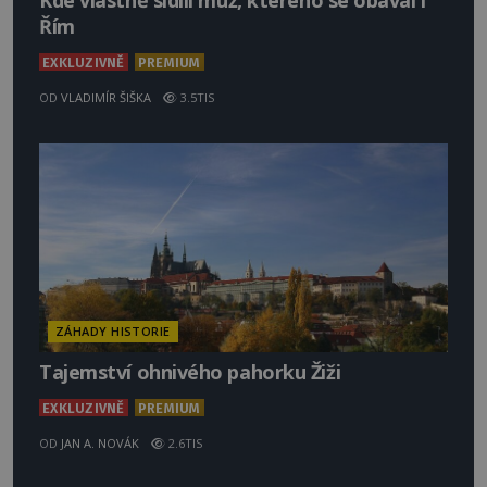
Kde vlastně sídlil muž, kterého se obával i
Řím
EXKLUZIVNĚ
PREMIUM
OD
VLADIMÍR ŠIŠKA
3.5TIS
ZÁHADY HISTORIE
Tajemství ohnivého pahorku Žiži
EXKLUZIVNĚ
PREMIUM
OD
JAN A. NOVÁK
2.6TIS