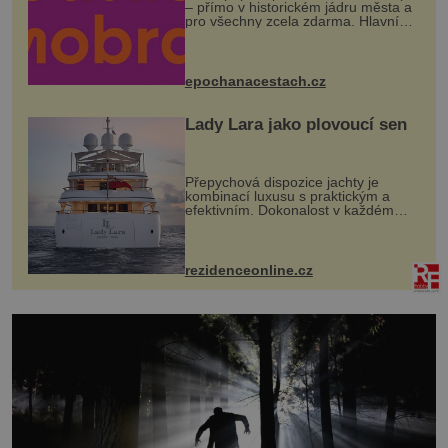
– přímo v historickém jádru města a
pro všechny zcela zdarma. Hlavní
program se odehraje na Karlově a
Husově náměstí. Návštěvníci se
mohou těšit na víno, burčák, pes...
epochanacestach.cz
Lady Lara jako plovoucí sen
Přepychová dispozice jachty je
kombinací luxusu s praktickým a
efektivním. Dokonalost v každém
detailu představuje značka Fendi
Casa, kterou byly vybaveny její
paluby. Monacký přístav nabízí
každoročn...
rezidenceonline.cz