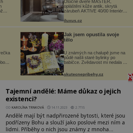
ch
Otočné dveře MASTER,
m
opláštění kůže antik, skrytá
ož
zárubeň AKTIVE 40/00 Interiéry
navrhované na zakázku často
si na
vyžadují atypické rozměry nejen
iluxus.cz
.
nábytku, ale i otvorových prvků.
.
Technické zázemí dnes umož...
Jak jsem opustila svoje
tělo
rečka
U známých na chalupě jsme na
půdě našli staré bylinky po
obou
babičce. Zvědavost mi nedala a
i
připravila jsem si z nich lektvar…
dávno
Zimní pobyt na chalupě se pro
skutecnepribehy.cz
skými
mě vlastní vinou změnil v děsivý
zážitek, na kt...
Tajemní andělé: Máme důkaz o jejich
existenci?
OD
KAROLÍNA TRNKOVÁ
14.11.2023
2.7TIS
Andělé mají být nadpřirozené bytosti, které jsou
podřízeny Bohu a slouží jako poslové mezi ním a
lidmi. Příběhy o nich jsou známy z mnoha