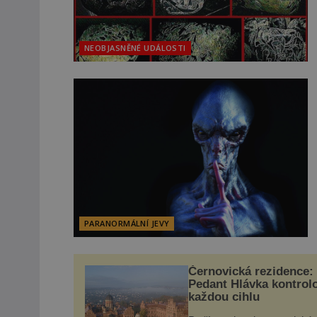
NEOBJASNĚNÉ UDÁLOSTI
PARANORMÁLNÍ JEVY
Černovická rezidence:
Pedant Hlávka kontrol
každou cihlu