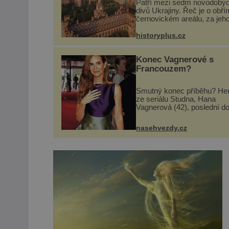
Patří mezi sedm novodobý
divů Ukrajiny. Řeč je o obří
černovickém areálu, za jeh
vznikem stál slavný český
architekt Josef Hlávka. Ten 
historyplus.cz
něm dal mimořádně záležet
Jeho stavební plány by při ..
Konec Vagnerové s
Francouzem?
Smutný konec příběhu? He
ze seriálu Studna, Hana
Vagnerová (42), poslední d
nepůsobí nejšťastněji. Ačkol
časy její anorexie jsou už 
nasehvezdy.cz
pryč a opět se pyšnila žen
křivkami, najednou s...