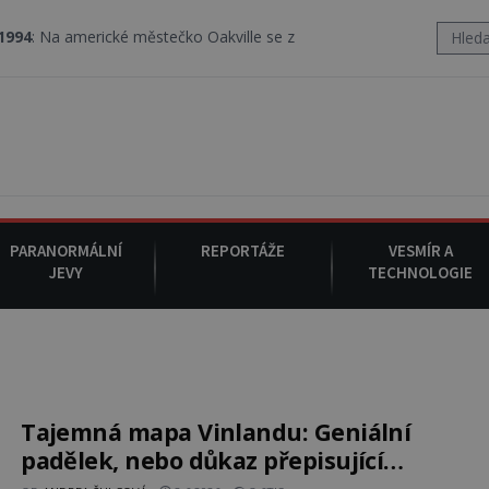
rické městečko Oakville se z nebe snáší podivná rosolovitá látka 
PARANORMÁLNÍ
REPORTÁŽE
VESMÍR A
JEVY
TECHNOLOGIE
Tajemná mapa Vinlandu: Geniální
padělek, nebo důkaz přepisující
historii?