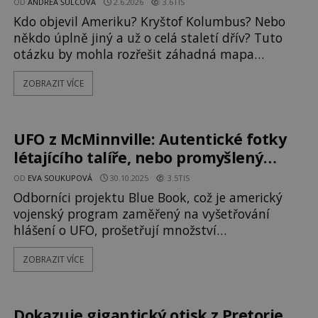
OD
ANDREA ŠULCOVÁ
2.6.2026
3.6TIS
Kdo objevil Ameriku? Kryštof Kolumbus? Nebo
někdo úplně jiný a už o celá staletí dřív? Tuto
otázku by mohla rozřešit záhadná mapa
Vinlandu objevená v Barceloně, která pochází
ZOBRAZIT VÍCE
z počátku 15. století. Jsou na ní totiž vyobrazena
místa, která lidé tehdy neměli vůbec znát. Po
hřbetech knih navršených v policích přebíhají
stíny a nad stolem osvíceným lampou se
UFO z McMinnville: Autentické fotky
létajícího talíře, nebo promyšlený
podvrh?
OD
EVA SOUKUPOVÁ
30.10.2025
3.5TIS
Odborníci projektu Blue Book, což je americký
vojenský program zaměřený na vyšetřování
hlášení o UFO, prošetřují množství
pozoruhodných případů. Některé se jim nakonec
ZOBRAZIT VÍCE
podaří objasnit, jiné ale zůstávají klasifikované
jako skutečná UFO. To je také případ fotografií
manželů Trentových z McMinnville pořízených v
roce 1950. Je 11. května 1950. Hodiny ukazuj
Dokazuje gigantický otisk z Pretorie