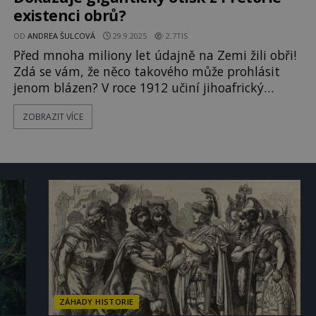
existenci obrů?
OD
ANDREA ŠULCOVÁ
29.9.2025
2.7TIS
Před mnoha miliony let údajně na Zemi žili obři!
Zdá se vám, že něco takového může prohlásit
jenom blázen? V roce 1912 učiní jihoafrický
farmář Stoffel Coetzee u města Mpaluzi poblíž
ZOBRAZIT VÍCE
svazijské hranice zásadní objev. Je právě na lovu,
když si povšimne tajemného útvaru v žulové
skále, který na první pohled vypadá jako stopa
zanechaná gigantickým živočichem
ZÁHADY HISTORIE