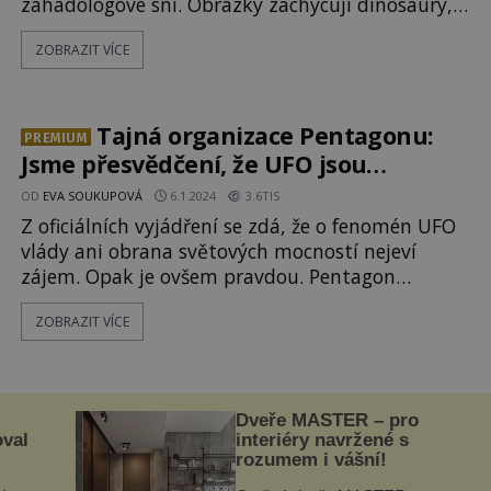
záhadologové sní. Obrázky zachycují dinosaury,
pokročilé lékařské zákroky nebo technologie,
ZOBRAZIT VÍCE
nápadně připomínající ty moderní. Jsou kameny
skutečné? Kdo je mohl vytvořit a co všechno by
měly dokazovat? Peruánský lékař Javier Cabrera
Darquea (1924–2001) slaví 42. narozeniny. Mezi
Tajná organizace Pentagonu:
PREMIUM
dary se objeví i šedivý
Jsme přesvědčení, že UFO jsou
skutečné!
OD
EVA SOUKUPOVÁ
6.1.2024
3.6TIS
Z oficiálních vyjádření se zdá, že o fenomén UFO
vlády ani obrana světových mocností nejeví
zájem. Opak je ovšem pravdou. Pentagon
konečně přiznává, že ještě před časem vedl
ZOBRAZIT VÍCE
aktivní vyšetřování. Jeden z bývalých
zaměstnanců také prohlašuje, že mají dostatek
důkazů o mimozemském původu objektů!
„Létající talíře nezkoumáme, informace o
Dveře MASTER – pro
oval
interiéry navržené s
rozumem i vášní!