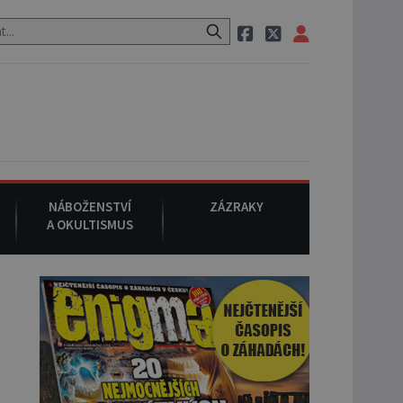
neznámého původu.
7. srpna 1994
: Na americké městečko Oakville
NÁBOŽENSTVÍ
ZÁZRAKY
A OKULTISMUS