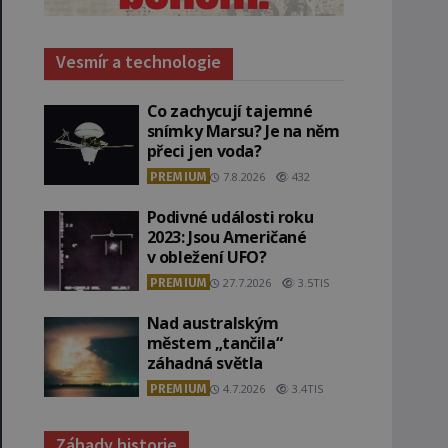
Vesmír a technologie
Co zachycují tajemné
snímky Marsu? Je na něm
přeci jen voda?
PREMIUM
7.8.2026
432
Podivné události roku
2023: Jsou Američané
v obležení UFO?
PREMIUM
27.7.2026
3.5TIS
Nad australským
městem „tančila“
záhadná světla
PREMIUM
4.7.2026
3.4TIS
Záhady historie