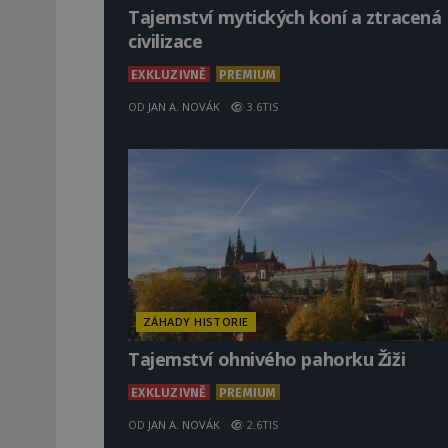
Tajemství mytických koní a ztracená
civilizace
EXKLUZIVNĚ
PREMIUM
OD
JAN A. NOVÁK
3.6TIS
ZÁHADY HISTORIE
Tajemství ohnivého pahorku Žiži
EXKLUZIVNĚ
PREMIUM
OD
JAN A. NOVÁK
2.6TIS