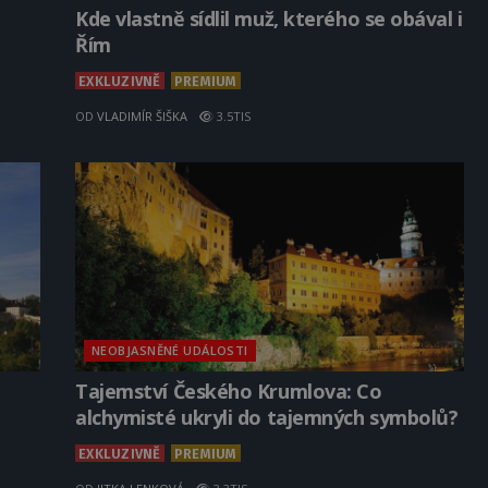
Kde vlastně sídlil muž, kterého se obával i
Řím
EXKLUZIVNĚ
PREMIUM
OD
VLADIMÍR ŠIŠKA
3.5TIS
NEOBJASNĚNÉ UDÁLOSTI
Tajemství Českého Krumlova: Co
alchymisté ukryli do tajemných symbolů?
EXKLUZIVNĚ
PREMIUM