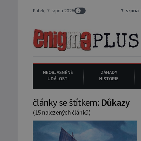
Pátek, 7. srpna 2026
7. srpna 1994
: Na ame
NEOBJASNĚNÉ
ZÁHADY
UDÁLOSTI
HISTORIE
články se štítkem:
Důkazy
(15 nalezených článků)