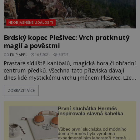
NEOBJASNĚNÉ UDÁLOSTI
Brdský kopec Plešivec: Vrch protknutý
magií a pověstmi
OD
FILIP APPL
16.3.2021
6.3TIS
Prastaré sídliště kanibalů, magická hora či obřadní
centrum předků. Všechna tato přízviska dávají
dnes lidé mystickému vrchu jménem Plešivec. Lze
ho najít v oblasti Středních Brd, v divoké a rozlehlé
ZOBRAZIT VÍCE
přírodě, která sama o sobě působí velmi silnou
atmosférou. Z jedné strany ho tvoří rozeklané
skály a suťové pole, z té druhé pak hustý les. Dnes
První sluchátka Hermés
už víme, že dří
inspirovala slavná kabelka
Vůbec první sluchátka od módního
domu Hermès byla vyrobena
experimentálním laboratoří Hermès