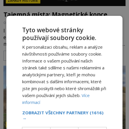
ZÁHADY HISTORIE
Tajemná místa: Magnetické kopce
OD
KRISTÝNA KOVÁŘOVÁ
19.7.2020
4.6TIS
Tyto webové stránky
I u nás existují místa, která v sobě mají podivnou
používají soubory cookie.
energii. Auta zde jezdí sama do kopce s vypnutým
motorem, míče či plastové lahve se kutálejí samy
K personalizaci obsahu, reklam a analýze
od sebe. Co je ale na těchto pověstech pravdy?
návštěvnosti používáme soubory cookie.
ZOBRAZIT VÍCE
https://www.youtube.com/watch?v=2kqyBxFklgg
Informace o vašem používání našich
stránek také sdílíme s našimi reklamními a
analytickými partnery, kteří je mohou
kombinovat s dalšími informacemi, které
jste jim poskytli nebo které shromáždili při
vašem používání jejich služeb.
Více
informací
ZOBRAZIT VŠECHNY PARTNERY
(1616)
→
ZÁHADY HISTORIE