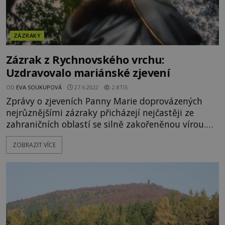
ZÁZRAKY
Zázrak z Rychnovského vrchu:
Uzdravovalo mariánské zjevení
OD
EVA SOUKUPOVÁ
27.6.2022
2.8TIS
Zprávy o zjeveních Panny Marie doprovázených
nejrůznějšími zázraky přicházejí nejčastěji ze
zahraničních oblastí se silně zakořeněnou vírou.
Ovšem i v české historii lze najít neméně zázračná
ZOBRAZIT VÍCE
setkání. K jednomu takovému došlo v 18. století
na Rychnovském vrchu. Nevyléčitelně nemocní se
často obracejí pánu Bohu se s úpěnlivými
modlitbami, v nichž pokorně