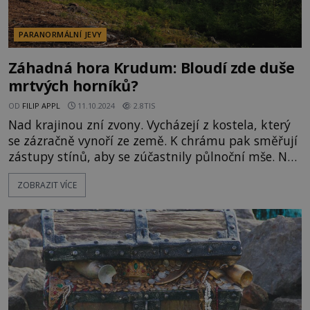
PARANORMÁLNÍ JEVY
Záhadná hora Krudum: Bloudí zde duše
mrtvých horníků?
OD
FILIP APPL
11.10.2024
2.8TIS
Nad krajinou zní zvony. Vycházejí z kostela, který
se zázračně vynoří ze země. K chrámu pak směřují
zástupy stínů, aby se zúčastnily půlnoční mše. Na
Krudumi se prý něco takového odehrává každý
ZOBRAZIT VÍCE
rok. Působí ve Slavkovském lese jakási
nadpřirozená moc? V chráněné krajinné oblasti
Slavkovský les asi sedm kilometrů od Sokolova se
vypíná tajemná přes osm set m