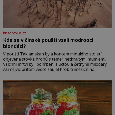
historyplus.cz
Kde se v čínské poušti vzali modroocí
blonďáci?
V poušti Taklamakan byla koncem minulého století
objevena stovka hrobů s téměř netknutými mumiemi.
Všichni mrtví byli pohřbeni s úctou a četnými milodary.
Asi nejvíc přitom vědce zaujal hrob tříměsíčního
chlapečka s modrou filcovou čapkou, z níž se draly
blonďaté vlásky. Fakt, že jsou těla dávných lidí nesmírně
dobře zachovalá, přičítají odborníci zdejším klimatickým
podmínkám. Sucho, prosolené písky a extrémně