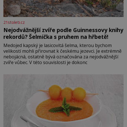
21stoleti.cz
Nejodvážnější zvíře podle Guinnessovy knihy
rekordů? Šelmička s pruhem na hřbetě!
Medojed kapský je lasicovitá šelma, kterou bychom
velikostí mohli přirovnat k českému jezevci. Je extrémně
nebojácná, ostatně bývá označována za nejodvážnější
zvíře vůbec. V této souvislosti je dokonc