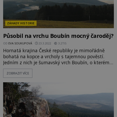
ZÁHADY HISTORIE
Působil na vrchu Boubín mocný čaroděj?
OD
EVA SOUKUPOVÁ
23.3.2022
3.2TIS
Hornatá krajina České republiky je mimořádně
bohatá na kopce a vrcholy s tajemnou pověstí.
Jedním z nich je šumavský vrch Boubín, o kterém
se vypráví celá řada pověstí. Zjevuje se tam prý
ZOBRAZIT VÍCE
několik děsivých přízraků, které hlídají poklady
ukryté v podzemí. „Boubín (1362 m), hora známá
dnes především svým pralesem, byla odedávna
tajemným místem opředeným mnoha