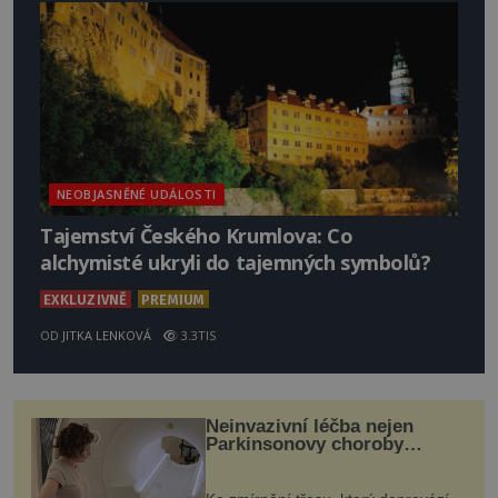
NEOBJASNĚNÉ UDÁLOSTI
Tajemství Českého Krumlova: Co
alchymisté ukryli do tajemných symbolů?
EXKLUZIVNĚ
PREMIUM
OD
JITKA LENKOVÁ
3.3TIS
Neinvazivní léčba nejen
Parkinsonovy choroby
pomocí ultrazvukové
„helmy“