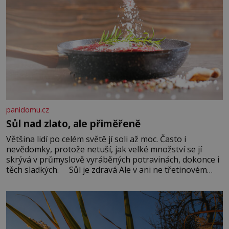
panidomu.cz
Sůl nad zlato, ale přiměřeně
Většina lidí po celém světě jí soli až moc. Často i
nevědomky, protože netuší, jak velké množství se jí
skrývá v průmyslově vyráběných potravinách, dokonce i
těch sladkých. Sůl je zdravá Ale v ani ne třetinovém
množství, než je pro většinu populace běžné. Její
základní složky– sodík a chlór – jsou zásadní pro
správné hospodaření