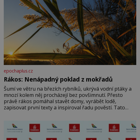
epochaplus.cz
Rákos: Nenápadný poklad z mokřadů
Šumí ve větru na březích rybníků, ukrývá vodní ptáky a
mnozí kolem něj procházejí bez povšimnutí. Přesto
právě rákos pomáhal stavět domy, vyrábět lodě,
zapisovat první texty a inspiroval řadu pověstí. Tato
skromná, ale užitečná rostlina provází člověka už tisíce
let. Většina lidí vnímá rákos jen jako obyčejnou kulisu
letního koupání. Stačí se však podívat