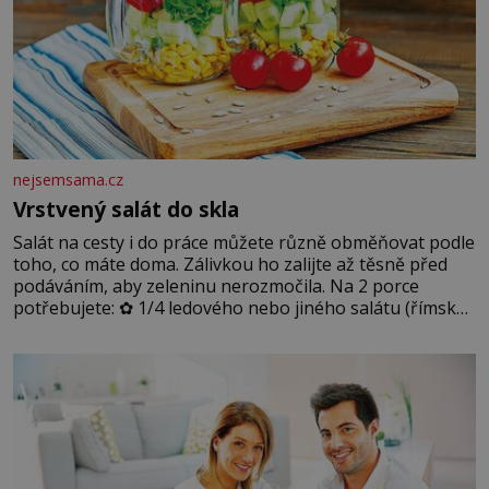
nejsemsama.cz
Vrstvený salát do skla
Salát na cesty i do práce můžete různě obměňovat podle
toho, co máte doma. Zálivkou ho zalijte až těsně před
podáváním, aby zeleninu nerozmočila. Na 2 porce
potřebujete: ✿ 1/4 ledového nebo jiného salátu (římský
salát, polníček…) ✿ 1 malá konzerva kukuřice ✿ ½
okurky ✿ 2 rajčata Zálivka: ✿ 4 lžíce olivového oleje ✿ 1
lžíci citronové šťávy ✿ ½ stroužku