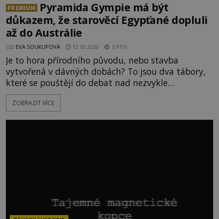
Pyramida Gympie má být
PREMIUM
důkazem, že starověcí Egypťané dopluli
až do Austrálie
OD
EVA SOUKUPOVÁ
12.10.2020
5.9TIS
Je to hora přírodního původu, nebo stavba
vytvořená v dávných dobách? To jsou dva tábory,
které se pouštějí do debat nad nezvykle
pravidelnými vrcholy australského kopce Gympie.
ZOBRAZIT VÍCE
Tento útvar však rozdělil i druhou jmenovanou
skupinu. Zastánci umělého původu se totiž
nedokáží shodnout, jaká civilizace ho měla
vybudovat. Vrchol v australském Queensl