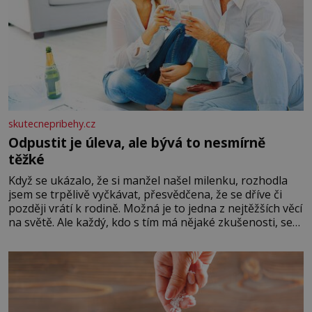
skutecnepribehy.cz
Odpustit je úleva, ale bývá to nesmírně
těžké
Když se ukázalo, že si manžel našel milenku, rozhodla
jsem se trpělivě vyčkávat, přesvědčena, že se dříve či
později vrátí k rodině. Možná je to jedna z nejtěžších věcí
na světě. Ale každý, kdo s tím má nějaké zkušenosti, se
zapřísahá, že pokud odpustíte, znatelně se vám uleví.
Když se ke mně doneslo, že si manžel pořídil milenku,