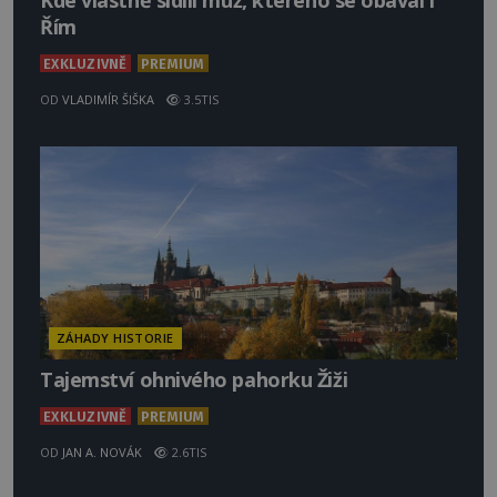
Kde vlastně sídlil muž, kterého se obával i
Řím
EXKLUZIVNĚ
PREMIUM
OD
VLADIMÍR ŠIŠKA
3.5TIS
ZÁHADY HISTORIE
Tajemství ohnivého pahorku Žiži
EXKLUZIVNĚ
PREMIUM
OD
JAN A. NOVÁK
2.6TIS