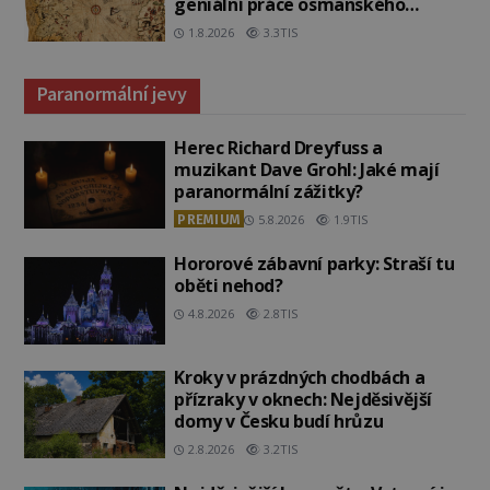
geniální práce osmanského
admirála?
1.8.2026
3.3TIS
Paranormální jevy
Herec Richard Dreyfuss a
muzikant Dave Grohl: Jaké mají
paranormální zážitky?
PREMIUM
5.8.2026
1.9TIS
Hororové zábavní parky: Straší tu
oběti nehod?
4.8.2026
2.8TIS
Kroky v prázdných chodbách a
přízraky v oknech: Nejděsivější
domy v Česku budí hrůzu
2.8.2026
3.2TIS