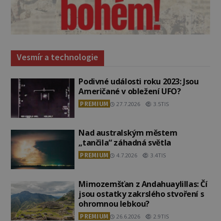
Vesmír a technologie
Podivné události roku 2023: Jsou
Američané v obležení UFO?
PREMIUM
27.7.2026
3.5TIS
Nad australským městem
„tančila“ záhadná světla
PREMIUM
4.7.2026
3.4TIS
Mimozemšťan z Andahuaylillas: Čí
jsou ostatky zakrslého stvoření s
ohromnou lebkou?
PREMIUM
26.6.2026
2.9TIS