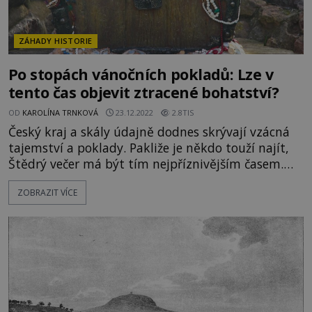
ZÁHADY HISTORIE
Po stopách vánočních pokladů: Lze v
tento čas objevit ztracené bohatství?
OD
KAROLÍNA TRNKOVÁ
23.12.2022
2.8TIS
Český kraj a skály údajně dodnes skrývají vzácná
tajemství a poklady. Pakliže je někdo touží najít,
Štědrý večer má být tím nejpříznivějším časem.
Odkud se berou tyto pověsti a jakou mocí vládne
ZOBRAZIT VÍCE
půlnoční mše vánoční? Česká krajina je prý
nesmírně bohatá na místa s ukrytými poklady
obrovské ceny. Řada legend vypráví, že se některé
z nich dají objevit na Št