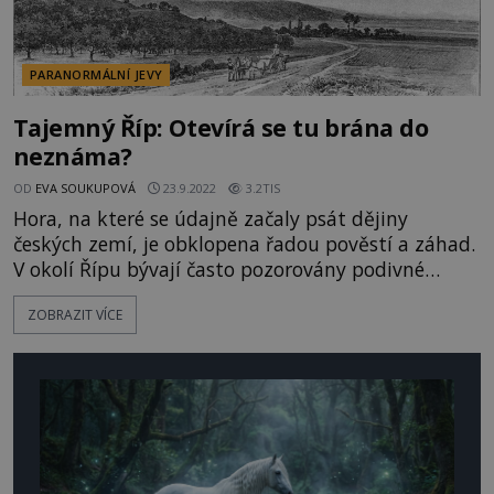
PARANORMÁLNÍ JEVY
Tajemný Říp: Otevírá se tu brána do
neznáma?
OD
EVA SOUKUPOVÁ
23.9.2022
3.2TIS
Hora, na které se údajně začaly psát dějiny
českých zemí, je obklopena řadou pověstí a záhad.
V okolí Řípu bývají často pozorovány podivné
světelné jevy a piloti malých letadel při přeletu
ZOBRAZIT VÍCE
nad Řípem údajně zaznamenávají nevysvětlitelné
poruchy přístrojů. Nad plochou krajinou
Středočeské tabule vystupuje už z velké dálky
viditelný 455 metrů vysoký kopec.