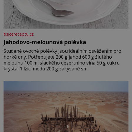
tisicereceptu.cz
Jahodovo-melounová polévka
Studené ovocné polévky jsou ideálním osvěžením pro
horké dny. Potřebujete 200 g jahod 600 g žlutého
melounu 100 ml sladkého dezertního vína 50 g cukru
krystal 1 lžíci medu 200 g zakysané sm