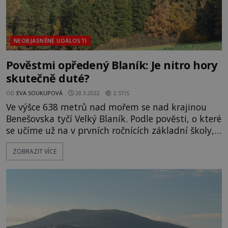
NEOBJASNĚNÉ UDÁLOSTI
Pověstmi opředený Blaník: Je nitro hory
skutečně duté?
OD
EVA SOUKUPOVÁ
28.3.2022
2.5TIS
Ve výšce 638 metrů nad mořem se nad krajinou
Benešovska tyčí Velký Blaník. Podle pověsti, o které
se učíme už na v prvních ročnících základní školy,
jde o jednu z nejdůležitějších českých hor. V jeho
ZOBRAZIT VÍCE
dutém nitru prý přebývají tajemné bytosti nebo
dokonce celé vojsko. Právě z nitra Blaníků má
vystoupit armáda rytířů pod vedením knížete
svatého Václava (asi 9