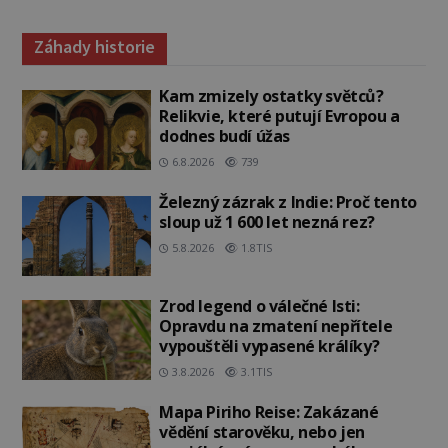
Záhady historie
Kam zmizely ostatky světců?
Relikvie, které putují Evropou a
dodnes budí úžas
6.8.2026
739
Železný zázrak z Indie: Proč tento
sloup už 1 600 let nezná rez?
5.8.2026
1.8TIS
Zrod legend o válečné lsti:
Opravdu na zmatení nepřítele
vypouštěli vypasené králíky?
3.8.2026
3.1TIS
Mapa Piriho Reise: Zakázané
vědění starověku, nebo jen