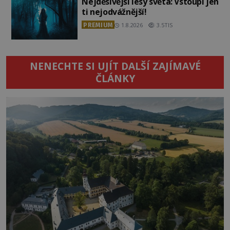
Nejděsivější lesy světa: Vstoupí jen
ti nejodvážnější!
PREMIUM
1.8.2026
3.5TIS
NENECHTE SI UJÍT DALŠÍ ZAJÍMAVÉ
ČLÁNKY