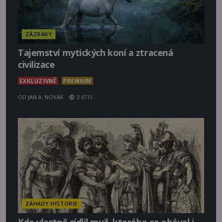
ZÁZRAKY
Tajemství mytických koní a ztracená
civilizace
EXKLUZIVNĚ
PREMIUM
OD
JAN A. NOVÁK
3.6TIS
ZÁHADY HISTORIE