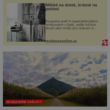
Měkké na dotek, krásné na
pohled
Koupelna patří k nejatraktivnějším
místnostem v bytě, vedle ložnice
slouží jako místo pro relaxaci a
odpočinek. Koupelnový textil –
ručníky, osušky a koberečky –
mohou jako mávnutím kouzelného
rezidenceonline.cz
proutku...
NEOBJASNĚNÉ UDÁLOSTI