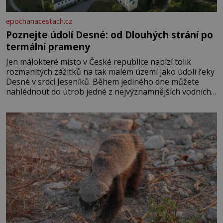
epochanacestach.cz
Poznejte údolí Desné: od Dlouhých strání po
termální prameny
Jen málokteré místo v České republice nabízí tolik
rozmanitých zážitků na tak malém území jako údolí řeky
Desné v srdci Jeseníků. Během jediného dne můžete
nahlédnout do útrob jedné z nejvýznamnějších vodních
elektráren v Evropě, vydat se na horské hřebeny, projet
se na koloběžce a den zakončit poznáváním památek ve
Velkých Losinách nebo v termálním