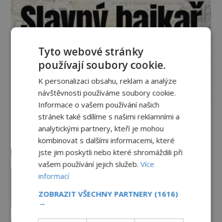
Tyto webové stránky
používají soubory cookie.
K personalizaci obsahu, reklam a analýze
návštěvnosti používáme soubory cookie.
Informace o vašem používání našich
stránek také sdílíme s našimi reklamními a
analytickými partnery, kteří je mohou
kombinovat s dalšími informacemi, které
Vesmír a technologie
jste jim poskytli nebo které shromáždili při
vašem používání jejich služeb.
Více
Podivné události roku 2023: Jsou
informací
Američané v obležení UFO?
ZOBRAZIT VŠECHNY PARTNERY
(1616)
PREMIUM
27.7.2026
3.5TIS
→