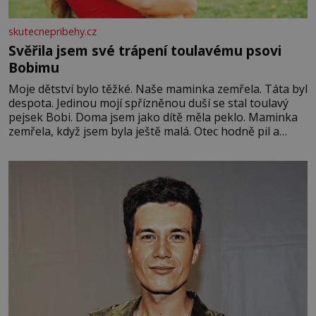
skutecnepribehy.cz
Svěřila jsem své trápení toulavému psovi
Bobimu
Moje dětství bylo těžké. Naše maminka zemřela. Táta byl
despota. Jedinou mojí spřízněnou duší se stal toulavý
pejsek Bobi. Doma jsem jako dítě měla peklo. Maminka
zemřela, když jsem byla ještě malá. Otec hodně pil a
často dokázal propít skoro celou výplatu. Čtyři roky jsem
chodila do školy u nás na vesnici. Měli mě tam rádi,
protože