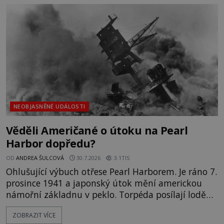
nesrozumitelnou řečí a odmítají jakékoli jídlo
kromě syrových bobů. Příběh se rychle stává
jednou z největších záhad středověké Anglie a ani
po téměř devíti stech letech není
NEOBJASNĚNÉ UDÁLOSTI
Věděli Američané o útoku na Pearl
Harbor dopředu?
OD
ANDREA ŠULCOVÁ
30.7.2026
3.1TIS
Ohlušující výbuch otřese Pearl Harborem. Je ráno 7.
prosince 1941 a japonský útok mění americkou
námořní základnu v peklo. Torpéda posílají lodě
ke dnu, hladinu pokrývá hořící nafta a začíná
ZOBRAZIT VÍCE
jeden z nejosudovějších dnů 20. století. Všude