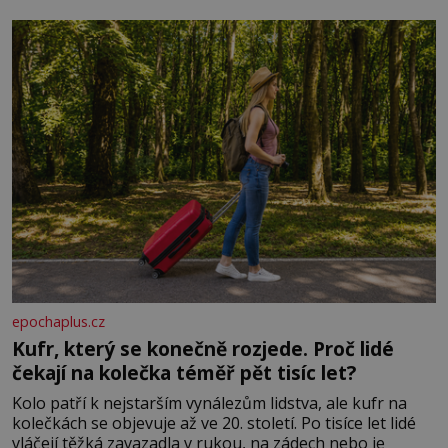
živočichy, než je člověk. Najít skutečné zombie není nic
nemožného ani v naší přírodě.
epochaplus.cz
Kufr, který se konečně rozjede. Proč lidé
čekají na kolečka téměř pět tisíc let?
Kolo patří k nejstarším vynálezům lidstva, ale kufr na
kolečkách se objevuje až ve 20. století. Po tisíce let lidé
vláčejí těžká zavazadla v rukou, na zádech nebo je