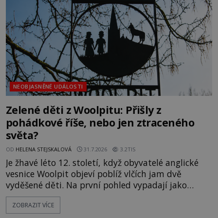
vlastně vypráví. Rohoncský kodex se poprvé
objevuje v roce
NEOBJASNĚNÉ UDÁLOSTI
Zelené děti z Woolpitu: Přišly z
pohádkové říše, nebo jen ztraceného
světa?
OD
HELENA STEJSKALOVÁ
31.7.2026
3.2TIS
Je žhavé léto 12. století, když obyvatelé anglické
vesnice Woolpit objeví poblíž vlčích jam dvě
vyděšené děti. Na první pohled vypadají jako
každé jiné, až na jednu děsivou výjimku. Jejich
ZOBRAZIT VÍCE
kůže má nazelenalý odstín, mluví