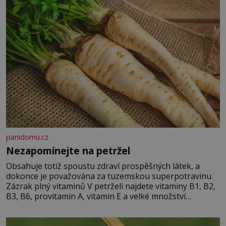
panidomu.cz
Nezapomínejte na petržel
Obsahuje totiž spoustu zdraví prospěšných látek, a
dokonce je považována za tuzemskou superpotravinu.
Zázrak plný vitaminů V petrželi najdete vitaminy B1, B2,
B3, B6, provitamin A, vitamin E a velké množství
vitamínu C (nejvíce ho má nať, dokonce třikrát více než
pomeranč, v kořeni je také, ale je ho desetkrát méně), a