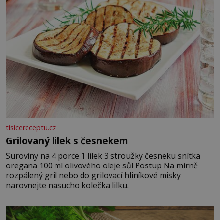
tisicereceptu.cz
Grilovaný lilek s česnekem
Suroviny na 4 porce 1 lilek 3 stroužky česneku snítka
oregana 100 ml olivového oleje sůl Postup Na mírně
rozpálený gril nebo do grilovací hliníkové misky
narovnejte nasucho kolečka lilku.