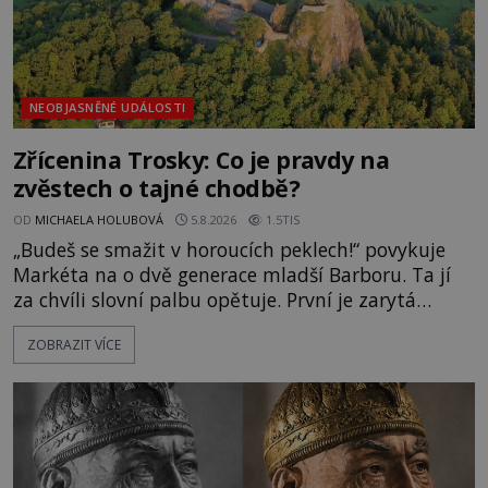
NEOBJASNĚNÉ UDÁLOSTI
Zřícenina Trosky: Co je pravdy na
zvěstech o tajné chodbě?
OD
MICHAELA HOLUBOVÁ
5.8.2026
1.5TIS
„Budeš se smažit v horoucích peklech!“ povykuje
Markéta na o dvě generace mladší Barboru. Ta jí
za chvíli slovní palbu opětuje. První je zarytá
katolička, druhá přesvědčená kališnice. A každá z
ZOBRAZIT VÍCE
nich se usídlí na jedné z věží slavného hradu
Trosky. Šlechtic Ota IV. z Bergova (1399–1452) patří
mezi vůdce protihusitského boje. Za manželku má
skutečně jistou