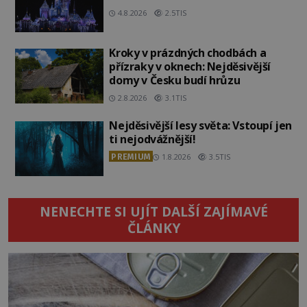
4.8.2026
2.5TIS
Kroky v prázdných chodbách a
přízraky v oknech: Nejděsivější
domy v Česku budí hrůzu
2.8.2026
3.1TIS
Nejděsivější lesy světa: Vstoupí jen
ti nejodvážnější!
PREMIUM
1.8.2026
3.5TIS
NENECHTE SI UJÍT DALŠÍ ZAJÍMAVÉ
ČLÁNKY