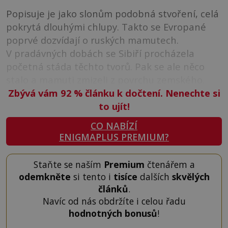
Popisuje je jako slonům podobná stvoření, celá
pokrytá dlouhými chlupy. Takto se Evropané
poprvé dozvídají o ruských mamutech.
V pradávných dobách se Sibiří procházela
početná stáda těchto tvorů. Pak se ale něco
stalo a mamuti zmizeli z povrchu zemského.
Zbývá vám 92
%
článku k dočtení. Nenechte si
to ujít!
CO NABÍZÍ
ENIGMAPLUS PREMIUM?
Staňte se naším
Premium
čtenářem a
odemkněte
si tento i
tisíce
dalších
skvělých
článků
.
Navíc od nás obdržíte i celou řadu
hodnotných bonusů
!