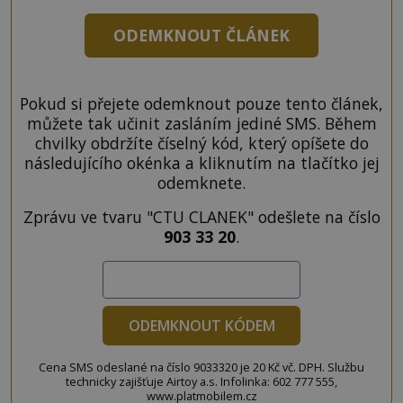
ODEMKNOUT ČLÁNEK
Pokud si přejete odemknout pouze tento článek,
můžete tak učinit zasláním jediné SMS. Během
chvilky obdržíte číselný kód, který opíšete do
následujícího okénka a kliknutím na tlačítko jej
odemknete.
Zprávu ve tvaru "CTU CLANEK" odešlete na číslo
903 33 20
.
ODEMKNOUT KÓDEM
Cena SMS odeslané na číslo 9033320 je 20 Kč vč. DPH. Službu
technicky zajišťuje Airtoy a.s. Infolinka: 602 777 555,
www.platmobilem.cz