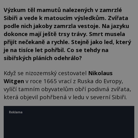
Výzkum těl mamutů nalezených v zamrzlé
Sibiři a vede k matoucím výsledkům. Zvířata
podle nich jakoby zamrzla vestoje. Na jazyku
dokonce mají ještě trsy trávy. Smrt musela
přijít nečekaně a rychle. Stejně jako led, který
je na tisíce let pohřbil. Co se tehdy na
sibiřských pláních odehrálo?
Když se nizozemský cestovatel
Nikolaus
Witgen
v roce 1665 vrací z Ruska do Evropy,
vylíčí tamním obyvatelům obří podivná zvířata,
která objevil pohřbená v ledu v severní Sibiři.
Reklama