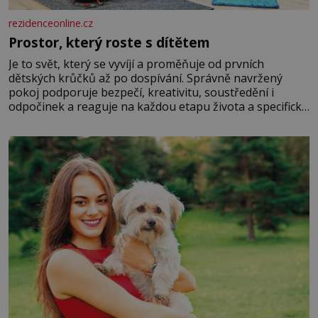
rezidenceonline.cz
Prostor, který roste s dítětem
Je to svět, který se vyvíjí a proměňuje od prvních
dětských krůčků až po dospívání. Správně navržený
pokoj podporuje bezpečí, kreativitu, soustředění i
odpočinek a reaguje na každou etapu života a specifické
potřeby dítěte. Pro nejmenší je klíčová jednoduchost,
měkkost a bezpečí, proto by pokoj miminka měl působit
především klidně a útulně. Předškolní věk je