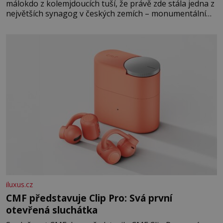
málokdo z kolemjdoucích tuší, že právě zde stála jedna z
největších synagog v českých zemích – monumentální
stavba, která byla po desetiletí symbolem sebevědomé a
prosperující židovské komunity. Brněnská Velká
synagoga byla slavnostně otevřena v roce
iluxus.cz
CMF představuje Clip Pro: Svá první
otevřená sluchátka