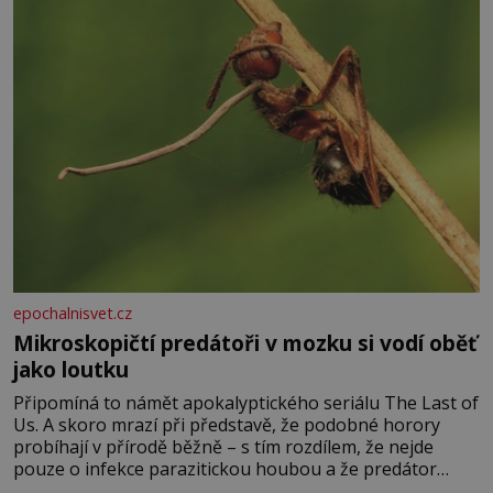
kyselinu listovou. Ale
epochalnisvet.cz
Mikroskopičtí predátoři v mozku si vodí oběť
jako loutku
Připomíná to námět apokalyptického seriálu The Last of
Us. A skoro mrazí při představě, že podobné horory
probíhají v přírodě běžně – s tím rozdílem, že nejde
pouze o infekce parazitickou houbou a že predátor
dokáže ovládat jen vývojově nesrovnatelně jednodušší