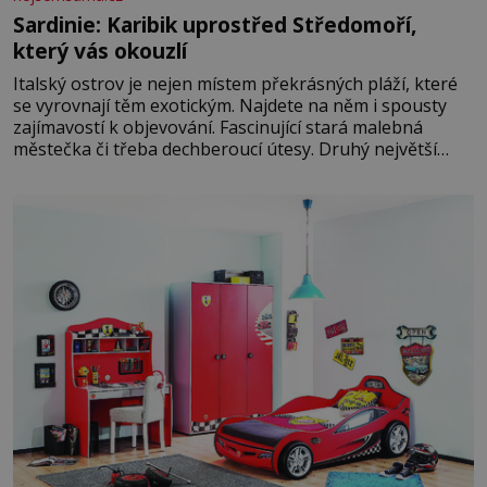
Sardinie: Karibik uprostřed Středomoří,
který vás okouzlí
Italský ostrov je nejen místem překrásných pláží, které
se vyrovnají těm exotickým. Najdete na něm i spousty
zajímavostí k objevování. Fascinující stará malebná
městečka či třeba dechberoucí útesy. Druhý největší
italský ostrov o velikosti přibližně jedné třetiny České
republiky vás ohromí nejen svými plážemi s bílým
pískem jako v Karibiku, ale i divokou krajinou, také
bohatou historií i luxusem.Zjistěte,