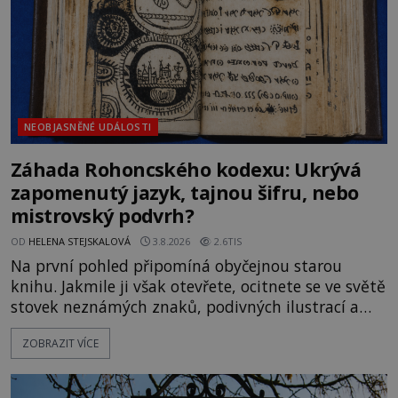
Gerasimov (1907-1970) a
NEOBJASNĚNÉ UDÁLOSTI
Záhada Rohoncského kodexu: Ukrývá
zapomenutý jazyk, tajnou šifru, nebo
mistrovský podvrh?
OD
HELENA STEJSKALOVÁ
3.8.2026
2.6TIS
Na první pohled připomíná obyčejnou starou
knihu. Jakmile ji však otevřete, ocitnete se ve světě
stovek neznámých znaků, podivných ilustrací a
textu, který už téměř dvě století vzdoruje všem
ZOBRAZIT VÍCE
pokusům o rozluštění. Rohoncský kodex patří mezi
největší záhady evropských dějin a dodnes nikdo s
jistotou neví, kdo jej napsal, kdy vznikl ani co