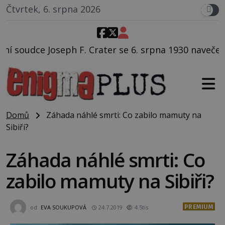
Čtvrtek, 6. srpna 2026
ter se 6. srpna 1930 navečeří ve své oblíbené restaur
Domů
Záhada náhlé smrti: Co zabilo mamuty na
Sibiři?
Záhada náhlé smrti: Co
zabilo mamuty na Sibiři?
PREMIUM
od
EVA SOUKUPOVÁ
24.7.2019
4.5tis