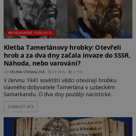
NEOBJASNĚNÉ UDÁLOSTI
Kletba Tamerlánovy hrobky: Otevřeli
hrob a za dva dny začala invaze do SSSR.
Náhoda, nebo varování?
OD
HELENA STEJSKALOVÁ
4.8.2026
2.1TIS
V červnu 1941 sovětští vědci otevírají hrobku
slavného dobyvatele Tamerlána v uzbeckém
Samarkandu. O dva dny později nacistické
Německo zahajuje operaci Barbarossa a napadá
ZOBRAZIT VÍCE
Sovětský svaz. Shoda dat je natolik zarážející, že se
rodí jedna z nejslavnějších „kleteb“ 20. století. Je
na legendě něco pravdy, nebo jde jen o fascinující
souhru okolností? Když antropolog Michail