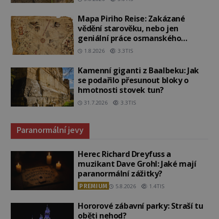
Mapa Piriho Reise: Zakázané
vědění starověku, nebo jen
geniální práce osmanského
admirála?
1.8.2026
3.3TIS
Kamenní giganti z Baalbeku: Jak
se podařilo přesunout bloky o
hmotnosti stovek tun?
31.7.2026
3.3TIS
Paranormální jevy
Herec Richard Dreyfuss a
muzikant Dave Grohl: Jaké mají
paranormální zážitky?
PREMIUM
5.8.2026
1.4TIS
Hororové zábavní parky: Straší tu
oběti nehod?