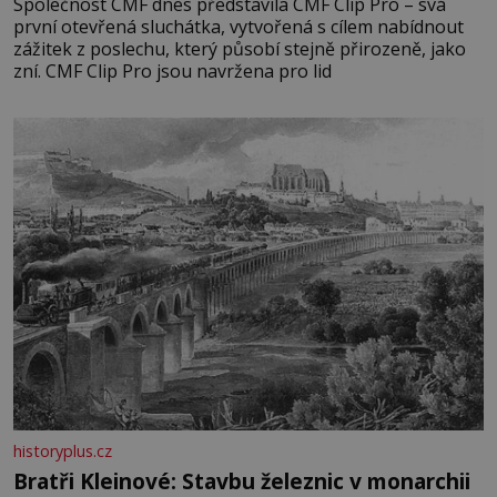
Společnost CMF dnes představila CMF Clip Pro – svá
první otevřená sluchátka, vytvořená s cílem nabídnout
zážitek z poslechu, který působí stejně přirozeně, jako
zní. CMF Clip Pro jsou navržena pro lid
historyplus.cz
Bratři Kleinové: Stavbu železnic v monarchii