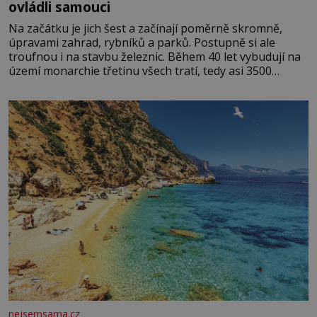
ovládli samouci
Na začátku je jich šest a začínají poměrně skromně,
úpravami zahrad, rybníků a parků. Postupně si ale
troufnou i na stavbu železnic. Během 40 let vybudují na
území monarchie třetinu všech tratí, tedy asi 3500
kilometrů! Ohromně na tom zbohatnou… Podnikavého
ducha zdědí bratři Kleinové po otci Johannovi (1756–
1835), který má malý statek na Jesenicku
nejsemsama.cz