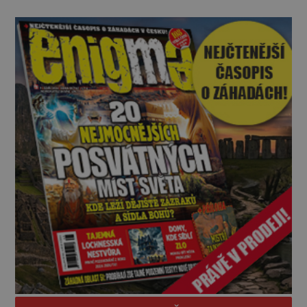
panuje zmatek, ozývají se vyděšené výkřiky, nebe
zahaluje kouř. Japonští letci se mohou radovat.
Svého nepřítele nachyt