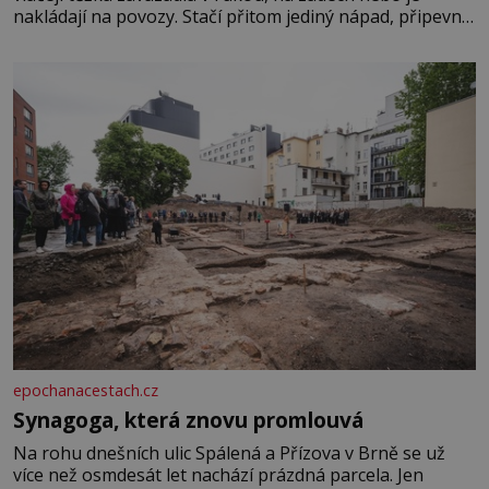
nakládají na povozy. Stačí přitom jediný nápad, připevnit
ke kufru kolečka. Jenže právě ten nikdo dlouho
nedostane. Až jednou se na letišti ozve věta, která změní
epochanacestach.cz
Synagoga, která znovu promlouvá
Na rohu dnešních ulic Spálená a Přízova v Brně se už
více než osmdesát let nachází prázdná parcela. Jen