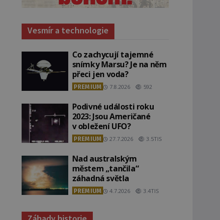
Vesmír a technologie
Co zachycují tajemné
snímky Marsu? Je na něm
přeci jen voda?
PREMIUM
7.8.2026
592
Podivné události roku
2023: Jsou Američané
v obležení UFO?
PREMIUM
27.7.2026
3.5TIS
Nad australským
městem „tančila“
záhadná světla
PREMIUM
4.7.2026
3.4TIS
Záhady historie