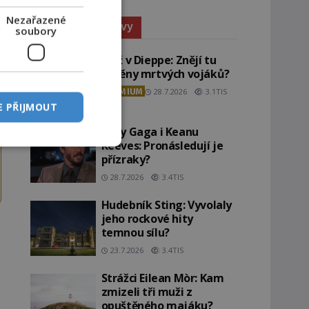
Nezařazené
Paranormální jevy
soubory
Pláž v Dieppe: Znějí tu
ozvěny mrtvých vojáků?
PREMIUM
28.7.2026
3.1TIS
E PŘIJMOUT
Lady Gaga i Keanu
Reeves: Pronásledují je
přízraky?
28.7.2026
3.4TIS
Hudebník Sting: Vyvolaly
jeho rockové hity
temnou sílu?
23.7.2026
3.4TIS
Strážci Eilean Mòr: Kam
zmizeli tři muži z
opuštěného majáku?