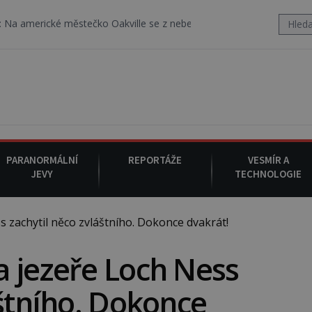
 městečko Oakville se z nebe snáší podivná rosolovitá látka nezn
PARANORMÁLNÍ
REPORTÁŽE
VESMÍR A
JEVY
TECHNOLOGIE
zachytil něco zvláštního. Dokonce dvakrát!
 jezeře Loch Ness
áštního. Dokonce