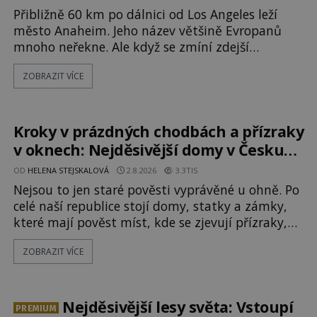
Přibližně 60 km po dálnici od Los Angeles leží
město Anaheim. Jeho název většině Evropanů
mnoho neřekne. Ale když se zmíní zdejší
Disneyland, je hned jasno. Zábavní park vyroste
ZOBRAZIT VÍCE
na poklidném místě bývalého sadu
pomerančovníků. Klid tu teď rozhodně nepanuje,
park navštíví kolem 17 000 000 zábavychtivých
lidí ročně. A ač je velká snaha to utajit, někteří z
Kroky v prázdných chodbách a přízraky
v oknech: Nejděsivější domy v Česku
budí hrůzu
OD
HELENA STEJSKALOVÁ
2.8.2026
3.3TIS
Nejsou to jen staré pověsti vyprávěné u ohně. Po
celé naší republice stojí domy, statky a zámky,
které mají pověst míst, kde se zjevují přízraky,
ozývají nevysvětlitelné zvuky nebo se dějí
ZOBRAZIT VÍCE
podivné jevy. Zatímco historici většinou hledají
racionální vysvětlení, záhadologové upozorňují,
že některé lokality vykazují nápadně podobná
svědectví po celé generace. A právě tato opakující
Nejděsivější lesy světa: Vstoupí
PREMIUM