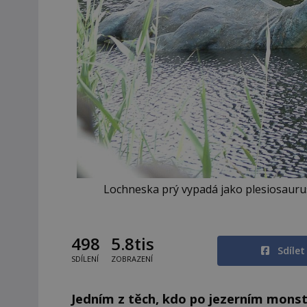
Lochneska prý vypadá jako plesiosauru
498
5.8tis
Sdíle
SDÍLENÍ
ZOBRAZENÍ
Jedním z těch, kdo po jezerním monst