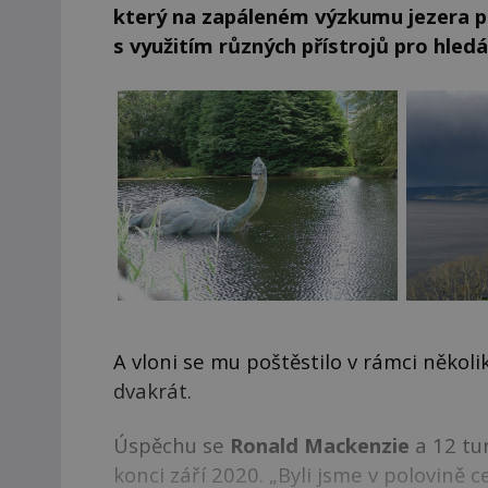
který na zapáleném výzkumu jezera pos
s využitím různých přístrojů pro hled
A vloni se mu poštěstilo v rámci něko
dvakrát.
Úspěchu se
Ronald Mackenzie
a 12 tur
konci září 2020. „Byli jsme v polovině c