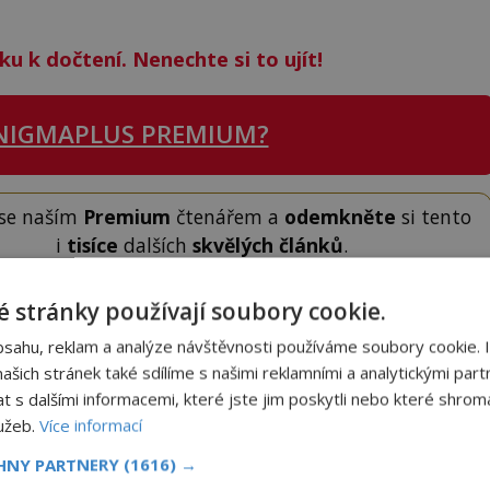
ku k dočtení. Nenechte si to ujít!
NIGMAPLUS PREMIUM?
 se naším
Premium
čtenářem a
odemkněte
si tento
i
tisíce
dalších
skvělých článků
.
 od nás obdržíte i celou řadu
hodnotných bonusů
!
 stránky používají soubory cookie.
bsahu, reklam a analýze návštěvnosti používáme soubory cookie. 
ODEMKNOUT ČLÁNEK
šich stránek také sdílíme s našimi reklamními a analytickými partn
s dalšími informacemi, které jste jim poskytli nebo které shromá
lužeb.
Více informací
CHNY PARTNERY
(1616) →