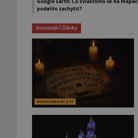
Google Earth: Co zvláštního se na mapác
podařilo zachytit?
Související články
PARANORMÁLNÍ JEVY