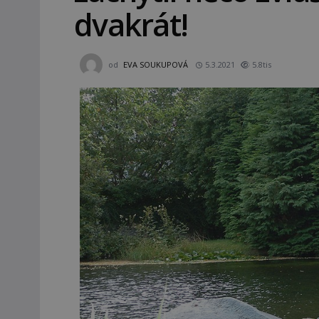
dvakrát!
od
EVA SOUKUPOVÁ
5.3.2021
5.8tis