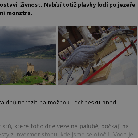
tavil živnost. Nabízí totiž plavby lodí po jezeře
ání monstra.
lika dnů narazit na možnou Lochnesku hned
istů, které toho dne veze na palubě, dočkají na
esty z Invermoristonu, kde jsme se otočili. Voda je