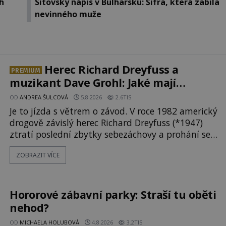
h
Sitovský nápis v Bulharsku: Šifra, která zabila
nevinného muže
Herec Richard Dreyfuss a
PREMIUM
muzikant Dave Grohl: Jaké mají
paranormální zážitky?
OD
ANDREA ŠULCOVÁ
5.8.2026
2.6TIS
Je to jízda s větrem o závod. V roce 1982 americký
drogově závislý herec Richard Dreyfuss (*1947)
ztratí poslední zbytky sebezáchovy a prohání se
po silnicích ve svém mercedesu jako utržený ze
ZOBRAZIT VÍCE
řetězu. Vše vyvrcholí katastrofou, když to
Dreyfuss napálí v plné rychlosti do stromu! Policie
ve vraku následně nalezne schovaný kokain.
Tímto momentem se slavnému
Hororové zábavní parky: Straší tu oběti
nehod?
OD
MICHAELA HOLUBOVÁ
4.8.2026
3.2TIS