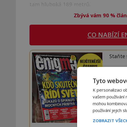
tam hluboká 189 metrů.
Zbývá vám 90
%
člán
CO NABÍZÍ
E
Staňte
Navíc
Tyto webové
K personalizaci o
vašem používání na
mohou kombinovat 
používání jejich s
ZOBRAZIT VŠE