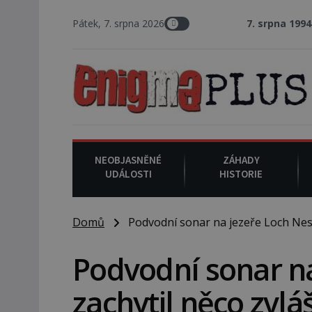
Pátek, 7. srpna 2026
7. srpna 1994
: Na americké
NEOBJASNĚNÉ
ZÁHADY
UDÁLOSTI
HISTORIE
Domů
Podvodní sonar na jezeře Loch Ness 
Podvodní sonar na
zachytil něco zvl