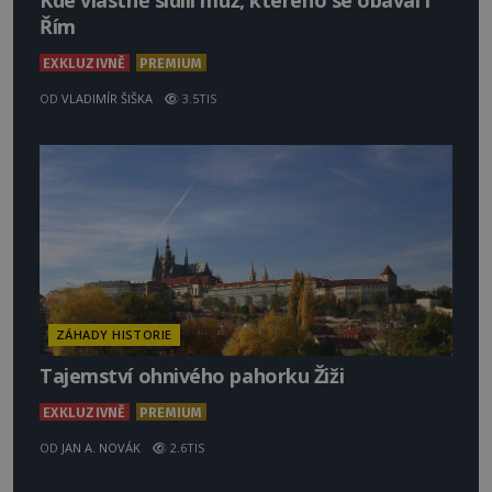
Kde vlastně sídlil muž, kterého se obával i
Řím
EXKLUZIVNĚ
PREMIUM
OD
VLADIMÍR ŠIŠKA
3.5TIS
ZÁHADY HISTORIE
Tajemství ohnivého pahorku Žiži
EXKLUZIVNĚ
PREMIUM
OD
JAN A. NOVÁK
2.6TIS