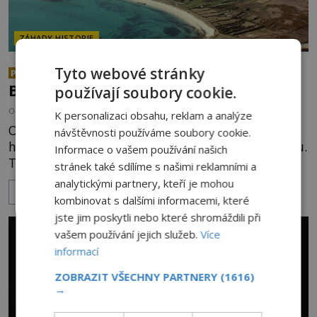
ZÁHADY HISTORIE
Bájná země Lyonesse: Atlantida
Tyto webové stránky
PREMIUM
Britských ostrovů
používají soubory cookie.
OD
FILIP APPL
17.1.2022
2.9TIS
K personalizaci obsahu, reklam a analýze
Odvážný král Artuš, mocný čaroděj Merlin a bájný
návštěvnosti používáme soubory cookie.
hrad Camelot, kde se scházeli rytíři kulatého stolu.
Informace o vašem používání našich
To vše patří do legendy, kterou zná bezpochyby
stránek také sdílíme s našimi reklamními a
téměř každý. Už jen málo lidí však tuší, že s ní
analytickými partnery, kteří je mohou
ZOBRAZIT VÍCE
souvisí ještě jiný, mnohem méně známý příběh.
kombinovat s dalšími informacemi, které
Příběh o tajemném království Lyonesse. V malé
jste jim poskytli nebo které shromáždili při
pracovně osvětlené svíčkami sedí zamyšlený
vašem používání jejich služeb.
Více
anglický učenec Richa
informací
ZOBRAZIT VŠECHNY PARTNERY
(1616)
→