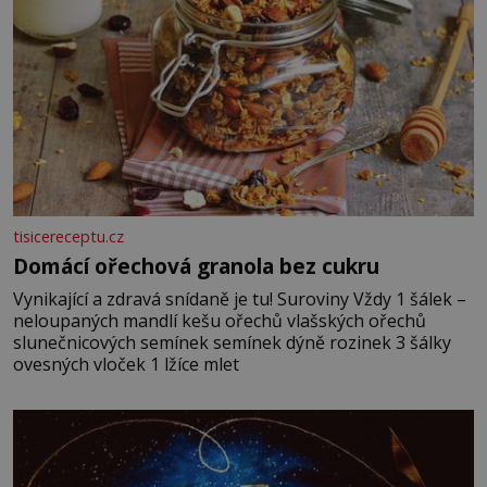
tisicereceptu.cz
Domácí ořechová granola bez cukru
Vynikající a zdravá snídaně je tu! Suroviny Vždy 1 šálek –
neloupaných mandlí kešu ořechů vlašských ořechů
slunečnicových semínek semínek dýně rozinek 3 šálky
ovesných vloček 1 lžíce mlet