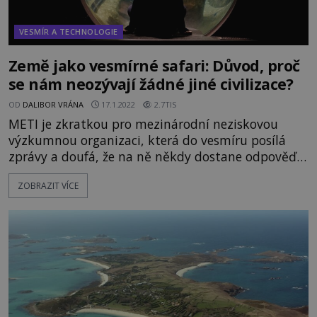
VESMÍR A TECHNOLOGIE
Země jako vesmírné safari: Důvod, proč
se nám neozývají žádné jiné civilizace?
OD
DALIBOR VRÁNA
17.1.2022
2.7TIS
METI je zkratkou pro mezinárodní neziskovou
výzkumnou organizaci, která do vesmíru posílá
zprávy a doufá, že na ně někdy dostane odpověď.
A právě skutečnost, že jsme přes veškerou snahu
ZOBRAZIT VÍCE
nedostali z těch miliard hvězd a galaxií vůbec
žádnou zpětnou vazbu, přivádí odborníky k
myšlence, že tady něco nehraje... Mladá rodina se
prochází po zoologické zahradě: „Podívejt