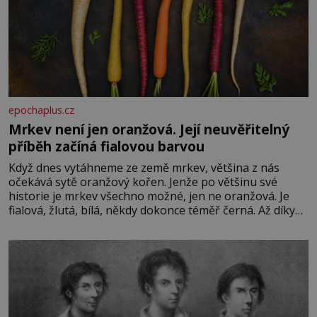
epochaplus.cz
Mrkev není jen oranžová. Její neuvěřitelný
příběh začíná fialovou barvou
Když dnes vytáhneme ze země mrkev, většina z nás
očekává sytě oranžový kořen. Jenže po většinu své
historie je mrkev všechno možné, jen ne oranžová. Je
fialová, žlutá, bílá, někdy dokonce téměř černá. Až díky
stovkám let pečlivého šlechtění se z ní stává zelenina,
bez které si českou zahradu ani nedokážeme představit.
Její příběh je