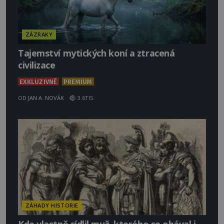
ZÁZRAKY
Tajemství mytických koní a ztracená
civilizace
EXKLUZIVNĚ
PREMIUM
OD
JAN A. NOVÁK
3.6TIS
ZÁHADY HISTORIE