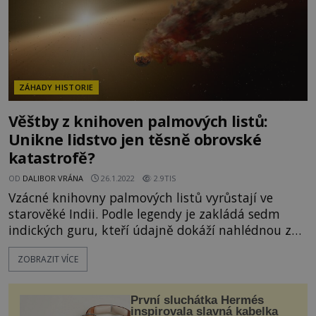
ZÁHADY HISTORIE
Věštby z knihoven palmových listů:
Unikne lidstvo jen těsně obrovské
katastrofě?
OD
DALIBOR VRÁNA
26.1.2022
2.9TIS
Vzácné knihovny palmových listů vyrůstají ve
starověké Indii. Podle legendy je zakládá sedm
indických guru, kteří údajně dokáží nahlédnou za
oponu času. Tam spatří osudy všech lidí, kteří tyto
ZOBRAZIT VÍCE
knihovny kdy navštíví. Co ale tamější fascinující
spisy říkají o osudu celého našeho světa? V
knihovnách totiž nejsou zapsány jen osudy
První sluchátka Hermés
jednotlivců. Německý spisovatel Thoma
inspirovala slavná kabelka