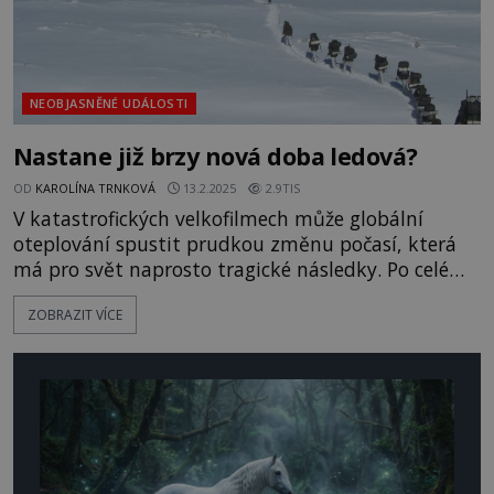
NEOBJASNĚNÉ UDÁLOSTI
Nastane již brzy nová doba ledová?
OD
KAROLÍNA TRNKOVÁ
13.2.2025
2.9TIS
V katastrofických velkofilmech může globální
oteplování spustit prudkou změnu počasí, která
má pro svět naprosto tragické následky. Po celé
planetě se ochladí a nastane nová doba ledová.
ZOBRAZIT VÍCE
Množství vody z tajících polárních ledovců totiž
naruší mořské proudy stabilizující klimatický
systém. Následná globální změna přijde zcela
nečekaně a nikdo na ni není připraven. Mnozí
současní klimatologové tvrdí