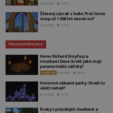
6.8.2026
2.6TIS
Železný zázrak z Indie: Proč tento
sloup už 1 600 let nezná rez?
5.8.2026
2.7TIS
Paranormální jevy
Herec Richard Dreyfuss a
muzikant Dave Grohl: Jaké mají
paranormální zážitky?
PREMIUM
5.8.2026
2.8TIS
Hororové zábavní parky: Straší tu
oběti nehod?
4.8.2026
3.4TIS
Kroky v prázdných chodbách a