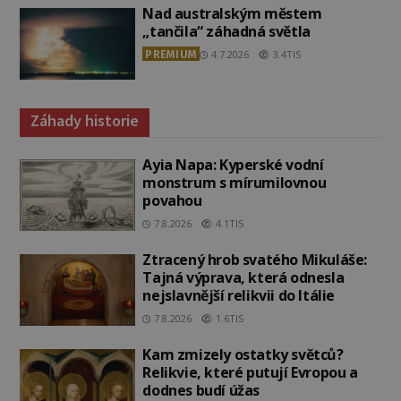
Nad australským městem
„tančila“ záhadná světla
PREMIUM
4.7.2026
3.4TIS
Záhady historie
Ayia Napa: Kyperské vodní
monstrum s mírumilovnou
povahou
7.8.2026
4.1TIS
Ztracený hrob svatého Mikuláše:
Tajná výprava, která odnesla
nejslavnější relikvii do Itálie
7.8.2026
1.6TIS
Kam zmizely ostatky světců?
Relikvie, které putují Evropou a
dodnes budí úžas