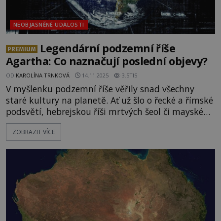
NEOBJASNĚNÉ UDÁLOSTI
Legendární podzemní říše
PREMIUM
Agartha: Co naznačují poslední objevy?
OD
KAROLÍNA TRNKOVÁ
14.11.2025
3.5TIS
V myšlenku podzemní říše věřily snad všechny
staré kultury na planetě. Ať už šlo o řecké a římské
podsvětí, hebrejskou říši mrtvých šeol či mayské
„místo děsu“, všechny tyto představy měly jedno
ZOBRAZIT VÍCE
společné. Víru v existenci říše či království pod
našima nohama. Je ale opravdu možné, aby se v
nitru Země skrývala dosud neobjevená tajemná
říše? Nebo jsou tyto myšlenky jen výplodem naší
fantazie? Na p