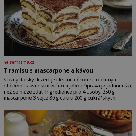
nejsemsama.cz
Tiramisu s mascarpone a kávou
Slavný italský dezert je ideální tečkou za rodinným
obědem i slavnostní večeří a jeho příprava je jednodušší,
než se může zdát. Ingredience pro 4 osoby: 250 g
mascarpone 3 vejce 80 g cukru 200 g cukrářských
piškotů 250 ml silné kávy 2 lžíce amaretta kakao na
posypání Postup: Oddělte žloutky od bílků. Žloutky
vyšlehejte s cukrem do světlé pěny a postupně do nich
vmíchejte mascarpone, aby vznikl hladký