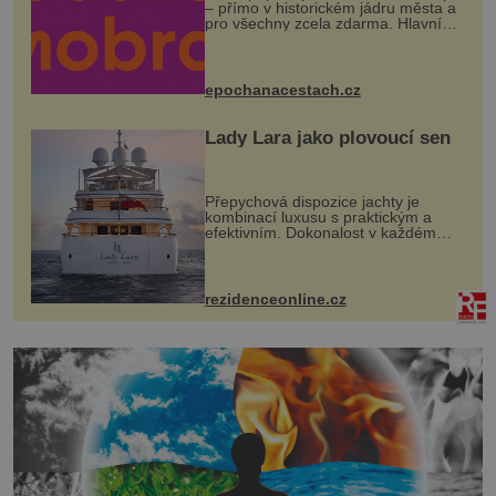
– přímo v historickém jádru města a
pro všechny zcela zdarma. Hlavní
program se odehraje na Karlově a
Husově náměstí. Návštěvníci se
mohou těšit na víno, burčák, pes...
epochanacestach.cz
Lady Lara jako plovoucí sen
Přepychová dispozice jachty je
kombinací luxusu s praktickým a
efektivním. Dokonalost v každém
detailu představuje značka Fendi
Casa, kterou byly vybaveny její
paluby. Monacký přístav nabízí
každoročn...
rezidenceonline.cz