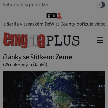
Sobota, 8. srpna 2026
eWitt County pořizuje video, na kterém před jeho vo
články se štítkem:
Zeme
(25 nalezených článků)