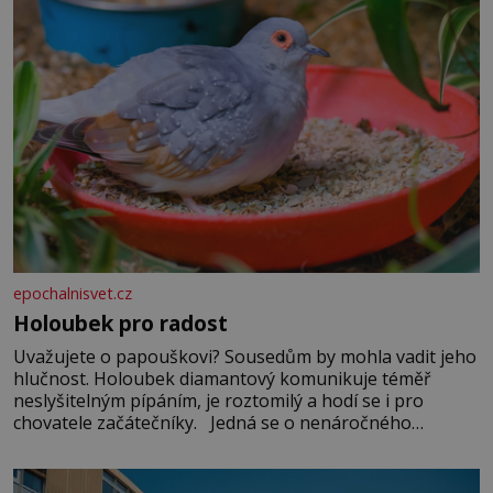
epochalnisvet.cz
Holoubek pro radost
Uvažujete o papouškovi? Sousedům by mohla vadit jeho
hlučnost. Holoubek diamantový komunikuje téměř
neslyšitelným pípáním, je roztomilý a hodí se i pro
chovatele začátečníky. Jedná se o nenáročného
klidného ptáčka, který většinu dne jen posedává. Hodně
času tráví na zemi, kde sbírá zbytky semínek Jeho
domovinou je prakticky celá Austrálie s výjimkou