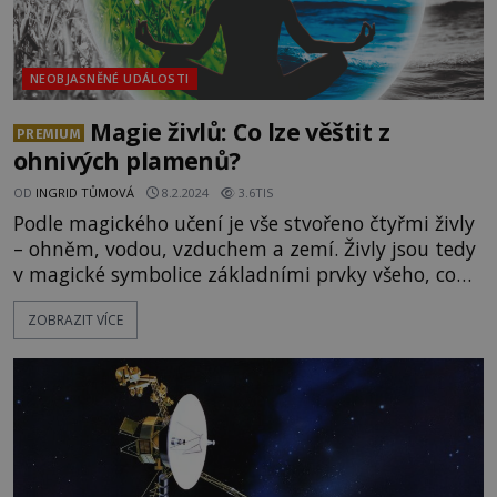
NEOBJASNĚNÉ UDÁLOSTI
Magie živlů: Co lze věštit z
PREMIUM
ohnivých plamenů?
OD
INGRID TŮMOVÁ
8.2.2024
3.6TIS
Podle magického učení je vše stvořeno čtyřmi živly
– ohněm, vodou, vzduchem a zemí. Živly jsou tedy
v magické symbolice základními prvky všeho, co
existuje. Podívejte se s ENIGMOU, co je na práci s
ZOBRAZIT VÍCE
živly tak fascinujícího, a vyzkoušejte si některé
rituály na vlastní kůži! Přestože ne všichni, kteří
magii praktikují, se věnují přímo živlové magii,
nejde tyto stavební prvky v souvislost