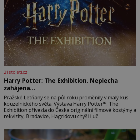
21stoleti.cz
Harry Potter: The Exhibition. Neplecha
zahájena…
Pražské Letňany se na půl roku proměnily v malý kus
kouzelnického světa. Výstava Harry Potter™: The
Exhibition přivezla do Česka originální filmové kostýmy a
rekvizity, Bradavice, Hagridovu chýši i uč