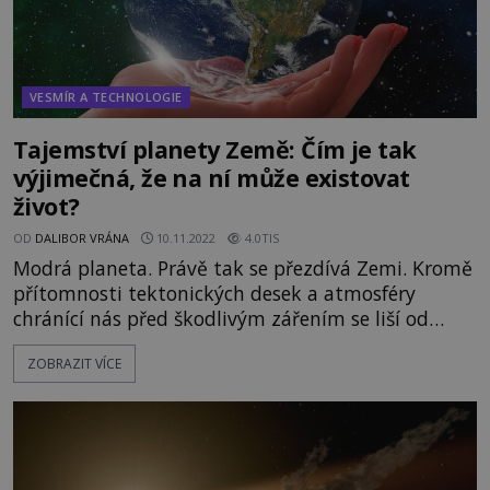
VESMÍR A TECHNOLOGIE
Tajemství planety Země: Čím je tak
výjimečná, že na ní může existovat
život?
OD
DALIBOR VRÁNA
10.11.2022
4.0TIS
Modrá planeta. Právě tak se přezdívá Zemi. Kromě
přítomnosti tektonických desek a atmosféry
chránící nás před škodlivým zářením se liší od
všech ostatních planet ještě jednou zásadní
ZOBRAZIT VÍCE
skutečností – má vodu v kapalném stadiu. Země
má vodu i přímo na povrchu, v množství
umožňujícím rozvoj života. „Výskyt a perfektně
„vyladěné“ množství vody patří k nejúžasnějším vl