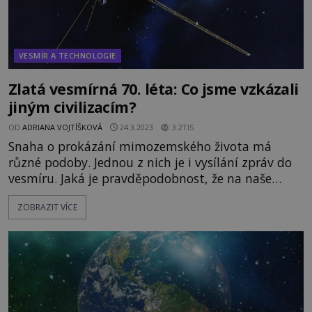
VESMÍR A TECHNOLOGIE
Zlatá vesmírná 70. léta: Co jsme vzkázali
jiným civilizacím?
OD
ADRIANA VOJTÍŠKOVÁ
24.3.2023
3.2TIS
Snaha o prokázání mimozemského života má
různé podoby. Jednou z nich je i vysílání zpráv do
vesmíru. Jaká je pravděpodobnost, že na naše
signály zareagují mimozemšťané? EnigmaPlus.cz
ZOBRAZIT VÍCE
vám představí tři signály vyslané do vesmíru v 70.
letech. Co vzkazují? Vzkazy na sondách Pioneer:
Poloha Země a podoba člověka Datum vyslání:
1972 a 1973