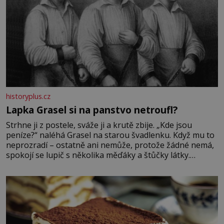
historyplus.cz
Lapka Grasel si na panstvo netroufl?
Strhne ji z postele, sváže ji a krutě zbije. „Kde jsou
peníze?“ naléhá Grasel na starou švadlenku. Když mu to
neprozradí – ostatně ani nemůže, protože žádné nemá,
spokojí se lupič s několika měďáky a štůčky látky.
Zraněná žena pár dní nato umírá. Je to muž nebývale
krutý. Jeho činy budí hrůzu ještě dlouho po jeho smrti