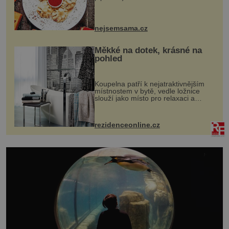
evropské a asijské chutě a díky tomu
vznikají rozmanité a chuťově bohaté
pokrmy, které rozhodně st...
nejsemsama.cz
Měkké na dotek, krásné na
pohled
Koupelna patří k nejatraktivnějším
místnostem v bytě, vedle ložnice
slouží jako místo pro relaxaci a
odpočinek. Koupelnový textil –
ručníky, osušky a koberečky –
mohou jako mávnutím kouzelného
rezidenceonline.cz
proutku...