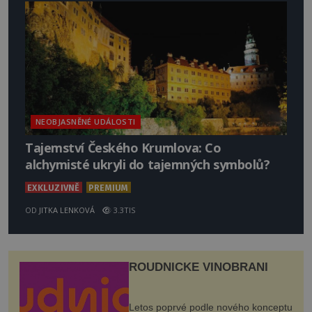
NEOBJASNĚNÉ UDÁLOSTI
Tajemství Českého Krumlova: Co
alchymisté ukryli do tajemných symbolů?
EXKLUZIVNĚ
PREMIUM
OD
JITKA LENKOVÁ
3.3TIS
ROUDNICKÉ VINOBRANÍ
Letos poprvé podle nového konceptu