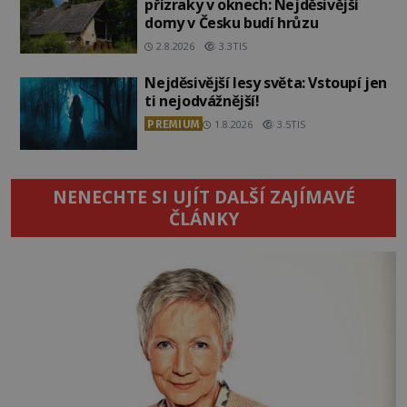
přízraky v oknech: Nejděsivější
domy v Česku budí hrůzu
2.8.2026
3.3TIS
Nejděsivější lesy světa: Vstoupí jen
ti nejodvážnější!
PREMIUM
1.8.2026
3.5TIS
NENECHTE SI UJÍT DALŠÍ ZAJÍMAVÉ
ČLÁNKY