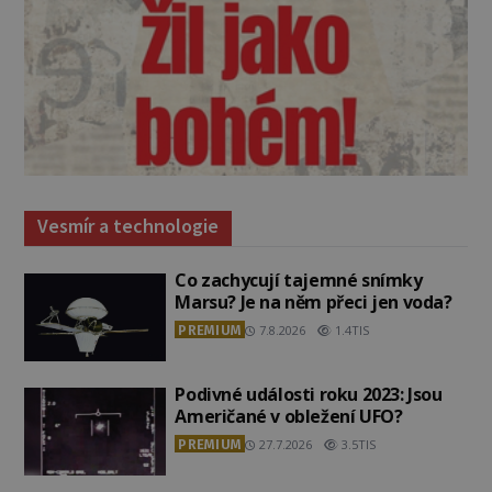
Vesmír a technologie
Co zachycují tajemné snímky
Marsu? Je na něm přeci jen voda?
PREMIUM
7.8.2026
1.4TIS
Podivné události roku 2023: Jsou
Američané v obležení UFO?
PREMIUM
27.7.2026
3.5TIS