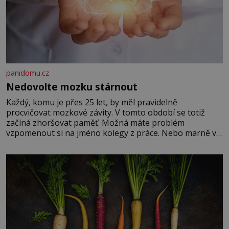
panidomu.cz
Nedovolte mozku stárnout
Každý, komu je přes 25 let, by měl pravidelně
procvičovat mozkové závity. V tomto období se totiž
začíná zhoršovat paměť. Možná máte problém
vzpomenout si na jméno kolegy z práce. Nebo marně v
paměti lovíte název knížky, kterou jste nedávno přečetli.
Je to opravdu tak, s věkem jako kdyby se paměť
rozhodla stávkovat. Cvičte