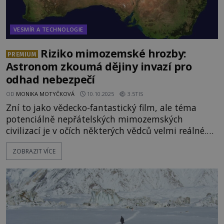
VESMÍR A TECHNOLOGIE
Riziko mimozemské hrozby:
PREMIUM
Astronom zkoumá dějiny invazí pro
odhad nebezpečí
OD
MONIKA MOTYČKOVÁ
10.10.2025
3.5TIS
Zní to jako vědecko-fantastický film, ale téma
potenciálně nepřátelských mimozemských
civilizací je v očích některých vědců velmi reálné.
Zatímco NASA se chystá aktivně vysílat vzkazy do
ZOBRAZIT VÍCE
vesmíru, španělský astronom Alberto Caballero
(*1991) přichází se studií, která tento záměr staví
do zcela nového a chmurného světla. Vesmír
skrývá