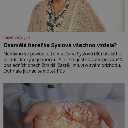
nasehvezdy.cz
Osamělá herečka Syslová všechno vzdala?
Nedávno se povídalo, že má Dana Syslová (80) blízkého
přítele, který je jí oporou. Ale je to ještě vůbec pravda? V
posledních dnech čím dál častěji mluví o svém odchodu.
Dohnala ji snad samota? Půs