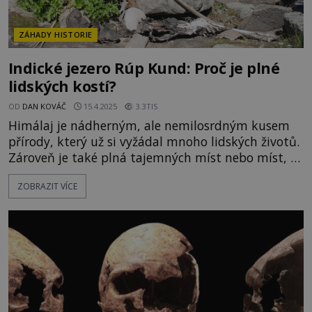
ZÁHADY HISTORIE
Indické jezero Rúp Kund: Proč je plné
lidských kostí?
OD
DAN KOVÁČ
15.4.2025
3.3TIS
Himálaj je nádherným, ale nemilosrdným kusem
přírody, který už si vyžádal mnoho lidských životů.
Zároveň je také plná tajemných míst nebo míst, o
jejichž původu nemáme ani ponětí. Mezi ta druhá
ZOBRAZIT VÍCE
patří i malé jezero Rúp Kund. Proč je tak obtížně
přístupná lokalita plná lidských kostí? Zasněženou
horskou roklí postupuje do kožešiny zachumlaný
muž. Má obavy,