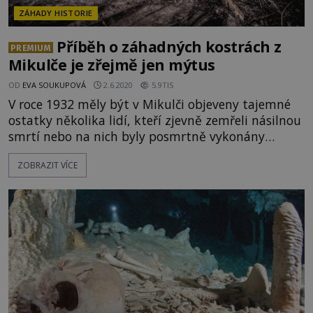
ZÁHADY HISTORIE
Příběh o záhadných kostrách z
PREMIUM
Mikulče je zřejmě jen mýtus
OD
EVA SOUKUPOVÁ
2.6.2020
5.9TIS
V roce 1932 měly být v Mikulči objeveny tajemné
ostatky několika lidí, kteří zjevně zemřeli násilnou
smrtí nebo na nich byly posmrtně vykonány
protiupírské zásahy. A znalci zkoumající tyto
ZOBRAZIT VÍCE
ostatky záhy za podivných okolností předčasně
umírají. Alespoň tak praví pověst, která v okolí
Mikulče koluje. Fakta tomuto příběhu nakloněna
nejsou. [caption id="at