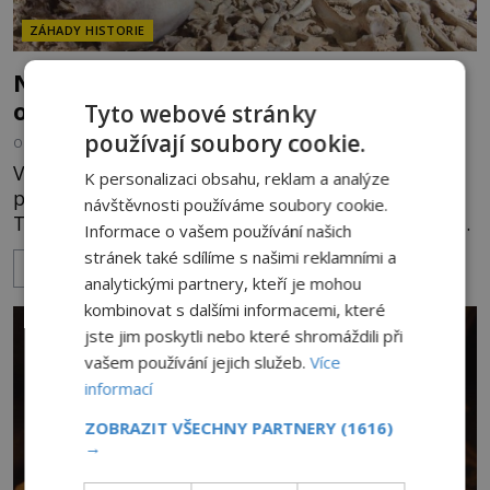
ZÁHADY HISTORIE
Nález prehistorické kostry dítěte
odhalil překvapivé souvislosti
Tyto webové stránky
používají soubory cookie.
OD
DALIBOR VRÁNA
28.4.2020
4.7TIS
V roce 2006 učiní dva němečtí archeologové
K personalizaci obsahu, reklam a analýze
převratný objev. V zatopené jeskyni blízko osady
návštěvnosti používáme soubory cookie.
Tulum v Mexiku nacházejí 10 000 let starou kostru
Informace o vašem používání našich
chlapce! Je pohřben s nohama ohnutýma na levou
stránek také sdílíme s našimi reklamními a
ZOBRAZIT VÍCE
stranu a rukama rozloženýma podél těla. Žádná
analytickými partnery, kteří je mohou
starověká kostra nebyla v takové pozici dosud
kombinovat s dalšími informacemi, které
objevena! Ostatk
jste jim poskytli nebo které shromáždili při
vašem používání jejich služeb.
Více
informací
ZOBRAZIT VŠECHNY PARTNERY
(1616)
→