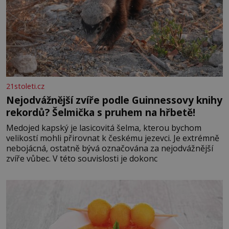
21stoleti.cz
Nejodvážnější zvíře podle Guinnessovy knihy
rekordů? Šelmička s pruhem na hřbetě!
Medojed kapský je lasicovitá šelma, kterou bychom
velikostí mohli přirovnat k českému jezevci. Je extrémně
nebojácná, ostatně bývá označována za nejodvážnější
zvíře vůbec. V této souvislosti je dokonc