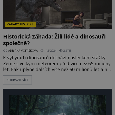
ZÁHADY HISTORIE
Historická záhada: Žili lidé a dinosauři
společně?
OD
ADRIANA VOJTÍŠKOVÁ
14.5.2024
2.6TIS
K vyhynutí dinosaurů dochází následkem srážky
Země s velkým meteorem před více než 65 miliony
let. Pak uplyne dalších více než 60 milionů let a na
Zemi se objeví první příslušníci rodu Homo. Tak
ZOBRAZIT VÍCE
historii popisují dějepisné učebnice. V této
představě se však objevuje několik trhlin… Jsou
jeskynní malby jasným důkazem? PRO Jeskynní
mal