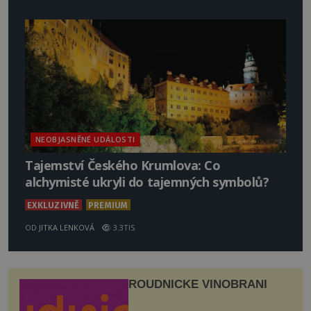
NEOBJASNĚNÉ UDÁLOSTI
Tajemství Českého Krumlova: Co
alchymisté ukryli do tajemných symbolů?
EXKLUZIVNĚ
PREMIUM
OD
JITKA LENKOVÁ
3.3TIS
ROUDNICKÉ VINOBRANÍ