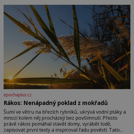
základní složky– sodík a chlór – jsou zásadní pro
správné hospodaření
epochaplus.cz
Rákos: Nenápadný poklad z mokřadů
Šumí ve větru na březích rybníků, ukrývá vodní ptáky a
mnozí kolem něj procházejí bez povšimnutí. Přesto
právě rákos pomáhal stavět domy, vyrábět lodě,
zapisovat první texty a inspiroval řadu pověstí. Tato