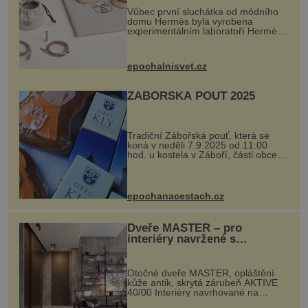
Vůbec první sluchátka od módního
domu Hermès byla vyrobena
experimentálním laboratoří Hermès
Ateliers Horizons. Elegantní gadget
si vyžádal dva roky vývoje a chlubí
se ručně šitou hovězí kůží a
epochalnisvet.cz
kovový...
ZÁBOŘSKÁ POUŤ 2025
Tradiční Zábořská pouť, která se
koná v neděli 7.9.2025 od 11:00
hod. u kostela v Záboří, části obce
Kly u Mělníka. V programu naleznete
komentovanou prohlídku kostela,
dobovou hudbu, řemesla, atrakce...
epochanacestach.cz
Dveře MASTER – pro
interiéry navržené s
rozumem i vášní!
Otočné dveře MASTER, opláštění
kůže antik, skrytá zárubeň AKTIVE
40/00 Interiéry navrhované na
zakázku často vyžadují atypické