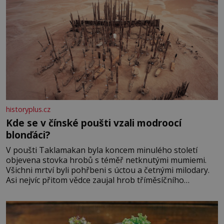
historyplus.cz
Kde se v čínské poušti vzali modroocí
blonďáci?
V poušti Taklamakan byla koncem minulého století
objevena stovka hrobů s téměř netknutými mumiemi.
Všichni mrtví byli pohřbeni s úctou a četnými milodary.
Asi nejvíc přitom vědce zaujal hrob tříměsíčního
chlapečka s modrou filcovou čapkou, z níž se draly
blonďaté vlásky. Fakt, že jsou těla dávných lidí nesmírně
dobře zachovalá, přičítají odborníci zdejším klimatickým
podmínkám. Sucho, prosolené písky a extrémně