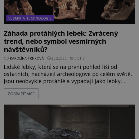
VESMÍR A TECHNOLOGIE
Záhada protáhlých lebek: Zvrácený
trend, nebo symbol vesmírných
návštěvníků?
OD
KAROLÍNA TRNKOVÁ
26.2.2025
3.0TIS
Lidské lebky, které se na první pohled liší od
ostatních, nacházejí archeologové po celém světě.
Jsou neobvykle protáhlé a vypadají jako lebky
mimozemšťanů, tak jak si je obvykle
ZOBRAZIT VÍCE
představujeme. Jsou tyto deformace způsobené
záměrně, nebo jde skutečně o ostatky dávných
návštěvníků Země? Či snad jejich potomky?
Hovoříme-li o mimozemšťanech, d