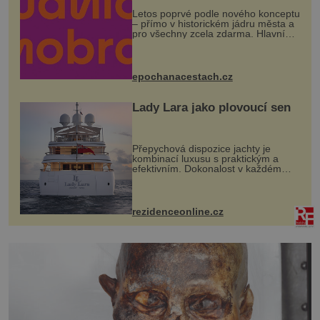
Letos poprvé podle nového konceptu
– přímo v historickém jádru města a
pro všechny zcela zdarma. Hlavní
program se odehraje na Karlově a
Husově náměstí. Návštěvníci se
mohou těšit na víno, burčák, pes...
epochanacestach.cz
Lady Lara jako plovoucí sen
Přepychová dispozice jachty je
kombinací luxusu s praktickým a
efektivním. Dokonalost v každém
detailu představuje značka Fendi
Casa, kterou byly vybaveny její
paluby. Monacký přístav nabízí
každoročn...
rezidenceonline.cz