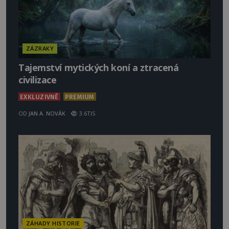
ZÁZRAKY
Tajemství mytických koní a ztracená
civilizace
EXKLUZIVNĚ
PREMIUM
OD
JAN A. NOVÁK
3.6TIS
ZÁHADY HISTORIE