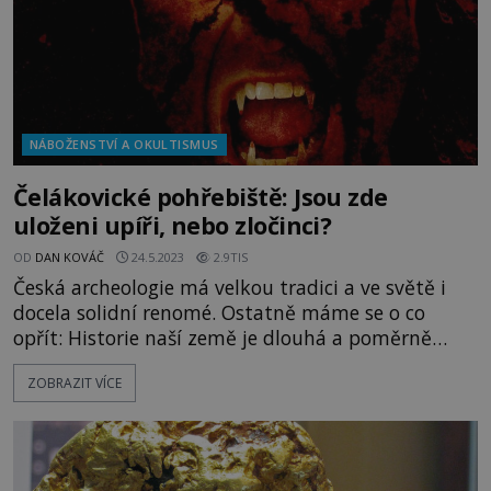
NÁBOŽENSTVÍ A OKULTISMUS
Čelákovické pohřebiště: Jsou zde
uloženi upíři, nebo zločinci?
OD
DAN KOVÁČ
24.5.2023
2.9TIS
Česká archeologie má velkou tradici a ve světě i
docela solidní renomé. Ostatně máme se o co
opřít: Historie naší země je dlouhá a poměrně
bohatá a zahrnuje i nemálo záhad. Jedna z nich
ZOBRAZIT VÍCE
spatřila světlo světa v roce 1966. Právě tehdy byly
v Čelákovicích u Prahy objeveny lidské kostry.
Opravdu jde o před staletími pohřbené upíry? Je
teplý červencový den a v Čelákovicích u Prah