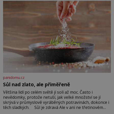
Když se ke mně doneslo, že si manžel pořídil milenku,
panidomu.cz
Sůl nad zlato, ale přiměřeně
Většina lidí po celém světě jí soli až moc. Často i
nevědomky, protože netuší, jak velké množství se jí
skrývá v průmyslově vyráběných potravinách, dokonce i
těch sladkých. Sůl je zdravá Ale v ani ne třetinovém
množství, než je pro většinu populace běžné. Její