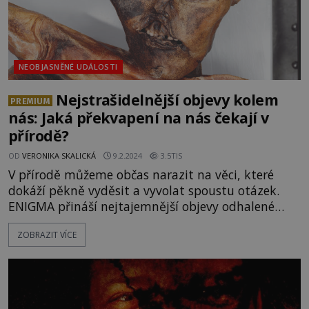
NEOBJASNĚNÉ UDÁLOSTI
Nejstrašidelnější objevy kolem
PREMIUM
nás: Jaká překvapení na nás čekají v
přírodě?
OD
VERONIKA SKALICKÁ
9.2.2024
3.5TIS
V přírodě můžeme občas narazit na věci, které
dokáží pěkně vyděsit a vyvolat spoustu otázek.
ENIGMA přináší nejtajemnější objevy odhalené
během pobytu v přírodě. Jaká mystéria je možné
ZOBRAZIT VÍCE
objevit třeba i při běžné procházce? Jedním z
nejpřekvapivějších objevů, které byly náhodně
učiněny v přírodě, patří mumie Ötzi. V roce 1991 ji
nalézají dva němečtí turisté Helmut (1937– 2004)
a Erika S