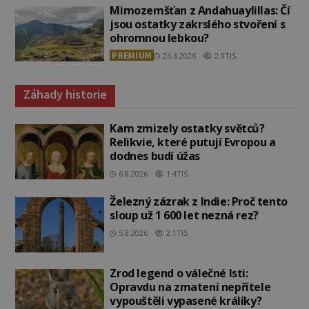
Mimozemšťan z Andahuaylillas: Čí
jsou ostatky zakrslého stvoření s
ohromnou lebkou?
PREMIUM
26.6.2026
2.9TIS
Záhady historie
Kam zmizely ostatky světců?
Relikvie, které putují Evropou a
dodnes budí úžas
6.8.2026
1.4TIS
Železný zázrak z Indie: Proč tento
sloup už 1 600 let nezná rez?
5.8.2026
2.1TIS
Zrod legend o válečné lsti:
Opravdu na zmatení nepřítele
vypouštěli vypasené králíky?