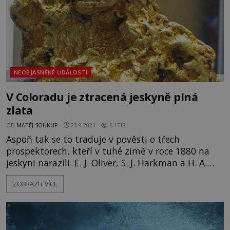
NEOBJASNĚNÉ UDÁLOSTI
V Coloradu je ztracená jeskyně plná
zlata
OD
MATĚJ SOUKUP
23.9.2021
6.1TIS
Aspoň tak se to traduje v pověsti o třech
prospektorech, kteří v tuhé zimě v roce 1880 na
jeskyni narazili. E. J. Oliver, S. J. Harkman a H. A.
Melton přitom byli v horách vlastně náhodou - při
ZOBRAZIT VÍCE
průzkumu je zaskočila sněhová bouře a jeskyně
skýtala jediný možný úkryt. To, co tam objevili,
jim ale vyrazilo dech. Do malé průrvy ve skále se
muži se svým vybavením sotva vmáčkli, ale