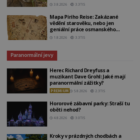
3.8.2026
3.3TIS
Mapa Piriho Reise: Zakázané
vědění starověku, nebo jen
geniální práce osmanského
admirála?
1.8.2026
3.3TIS
Paranormální jevy
Herec Richard Dreyfuss a
muzikant Dave Grohl: Jaké mají
paranormální zážitky?
PREMIUM
5.8.2026
2.3TIS
Hororové zábavní parky: Straší tu
oběti nehod?
4.8.2026
3.0TIS
Kroky v prázdných chodbách a