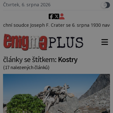
Čtvrtek, 6. srpna 2026
ater se 6. srpna 1930 navečeří ve své oblíbené restau
články se štítkem:
Kostry
(17 nalezených článků)