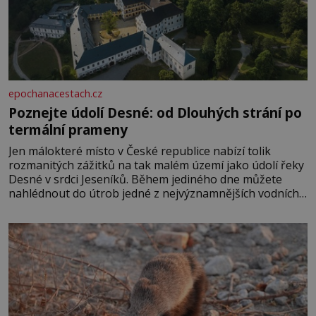
epochanacestach.cz
Poznejte údolí Desné: od Dlouhých strání po
termální prameny
Jen málokteré místo v České republice nabízí tolik
rozmanitých zážitků na tak malém území jako údolí řeky
Desné v srdci Jeseníků. Během jediného dne můžete
nahlédnout do útrob jedné z nejvýznamnějších vodních
elektráren v Evropě, vydat se na horské hřebeny, projet
se na koloběžce a den zakončit poznáváním památek ve
Velkých Losinách nebo v termálním