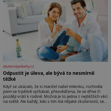
skutecnepribehy.cz
Odpustit je úleva, ale bývá to nesmírně
těžké
Když se ukázalo, že si manžel našel milenku, rozhodla
jsem se trpělivě vyčkávat, přesvědčena, že se dříve či
později vrátí k rodině. Možná je to jedna z nejtěžších věcí
na světě. Ale každý, kdo s tím má nějaké zkušenosti, se
zapřísahá, že pokud odpustíte, znatelně se vám uleví.