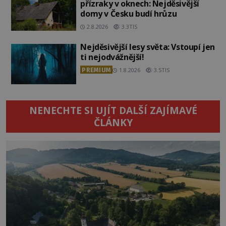
přízraky v oknech: Nejděsivější
domy v Česku budí hrůzu
2.8.2026
3.3TIS
Nejděsivější lesy světa: Vstoupí jen
ti nejodvážnější!
PREMIUM
1.8.2026
3.5TIS
NENECHTE SI UJÍT DALŠÍ ZAJÍMAVÉ
ČLÁNKY