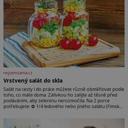
nejsemsama.cz
Vrstvený salát do skla
Salát na cesty i do práce můžete různě obměňovat podle
toho, co máte doma. Zálivkou ho zalijte až těsně před
podáváním, aby zeleninu nerozmočila. Na 2 porce
potřebujete: ✿ 1/4 ledového nebo jiného salátu (římský
salát, polníček…) ✿ 1 malá konzerva kukuřice ✿ ½
okurky ✿ 2 rajčata Zálivka: ✿ 4 lžíce olivového oleje ✿ 1
lžíci citronové šťávy ✿ ½ stroužku