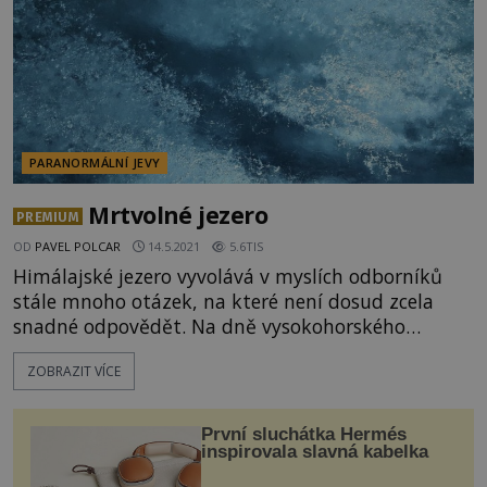
puklina se po pá
PARANORMÁLNÍ JEVY
Mrtvolné jezero
PREMIUM
OD
PAVEL POLCAR
14.5.2021
5.6TIS
Himálajské jezero vyvolává v myslích odborníků
stále mnoho otázek, na které není dosud zcela
snadné odpovědět. Na dně vysokohorského
ledovcového jezera Rúp Kund v severozápadní Indii
ZOBRAZIT VÍCE
nalezly místo odpočinku stovky lidských koster. Na
některé věci člověk rozhodně při koupání v jezeře
narazit nechce, jednou z nich jsou dravé ryby, tou
První sluchátka Hermés
druho
inspirovala slavná kabelka