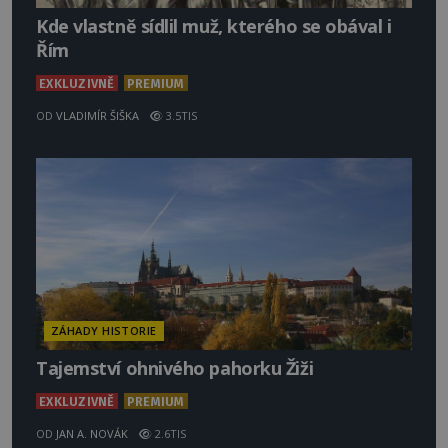
Kde vlastně sídlil muž, kterého se obával i
Řím
EXKLUZIVNĚ
PREMIUM
OD
VLADIMÍR ŠIŠKA
3.5TIS
ZÁHADY HISTORIE
Tajemství ohnivého pahorku Žiži
EXKLUZIVNĚ
PREMIUM
OD
JAN A. NOVÁK
2.6TIS